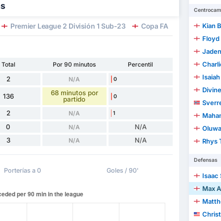
as
Centrocam
Premier League 2 División 1 Sub-23
Copa FA
UEFA Champ
Kian 
Floyd
Jaden
Charl
Total
Por 90 minutos
Percentil
Isaia
2
N/A
0
Divin
68 minutos por
136
0
partido
Sverr
2
N/A
1
Maha
0
N/A
N/A
Oluwafemi
3
N/A
N/A
Rhys
Defensas
Porterías a 0
Goles / 90'
Isaac
Max A
Matthe
Chris