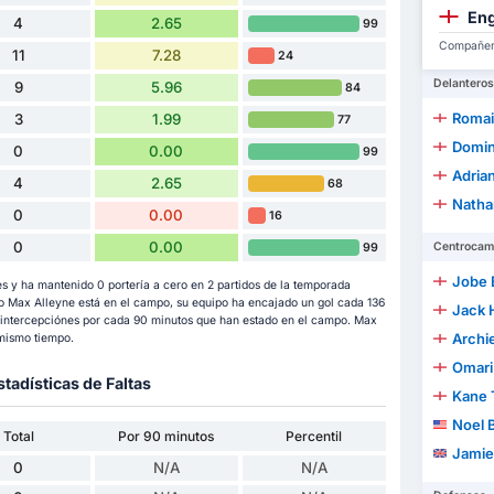
Eng
4
2.65
99
Compañero
11
7.28
24
Delanteros
9
5.96
84
Romai
3
1.99
77
Domin
0
0.00
99
Adria
4
2.65
68
Natha
0
0.00
16
0
0.00
Centrocam
99
Jobe 
 y ha mantenido 0 portería a cero en 2 partidos de la temporada
 Max Alleyne está en el campo, su equipo ha encajado un gol cada 136
Jack 
5 intercepciónes por cada 90 minutos que han estado en el campo. Max
Archi
mismo tiempo.
Omari
stadísticas de Faltas
Kane 
Noel 
Total
Por 90 minutos
Percentil
Jamie
0
N/A
N/A