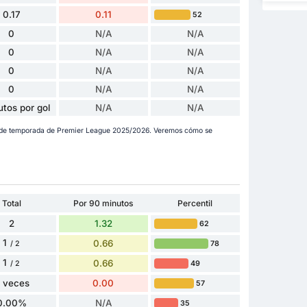
0.17
0.11
52
0
N/A
N/A
0
N/A
N/A
0
N/A
N/A
0
N/A
N/A
utos por gol
N/A
N/A
a de temporada de Premier League 2025/2026. Veremos cómo se
Total
Por 90 minutos
Percentil
2
1.32
62
1
0.66
78
/ 2
1
0.66
49
/ 2
 veces
0.00
57
0.00%
N/A
35