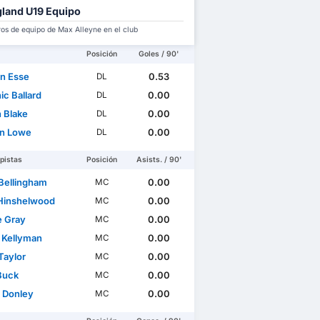
land U19 Equipo
s de equipo de Max Alleyne en el club
Posición
Goles / 90'
n Esse
0.53
DL
ic Ballard
0.00
DL
n Blake
0.00
DL
n Lowe
0.00
DL
pistas
Posición
Asists. / 90'
Bellingham
0.00
MC
Hinshelwood
0.00
MC
e Gray
0.00
MC
 Kellyman
0.00
MC
Taylor
0.00
MC
Buck
0.00
MC
 Donley
0.00
MC