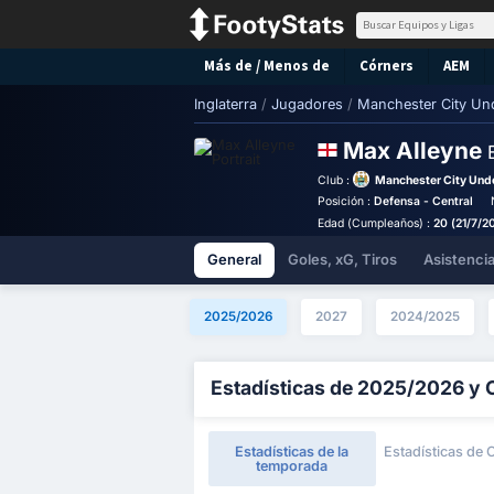
Más de / Menos de
Córners
AEM
Inglaterra
/
Jugadores
/
Manchester City Un
Max Alleyne
Club :
Manchester City Unde
Posición :
Defensa - Central
Edad (Cumpleaños) :
20 (21/7/2
General
Goles, xG, Tiros
Asistenci
2025/2026
2027
2024/2025
Estadísticas de 2025/2026 y 
Estadísticas de la
Estadísticas de 
temporada