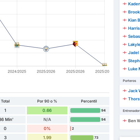
Kaden
Brook
Kian 
Harri
Sebas
Lakyl
Jadel
Steph
Luke 
Porteros
Jack 
Thorst
Total
Por 90 o %
Percentil
1
0.66
94
Entrenador
36 Min'
N/A
94
Ben W
0
0%
2
3
1.99
73