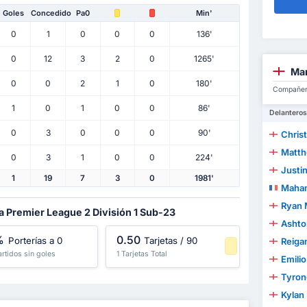
Goles
Concedido
Pa0
Min'
0
1
0
0
0
136'
0
12
3
2
0
1265'
Man
0
0
2
1
0
180'
Compañero
1
0
1
0
0
86'
Delanteros
0
3
0
0
0
90'
Christi
Matth
0
3
1
0
0
224'
Justi
1
19
7
3
0
1981'
Maha
Ryan 
la Premier League 2 División 1 Sub-23
Ashto
%
0.50
Porterías a 0
Tarjetas / 90
Reiga
artidos sin goles
1 Tarjetas Total
Emili
-1 Percentil
Tyron
Kylan