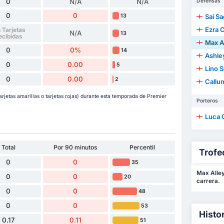
0
N/A
N/A
Defensas
0
0
13
Sai S
Ezra 
 Tarjetas
N/A
13
ecibidas
Max A
0
0%
14
Ashle
0
0.00
5
Lino 
0
0.00
2
Callu
jetas amarillas o tarjetas rojas) durante esta temporada de Premier
Porteros
Luca 
Total
Por 90 minutos
Percentil
Trofe
0
0
35
Max Alley
0
0
20
carrera.
0
0
48
0
0
53
Histo
0.17
0.11
51