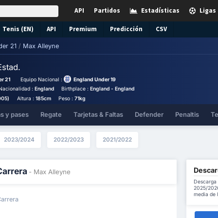
API
Partidos
Estadísticas
Ligas
Tenis (EN)
API
Premium
Predicción
CSV
der 21
/
Max Alleyne
Estad.
r 21
Equipo Nacional :
England Under 19
Nacionalidad :
England
Birthplace :
England - England
005)
Altura :
185cm
Peso :
71kg
as y pases
Regate
Tarjetas & Faltas
Defender
Penaltis
Te
2023/2024
2022/2023
2021/2022
Descar
Carrera
- Max Alleyne
Descarga 
2025/2026 
media de 
Carrera