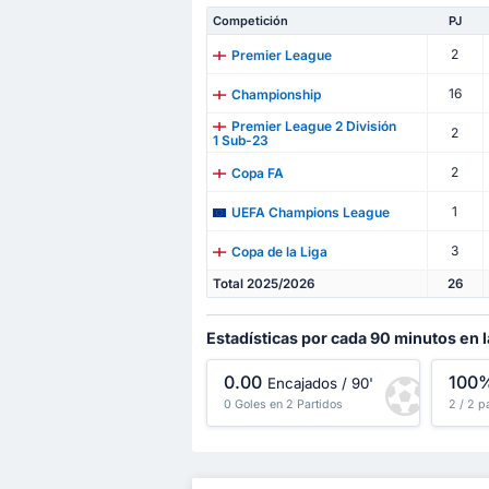
Competición
PJ
2
Premier League
16
Championship
Premier League 2 División
2
1 Sub-23
2
Copa FA
1
UEFA Champions League
3
Copa de la Liga
Total 2025/2026
26
Estadísticas por cada 90 minutos en 
0.00
100
Encajados / 90'
0 Goles en 2 Partidos
2 / 2 p