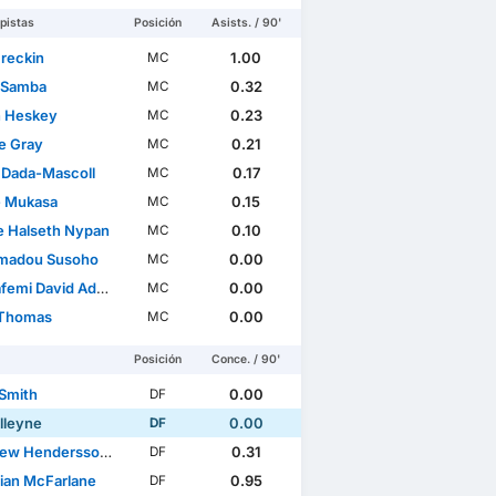
pistas
Posición
Asists. / 90'
ions League
Copa de la Liga
Breckin
1.00
MC
 Samba
0.32
MC
 Heskey
0.23
MC
ie Gray
0.21
MC
h Dada-Mascoll
0.17
MC
e Mukasa
0.15
MC
e Halseth Nypan
0.10
MC
madou Susoho
0.00
MC
 David Adetayo Fapetu
0.00
MC
 Thomas
0.00
MC
Posición
Conce. / 90'
 Smith
0.00
DF
lleyne
0.00
DF
w Hendersson-Hall
0.31
DF
tian McFarlane
0.95
DF