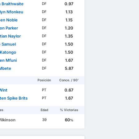
 Braithwaite
0.97
DF
lyn Nfonkeu
1.13
DF
Ben Noble
1.15
DF
son Parker
1.20
DF
tian Naylor
1.35
DF
e Samuel
1.50
DF
 Katongo
1.50
DF
en Mfuni
1.67
DF
Mbete
5.87
DF
Posición
Conce. / 90'
Wint
0.67
PT
en Spike Brits
1.67
PT
es
Edad
% Victorias
ilkinson
60
39
%