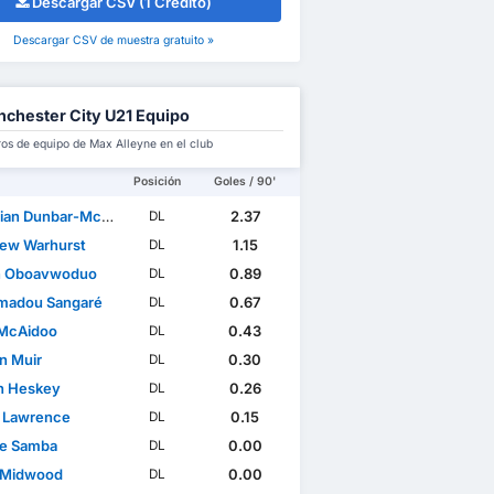
Descargar CSV (1 Crédito)
Descargar CSV de muestra gratuito »
chester City U21 Equipo
s de equipo de Max Alleyne en el club
Posición
Goles / 90'
an Dunbar-McDonald
2.37
DL
ew Warhurst
1.15
DL
n Oboavwoduo
0.89
DL
madou Sangaré
0.67
DL
McAidoo
0.43
DL
n Muir
0.30
DL
n Heskey
0.26
DL
o Lawrence
0.15
DL
e Samba
0.00
DL
 Midwood
0.00
DL