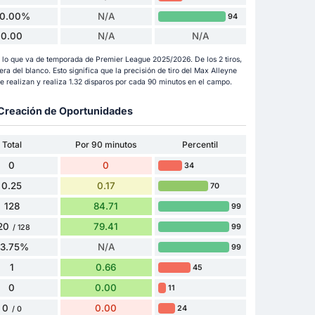
0.00%
N/A
94
0.00
N/A
N/A
n lo que va de temporada de Premier League 2025/2026. De los 2 tiros,
fuera del blanco. Esto significa que la precisión de tiro del Max Alleyne
 realizan y realiza 1.32 disparos por cada 90 minutos en el campo.
y Creación de Oportunidades
Total
Por 90 minutos
Percentil
0
0
34
0.25
0.17
70
128
84.71
99
20
79.41
99
/ 128
93.75%
N/A
99
1
0.66
45
0
0.00
11
0
0.00
24
/ 0