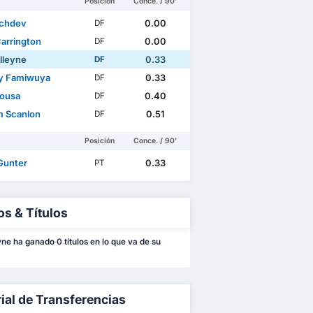
Posición
Conce. / 90'
achdev
0.00
DF
Carrington
0.00
DF
lleyne
0.33
DF
y Famiwuya
0.33
DF
Sousa
0.40
DF
m Scanlon
0.51
DF
Posición
Conce. / 90'
Gunter
0.33
PT
os & Títulos
ne ha ganado 0 títulos en lo que va de su
rial de Transferencias