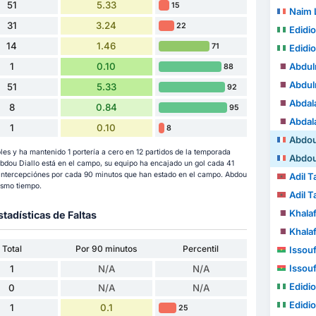
51
5.33
15
Naim 
31
3.24
22
Edidi
14
1.46
71
Edidi
1
0.10
Abdulra
88
Abdulra
51
5.33
92
Abdalaz
8
0.84
95
Abdalaz
1
0.10
8
Abdou
es y ha mantenido 1 portería a cero en 12 partidos de la temporada
Abdou
bdou Diallo está en el campo, su equipo ha encajado un gol cada 41
 intercepciónes por cada 90 minutos que han estado en el campo. Abdou
Adil T
ismo tiempo.
Adil T
Khala
stadísticas de Faltas
Khala
Total
Por 90 minutos
Percentil
Issou
Issou
1
N/A
N/A
Edidion
0
N/A
N/A
Edidion
1
0.1
25