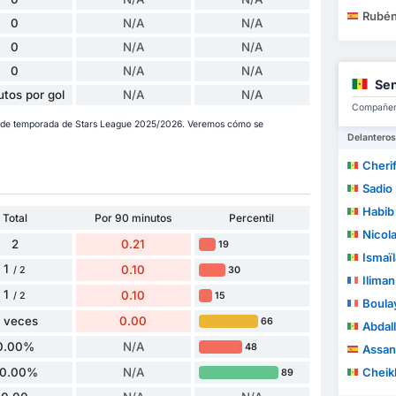
Rubén
0
N/A
N/A
0
N/A
N/A
0
N/A
N/A
Sen
utos por gol
N/A
N/A
Compañero
a de temporada de Stars League 2025/2026. Veremos cómo se
Delanteros
Cheri
Sadio
Habib 
Total
Por 90 minutos
Percentil
Nicol
2
0.21
19
Ismaïl
1
0.10
30
/ 2
Ilima
1
0.10
15
/ 2
Boula
 veces
0.00
66
Abdal
0.00%
N/A
48
Assan
0.00%
N/A
Cheik
89