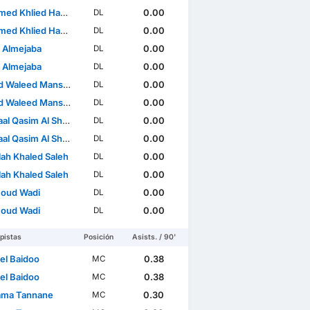
d Khlied Hassan
0.00
DL
d Khlied Hassan
0.00
DL
 Almejaba
0.00
DL
 Almejaba
0.00
DL
 Waleed Mansour
0.00
DL
 Waleed Mansour
0.00
DL
 Qasim Al Shammari
0.00
DL
 Qasim Al Shammari
0.00
DL
lah Khaled Saleh
0.00
DL
lah Khaled Saleh
0.00
DL
oud Wadi
0.00
DL
oud Wadi
0.00
DL
pistas
Posición
Asists. / 90'
el Baidoo
0.38
MC
el Baidoo
0.38
MC
ama Tannane
0.30
MC