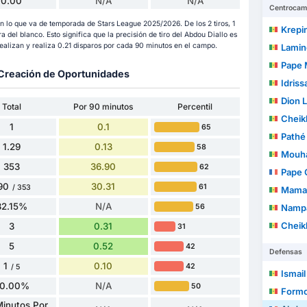
0.00
N/A
N/A
Centrocam
en lo que va de temporada de Stars League 2025/2026. De los 2 tiros, 1
Krepin
era del blanco. Esto significa que la precisión de tiro del Abdou Diallo es
alizan y realiza 0.21 disparos por cada 90 minutos en el campo.
Lamin
Pape 
y Creación de Oportunidades
Idris
Dion 
Total
Por 90 minutos
Percentil
Cheik
1
0.1
65
Pathé
1.29
0.13
58
Mouha
353
36.90
62
Pape 
90
30.31
61
/ 353
Mamado
82.15%
N/A
56
Namp
Cheikh 
3
0.31
31
5
0.52
42
Defensas
1
0.10
42
/ 5
Ismai
0.00%
N/A
50
Form
inutos Por