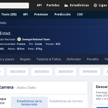
API
Partidos
Estadísticas
Ligas
Tenis (EN)
API
Premium
Predicción
CSV
iallo
Estad.
ipo Nacional :
Senegal National Team
Nacionalidad :
France
Pie :
Zurdo
Dorsal :
#22
96)
Altura :
187cm
Peso :
87kg
as y pases
Regate
Tarjetas & Faltas
Defender
Penaltis
Te
4
2022/2023
2021/2022
2020/2021
2019/2020
Descar
Carrera
- Abdou Diallo
Descarga 
hasta 202
total y la
eague
Estadísticas de la
Estadísticas de Carrera
 108
temporada