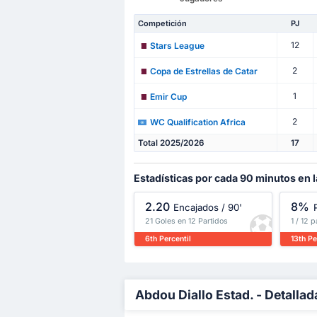
Competición
PJ
12
Stars League
2
Copa de Estrellas de Catar
1
Emir Cup
2
WC Qualification Africa
Total 2025/2026
17
Estadísticas por cada 90 minutos en 
2.20
8%
Encajados / 90'
21 Goles en 12 Partidos
1 / 12 
6th Percentil
13th Pe
Abdou Diallo Estad. - Detallad