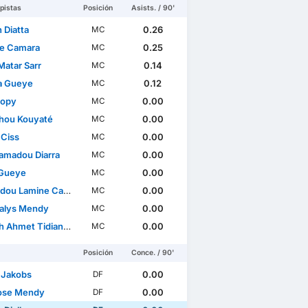
pistas
Posición
Asists. / 90'
 Diatta
0.26
MC
e Camara
0.25
MC
Matar Sarr
0.14
MC
sa Gueye
0.12
MC
Lopy
0.00
MC
hou Kouyaté
0.00
MC
 Ciss
0.00
MC
madou Diarra
0.00
MC
Gueye
0.00
MC
u Lamine Camara
0.00
MC
alys Mendy
0.00
MC
Ahmet Tidian Niasse
0.00
MC
Posición
Conce. / 90'
l Jakobs
0.00
DF
ose Mendy
0.00
DF