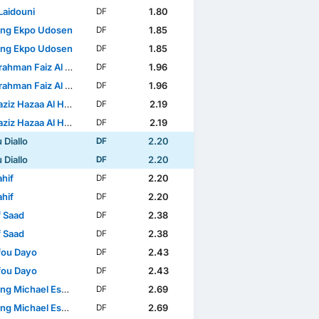
Laidouni
1.80
DF
ong Ekpo Udosen
1.85
DF
ong Ekpo Udosen
1.85
DF
hman Faiz Al Rashidi
1.96
DF
hman Faiz Al Rashidi
1.96
DF
iz Hazaa Al Hasia
2.19
DF
iz Hazaa Al Hasia
2.19
DF
 Diallo
2.20
DF
 Diallo
2.20
DF
ahif
2.20
DF
ahif
2.20
DF
f Saad
2.38
DF
f Saad
2.38
DF
fou Dayo
2.43
DF
fou Dayo
2.43
DF
g Michael Essien
2.69
DF
g Michael Essien
2.69
DF