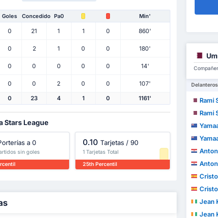
Goles
Concedido
Pa0
Min'
0
21
1
1
0
860'
0
2
1
0
0
180'
Umm
0
0
0
0
0
14'
Compañero
0
0
2
0
0
107'
Delanteros
0
23
4
1
0
1161'
Rami S
Rami S
la Stars League
Yamaa
Yamaa
0.10
Porterías a 0
Tarjetas / 90
Anton
partidos sin goles
1 Tarjetas Total
Anton
rcentil
25th Percentil
Cristo 
Cristo 
as
Jean 
Jean 