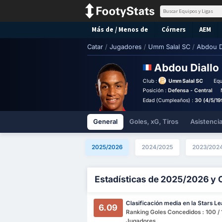
Más de / Menos de
Córners
AEM
Catar
/
Jugadores
/
Umm Salal SC
/
Abdou D
Abdou Diallo
Club :
Umm Salal SC
Equ
Posición :
Defensa - Central
Edad (Cumpleaños) :
30 (4/5/19
General
Goles, xG, Tiros
Asistenci
2025/2026
2024/2025
2023/202
Estadísticas de 2025/2026 y 
Clasificación media en la Stars L
6.09
Ranking Goles Concedidos : 100 /
Jugadores