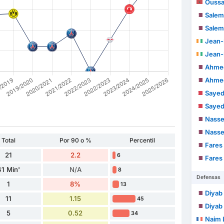
Ouss
Salem 
Salem 
Jean-
Jean-
Ahmed Moham
Ahmed Moham
Sayed
Sayed
Nasser A
Nasser A
Total
Por 90 o %
Percentil
Fares
21
2.2
6
Fares
41 Min'
N/A
8
Defensas
1
8%
13
Diyab
11
1.15
45
Diyab
5
0.52
34
Naim 