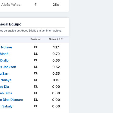
 Albés Yáñez
25
41
%
egal Equipo
s de equipo de Abdou Diallo a nivel internacional
Posición
Goles / 90'
f Ndiaye
1.17
DL
 Mané
0.70
DL
Diallo
0.55
DL
as Jackson
0.52
DL
a Sarr
0.35
DL
n Ndiaye
0.15
DL
ye Dia
0.00
DL
lah Sima
0.00
DL
e Diao Diaoune
0.00
DL
h Sabaly
0.00
DL