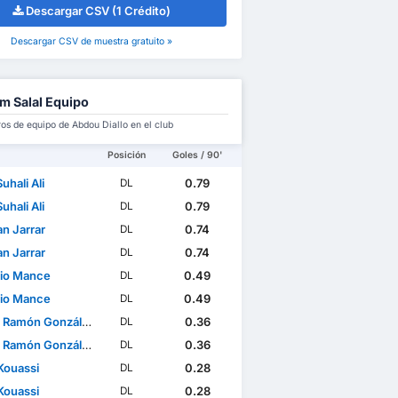
Descargar CSV (1 Crédito)
Descargar CSV de muestra gratuito »
 Salal Equipo
s de equipo de Abdou Diallo en el club
Posición
Goles / 90'
uhali Ali
0.79
DL
uhali Ali
0.79
DL
n Jarrar
0.74
DL
n Jarrar
0.74
DL
io Mance
0.49
DL
io Mance
0.49
DL
Ramón González Pérez
0.36
DL
Ramón González Pérez
0.36
DL
Kouassi
0.28
DL
Kouassi
0.28
DL