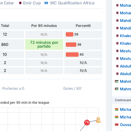
de Catar
Emir Cup
WC Qualification Africa
Mohame
Mohame
Mahdi
Total
Por 90 minutos
Percentil
Mahdi
12
N/A
26
Khaled
72 minutos por
Khaled
860
36
partido
Meshaal
10
N/A
43
Meshaal
2
N/A
N/A
Abdul
2
N/A
N/A
Abdul
Mahm
Porterías a 0
Goles / 90'
Mahm
Centrocam
Micha
Micha
Ouss