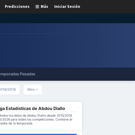
Predicciones
Más
Iniciar Sesión
mporadas Pasadas
2018/2019
Más
ga Estadísticas de Abdou Diallo
todos los datos de Abdou Diallo desde 2013/2014
5/2026 para todas las competiciones. Contiene el
 media de la temporada.