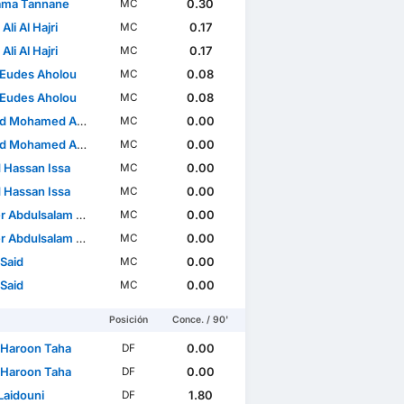
ama Tannane
0.30
MC
Ali Al Hajri
0.17
MC
Ali Al Hajri
0.17
MC
Eudes Aholou
0.08
MC
Eudes Aholou
0.08
MC
ed Abdul Maqsoud El Sayed
0.00
MC
ed Abdul Maqsoud El Sayed
0.00
MC
 Hassan Issa
0.00
MC
 Hassan Issa
0.00
MC
bdulsalam Al Ahrak
0.00
MC
bdulsalam Al Ahrak
0.00
MC
 Said
0.00
MC
 Said
0.00
MC
Posición
Conce. / 90'
 Haroon Taha
0.00
DF
 Haroon Taha
0.00
DF
Laidouni
1.80
DF