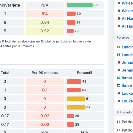
Walee
in'/tarjeta
N/A
86
Walee
1
8%
30
Ali Ha
8
0.84
29
Ali Ha
5
0.52
23
Porteros
y 0 total de tarjetas rojas en 12 total de partidos en lo que va de
 faltas por 90 minutos.
Landin
Landin
Jehad
Jehad
Total
Por 90 minutos
Percentil
Ikram
0
0
48
Ikram
1
0.1
46
Louka
0
0
61
Louka
0
0
62
Entrenador
0.17
0.02
25
Patri
0.17
0.02
25
Patri
0
N/A
N/A