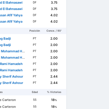
d El Bahnasawi
3.75
DF
d El Bahnasawi
3.75
DF
ssan Afif Yahya
4.02
DF
ssan Afif Yahya
4.02
DF
Posición
Conce. / 90'
g Badji
2.00
PT
g Badji
2.00
PT
 Mohammad Hudib
2.00
PT
 Mohammad Hudib
2.00
PT
 Rami Hamadeh
2.00
PT
 Rami Hamadeh
2.00
PT
y Sherif Ashour
2.44
PT
y Sherif Ashour
2.44
PT
es
Edad
% Victorias
ce Carteron
18
55
%
ce Carteron
18
55
%