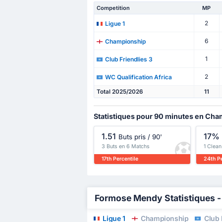
Competition
MP
2
Ligue 1
6
Championship
1
Club Friendlies 3
2
WC Qualification Africa
Total 2025/2026
11
Statistiques pour 90 minutes en Ch
1.51
17%
Buts pris / 90'
3 Buts en 6 Matchs
1 Clea
17th Percentile
24th Pe
Formose Mendy Statistiques - 
Ligue 1
Championship
Club 