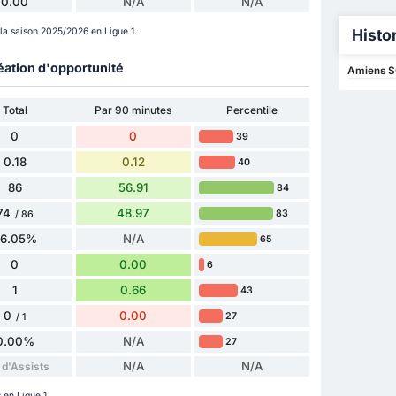
0.00
N/A
N/A
Histo
la saison 2025/2026 en Ligue 1.
éation d'opportunité
Amiens SC
Total
Par 90 minutes
Percentile
0
0
39
0.18
0.12
40
86
56.91
84
74
48.97
83
/ 86
86.05%
N/A
65
0
0.00
6
1
0.66
43
0
0.00
27
/ 1
0.00%
N/A
27
N/A
N/A
 d'Assists
en Ligue 1.