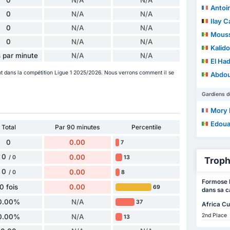
Antoi
0
N/A
N/A
Ilay 
0
N/A
N/A
Mouss
0
N/A
N/A
Kalido
 par minute
N/A
N/A
El Had
 dans la compétition Ligue 1 2025/2026. Nous verrons comment il se
Abdou
Gardiens d
Mory 
Edoua
Total
Par 90 minutes
Percentile
0
0.00
7
0
0.00
13
/ 0
Troph
0
0.00
8
/ 0
Formose M
0 fois
0.00
69
dans sa c
0.00%
N/A
37
Africa Cu
2nd Place
0.00%
N/A
13