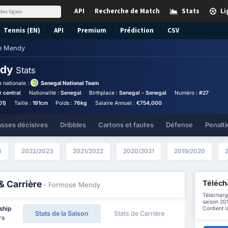
API
Recherche de Match
Stats
Li
Tennis (EN)
API
Premium
Prédiction
CSV
e Mendy
ndy
Stats
 nationale :
Senegal National Team
 central
Nationalité :
Senegal
Birthplace :
Senegal - Senegal
Numéro :
#27
01)
Taille :
191cm
Poids :
76kg
Salaire Annuel :
€754,000
asses décisives
Dribbles
Cartons et fautes
Défense
Penalti
4
2022/2023
2021/2022
2020/2021
2019/2020
Téléch
& Carrière
- Formose Mendy
Télécharg
saison 201
Contient l
ship
Stats de la Saison
Stats de Carrière
rs