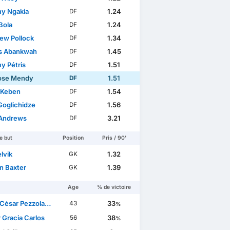
y Ngakia
1.24
DF
Bola
1.24
DF
ew Pollock
1.34
DF
s Abankwah
1.45
DF
y Pétris
1.51
DF
ose Mendy
1.51
DF
 Keben
1.54
DF
Goglichidze
1.56
DF
Andrews
3.21
DF
e but
Position
Pris / 90'
elvik
1.32
GK
n Baxter
1.39
GK
Age
% de victoire
sar Pezzolano Suárez
33
43
%
 Gracia Carlos
38
56
%