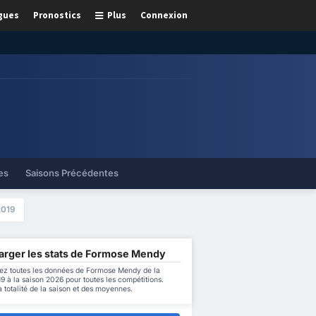
gues
Pronostics
Plus
Connexion
es
Saisons Précédentes
2019
arger les stats de Formose Mendy
ez toutes les données de Formose Mendy de la
9 à la saison 2026 pour toutes les compétitions.
a totalité de la saison et des moyennes.