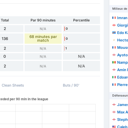
Milieux de 
Imran
Total
Par 90 minutes
Percentile
Giorg
2
N/A
0
Edo 
68 minutes par
136
0
Hecto
match
Mouss
2
N/A
1
Ayotom
0
N/A
N/A
Namp
2
N/A
N/A
Amin 
Edoar
Pierr
Clean Sheets
Buts / 90'
Défenseur
James
Max A
Steph
Caleb