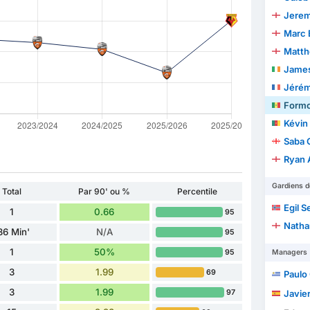
Jerem
Marc 
Matth
Jame
Jérém
Form
Kévin
Saba 
Ryan 
Gardiens d
Total
Par 90' ou %
Percentile
Egil S
1
0.66
95
Natha
36 Min'
N/A
95
1
50%
95
Managers
3
1.99
69
Paulo Cé
3
1.99
97
Javier