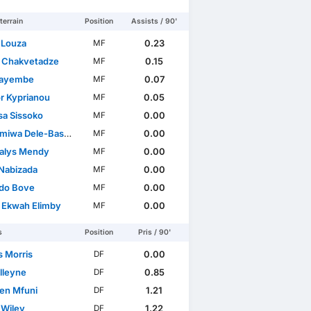
terrain
Position
Assists / 90'
 Louza
0.23
MF
i Chakvetadze
0.15
MF
Kayembe
0.07
MF
r Kyprianou
0.05
MF
a Sissoko
0.00
MF
iwa Dele-Bashiru
0.00
MF
alys Mendy
0.00
MF
Nabizada
0.00
MF
do Bove
0.00
MF
e Ekwah Elimby
0.00
MF
s
Position
Pris / 90'
 Morris
0.00
DF
lleyne
0.85
DF
en Mfuni
1.21
DF
 Wiley
1.22
DF