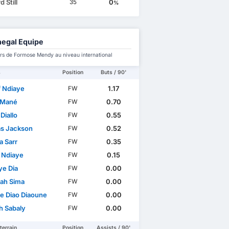
 Still
0
35
%
egal Equipe
rs de Formose Mendy au niveau international
s
Position
Buts / 90'
f Ndiaye
1.17
FW
 Mané
0.70
FW
Diallo
0.55
FW
as Jackson
0.52
FW
a Sarr
0.35
FW
n Ndiaye
0.15
FW
ye Dia
0.00
FW
lah Sima
0.00
FW
e Diao Diaoune
0.00
FW
h Sabaly
0.00
FW
terrain
Position
Assists / 90'