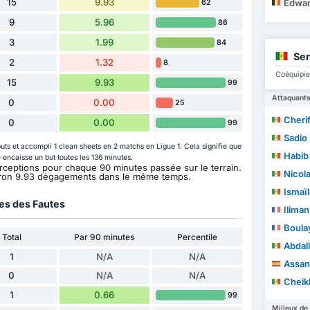
15
9.93
Edward
62
9
5.96
86
3
1.99
84
Sen
2
1.32
8
Coéquipie
15
9.93
99
Attaquant
0
0.00
25
Cheri
0
0.00
99
Sadio
ts et accompli 1 clean sheets en 2 matchs en Ligue 1. Cela signifie que
Habib 
 encaisse un but toutes les 136 minutes.
nterceptions pour chaque 90 minutes passée sur le terrain.
Nicol
ron 9.93 dégagements dans le même temps.
Ismaïl
ues des Fautes
Ilima
Boula
Total
Par 90 minutes
Percentile
Abdal
1
N/A
N/A
Assan
0
N/A
N/A
Cheik
1
0.66
99
Milieux de 