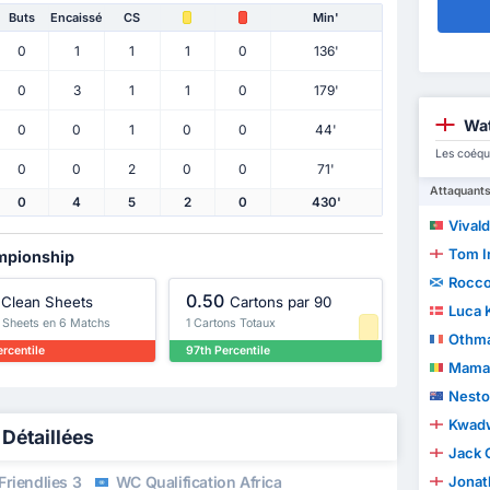
Buts
Encaissé
CS
Min'
0
1
1
1
0
136'
0
3
1
1
0
179'
Wat
0
0
1
0
0
44'
Les coéqu
0
0
2
0
0
71'
Attaquant
0
4
5
2
0
430'
Vivaldo Le
Tom I
ampionship
Rocco
0.50
Clean Sheets
Cartons par 90
Luca 
n Sheets en 6 Matchs
1 Cartons Totaux
Othm
rcentile
97th Percentile
Mama
Nesto
Kwad
Détaillées
Jack 
Friendlies 3
WC Qualification Africa
Jonat