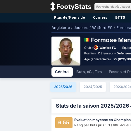
Plus de/Moins de
Corners
BTTS
Angleterre
/
Joueurs
/
Watford FC
/
Formos
Formose Me
Club :
Watford FC
Équipe
Position :
Défenseur - Défenseur
Age (anniversaire) :
25 (02/1/20
Général
Buts, xG , Tirs
Passes et P
2025/2026
2024/2025
2023/202
Stats de la saison 2025/2026 
Évaluation moyenne en Champion
6.55
Rang par buts pris : -1 / 606 Joueu