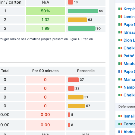
in' / carton
N/A
18
Krepin
1
50%
99
Lamin
2
1.32
63
Pape 
3
1.99
90
Idris
uges lors de ses 2 matchs jusqu'à présent en Ligue 1. Il fait en
Dion 
Cheik
Pathé
Mouha
Total
Par 90 minutes
Percentile
Pape 
Mamado
0
0
37
Namp
0
0
22
Cheikh 
0
0
51
0
0
57
Défenseur
0.00
0.00
8
Ismai
Form
0.00
0.00
8
Abdou
0
N/A
N/A