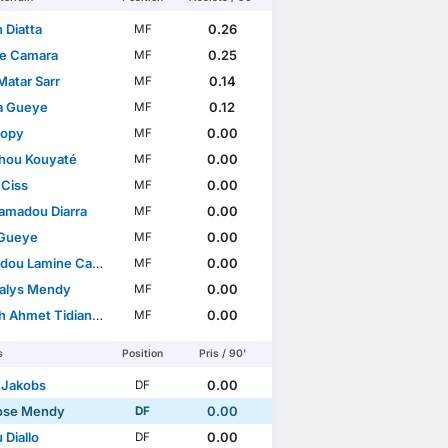
 Diatta
0.26
MF
e Camara
0.25
MF
Matar Sarr
0.14
MF
sa Gueye
0.12
MF
Lopy
0.00
MF
hou Kouyaté
0.00
MF
 Ciss
0.00
MF
madou Diarra
0.00
MF
Gueye
0.00
MF
u Lamine Camara
0.00
MF
alys Mendy
0.00
MF
Ahmet Tidian Niasse
0.00
MF
s
Position
Pris / 90'
l Jakobs
0.00
DF
ose Mendy
0.00
DF
 Diallo
0.00
DF