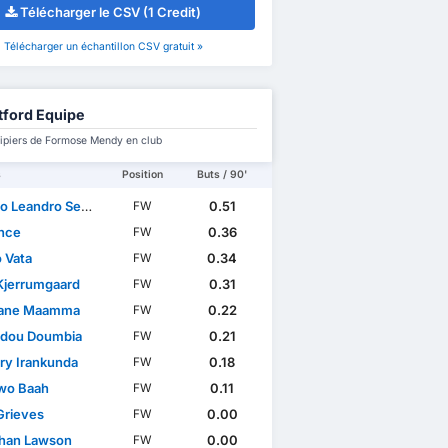
Télécharger le CSV (1 Credit)
Télécharger un échantillon CSV gratuit »
ford Equipe
ipiers de Formose Mendy en club
s
Position
Buts / 90'
andro Semedo Moura Sousa
0.51
FW
nce
0.36
FW
 Vata
0.34
FW
Kjerrumgaard
0.31
FW
ane Maamma
0.22
FW
dou Doumbia
0.21
FW
ry Irankunda
0.18
FW
wo Baah
0.11
FW
Grieves
0.00
FW
han Lawson
0.00
FW