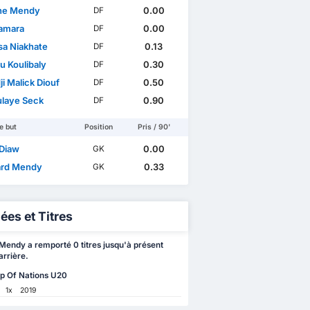
ne Mendy
0.00
DF
Camara
0.00
DF
a Niakhate
0.13
DF
u Koulibaly
0.30
DF
ji Malick Diouf
0.50
DF
laye Seck
0.90
DF
e but
Position
Pris / 90'
Diaw
0.00
GK
rd Mendy
0.33
GK
ées et Titres
endy a remporté 0 titres jusqu'à présent
arrière.
p Of Nations U20
1x
2019