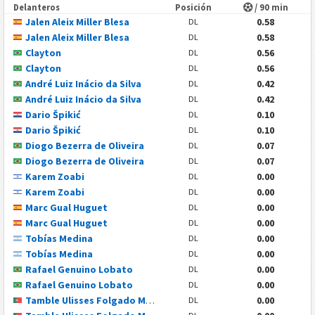
Delanteros
Posición
/ 90 min
Jalen Aleix Miller Blesa
0.58
DL
Jalen Aleix Miller Blesa
0.58
DL
Clayton
0.56
DL
Clayton
0.56
DL
André Luiz Inácio da Silva
0.42
DL
André Luiz Inácio da Silva
0.42
DL
Dario Špikić
0.10
DL
Dario Špikić
0.10
DL
Diogo Bezerra de Oliveira
0.07
DL
Diogo Bezerra de Oliveira
0.07
DL
Karem Zoabi
0.00
DL
Karem Zoabi
0.00
DL
Marc Gual Huguet
0.00
DL
Marc Gual Huguet
0.00
DL
Tobías Medina
0.00
DL
Tobías Medina
0.00
DL
Rafael Genuino Lobato
0.00
DL
Rafael Genuino Lobato
0.00
DL
Tamble Ulisses Folgado Monteiro
0.00
DL