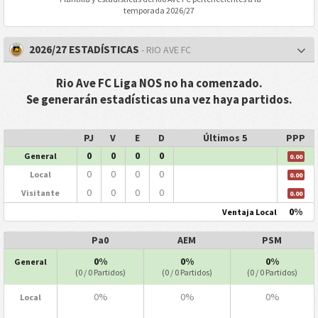
temporada 2026/27
2026/27 ESTADÍSTICAS
- RIO AVE FC
Rio Ave FC Liga NOS no ha comenzado.
Se generarán estadísticas una vez haya partidos.
PJ
V
E
D
Últimos 5
PPP
0
0
0
0
General
0.00
0
0
0
0
Local
0.00
0
0
0
0
Visitante
0.00
0%
Ventaja Local
Pa0
AEM
PSM
0%
0%
0%
General
(0 / 0 Partidos)
(0 / 0 Partidos)
(0 / 0 Partidos)
0%
0%
0%
Local