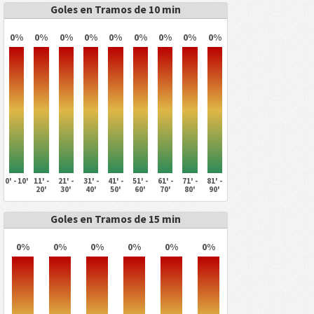
Goles en Tramos de 10 min
0%
0%
0%
0%
0%
0%
0%
0%
0%
0' - 10'
11' -
21' -
31' -
41' -
51' -
61' -
71' -
81' -
20'
30'
40'
50'
60'
70'
80'
90'
Goles en Tramos de 15 min
0%
0%
0%
0%
0%
0%