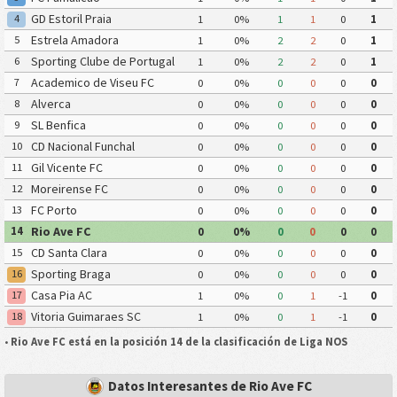
GD Estoril Praia
4
1
0%
1
1
0
1
Estrela Amadora
5
1
0%
2
2
0
1
Sporting Clube de Portugal
6
1
0%
2
2
0
1
Academico de Viseu FC
7
0
0%
0
0
0
0
Alverca
8
0
0%
0
0
0
0
SL Benfica
9
0
0%
0
0
0
0
CD Nacional Funchal
10
0
0%
0
0
0
0
Gil Vicente FC
11
0
0%
0
0
0
0
Moreirense FC
12
0
0%
0
0
0
0
FC Porto
13
0
0%
0
0
0
0
Rio Ave FC
14
0
0%
0
0
0
0
CD Santa Clara
15
0
0%
0
0
0
0
Sporting Braga
16
0
0%
0
0
0
0
Casa Pia AC
17
1
0%
0
1
-1
0
Vitoria Guimaraes SC
18
1
0%
0
1
-1
0
•
Rio Ave FC está en la posición 14 de la clasificación de Liga NOS
Datos Interesantes de Rio Ave FC