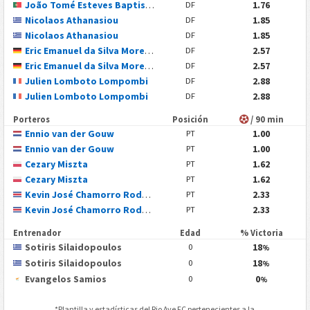
João Tomé Esteves Baptista
1.76
DF
Nicolaos Athanasiou
1.85
DF
Nicolaos Athanasiou
1.85
DF
Eric Emanuel da Silva Moreira
2.57
DF
Eric Emanuel da Silva Moreira
2.57
DF
Julien Lomboto Lompombi
2.88
DF
Julien Lomboto Lompombi
2.88
DF
Porteros
Posición
/ 90 min
Ennio van der Gouw
1.00
PT
Ennio van der Gouw
1.00
PT
Cezary Miszta
1.62
PT
Cezary Miszta
1.62
PT
Kevin José Chamorro Rodríguez
2.33
PT
Kevin José Chamorro Rodríguez
2.33
PT
Entrenador
Edad
% Victoria
Sotiris Silaidopoulos
18
0
%
Sotiris Silaidopoulos
18
0
%
Evangelos Samios
0
0
%
*Plantilla y estadísticas del
Rio Ave FC
pertenecientes a la