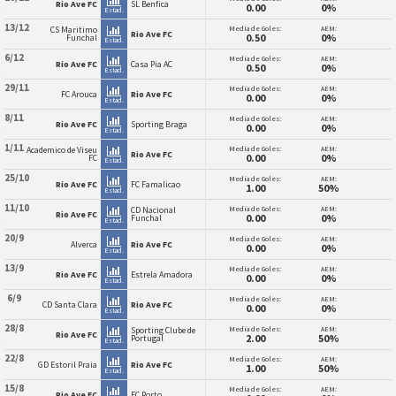
Rio Ave FC
SL Benfica
0.00
0%
Estad.
13/12
Media de Goles:
AEM:
CS Maritimo
Rio Ave FC
0.50
0%
Funchal
Estad.
6/12
Media de Goles:
AEM:
Rio Ave FC
Casa Pia AC
0.50
0%
Estad.
29/11
Media de Goles:
AEM:
FC Arouca
Rio Ave FC
0.00
0%
Estad.
8/11
Media de Goles:
AEM:
Rio Ave FC
Sporting Braga
0.00
0%
Estad.
1/11
Media de Goles:
AEM:
Academico de Viseu
Rio Ave FC
0.00
0%
FC
Estad.
25/10
Media de Goles:
AEM:
Rio Ave FC
FC Famalicao
1.00
50%
Estad.
11/10
Media de Goles:
AEM:
CD Nacional
Rio Ave FC
0.00
0%
Funchal
Estad.
20/9
Media de Goles:
AEM:
Alverca
Rio Ave FC
0.00
0%
Estad.
13/9
Media de Goles:
AEM:
Rio Ave FC
Estrela Amadora
0.00
0%
Estad.
6/9
Media de Goles:
AEM:
CD Santa Clara
Rio Ave FC
0.00
0%
Estad.
28/8
Media de Goles:
AEM:
Sporting Clube de
Rio Ave FC
2.00
50%
Portugal
Estad.
22/8
Media de Goles:
AEM:
GD Estoril Praia
Rio Ave FC
1.00
50%
Estad.
15/8
Media de Goles:
AEM:
Rio Ave FC
FC Porto