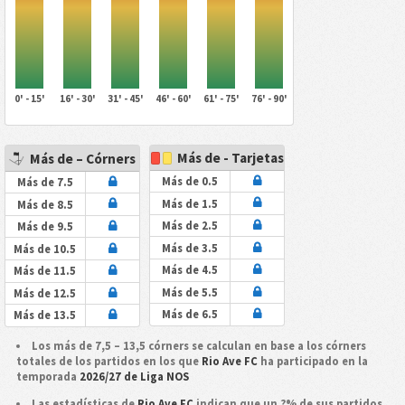
0' - 15'
16' - 30'
31' - 45'
46' - 60'
61' - 75'
76' - 90'
Más de - Tarjetas
Más de – Córners
Más de 0.5
Más de 7.5
Más de 1.5
Más de 8.5
Más de 2.5
Más de 9.5
Más de 3.5
Más de 10.5
Más de 4.5
Más de 11.5
Más de 5.5
Más de 12.5
Más de 6.5
Más de 13.5
Los más de 7,5 – 13,5 córners se calculan en base a los córners
totales de los partidos en los que
Rio Ave FC
ha participado en la
temporada
2026/27 de Liga NOS
Las estadísticas de
Rio Ave FC
indican que un ?% de sus partidos