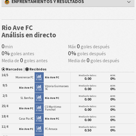
ENFRENTAMIENTOS Y RESULTADOS
Rio Ave FC
Análisis en directo
0
0
min
Máx
goles después
0%
0%
goles antes
goles después
0
0
Media de
goles antes
Media de
goles después
Marcados
|
Recibidos
16/5
Media de Goles:
AEM:
Moreirense FC
Rio Ave FC
0.00
0%
Estad.
9/5
Media de Goles:
AEM:
Vitoria Guimaraes
Rio Ave FC
0.00
0%
SC
Estad.
2/5
Media de Goles:
AEM:
SL Benfica
Rio Ave FC
0.00
0%
Estad.
25/4
Media de Goles:
AEM:
CS Maritimo
Rio Ave FC
0.00
0%
Funchal
Estad.
18/4
Media de Goles:
AEM:
Casa Pia AC
Rio Ave FC
0.00
0%
Estad.
11/4
Media de Goles:
AEM:
Rio Ave FC
FC Arouca
0.50
0%
Estad.