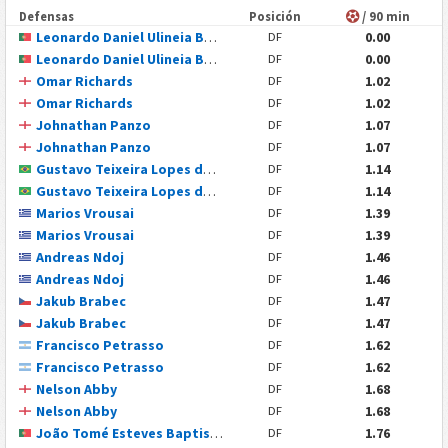
Defensas
Posición
/ 90 min
Leonardo Daniel Ulineia Buta
0.00
DF
Leonardo Daniel Ulineia Buta
0.00
DF
Omar Richards
1.02
DF
Omar Richards
1.02
DF
Johnathan Panzo
1.07
DF
Johnathan Panzo
1.07
DF
Gustavo Teixeira Lopes da Conceição
1.14
DF
Gustavo Teixeira Lopes da Conceição
1.14
DF
Marios Vrousai
1.39
DF
Marios Vrousai
1.39
DF
Andreas Ndoj
1.46
DF
Andreas Ndoj
1.46
DF
Jakub Brabec
1.47
DF
Jakub Brabec
1.47
DF
Francisco Petrasso
1.62
DF
Francisco Petrasso
1.62
DF
Nelson Abby
1.68
DF
Nelson Abby
1.68
DF
João Tomé Esteves Baptista
1.76
DF