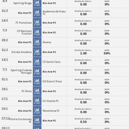
4/4
Media de Goles:
AEM:
Sporting Braga
Rio Ave FC
0.00
0%
Estad.
21/3
Media de Goles:
AEM:
Academico de Viseu
Rio Ave FC
0.00
0%
FC
Estad.
14/3
Media de Goles:
AEM:
FC Famalicao
Rio Ave FC
0.00
0%
Estad.
7/3
Media de Goles:
AEM:
CD Nacional
Rio Ave FC
0.00
0%
Funchal
Estad.
28/2
Media de Goles:
AEM:
Rio Ave FC
Alverca
0.00
0%
Estad.
21/2
Media de Goles:
AEM:
Estrela Amadora
Rio Ave FC
2.00
50%
Estad.
14/2
Media de Goles:
AEM:
Rio Ave FC
CD Santa Clara
0.00
0%
Estad.
7/2
Media de Goles:
AEM:
Sporting Clube de
Rio Ave FC
0.00
0%
Portugal
Estad.
31/1
Media de Goles:
AEM:
Rio Ave FC
GD Estoril Praia
0.00
0%
Estad.
24/1
Media de Goles:
AEM:
FC Porto
Rio Ave FC
0.00
0%
Estad.
17/1
Media de Goles:
AEM:
Rio Ave FC
Gil Vicente FC
0.00
0%
Estad.
10/1
Media de Goles:
AEM:
Rio Ave FC
Moreirense FC
0.00
0%
Estad.
27/12
Media de Goles:
AEM:
Vitoria Guimaraes
Rio Ave FC
0.50
0%
SC
Estad.
20/12
Media de Goles:
AEM: