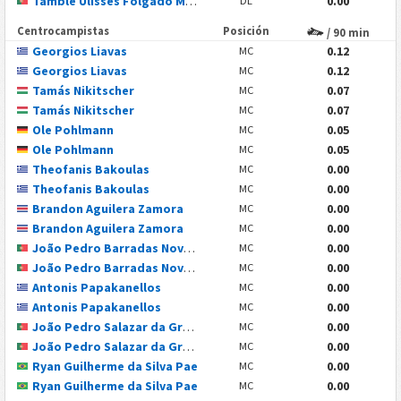
Tamble Ulisses Folgado Monteiro
0.00
DL
Centrocampistas
Posición
/ 90 min
Georgios Liavas
0.12
MC
Georgios Liavas
0.12
MC
Tamás Nikitscher
0.07
MC
Tamás Nikitscher
0.07
MC
Ole Pohlmann
0.05
MC
Ole Pohlmann
0.05
MC
Theofanis Bakoulas
0.00
MC
Theofanis Bakoulas
0.00
MC
Brandon Aguilera Zamora
0.00
MC
Brandon Aguilera Zamora
0.00
MC
João Pedro Barradas Novais
0.00
MC
João Pedro Barradas Novais
0.00
MC
Antonis Papakanellos
0.00
MC
Antonis Papakanellos
0.00
MC
João Pedro Salazar da Graça
0.00
MC
João Pedro Salazar da Graça
0.00
MC
Ryan Guilherme da Silva Pae
0.00
MC
Ryan Guilherme da Silva Pae
0.00
MC