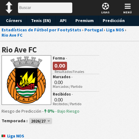
LIGAS
MENÚ
Córners
Tenis (EN)
API
Premium
Predicción
Estadísticas de Fútbol por FootyStats
›
Portugal
›
Liga NOS
›
Rio Ave FC
Rio Ave FC
Forma
-
0.00
Resultados Finales
Marcados
-
0.00
Marcados / Partido
Recibidos
-
0.00
Recibidos / Partido
0%
Riesgo de Predicción -
-
Bajo Riesgo
Temporada :
2026/27
Liga NOS