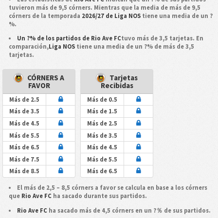
tuvieron más de 9,5 córners. Mientras que la media de más de 9,5
córners de la temporada
2026/27 de Liga NOS
tiene una media de un ?
%.
Un ?% de los partidos de Rio Ave FC
tuvo más de 3,5 tarjetas. En
comparación,
Liga NOS
tiene una media de un ?% de más de 3,5
tarjetas.
CÓRNERS A
Tarjetas
FAVOR
Recibidas
Más de 2.5
Más de 0.5
Más de 3.5
Más de 1.5
Más de 4.5
Más de 2.5
Más de 5.5
Más de 3.5
Más de 6.5
Más de 4.5
Más de 7.5
Más de 5.5
Más de 8.5
Más de 6.5
El más de 2,5 – 8,5 córners a favor se calcula en base a los córners
que
Rio Ave FC
ha sacado durante sus partidos.
Rio Ave FC
ha sacado más de 4,5 córners en un ?％ de sus partidos.