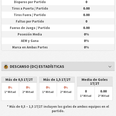
0
Disparos por Partido
0.00
Tiros a Puerta / Partido
0.00
Tiros Fuera / Partido
0
Faltas por Partido
0.00
Fueras de Juego / Partido
0%
Posesión Media
0%
AEM y Gana
0%
Marca en Ambas Partes
DESCANSO (DC) ESTADÍSTICAS
Más de 0,5 1T/2T
Más de 1,5 1T/2T
Media de Goles
1T/2T
0
0
0
0
%
%
%
%
0
0.00
1ª Mitad
2ª Mitad
1ª Mitad
2ª Mitad
1ª Mitad
2ª Mitad
* Más de 0,5 – 1,5 1T/2T incluyen los goles de ambos equipos en el
partido.