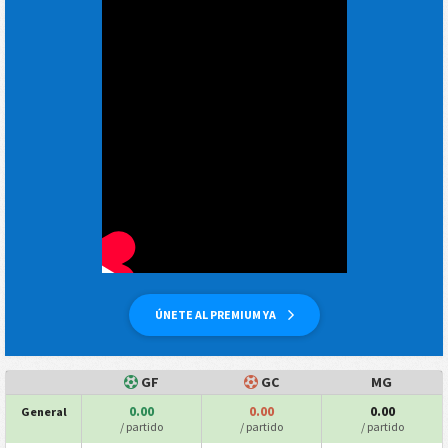
ÚNETE AL PREMIUM YA
GF
GC
MG
0.00
0.00
0.00
General
/ partido
/ partido
/ partido