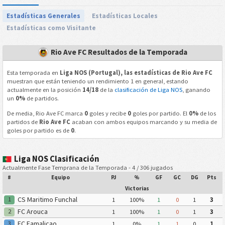
Estadísticas Generales
Estadísticas Locales
Estadísticas como Visitante
Rio Ave FC Resultados de la Temporada
Esta temporada en
Liga NOS (Portugal), las estadísticas de Rio Ave FC
muestran que están teniendo un rendimiento 1 en general, estando
actualmente en la posición
14/18
de la
clasificación de Liga NOS
, ganando
un
0%
de partidos.
De media, Rio Ave FC marca
0
goles y recibe
0
goles por partido. El
0%
de los
partidos de
Rio Ave FC
acaban con ambos equipos marcando y su media de
goles por partido es de
0
.
Liga NOS Clasificación
Actualmente Fase Temprana de la Temporada - 4 / 306 jugados
#
Equipo
PJ
%
GF
GC
DG
Pts
Victorias
CS Maritimo Funchal
1
1
100%
1
0
1
3
FC Arouca
2
1
100%
1
0
1
3
FC Famalicao
3
1
0%
1
1
0
1