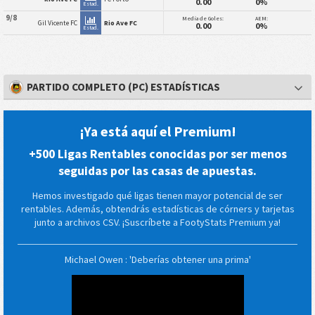
0.00
0%
Estad.
9/8
Media de Goles:
AEM:
Gil Vicente FC
Rio Ave FC
0.00
0%
Estad.
PARTIDO COMPLETO (PC) ESTADÍSTICAS
¡Ya está aquí el Premium!
+500 Ligas Rentables conocidas por ser menos
seguidas por las casas de apuestas.
Hemos investigado qué ligas tienen mayor potencial de ser
rentables. Además, obtendrás estadísticas de córners y tarjetas
junto a archivos CSV. ¡Suscríbete a FootyStats Premium ya!
Michael Owen : 'Deberías obtener una prima'