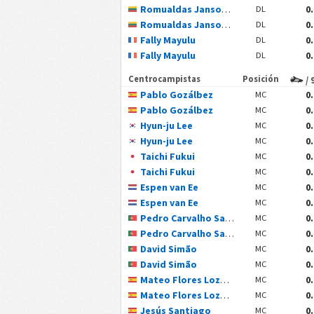
Romualdas Jansonas
0
DL
Romualdas Jansonas
0
DL
Fally Mayulu
0
DL
Fally Mayulu
0
DL
Centrocampistas
Posición
/ 
Pablo Gozálbez
0
MC
Pablo Gozálbez
0
MC
Hyun-ju Lee
0
MC
Hyun-ju Lee
0
MC
Taichi Fukui
0
MC
Taichi Fukui
0
MC
Espen van Ee
0
MC
Espen van Ee
0
MC
Pedro Carvalho Santos
0
MC
Pedro Carvalho Santos
0
MC
David Simão
0
MC
David Simão
0
MC
Mateo Flores Lozano
0
MC
Mateo Flores Lozano
0
MC
Jesús Santiago
0
MC