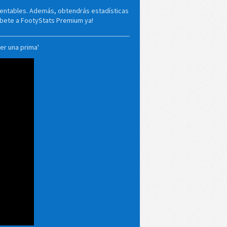
rentables. Además, obtendrás estadísticas
ríbete a FootyStats Premium ya!
er una prima'