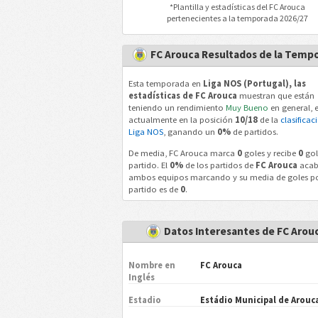
*Plantilla y estadísticas del
FC Arouca
pertenecientes a la temporada 2026/27
FC Arouca Resultados de la Temp
Esta temporada en
Liga NOS (Portugal), las
estadísticas de FC Arouca
muestran que están
teniendo un rendimiento
Muy Bueno
en general, 
actualmente en la posición
10/18
de la
clasificac
Liga NOS
, ganando un
0%
de partidos.
De media, FC Arouca marca
0
goles y recibe
0
gol
partido. El
0%
de los partidos de
FC Arouca
acab
ambos equipos marcando y su media de goles p
partido es de
0
.
Datos Interesantes de FC Arou
Nombre en
FC Arouca
Inglés
Estadio
Estádio Municipal de Arouc