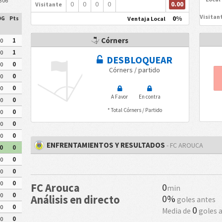
306
0.00
0
0
0
0
Visitante
Visitan
0%
Ventaja Local
DG
Pts
Córners
0
1
0
1
DESBLOQUEAR
0
0
Córners / partido
0
0
0
0
A Favor
En contra
0
0
* Total Córners / Partido
0
0
0
0
0
0
ENFRENTAMIENTOS Y RESULTADOS
- FC AROUCA
0
0
0
0
0
0
0
0
FC Arouca
0
min
0
0
0%
Análisis en directo
goles antes
0
0
0
Media de
goles 
0
0