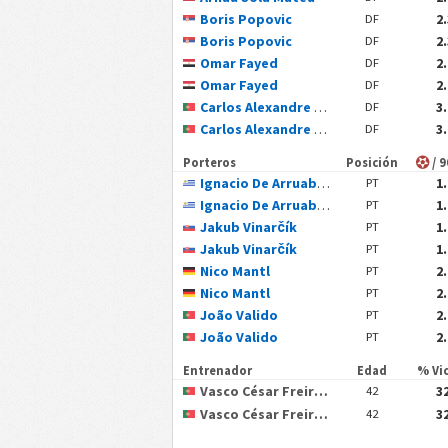
Boris Popovic
2
DF
Boris Popovic
2
DF
Omar Fayed
2
DF
Omar Fayed
2
DF
Carlos Alexandre Reis Pinto
3
DF
Carlos Alexandre Reis Pinto
3
DF
Porteros
Posición
/ 
Ignacio De Arruabarrena
1
PT
Ignacio De Arruabarrena
1
PT
Jakub Vinarčík
1
PT
Jakub Vinarčík
1
PT
Nico Mantl
2
PT
Nico Mantl
2
PT
João Valido
2
PT
João Valido
2
PT
Entrenador
Edad
% Vi
Vasco César Freire De Seabra
3
42
Vasco César Freire De Seabra
3
42