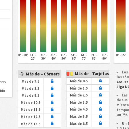
0' - 10'
11' -
21' -
31' -
41' -
51' -
61' -
71' -
81' -
0' - 15'
20'
30'
40'
50'
60'
70'
80'
90'
Los 
Más de - Tarjetas
Más de – Córners
los cór
Más de 0.5
Más de 7.5
Arouca
tido
Liga N
Más de 1.5
Más de 8.5
tido
Las 
Más de 2.5
Más de 9.5
de sus 
Más de 3.5
Más de 10.5
Mientr
Más de 4.5
Más de 11.5
tempo
un ?%.
Más de 5.5
Más de 12.5
Un ?
Más de 6.5
Más de 13.5
3,5 tar