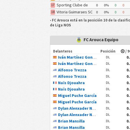
Sporting Clube de
17
0
0%
0
0
Portugal
Vitoria Guimaraes SC
18
0
0%
0
0
•
FC Arouca está en la posición 10 de la clasifi
de Liga NOS
FC Arouca Equipo
Delanteros
Posición
/ 
Iván Martínez Gonzálvez
0
DL
Iván Martínez Gonzálvez
0
DL
Alfonso Trezza
0
DL
Alfonso Trezza
0
DL
Naïs Djouahra
0
DL
Naïs Djouahra
0
DL
Miguel Puche García
0
DL
Miguel Puche García
0
DL
Dylan Alenxader Nandín Berrutti
0
DL
Dylan Alenxader Nandín Berrutti
0
DL
Brian Mansilla
0
DL
Brian Mansilla
0
DL