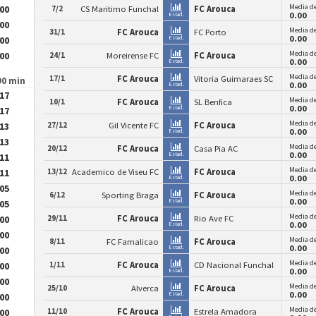
Media de
.00
7/2
CS Maritimo Funchal
FC Arouca
0.00
Estad.
.00
Media de
31/1
FC Arouca
FC Porto
0.00
.00
Estad.
Media de
.00
24/1
Moreirense FC
FC Arouca
0.00
Estad.
Media de
17/1
FC Arouca
Vitoria Guimaraes SC
90 min
0.00
Estad.
.17
Media de
10/1
FC Arouca
SL Benfica
0.00
Estad.
.17
Media de
27/12
Gil Vicente FC
FC Arouca
.13
0.00
Estad.
.13
Media de
20/12
FC Arouca
Casa Pia AC
0.00
Estad.
.11
Media de
13/12
Academico de Viseu FC
FC Arouca
.11
0.00
Estad.
.05
Media de
6/12
Sporting Braga
FC Arouca
0.00
Estad.
.05
Media de
29/11
FC Arouca
Rio Ave FC
.00
0.00
Estad.
.00
Media de
8/11
FC Famalicao
FC Arouca
0.00
Estad.
.00
Media de
1/11
FC Arouca
CD Nacional Funchal
.00
0.00
Estad.
.00
Media de
25/10
Alverca
FC Arouca
0.00
Estad.
.00
Media de
11/10
FC Arouca
Estrela Amadora
.00