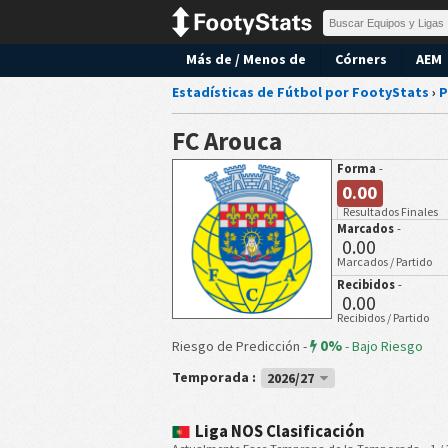
Más de / Menos de
Córners
AEM
Estadísticas de Fútbol por FootyStats
›
P
FC Arouca
Forma
-
0.00
Resultados Finales
Marcados
-
0.00
Marcados / Partido
Recibidos
-
0.00
Recibidos / Partido
0%
Riesgo de Predicción -
-
Bajo Riesgo
Temporada :
2026/27
Liga NOS Clasificación