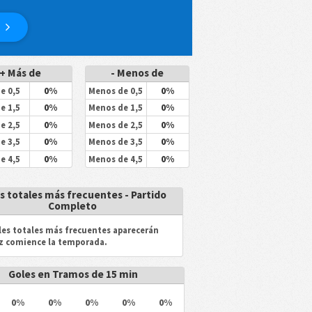
+ Más de
- Menos de
0%
0%
e 0,5
Menos de 0,5
0%
0%
e 1,5
Menos de 1,5
0%
0%
e 2,5
Menos de 2,5
0%
0%
e 3,5
Menos de 3,5
0%
0%
e 4,5
Menos de 4,5
s totales más frecuentes - Partido
Completo
les totales más frecuentes aparecerán
z comience la temporada.
Goles en Tramos de 15 min
0%
0%
0%
0%
0%