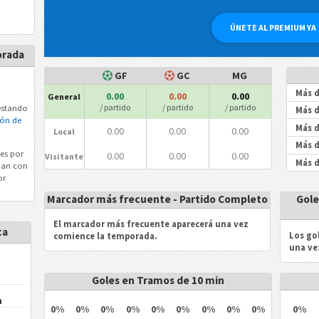
ÚNETE AL PREMIUM YA
orada
GF
GC
MG
Más d
0.00
0.00
0.00
General
/ partido
/ partido
/ partido
estando
Más d
ión de
Más d
0.00
0.00
0.00
Local
Más d
es por
0.00
0.00
0.00
Visitante
Más d
an con
or
Marcador más frecuente - Partido Completo
Gole
El marcador más frecuente aparecerá una vez
ca
Los go
comience la temporada.
una ve
Goles en Tramos de 10 min
a
0%
0%
0%
0%
0%
0%
0%
0%
0%
0%