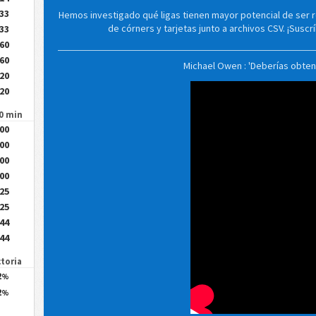
.33
Hemos investigado qué ligas tienen mayor potencial de ser 
de córners y tarjetas junto a archivos CSV. ¡Susc
.33
.60
.60
Michael Owen : 'Deberías obten
.20
.20
90 min
.00
.00
.00
.00
.25
.25
.44
.44
ctoria
2
%
2
%