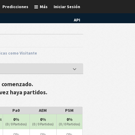
Predicciones
Más
Iniciar Sesión
API
icas como Visitante
a comenzado.
vez haya partidos.
Pa0
AEM
PSM
0%
0%
0%
l
(0 / 0 Partidos)
(0 / 0 Partidos)
(0 / 0 Partidos)
0%
0%
0%