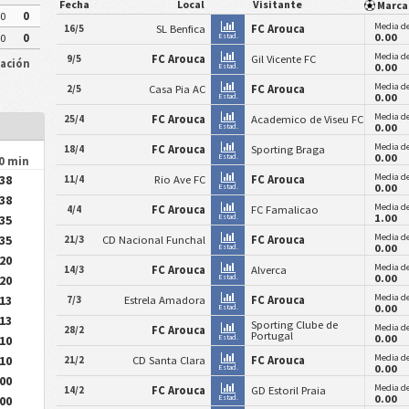
Fecha
Local
Visitante
Marc
0
0
Media de
16/5
SL Benfica
FC Arouca
0.00
Estad.
0
0
Media de
9/5
FC Arouca
Gil Vicente FC
cación
0.00
Estad.
Media de
2/5
Casa Pia AC
FC Arouca
0.00
Estad.
Media de
25/4
FC Arouca
Academico de Viseu FC
0.00
Estad.
Media de
18/4
FC Arouca
Sporting Braga
0.00
Estad.
90 min
Media de
.38
11/4
Rio Ave FC
FC Arouca
0.00
Estad.
.38
Media de
4/4
FC Arouca
FC Famalicao
1.00
.35
Estad.
Media de
.35
21/3
CD Nacional Funchal
FC Arouca
0.00
Estad.
.20
Media de
14/3
FC Arouca
Alverca
0.00
.20
Estad.
Media de
.13
7/3
Estrela Amadora
FC Arouca
0.00
Estad.
.13
Sporting Clube de
Media de
28/2
FC Arouca
Portugal
0.00
.10
Estad.
Media de
.10
21/2
CD Santa Clara
FC Arouca
0.00
Estad.
.00
Media de
14/2
FC Arouca
GD Estoril Praia
0.00
.00
Estad.