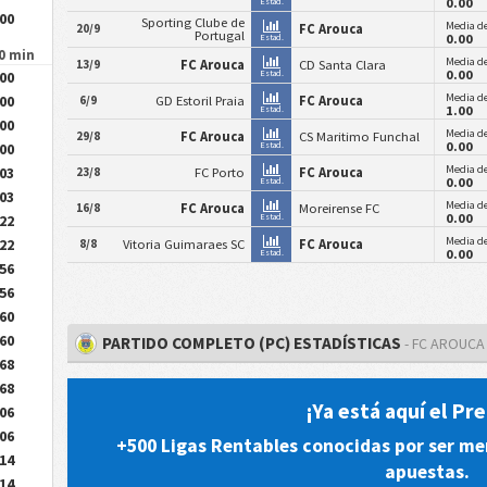
0.00
Estad.
.00
Sporting Clube de
Media de
20/9
FC Arouca
Portugal
0.00
Estad.
90 min
Media de
13/9
FC Arouca
CD Santa Clara
0.00
.00
Estad.
Media de
.00
6/9
GD Estoril Praia
FC Arouca
1.00
Estad.
.00
Media de
29/8
FC Arouca
CS Maritimo Funchal
0.00
.00
Estad.
Media de
.03
23/8
FC Porto
FC Arouca
0.00
Estad.
.03
Media de
16/8
FC Arouca
Moreirense FC
0.00
.22
Estad.
Media de
.22
8/8
Vitoria Guimaraes SC
FC Arouca
0.00
Estad.
.56
.56
.60
.60
PARTIDO COMPLETO (PC) ESTADÍSTICAS
- FC AROUCA
.68
.68
¡Ya está aquí el P
.06
.06
+500 Ligas Rentables conocidas por ser me
.14
apuestas.
.14