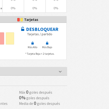
0%
0%
0%
te
Tarjetas
DESBLOQUEAR
Tarjetas / partido
Más Alto
Más Bajo
* Tarjeta Roja = 2 tarjetas.
0
Máx
goles después
0%
goles después
0
antes
Media de
goles después