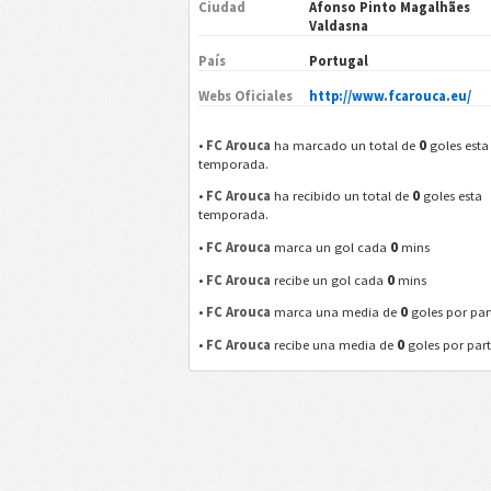
Ciudad
Afonso Pinto Magalhães
Valdasna
País
Portugal
Webs Oficiales
http://www.fcarouca.eu/
0
•
FC Arouca
ha marcado un total de
goles esta
temporada.
0
•
FC Arouca
ha recibido un total de
goles esta
temporada.
0
•
FC Arouca
marca un gol cada
mins
0
•
FC Arouca
recibe un gol cada
mins
0
•
FC Arouca
marca una media de
goles por par
0
•
FC Arouca
recibe una media de
goles por par