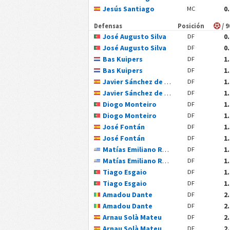
Jesús Santiago
0
MC
Defensas
Posición
/ 
José Augusto Silva
0
DF
José Augusto Silva
0
DF
Bas Kuipers
1
DF
Bas Kuipers
1
DF
Javier Sánchez de Felipe
1
DF
Javier Sánchez de Felipe
1
DF
Diogo Monteiro
1
DF
Diogo Monteiro
1
DF
José Fontán
1
DF
José Fontán
1
DF
Matías Emiliano Rocha Calderón
1
DF
Matías Emiliano Rocha Calderón
1
DF
Tiago Esgaio
1
DF
Tiago Esgaio
1
DF
Amadou Dante
2
DF
Amadou Dante
2
DF
Arnau Solà Mateu
2
DF
Arnau Solà Mateu
2
DF