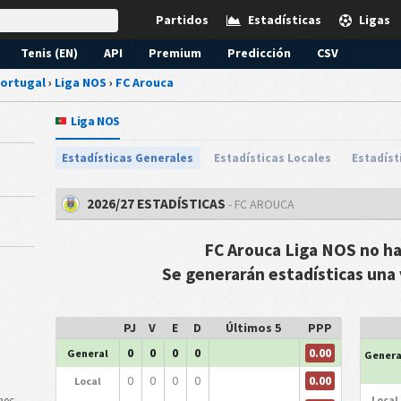
Partidos
Estadísticas
Ligas
Tenis (EN)
API
Premium
Predicción
CSV
ortugal
›
Liga NOS
›
FC Arouca
Liga NOS
Estadísticas Generales
Estadísticas Locales
Estadíst
2026/27 ESTADÍSTICAS
- FC AROUCA
FC Arouca Liga NOS no h
Se generarán estadísticas una 
PJ
V
E
D
Últimos 5
PPP
0.00
0
0
0
0
General
Genera
0.00
0
0
0
0
Local
Local