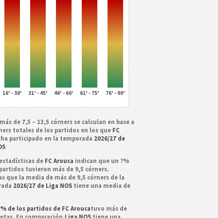
16' - 30'
31' - 45'
46' - 60'
61' - 75'
76' - 90'
más de 7,5 – 13,5 córners se calculan en base a
ners totales de los partidos en los que
FC
ha participado en la temporada
2026/27 de
OS
estadísticas de
FC Arouca
indican que un ?%
partidos tuvieron más de 9,5 córners.
as que la media de más de 9,5 córners de la
rada
2026/27 de Liga NOS
tiene una media de
% de los partidos de FC Arouca
tuvo más de
jetas. En comparación,
Liga NOS
tiene una