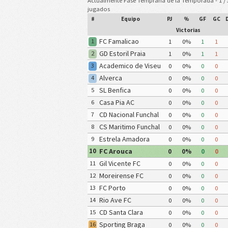
Actualmente Fase Temprana de la Temporada - 1 / 
jugados
#
Equipo
PJ
%
GF
GC
Victorias
FC Famalicao
1
1
0%
1
1
GD Estoril Praia
2
1
0%
1
1
Academico de Viseu
3
0
0%
0
0
FC
Alverca
4
0
0%
0
0
SL Benfica
5
0
0%
0
0
Casa Pia AC
6
0
0%
0
0
CD Nacional Funchal
7
0
0%
0
0
CS Maritimo Funchal
8
0
0%
0
0
Estrela Amadora
9
0
0%
0
0
FC Arouca
10
0
0%
0
0
Gil Vicente FC
11
0
0%
0
0
Moreirense FC
12
0
0%
0
0
FC Porto
13
0
0%
0
0
Rio Ave FC
14
0
0%
0
0
CD Santa Clara
15
0
0%
0
0
Sporting Braga
16
0
0%
0
0