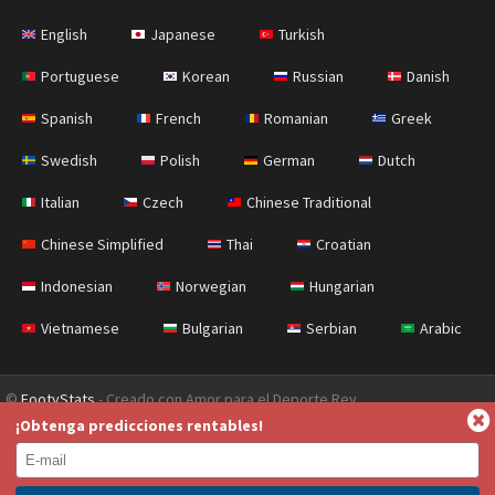
English
Japanese
Turkish
Portuguese
Korean
Russian
Danish
Spanish
French
Romanian
Greek
Swedish
Polish
German
Dutch
Italian
Czech
Chinese Traditional
Chinese Simplified
Thai
Croatian
Indonesian
Norwegian
Hungarian
Vietnamese
Bulgarian
Serbian
Arabic
©
FootyStats
- Creado con Amor para el Deporte Rey
¡Obtenga predicciones rentables!
Contáctanos
Sobre nosotros
Ayuda
Política de Privacidad
Terms & Conditions (English)
News (English)