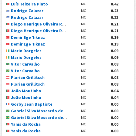
Luís Teixeira Pinto
0.42
MC
Rodrigo Zalazar
0.23
MC
Rodrigo Zalazar
0.23
MC
Diego Henrique Oliveira Rodrigues
0.21
MC
Diego Henrique Oliveira Rodrigues
0.21
MC
Demir Ege Tıknaz
0.19
MC
Demir Ege Tıknaz
0.19
MC
Mario Dorgeles
0.09
MC
Mario Dorgeles
0.09
MC
Vitor Carvalho
0.08
MC
Vitor Carvalho
0.08
MC
Florian Grillitsch
0.08
MC
Florian Grillitsch
0.08
MC
João Moutinho
0.04
MC
João Moutinho
0.04
MC
Gorby Jean Baptiste
0.00
MC
Gabriel Silva Moscardo de Salles
0.00
MC
Gabriel Silva Moscardo de Salles
0.00
MC
Yanis da Rocha
0.00
MC
Yanis da Rocha
0.00
MC