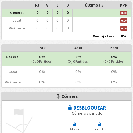
PJ
V
E
D
Últimos 5
PPP
0
0
0
0
General
0.00
0
0
0
0
Local
0.00
0
0
0
0
Visitante
0.00
0%
Ventaja Local
Pa0
AEM
PSM
0%
0%
0%
General
(0 / 0 Partidos)
(0 / 0 Partidos)
(0 / 0 Partidos)
0%
0%
0%
Local
0%
0%
0%
Visitante
Córners
DESBLOQUEAR
Córners / partido
A Favor
En contra