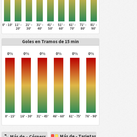
0' - 10'
11' -
21' -
31' -
41' -
51' -
61' -
71' -
81' -
20'
30'
40'
50'
60'
70'
80'
90'
Goles en Tramos de 15 min
0%
0%
0%
0%
0%
0%
0' - 15'
16' - 30'
31' - 45'
46' - 60'
61' - 75'
76' - 90'
Más de - Tarjetas
Más de – Córners