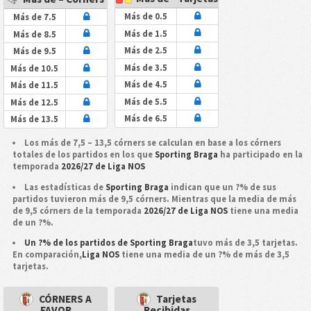
Más de 0.5
Más de 7.5
Más de 1.5
Más de 8.5
Más de 2.5
Más de 9.5
Más de 3.5
Más de 10.5
Más de 4.5
Más de 11.5
Más de 5.5
Más de 12.5
Más de 6.5
Más de 13.5
Los más de 7,5 – 13,5 córners se calculan en base a los córners
totales de los partidos en los que
Sporting Braga
ha participado en la
temporada
2026/27 de Liga NOS
Las estadísticas de
Sporting Braga
indican que un ?% de sus
partidos tuvieron más de 9,5 córners. Mientras que la media de más
de 9,5 córners de la temporada
2026/27 de Liga NOS
tiene una media
de un ?%.
Un ?% de los partidos de Sporting Braga
tuvo más de 3,5 tarjetas.
En comparación,
Liga NOS
tiene una media de un ?% de más de 3,5
tarjetas.
CÓRNERS A
Tarjetas
FAVOR
Recibidas