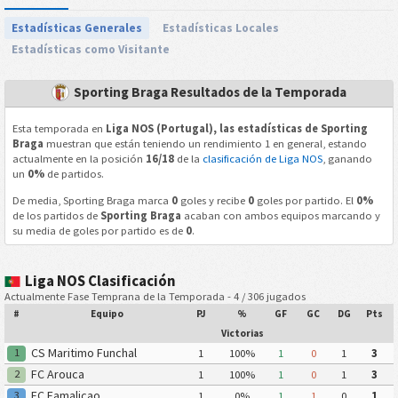
Estadísticas Generales
Estadísticas Locales
Estadísticas como Visitante
Sporting Braga Resultados de la Temporada
Esta temporada en
Liga NOS (Portugal), las estadísticas de Sporting
Braga
muestran que están teniendo un rendimiento 1 en general, estando
actualmente en la posición
16/18
de la
clasificación de Liga NOS
, ganando
un
0%
de partidos.
De media, Sporting Braga marca
0
goles y recibe
0
goles por partido. El
0%
de los partidos de
Sporting Braga
acaban con ambos equipos marcando y
su media de goles por partido es de
0
.
Liga NOS Clasificación
Actualmente Fase Temprana de la Temporada - 4 / 306 jugados
#
Equipo
PJ
%
GF
GC
DG
Pts
Victorias
CS Maritimo Funchal
1
1
100%
1
0
1
3
FC Arouca
2
1
100%
1
0
1
3
FC Famalicao
3
1
0%
1
1
0
1