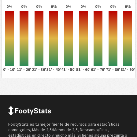
0%
0%
0%
0%
0%
0%
0%
0%
0%
0' - 10'
11' - 20'
21' - 30'
31' - 40'
41' - 50'
51' - 60'
61' - 70'
71' - 80'
81' - 90'
FootyStats es tu mejor fuente de recursos para estadísticas
como goles, Más de 2,5/Menos de 2,5, Descanso/Final,
estadísticas en directo y mucho más. Si tienes alguna pregunta o