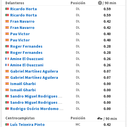
Delanteros
Posición
/ 90 min
Ricardo Horta
0.59
DL
Ricardo Horta
0.59
DL
Fran Navarro
0.42
DL
Fran Navarro
0.42
DL
Pau Victor
0.40
DL
Pau Victor
0.40
DL
Roger Fernandes
0.28
DL
Roger Fernandes
0.28
DL
Amine El Ouazzani
0.26
DL
Amine El Ouazzani
0.26
DL
Gabriel Martínez Aguilera
0.07
DL
Gabriel Martínez Aguilera
0.07
DL
Ismaël Gharbi
0.00
DL
Ismaël Gharbi
0.00
DL
Sandro Miguel Rodrigues Vidigal
0.00
DL
Sandro Miguel Rodrigues Vidigal
0.00
DL
Rodrigo Osório Mordomo Silva
0.00
DL
Centrocampistas
Posición
/ 90 min
Luís Teixeira Pinto
0.42
MC