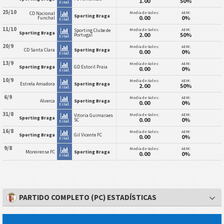
1.00
50%
Estad.
25/10
Media de Goles:
AEM:
CD Nacional
Sporting Braga
0.00
0%
Funchal
Estad.
11/10
Media de Goles:
AEM:
Sporting Clube de
Sporting Braga
2.00
50%
Portugal
Estad.
20/9
Media de Goles:
AEM:
CD Santa Clara
Sporting Braga
0.00
0%
Estad.
13/9
Media de Goles:
AEM:
Sporting Braga
GD Estoril Praia
0.00
0%
Estad.
10/9
Media de Goles:
AEM:
Estrela Amadora
Sporting Braga
2.00
50%
Estad.
6/9
Media de Goles:
AEM:
Alverca
Sporting Braga
0.00
0%
Estad.
31/8
Media de Goles:
AEM:
Vitoria Guimaraes
Sporting Braga
0.00
0%
SC
Estad.
16/8
Media de Goles:
AEM:
Sporting Braga
Gil Vicente FC
0.00
0%
Estad.
9/8
Media de Goles:
AEM:
Moreirense FC
Sporting Braga
0.00
0%
Estad.
PARTIDO COMPLETO (PC) ESTADÍSTICAS