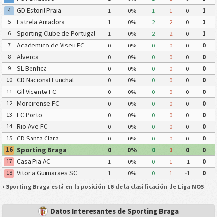
GD Estoril Praia
4
1
0%
1
1
0
1
Estrela Amadora
5
1
0%
2
2
0
1
Sporting Clube de Portugal
6
1
0%
2
2
0
1
Academico de Viseu FC
7
0
0%
0
0
0
0
Alverca
8
0
0%
0
0
0
0
SL Benfica
9
0
0%
0
0
0
0
CD Nacional Funchal
10
0
0%
0
0
0
0
Gil Vicente FC
11
0
0%
0
0
0
0
Moreirense FC
12
0
0%
0
0
0
0
FC Porto
13
0
0%
0
0
0
0
Rio Ave FC
14
0
0%
0
0
0
0
CD Santa Clara
15
0
0%
0
0
0
0
Sporting Braga
16
0
0%
0
0
0
0
Casa Pia AC
17
1
0%
0
1
-1
0
Vitoria Guimaraes SC
18
1
0%
0
1
-1
0
•
Sporting Braga está en la posición 16 de la clasificación de Liga NOS
Datos Interesantes de Sporting Braga