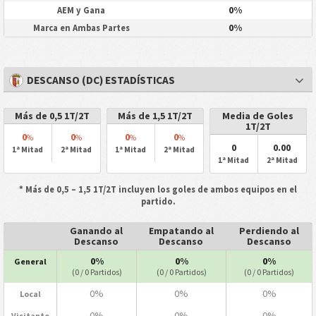
0%
AEM y Gana
0%
Marca en Ambas Partes
DESCANSO (DC) ESTADÍSTICAS
Más de 0,5 1T/2T
Más de 1,5 1T/2T
Media de Goles
1T/2T
0
0
0
0
%
%
%
%
0
0.00
1ª Mitad
2ª Mitad
1ª Mitad
2ª Mitad
1ª Mitad
2ª Mitad
* Más de 0,5 – 1,5 1T/2T incluyen los goles de ambos equipos en el
partido.
Ganando al
Empatando al
Perdiendo al
Descanso
Descanso
Descanso
0%
0%
0%
General
(0 / 0 Partidos)
(0 / 0 Partidos)
(0 / 0 Partidos)
0%
0%
0%
Local
0%
0%
0%
Visitante