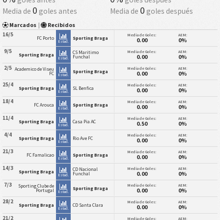
0
0
Media de
goles antes
Media de
goles después
Marcados
|
Recibidos
16/5
Media de Goles:
AEM:
FC Porto
Sporting Braga
0.00
0%
Estad.
9/5
Media de Goles:
AEM:
CS Maritimo
Sporting Braga
0.00
0%
Funchal
Estad.
2/5
Media de Goles:
AEM:
Academico de Viseu
Sporting Braga
0.00
0%
FC
Estad.
25/4
Media de Goles:
AEM:
Sporting Braga
SL Benfica
0.00
0%
Estad.
18/4
Media de Goles:
AEM:
FC Arouca
Sporting Braga
0.00
0%
Estad.
11/4
Media de Goles:
AEM:
Sporting Braga
Casa Pia AC
0.50
0%
Estad.
4/4
Media de Goles:
AEM:
Sporting Braga
Rio Ave FC
0.00
0%
Estad.
21/3
Media de Goles:
AEM:
FC Famalicao
Sporting Braga
0.00
0%
Estad.
14/3
Media de Goles:
AEM:
CD Nacional
Sporting Braga
0.00
0%
Funchal
Estad.
7/3
Media de Goles:
AEM:
Sporting Clube de
Sporting Braga
0.00
0%
Portugal
Estad.
28/2
Media de Goles:
AEM:
Sporting Braga
CD Santa Clara
0.00
0%
Estad.
21/2
Media de Goles:
AEM: