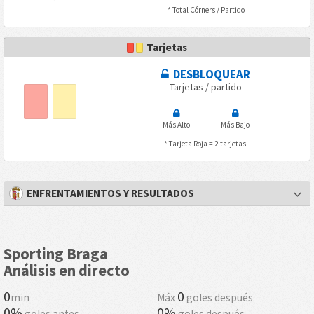
* Total Córners / Partido
Tarjetas
DESBLOQUEAR
Tarjetas / partido
Más Alto
Más Bajo
* Tarjeta Roja = 2 tarjetas.
ENFRENTAMIENTOS Y RESULTADOS
Sporting Braga
Análisis en directo
0
0
min
Máx
goles después
0%
0%
goles antes
goles después