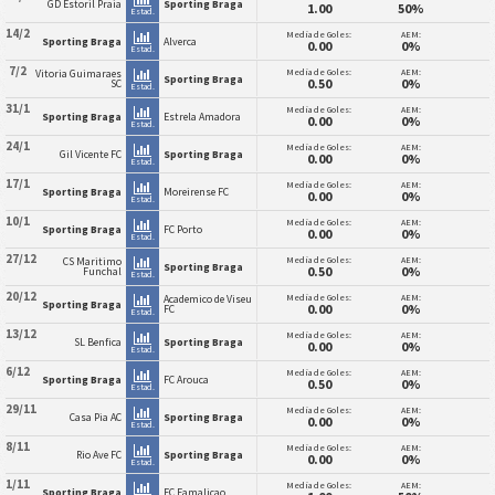
GD Estoril Praia
Sporting Braga
1.00
50%
Estad.
14/2
Media de Goles:
AEM:
Sporting Braga
Alverca
0.00
0%
Estad.
7/2
Media de Goles:
AEM:
Vitoria Guimaraes
Sporting Braga
0.50
0%
SC
Estad.
31/1
Media de Goles:
AEM:
Sporting Braga
Estrela Amadora
0.00
0%
Estad.
24/1
Media de Goles:
AEM:
Gil Vicente FC
Sporting Braga
0.00
0%
Estad.
17/1
Media de Goles:
AEM:
Sporting Braga
Moreirense FC
0.00
0%
Estad.
10/1
Media de Goles:
AEM:
Sporting Braga
FC Porto
0.00
0%
Estad.
27/12
Media de Goles:
AEM:
CS Maritimo
Sporting Braga
0.50
0%
Funchal
Estad.
20/12
Media de Goles:
AEM:
Academico de Viseu
Sporting Braga
0.00
0%
FC
Estad.
13/12
Media de Goles:
AEM:
SL Benfica
Sporting Braga
0.00
0%
Estad.
6/12
Media de Goles:
AEM:
Sporting Braga
FC Arouca
0.50
0%
Estad.
29/11
Media de Goles:
AEM:
Casa Pia AC
Sporting Braga
0.00
0%
Estad.
8/11
Media de Goles:
AEM:
Rio Ave FC
Sporting Braga
0.00
0%
Estad.
1/11
Media de Goles:
AEM:
Sporting Braga
FC Famalicao