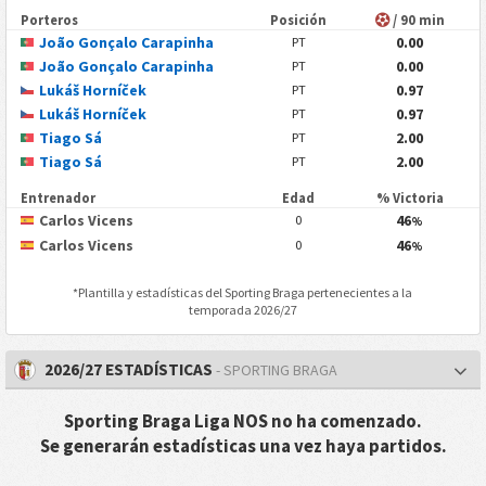
Porteros
Posición
/ 90 min
João Gonçalo Carapinha
0.00
PT
João Gonçalo Carapinha
0.00
PT
Lukáš Horníček
0.97
PT
Lukáš Horníček
0.97
PT
Tiago Sá
2.00
PT
Tiago Sá
2.00
PT
Entrenador
Edad
% Victoria
Carlos Vicens
46
0
%
Carlos Vicens
46
0
%
*Plantilla y estadísticas del
Sporting Braga
pertenecientes a la
temporada 2026/27
2026/27 ESTADÍSTICAS
- SPORTING BRAGA
Sporting Braga Liga NOS no ha comenzado.
Se generarán estadísticas una vez haya partidos.