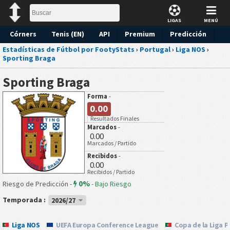
LIGAS
MENÚ
Córners
Tenis (EN)
API
Premium
Predicción
Estadísticas de Fútbol por FootyStats
›
Portugal
›
Liga NOS
›
Sporting Braga
Sporting Braga
Forma
-
0.00
Resultados Finales
Marcados
-
0.00
Marcados / Partido
Recibidos
-
0.00
Recibidos / Partido
0%
Riesgo de Predicción -
-
Bajo Riesgo
Temporada :
2026/27
Liga NOS
UEFA Europa Conference League
Copa de la Liga 