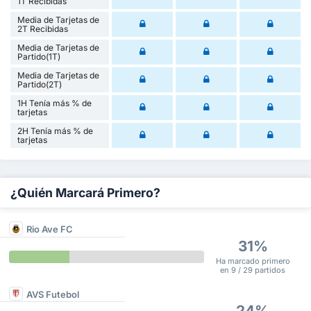
1T Recibidas
Media de Tarjetas de
2T Recibidas
Media de Tarjetas de
Partido(1T)
Media de Tarjetas de
Partido(2T)
1H Tenía más % de
tarjetas
2H Tenía más % de
tarjetas
¿Quién Marcará Primero?
Rio Ave FC
31%
Ha marcado primero
en 9 / 29 partidos
AVS Futebol
24%