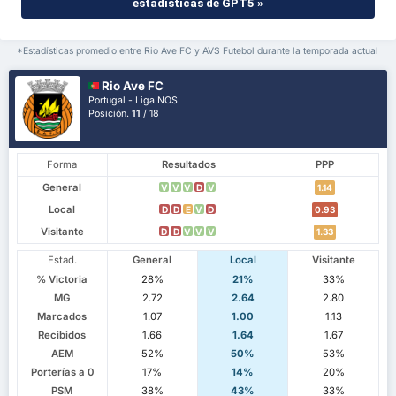
estadísticas de GPT5 »
*Estadísticas promedio entre Rio Ave FC y AVS Futebol durante la temporada actual
Rio Ave FC
Portugal - Liga NOS
Posición.
11
/ 18
Forma
Resultados
PPP
General
V
V
V
D
V
1.14
Local
D
D
E
V
D
0.93
Visitante
D
D
V
V
V
1.33
Estad.
General
Local
Visitante
% Victoria
28%
21%
33%
MG
2.72
2.64
2.80
Marcados
1.07
1.00
1.13
Recibidos
1.66
1.64
1.67
AEM
52%
50%
53%
Porterías a 0
17%
14%
20%
PSM
38%
43%
33%