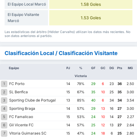
El Equipo Local Marcó
1.58 Goles
El Equipo Visitante
1.53 Goles
Marcó
Las estadísticas del árbitro (Hélder Carvalho) utilizan los datos más recientes. No
son datos anteriores al partido.
Clasificación Local / Clasificación Visitante
Equipo
PJ
%
GF
GC
DG
Pts
MG
Victoria
FC Porto
1
14
79%
29
6
23
36
2.50
SL Benfica
2
15
67%
35
10
25
35
3.00
Sporting Clube de Portugal
3
13
85%
40
6
34
34
3.54
Sporting Braga
4
14
57%
29
13
16
27
3.00
FC Famalicao
5
15
53%
24
10
14
27
2.27
Gil Vicente FC
6
14
57%
25
12
13
27
2.64
Vitoria Guimaraes SC
7
15
47%
24
18
6
25
2.80