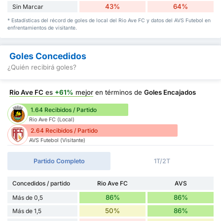
43%
64%
Sin Marcar
* Estadísticas del récord de goles de local del Rio Ave FC y datos del AVS Futebol en
enfrentamientos de visitante.
Goles Concedidos
¿Quién recibirá goles?
Rio Ave FC
es
+61%
mejor
en términos de
Goles Encajados
1.64 Recibidos / Partido
Rio Ave FC (Local)
2.64 Recibidos / Partido
AVS Futebol (Visitante)
Partido Completo
1T/2T
Concedidos / partido
Rio Ave FC
AVS
86%
86%
Más de 0,5
50%
86%
Más de 1,5