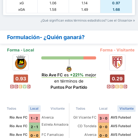
xG
1.06
1.14
0.97
xGA
1.58
1.49
1.68
¿Qué significan estos términos estadísticos? Lee el Glosario
Formulación- ¿Quién ganará?
Forma - Local
Forma - Visitante
Rio Ave FC
es
+221%
mejor
0.93
0.29
en términos de
D
D
E
V
D
D
D
E
E
D
Puntos Por Partido
Todos
Local
Visitante
Todos
Local
Visitante
Rio Ave FC
Alverca
Gil Vicente FC
AVS Futebol
1 - 2
3 - 0
Estrela Amadora
Rio Ave FC
CD Tondela
AVS Futebol
2 - 1
0 - 0
Rio Ave FC
FC Famalicao
Alverca
AVS Futebol
0 - 0
0 - 0