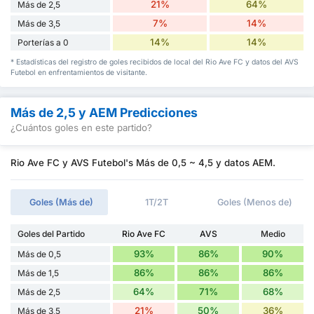
21%
64%
Más de 2,5
7%
14%
Más de 3,5
14%
14%
Porterías a 0
* Estadísticas del registro de goles recibidos de local del Rio Ave FC y datos del AVS
Futebol en enfrentamientos de visitante.
Más de 2,5 y AEM Predicciones
¿Cuántos goles en este partido?
Rio Ave FC y AVS Futebol's Más de 0,5 ~ 4,5 y datos AEM.
Goles (Más de)
1T/2T
Goles (Menos de)
Goles del Partido
Rio Ave FC
AVS
Medio
93%
86%
90%
Más de 0,5
86%
86%
86%
Más de 1,5
64%
71%
68%
Más de 2,5
21%
50%
36%
Más de 3,5