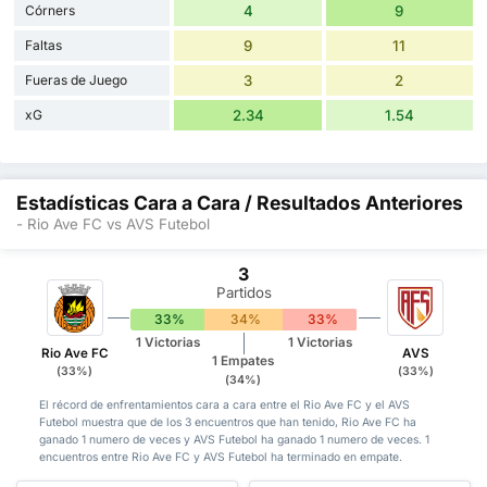
Córners
4
9
Faltas
9
11
Fueras de Juego
3
2
xG
2.34
1.54
Estadísticas Cara a Cara / Resultados Anteriores
- Rio Ave FC vs AVS Futebol
3
Partidos
33%
34%
33%
1 Victorias
1 Victorias
Rio Ave FC
AVS
1 Empates
(33%)
(33%)
(34%)
El récord de enfrentamientos cara a cara entre el Rio Ave FC y el AVS
Futebol muestra que de los 3 encuentros que han tenido, Rio Ave FC ha
ganado 1 numero de veces y AVS Futebol ha ganado 1 numero de veces. 1
encuentros entre Rio Ave FC y AVS Futebol ha terminado en empate.