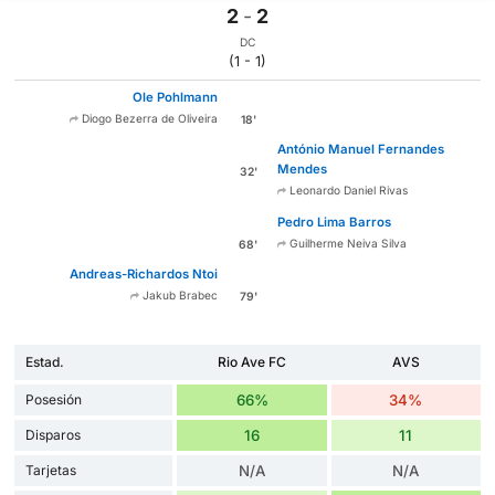
2
-
2
DC
(1 - 1)
Ole Pohlmann
Diogo Bezerra de Oliveira
18'
António Manuel Fernandes
Mendes
32'
Leonardo Daniel Rivas
Pedro Lima Barros
Guilherme Neiva Silva
68'
Andreas-Richardos Ntoi
Jakub Brabec
79'
Estad.
Rio Ave FC
AVS
Posesión
66%
34%
Disparos
16
11
Tarjetas
N/A
N/A