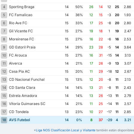
Sporting Braga
4
14
50%
26
14
12
25
2.86
FC Famalicao
5
14
36%
12
15
-3
20
1.93
Rio Ave FC
6
15
33%
17
25
-8
20
2.80
Gil Vicente FC
7
15
27%
19
18
1
19
2.47
Moreirense FC
8
15
27%
16
22
-6
16
2.53
GD Estoril Praia
9
14
29%
23
28
-5
14
3.64
FC Arouca
10
15
27%
16
31
-15
14
3.13
Alverca
11
14
21%
17
26
-9
13
3.07
Casa Pia AC
12
15
20%
11
29
-18
12
2.67
CD Nacional Funchal
13
15
13%
12
20
-8
11
2.13
CD Santa Clara
14
14
14%
13
21
-8
11
2.43
Estrela Amadora
15
14
14%
13
26
-13
11
2.79
Vitoria Guimaraes SC
16
14
21%
11
25
-14
11
2.57
CD Tondela
17
13
23%
10
27
-17
11
2.85
AVS Futebol
18
14
0%
8
37
-29
4
3.21
*
Liga NOS Clasificación Local y Visitante
también están disponibles