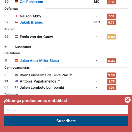
Ole Pohlmann
80
MC
6.18
Defensas
Nelson Abby
6
-
5.18
Jakub Brabec
32
DFC
5.76
Portero
Ennio van der Gouw
99
-
6.83
#
Sustitutos
Delanteros
Jalen Aleix Miller Blesa
11
-
6.33
Centrocampistas
↑
Ryan Guilherme da Silva Pae
8
-
5.88
↑
Antonis Papakanellos
19
-
3.75
Julien Lomboto Lompombi
63
-
1.29
Defensas
¡Obtenga predicciones rentables!
↑
João Tomé Esteves Baptista
-1
-
3.68
↑
Francisco Petrasso
23
-
4.73
↑
Georgios Liavas
-1
LD
4.50
Omar Richards
77
-
5.09
ÚNETE A PREMIUM. GANA AHORA.
Portero