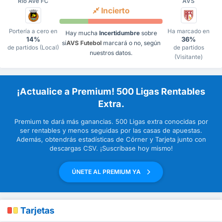
Rio Ave FC
AVS
Incierto
Portería a cero en
Ha marcado en
Hay mucha
Incertidumbre
sobre
14%
36%
si
AVS Futebol
marcará o no, según
de partidos (Local)
de partidos
nuestros datos.
(Visitante)
¡Actualice a Premium! 500 Ligas Rentables
Extra.
Premium te dará más ganancias. 500 Ligas extra conocidas por
ser rentables y menos seguidas por las casas de apuestas.
Además, obtendrás estadísticas de Córner y Tarjeta junto con
descargas CSV. ¡Suscríbase hoy mismo!
ÚNETE AL PREMIUM YA
Tarjetas