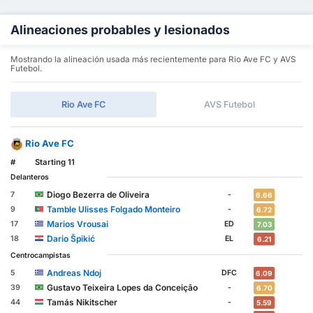
Alineaciones probables y lesionados
Mostrando la alineación usada más recientemente para Rio Ave FC y AVS
Futebol.
Rio Ave FC
AVS Futebol
Rio Ave FC
#
Starting 11
Delanteros
Diogo Bezerra de Oliveira
7
-
6.66
Tamble Ulisses Folgado Monteiro
9
-
6.72
Marios Vrousai
17
ED
7.03
Dario Špikić
18
EL
6.21
Centrocampistas
Andreas Ndoj
5
DFC
6.09
Gustavo Teixeira Lopes da Conceição
39
-
6.70
Tamás Nikitscher
44
-
5.59