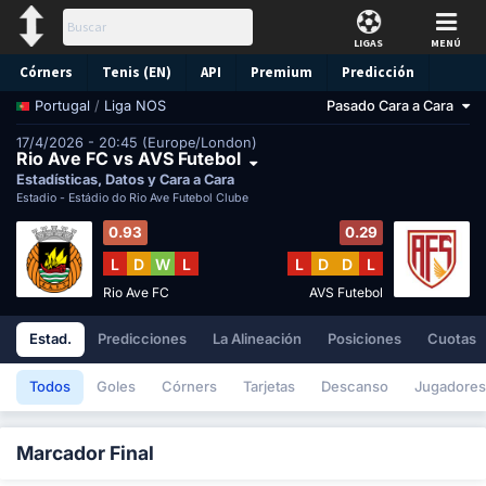
LIGAS
MENÚ
Córners
Tenis (EN)
API
Premium
Predicción
/
Liga NOS
Pasado Cara a Cara
Portugal
17/4/2026 - 20:45 (Europe/London)
Rio Ave FC vs AVS Futebol
Estadísticas, Datos y Cara a Cara
Estadio -
Estádio do Rio Ave Futebol Clube
0.93
0.29
L
D
W
L
L
D
D
L
Rio Ave FC
AVS Futebol
Estad.
Predicciones
La Alineación
Posiciones
Cuotas
Todos
Goles
Córners
Tarjetas
Descanso
Jugadores
Marcador Final