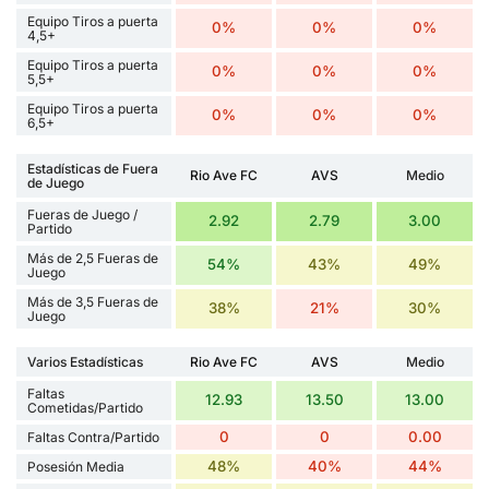
Equipo Tiros a puerta
0%
0%
0%
4,5+
Equipo Tiros a puerta
0%
0%
0%
5,5+
Equipo Tiros a puerta
0%
0%
0%
6,5+
Estadísticas de Fuera
Rio Ave FC
AVS
Medio
de Juego
Fueras de Juego /
2.92
2.79
3.00
Partido
Más de 2,5 Fueras de
54%
43%
49%
Juego
Más de 3,5 Fueras de
38%
21%
30%
Juego
Varios Estadísticas
Rio Ave FC
AVS
Medio
Faltas
12.93
13.50
13.00
Cometidas/Partido
0
0
0.00
Faltas Contra/Partido
48%
40%
44%
Posesión Media