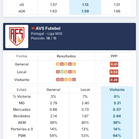
xG
1.07
1.13
1.01
xGA
1.63
1.59
1.66
AVS Futebol
Portugal - Liga NOS
Posición.
18
/ 18
Forma
Resultados
PPP
General
E
D
E
D
E
0.41
Local
D
V
E
D
E
0.53
Visitante
D
D
E
E
D
0.29
Estad.
General
Local
Visitante
% Victoria
3%
7%
0%
MG
2.79
2.40
3.21
Marcados
0.66
0.73
0.57
Recibidos
2.14
1.67
2.64
AEM
38%
40%
36%
Porterías a 0
14%
13%
14%
PSM
59%
53%
64%