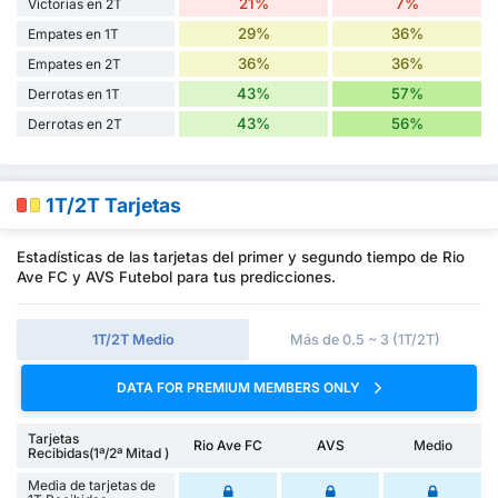
21%
7%
Victorias en 2T
29%
36%
Empates en 1T
36%
36%
Empates en 2T
43%
57%
Derrotas en 1T
43%
56%
Derrotas en 2T
1T/2T Tarjetas
Estadísticas de las tarjetas del primer y segundo tiempo de Rio
Ave FC y AVS Futebol para tus predicciones.
1T/2T Medio
Más de 0.5 ~ 3 (1T/2T)
DATA FOR PREMIUM MEMBERS ONLY
Tarjetas
Rio Ave FC
AVS
Medio
Recibidas(1ª/2ª Mitad )
Media de tarjetas de