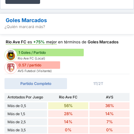
Goles Marcados
¿Quién marcará más?
Rio Ave FC
es
+75%
mejor
en términos de
Goles Marcados
1 Goles / Partido
Rio Ave FC (Local)
0.57 / partido
AVS Futebol (Visitante)
Partido Completo
1T/2T
Antotados Por Juego
Rio Ave FC
AVS
56%
36%
Más de 0,5
28%
14%
Más de 1,5
14%
7%
Más de 2,5
0%
0%
Más de 3,5