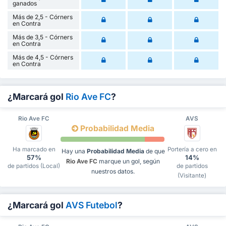
ganados
Más de 2,5 - Córners
en Contra
Más de 3,5 - Córners
en Contra
Más de 4,5 - Córners
en Contra
¿Marcará gol
Rio Ave FC
?
Rio Ave FC
AVS
Probabilidad Media
Ha marcado en
Portería a cero en
Hay una
Probabilidad Media
de que
57%
14%
Rio Ave FC
marque un gol, según
de partidos (Local)
de partidos
nuestros datos.
(Visitante)
¿Marcará gol
AVS Futebol
?