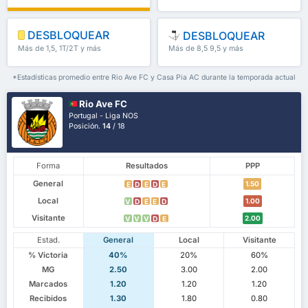
DESBLOQUEAR
DESBLOQUEAR
Más de 1,5, 1T/2T y más
Más de 8,5 9,5 y más
*Estadísticas promedio entre Rio Ave FC y Casa Pia AC durante la temporada actual
Rio Ave FC
Portugal - Liga NOS
Posición.
14
/ 18
Forma
Resultados
PPP
General
1.50
E
D
E
D
E
Local
1.00
V
D
E
E
D
Visitante
2.00
V
V
V
D
E
Estad.
General
Local
Visitante
% Victoria
40%
20%
60%
MG
2.50
3.00
2.00
Marcados
1.20
1.20
1.20
Recibidos
1.30
1.80
0.80