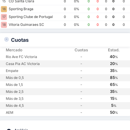
CD Santa Clara
15
0
0%
0
0
0
0
0
Sporting Braga
16
0
0%
0
0
0
0
0
Sporting Clube de Portugal
17
0
0%
0
0
0
0
0
Vitoria Guimaraes SC
18
0
0%
0
0
0
0
0
Cuotas
Mercado
Cuotas
Estad.
-
40
Rio Ave FC Victoria
%
-
20
Casa Pia AC Victoria
%
-
35
Empate
%
-
85
Más de 0,5
%
-
65
Más de 1,5
%
-
35
Más de 2,5
%
-
15
Más de 3,5
%
-
5
Más de 4,5
%
-
50
AEM
%