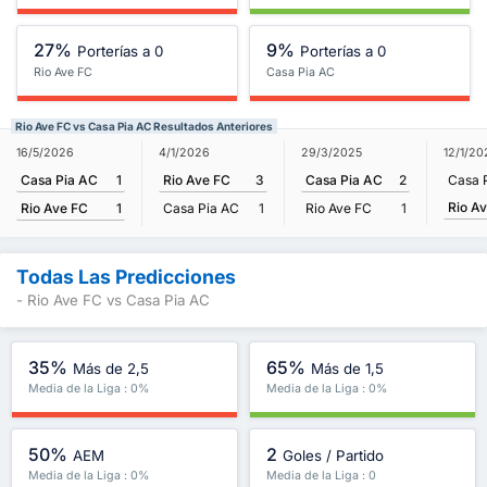
27%
9%
Porterías a 0
Porterías a 0
Rio Ave FC
Casa Pia AC
Rio Ave FC vs Casa Pia AC Resultados Anteriores
16/5/2026
4/1/2026
29/3/2025
12/1/20
Casa Pia AC
1
Rio Ave FC
3
Casa Pia AC
2
Casa 
Rio A
Rio Ave FC
1
Casa Pia AC
1
Rio Ave FC
1
Todas Las Predicciones
- Rio Ave FC vs Casa Pia AC
35%
65%
Más de 2,5
Más de 1,5
Media de la Liga : 0%
Media de la Liga : 0%
50%
2
AEM
Goles / Partido
Media de la Liga : 0%
Media de la Liga : 0