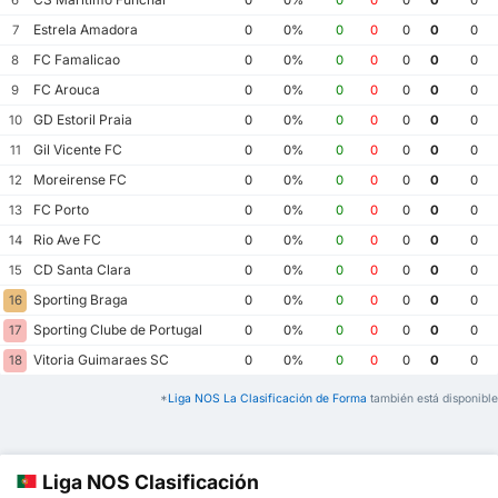
6
0
0%
0
0
0
0
0
Estrela Amadora
7
0
0%
0
0
0
0
0
FC Famalicao
8
0
0%
0
0
0
0
0
FC Arouca
9
0
0%
0
0
0
0
0
GD Estoril Praia
10
0
0%
0
0
0
0
0
Gil Vicente FC
11
0
0%
0
0
0
0
0
Moreirense FC
12
0
0%
0
0
0
0
0
FC Porto
13
0
0%
0
0
0
0
0
Rio Ave FC
14
0
0%
0
0
0
0
0
CD Santa Clara
15
0
0%
0
0
0
0
0
Sporting Braga
16
0
0%
0
0
0
0
0
Sporting Clube de Portugal
17
0
0%
0
0
0
0
0
Vitoria Guimaraes SC
18
0
0%
0
0
0
0
0
*
Liga NOS La Clasificación de Forma
también está disponible
Liga NOS Clasificación