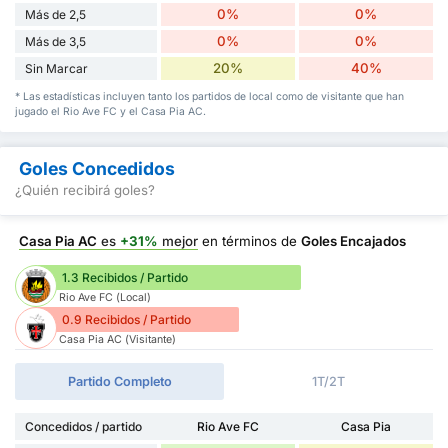
0%
0%
Más de 2,5
0%
0%
Más de 3,5
20%
40%
Sin Marcar
* Las estadísticas incluyen tanto los partidos de local como de visitante que han
jugado el Rio Ave FC y el Casa Pia AC.
Goles Concedidos
¿Quién recibirá goles?
Casa Pia AC
es
+31%
mejor
en términos de
Goles Encajados
1.3 Recibidos / Partido
Rio Ave FC (Local)
0.9 Recibidos / Partido
Casa Pia AC (Visitante)
Partido Completo
1T/2T
Concedidos / partido
Rio Ave FC
Casa Pia