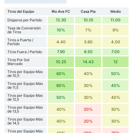
Tiros del Equipo
Rio Ave FC
Casa Pia
Medio
12.30
10.10
11.00
Disparos por Partido
Tasa de Conversión
10%
7%
9%
de Tiros
Tiros a Puerta /
4.40
3.60
4.00
Partido
7.90
6.50
7.00
Tiros Fuera / Partido
Tiros Por Gol
10.25
14.43
12
Marcado
Tiros por Equipo Más
60%
40%
50%
de 10,5
Tiros por Equipo Más
60%
30%
45%
de 11,5
Tiros por Equipo Más
50%
30%
40%
de 12,5
Tiros por Equipo Más
40%
20%
30%
de 13,5
Tiros por Equipo Más
40%
20%
30%
de 14,5
Tiros por Equipo Más
40%
10%
25%