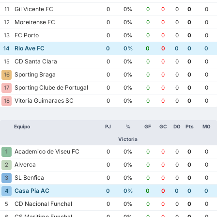
Gil Vicente FC
11
0
0%
0
0
0
0
0
Moreirense FC
12
0
0%
0
0
0
0
0
FC Porto
13
0
0%
0
0
0
0
0
Rio Ave FC
14
0
0%
0
0
0
0
0
CD Santa Clara
15
0
0%
0
0
0
0
0
Sporting Braga
16
0
0%
0
0
0
0
0
Sporting Clube de Portugal
17
0
0%
0
0
0
0
0
Vitoria Guimaraes SC
18
0
0%
0
0
0
0
0
Equipo
PJ
%
GF
GC
DG
Pts
MG
Victoria
Academico de Viseu FC
1
0
0%
0
0
0
0
0
Alverca
2
0
0%
0
0
0
0
0
SL Benfica
3
0
0%
0
0
0
0
0
Casa Pia AC
4
0
0%
0
0
0
0
0
CD Nacional Funchal
5
0
0%
0
0
0
0
0
CS Maritimo Funchal