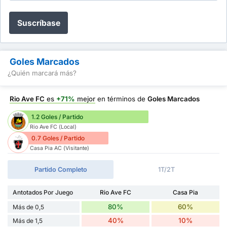
Suscríbase
Goles Marcados
¿Quién marcará más?
Rio Ave FC
es
+71%
mejor
en términos de
Goles Marcados
1.2 Goles / Partido
Rio Ave FC (Local)
0.7 Goles / Partido
Casa Pia AC (Visitante)
Partido Completo
1T/2T
Antotados Por Juego
Rio Ave FC
Casa Pia
80%
60%
Más de 0,5
40%
10%
Más de 1,5