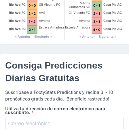
Vitoria
Rio Ave FC
Gil Vicente FC
Casa Pia AC
0 - 0
0 - 1
Guimaraes SC
Rio Ave FC
AVS
Gil Vicente FC
Casa Pia AC
2 - 2
2 - 1
Rio Ave FC
Alverca
Alverca
Casa Pia AC
1 - 2
3 - 1
Estrela Amadora
Estrela Amadora
Rio Ave FC
Casa Pia AC
2 - 1
4 - 0
Anterior
Siguiente
Anterior
Siguiente
Consiga Predicciones
Diarias Gratuitas
Suscríbase a FootyStats Predictions y reciba 3 ~ 10
pronósticos gratis cada día. ¡Beneficio rastreado!
Utiliza tu dirección de correo electrónico para
suscribirte.
*