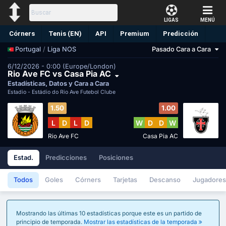
LIGAS
MENÚ
Córners
Tenis (EN)
API
Premium
Predicción
/
Liga NOS
Pasado Cara a Cara
Portugal
6/12/2026 - 0:00 (Europe/London)
Rio Ave FC vs Casa Pia AC
Estadísticas, Datos y Cara a Cara
Estadio -
Estádio do Rio Ave Futebol Clube
1.50
1.00
L
D
L
D
W
D
D
W
Rio Ave FC
Casa Pia AC
Estad.
Predicciones
Posiciones
Todos
Goles
Córners
Tarjetas
Descanso
Jugadores
Mostrando las últimas 10 estadísticas porque este es un partido de
principio de temporada.
Mostrar las estadísticas de la temporada