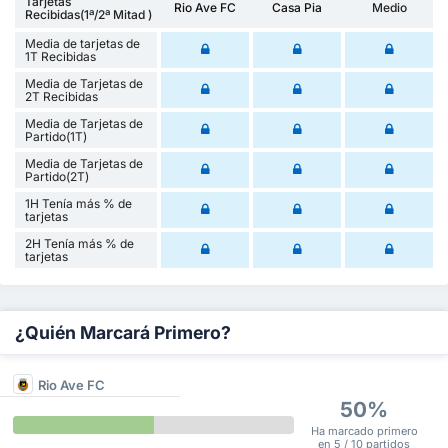
Tarjetas
Rio Ave FC
Casa Pia
Medio
Recibidas(1ª/2ª Mitad )
Media de tarjetas de
1T Recibidas
Media de Tarjetas de
2T Recibidas
Media de Tarjetas de
Partido(1T)
Media de Tarjetas de
Partido(2T)
1H Tenía más % de
tarjetas
2H Tenía más % de
tarjetas
¿Quién Marcará Primero?
Rio Ave FC
50%
Ha marcado primero
en 5 / 10 partidos