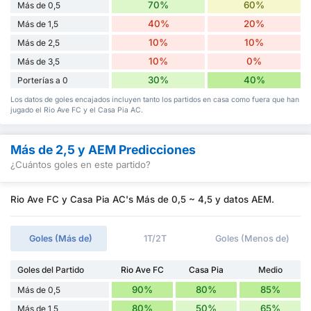
70%
60%
Más de 0,5
40%
20%
Más de 1,5
10%
10%
Más de 2,5
10%
0%
Más de 3,5
30%
40%
Porterías a 0
Los datos de goles encajados incluyen tanto los partidos en casa como fuera que han
jugado el Rio Ave FC y el Casa Pia AC.
Más de 2,5 y AEM Predicciones
¿Cuántos goles en este partido?
Rio Ave FC y Casa Pia AC's Más de 0,5 ~ 4,5 y datos AEM.
Goles (Más de)
1T/2T
Goles (Menos de)
Goles del Partido
Rio Ave FC
Casa Pia
Medio
90%
80%
85%
Más de 0,5
80%
50%
65%
Más de 1,5