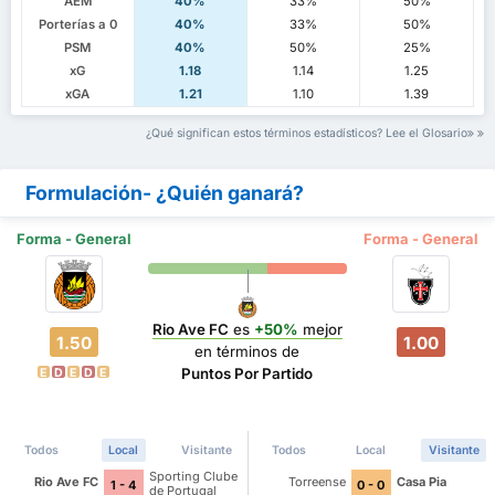
AEM
40%
33%
50%
Porterías a 0
40%
33%
50%
PSM
40%
50%
25%
xG
1.18
1.14
1.25
xGA
1.21
1.10
1.39
¿Qué significan estos términos estadísticos? Lee el Glosario
Formulación- ¿Quién ganará?
Forma - General
Forma - General
Rio Ave FC
es
+50%
mejor
1.50
1.00
en términos de
Puntos Por Partido
E
D
E
D
E
Todos
Local
Visitante
Todos
Local
Visitante
Sporting Clube
Rio Ave FC
Torreense
Casa Pia
1 - 4
0 - 0
de Portugal