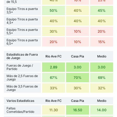
de 15,5
Equipo Tiros a puerta
50%
40%
45%
3,5+
Equipo Tiros a puerta
40%
40%
40%
4,5+
Equipo Tiros a puerta
30%
10%
20%
5,5+
Equipo Tiros a puerta
20%
10%
15%
6,5+
Estadísticas de Fuera
Rio Ave FC
Casa Pia
Medio
de Juego
Fueras de Juego /
2.89
3.00
3.00
Partido
Más de 2,5 Fueras de
67%
70%
69%
Juego
Más de 3,5 Fueras de
33%
30%
32%
Juego
Varios Estadísticas
Rio Ave FC
Casa Pia
Medio
Faltas
11.30
16.50
14.00
Cometidas/Partido