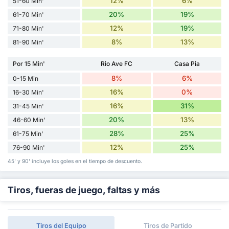
12%
6%
51-60 Min'
20%
19%
61-70 Min'
12%
19%
71-80 Min'
8%
13%
81-90 Min'
Por 15 Min'
Rio Ave FC
Casa Pia
8%
6%
0-15 Min
16%
0%
16-30 Min'
16%
31%
31-45 Min'
20%
13%
46-60 Min'
28%
25%
61-75 Min'
12%
25%
76-90 Min'
45' y 90' incluye los goles en el tiempo de descuento.
Tiros, fueras de juego, faltas y más
Tiros del Equipo
Tiros de Partido