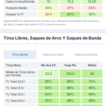
12
12.2
12.00
Faltas Contra/Partido
49%
37%
43%
Posesión Media
30%
40%
35%
Empate % FT
Algunos datos se aproximan por exceso o por defecto al porcentaje más cercano y,
por tanto, pueden equivaler al 101% cuando se suman.
Tiros Libres, Saques de Arco Y Saques de Banda
Tiros libres
Saque de meta
Saque de banda
Tiros libres
Rio Ave FC
Casa Pia
Medio
Media de Tiros Libres
23.2
29.13
26
por Partido
60%
88%
74%
TL Total 20,5+
50%
88%
69%
TL Total 21,5+
50%
88%
69%
TL Total 22,5+
50%
88%
69%
TL Total 23,5+