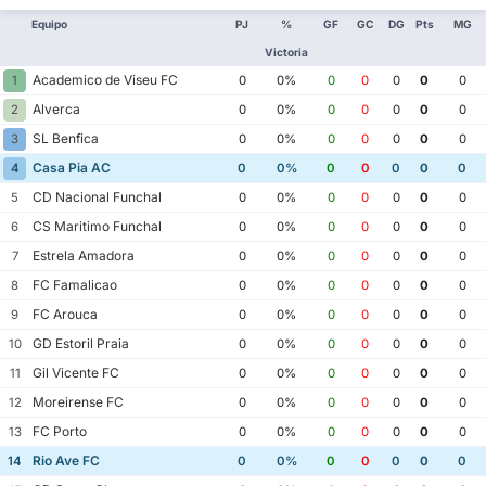
Equipo
PJ
%
GF
GC
DG
Pts
MG
Victoria
Academico de Viseu FC
1
0
0%
0
0
0
0
0
Alverca
2
0
0%
0
0
0
0
0
SL Benfica
3
0
0%
0
0
0
0
0
Casa Pia AC
4
0
0%
0
0
0
0
0
CD Nacional Funchal
5
0
0%
0
0
0
0
0
CS Maritimo Funchal
6
0
0%
0
0
0
0
0
Estrela Amadora
7
0
0%
0
0
0
0
0
FC Famalicao
8
0
0%
0
0
0
0
0
FC Arouca
9
0
0%
0
0
0
0
0
GD Estoril Praia
10
0
0%
0
0
0
0
0
Gil Vicente FC
11
0
0%
0
0
0
0
0
Moreirense FC
12
0
0%
0
0
0
0
0
FC Porto
13
0
0%
0
0
0
0
0
Rio Ave FC
14
0
0%
0
0
0
0
0