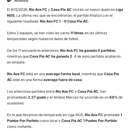
Análisis
El 6/12/2026,
Rio Ave FC
y
Casa Pia AC
vivirán un nuevo duelo en
Liga
NOS
. La última vez que se encontraron, el partido finalizó con el
siguiente resultado:
Rio Ave FC 1 - 0 Casa Pia AC.
Estos 2 equipos, se han visto las caras
11 times
en las últimas
temporadas según nuestros datos de futbol.
De los 11 encuentros anteriores,
Rio Ave FC ha ganado 5 partidos
,
mientras que
Casa Pia AC ha ganado 2
. 4 de esos partidos acabaron
en empate.
Rio Ave FC
está en una
average forma local
, mientras que
Casa Pia
AC
está en una forma
average fuera de casa
.
Los anteriores partidos entre
Rio Ave FC
y
Casa Pia AC
, han
promediado
2.27 goals
y el Ambos Marcan ha ocurrido en un
64%
de
ocasiones.
En lo que llevamos de temporada en Liga NOS,
Rio Ave FC
promedia
1
Puntos Por Partido
como local y
Casa Pia AC 1 Puntos Por Partido
como visitante.