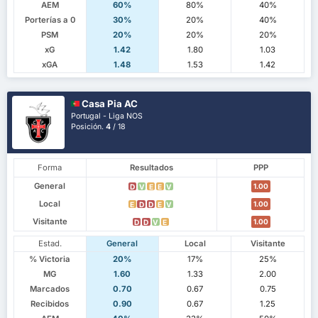
AEM
60%
80%
40%
Porterías a 0
30%
20%
40%
PSM
20%
20%
20%
xG
1.42
1.80
1.03
xGA
1.48
1.53
1.42
Casa Pia AC
Portugal - Liga NOS
Posición.
4
/ 18
Forma
Resultados
PPP
General
1.00
D
V
E
E
V
Local
1.00
E
D
D
E
V
Visitante
1.00
D
D
V
E
Estad.
General
Local
Visitante
% Victoria
20%
17%
25%
MG
1.60
1.33
2.00
Marcados
0.70
0.67
0.75
Recibidos
0.90
0.67
1.25