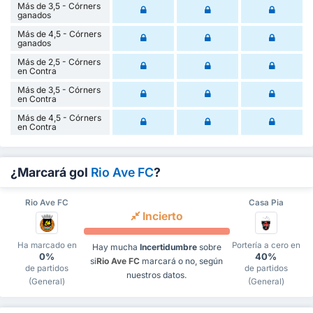
Más de 3,5 - Córners
ganados
Más de 4,5 - Córners
ganados
Más de 2,5 - Córners
en Contra
Más de 3,5 - Córners
en Contra
Más de 4,5 - Córners
en Contra
¿Marcará gol
Rio Ave FC
?
Rio Ave FC
Casa Pia
Incierto
Ha marcado en
Portería a cero en
Hay mucha
Incertidumbre
sobre
0%
40%
si
Rio Ave FC
marcará o no, según
de partidos
de partidos
nuestros datos.
(General)
(General)