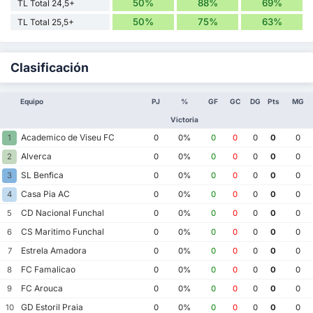
50%
88%
69%
TL Total 24,5+
50%
75%
63%
TL Total 25,5+
Clasificación
Equipo
PJ
%
GF
GC
DG
Pts
MG
Victoria
Academico de Viseu FC
1
0
0%
0
0
0
0
0
Alverca
2
0
0%
0
0
0
0
0
SL Benfica
3
0
0%
0
0
0
0
0
Casa Pia AC
4
0
0%
0
0
0
0
0
CD Nacional Funchal
5
0
0%
0
0
0
0
0
CS Maritimo Funchal
6
0
0%
0
0
0
0
0
Estrela Amadora
7
0
0%
0
0
0
0
0
FC Famalicao
8
0
0%
0
0
0
0
0
FC Arouca
9
0
0%
0
0
0
0
0
GD Estoril Praia
10
0
0%
0
0
0
0
0