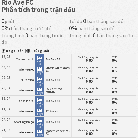
Rio Ave FC
Phân tích trong trận đấu
0
0
phút
Tối đa
bàn thắng sau đó
0%
0%
bàn thắng trước đó
bàn thắng sau đó
0
0
Trung bình
bàn thắng trước
Trung bình
bàn thắng sau đó
đó
Đã ghi bàn
|
Thủng lưới
16/05
Bàn thắng trung bình:
BTTS:
Moreirense FC
Rio Ave FC
0.00
0%
Thống
kê
09/05
Bàn thắng trung bình:
BTTS:
Vitória Guimarães
Rio Ave FC
0.00
0%
SC
Thống
kê
02/05
Bàn thắng trung bình:
BTTS:
SL Benfica
Rio Ave FC
0.00
0%
Thống
kê
25/04
Bàn thắng trung bình:
BTTS:
CS Marítimo
Rio Ave FC
0.00
0%
Funchal
Thống
kê
18/04
Bàn thắng trung bình:
BTTS:
Casa Pia AC
Rio Ave FC
0.00
0%
Thống
kê
11/04
Bàn thắng trung bình:
BTTS:
Rio Ave FC
FC Arouca
0.00
0%
Thống
kê
04/04
Bàn thắng trung bình:
BTTS:
Sporting Braga
Rio Ave FC
0.00
0%
Thống
kê
21/03
Bàn thắng trung bình:
BTTS:
Academico de Viseu
Rio Ave FC
0.00
0%
FC
Thống
kê