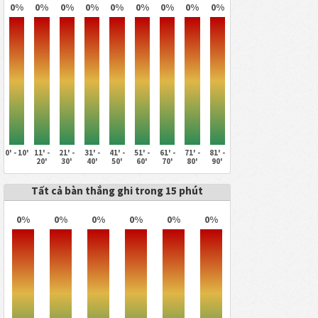
0%
0%
0%
0%
0%
0%
0%
0%
0%
0' - 10'
11' -
21' -
31' -
41' -
51' -
61' -
71' -
81' -
20'
30'
40'
50'
60'
70'
80'
90'
Tất cả bàn thắng ghi trong 15 phút
0%
0%
0%
0%
0%
0%