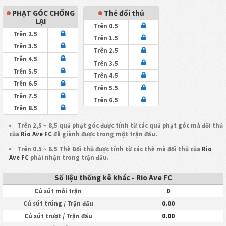
PHẠT GÓC CHỐNG
Thẻ đối thủ
LẠI
Trên 0.5
Trên 2.5
Trên 1.5
Trên 3.5
Trên 2.5
Trên 4.5
Trên 3.5
Trên 5.5
Trên 4.5
Trên 6.5
Trên 5.5
Trên 7.5
Trên 6.5
Trên 8.5
Trên 2,5 ~ 8,5 quả phạt góc được tính từ các quả phạt góc mà đối thủ
của
Rio Ave FC
đã giành được trong một trận đấu.
Trên 0.5 ~ 6.5 Thẻ Đối thủ được tính từ các thẻ mà đối thủ của
Rio
Ave FC
phải nhận trong trận đấu.
Số liệu thống kê khác - Rio Ave FC
0
Cú sút mỗi trận
0.00
Cú sút trúng / Trận đấu
0.00
Cú sút trượt / Trận đấu