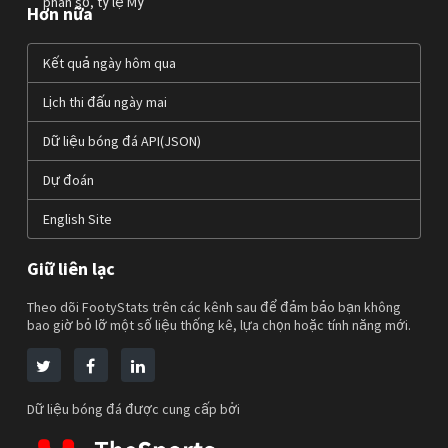
phân số, tỷ lệ Mỹ
Hơn nữa
Kết quả ngày hôm qua
Lịch thi đấu ngày mai
Dữ liệu bóng đá API(JSON)
Dự đoán
English Site
Giữ liên lạc
Theo dõi FootyStats trên các kênh sau để đảm bảo bạn không
bao giờ bỏ lỡ một số liệu thống kê, lựa chọn hoặc tính năng mới.
Dữ liệu bóng đá được cung cấp bởi