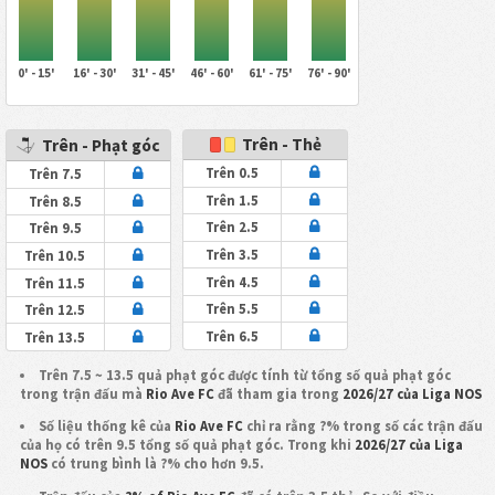
0' - 15'
16' - 30'
31' - 45'
46' - 60'
61' - 75'
76' - 90'
Trên - Thẻ
Trên - Phạt góc
Trên 0.5
Trên 7.5
Trên 1.5
Trên 8.5
Trên 2.5
Trên 9.5
Trên 3.5
Trên 10.5
Trên 4.5
Trên 11.5
Trên 5.5
Trên 12.5
Trên 6.5
Trên 13.5
Trên 7.5 ~ 13.5 quả phạt góc được tính từ tổng số quả phạt góc
trong trận đấu mà
Rio Ave FC
đã tham gia trong
2026/27 của Liga NOS
Số liệu thống kê của
Rio Ave FC
chỉ ra rằng ?% trong số các trận đấu
của họ có trên 9.5 tổng số quả phạt góc. Trong khi
2026/27 của Liga
NOS
có trung bình là ?% cho hơn 9.5.