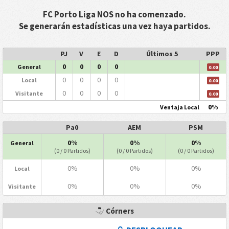
FC Porto Liga NOS no ha comenzado.
Se generarán estadísticas una vez haya partidos.
PJ
V
E
D
Últimos 5
PPP
0
0
0
0
General
0.00
0
0
0
0
Local
0.00
0
0
0
0
Visitante
0.00
0%
Ventaja Local
Pa0
AEM
PSM
0%
0%
0%
General
(0 / 0 Partidos)
(0 / 0 Partidos)
(0 / 0 Partidos)
0%
0%
0%
Local
0%
0%
0%
Visitante
Córners