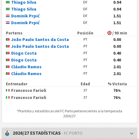
Thiago Silva
0.94
DF
Thiago Silva
0.94
DF
Dominik Prpić
1.51
DF
Dominik Prpić
1.51
DF
Porteros
Posición
/ 90 min
João Paulo Santos da Costa
0.00
PT
João Paulo Santos da Costa
0.00
PT
Diogo Costa
0.40
PT
Diogo Costa
0.40
PT
Cláudio Ramos
2.01
PT
Cláudio Ramos
2.01
PT
Entrenador
Edad
% Victoria
Francesco Farioli
76
37
%
Francesco Farioli
76
37
%
*Plantilla y estadísticas del
FC Porto
pertenecientes a la temporada
2026/27
2026/27 ESTADÍSTICAS
- FC PORTO