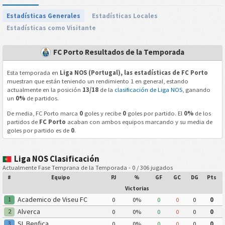
Estadísticas Generales
Estadísticas Locales
Estadísticas como Visitante
FC Porto Resultados de la Temporada
Esta temporada en
Liga NOS (Portugal), las estadísticas de FC Porto
muestran que están teniendo un rendimiento 1 en general, estando
actualmente en la posición
13/18
de la
clasificación de Liga NOS
, ganando
un
0%
de partidos.
De media, FC Porto marca
0
goles y recibe
0
goles por partido. El
0%
de los
partidos de
FC Porto
acaban con ambos equipos marcando y su media de
goles por partido es de
0
.
Liga NOS Clasificación
Actualmente Fase Temprana de la Temporada - 0 / 306 jugados
#
Equipo
PJ
%
GF
GC
DG
Pts
Victorias
Academico de Viseu FC
1
0
0%
0
0
0
0
Alverca
2
0
0%
0
0
0
0
SL Benfica
3
0
0%
0
0
0
0