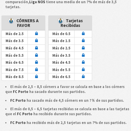
comparación,
Liga NOS
tiene una media de un ?% de más de 3,5
tarjetas.
CÓRNERS A
Tarjetas
FAVOR
Recibidas
Más de 2.5
Más de 0.5
Más de 3.5
Más de 1.5
Más de 4.5
Más de 2.5
Más de 5.5
Más de 3.5
Más de 6.5
Más de 4.5
Más de 7.5
Más de 5.5
Más de 8.5
Más de 6.5
El más de 2,5 – 8,5 córners a favor se calcula en base a los córners
que
FC Porto
ha sacado durante sus partidos.
FC Porto
ha sacado más de 4,5 córners en un ?％ de sus partidos.
El más de 0,5 – 6,5 tarjetas recibidas se calcula en base a las tarjetas
que el
FC Porto
ha recibido durante sus partidos.
FC Porto
ha recibido más de 2,5 tarjetas en un ?% de sus partidos.