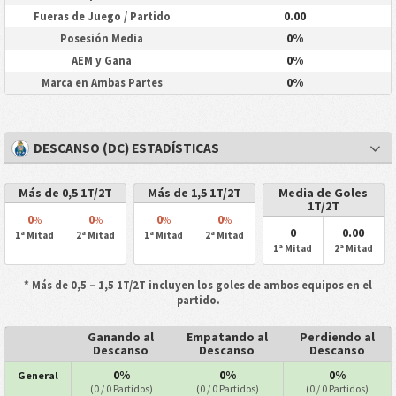
0.00
Fueras de Juego / Partido
0%
Posesión Media
0%
AEM y Gana
0%
Marca en Ambas Partes
DESCANSO (DC) ESTADÍSTICAS
Más de 0,5 1T/2T
Más de 1,5 1T/2T
Media de Goles
1T/2T
0
0
0
0
%
%
%
%
0
0.00
1ª Mitad
2ª Mitad
1ª Mitad
2ª Mitad
1ª Mitad
2ª Mitad
* Más de 0,5 – 1,5 1T/2T incluyen los goles de ambos equipos en el
partido.
Ganando al
Empatando al
Perdiendo al
Descanso
Descanso
Descanso
0%
0%
0%
General
(0 / 0 Partidos)
(0 / 0 Partidos)
(0 / 0 Partidos)