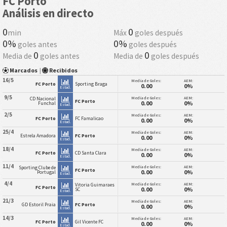
FC Porto
Análisis en directo
0
0
min
Máx
goles después
0%
0%
goles antes
goles después
0
0
Media de
goles antes
Media de
goles después
Marcados
|
Recibidos
16/5
Media de Goles:
AEM:
FC Porto
Sporting Braga
0.00
0%
Estad.
9/5
Media de Goles:
AEM:
CD Nacional
FC Porto
0.00
0%
Funchal
Estad.
2/5
Media de Goles:
AEM:
FC Porto
FC Famalicao
0.00
0%
Estad.
25/4
Media de Goles:
AEM:
Estrela Amadora
FC Porto
0.00
0%
Estad.
18/4
Media de Goles:
AEM:
FC Porto
CD Santa Clara
0.00
0%
Estad.
11/4
Media de Goles:
AEM:
Sporting Clube de
FC Porto
0.00
0%
Portugal
Estad.
4/4
Media de Goles:
AEM:
Vitoria Guimaraes
FC Porto
0.00
0%
SC
Estad.
21/3
Media de Goles:
AEM:
GD Estoril Praia
FC Porto
0.00
0%
Estad.
14/3
Media de Goles:
AEM:
FC Porto
Gil Vicente FC
0.00
0%
Estad.