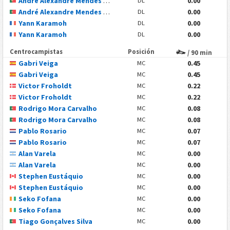
André Alexandre Mendes Miranda
0.00
DL
André Alexandre Mendes Miranda
0.00
DL
Yann Karamoh
0.00
DL
Yann Karamoh
0.00
DL
Centrocampistas
Posición
/ 90 min
Gabri Veiga
0.45
MC
Gabri Veiga
0.45
MC
Victor Froholdt
0.22
MC
Victor Froholdt
0.22
MC
Rodrigo Mora Carvalho
0.08
MC
Rodrigo Mora Carvalho
0.08
MC
Pablo Rosario
0.07
MC
Pablo Rosario
0.07
MC
Alan Varela
0.00
MC
Alan Varela
0.00
MC
Stephen Eustáquio
0.00
MC
Stephen Eustáquio
0.00
MC
Seko Fofana
0.00
MC
Seko Fofana
0.00
MC
Tiago Gonçalves Silva
0.00
MC