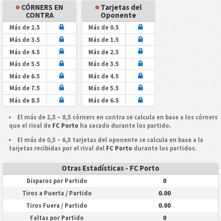
CÓRNERS EN
Tarjetas del
CONTRA
Oponente
Más de 2.5
Más de 0.5
Más de 3.5
Más de 1.5
Más de 4.5
Más de 2.5
Más de 5.5
Más de 3.5
Más de 6.5
Más de 4.5
Más de 7.5
Más de 5.5
Más de 8.5
Más de 6.5
El más de 2,5 – 8,5 córners en contra se calcula en base a los córners
que el rival de
FC Porto
ha sacado durante los partido.
El más de 0,5 – 6,5 tarjetas del oponente se calcula en base a la
tarjetas recibidas por el rival del
FC Porto
durante los partidos.
Otras Estadísticas - FC Porto
0
Disparos por Partido
0.00
Tiros a Puerta / Partido
0.00
Tiros Fuera / Partido
0
Faltas por Partido