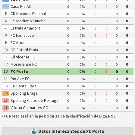
Casa Pia AC
4
0
0%
0
0
0
0
CD Nacional Funchal
5
0
0%
0
0
0
0
CS Maritimo Funchal
6
0
0%
0
0
0
0
Estrela Amadora
7
0
0%
0
0
0
0
FC Famalicao
8
0
0%
0
0
0
0
FC Arouca
9
0
0%
0
0
0
0
GD Estoril Praia
10
0
0%
0
0
0
0
Gil Vicente FC
11
0
0%
0
0
0
0
Moreirense FC
12
0
0%
0
0
0
0
FC Porto
13
0
0%
0
0
0
0
Rio Ave FC
14
0
0%
0
0
0
0
CD Santa Clara
15
0
0%
0
0
0
0
Sporting Braga
16
0
0%
0
0
0
0
Sporting Clube de Portugal
17
0
0%
0
0
0
0
Vitoria Guimaraes SC
18
0
0%
0
0
0
0
•
FC Porto está en la posición 13 de la clasificación de Liga NOS
Datos Interesantes de FC Porto