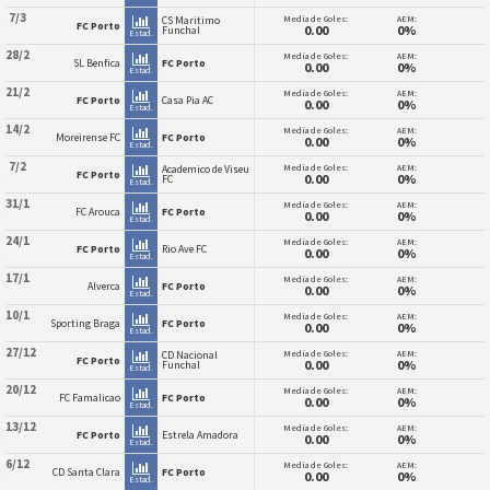
7/3
Media de Goles:
AEM:
CS Maritimo
FC Porto
0.00
0%
Funchal
Estad.
28/2
Media de Goles:
AEM:
SL Benfica
FC Porto
0.00
0%
Estad.
21/2
Media de Goles:
AEM:
FC Porto
Casa Pia AC
0.00
0%
Estad.
14/2
Media de Goles:
AEM:
Moreirense FC
FC Porto
0.00
0%
Estad.
7/2
Media de Goles:
AEM:
Academico de Viseu
FC Porto
0.00
0%
FC
Estad.
31/1
Media de Goles:
AEM:
FC Arouca
FC Porto
0.00
0%
Estad.
24/1
Media de Goles:
AEM:
FC Porto
Rio Ave FC
0.00
0%
Estad.
17/1
Media de Goles:
AEM:
Alverca
FC Porto
0.00
0%
Estad.
10/1
Media de Goles:
AEM:
Sporting Braga
FC Porto
0.00
0%
Estad.
27/12
Media de Goles:
AEM:
CD Nacional
FC Porto
0.00
0%
Funchal
Estad.
20/12
Media de Goles:
AEM:
FC Famalicao
FC Porto
0.00
0%
Estad.
13/12
Media de Goles:
AEM:
FC Porto
Estrela Amadora
0.00
0%
Estad.
6/12
Media de Goles:
AEM:
CD Santa Clara
FC Porto
0.00
0%
Estad.