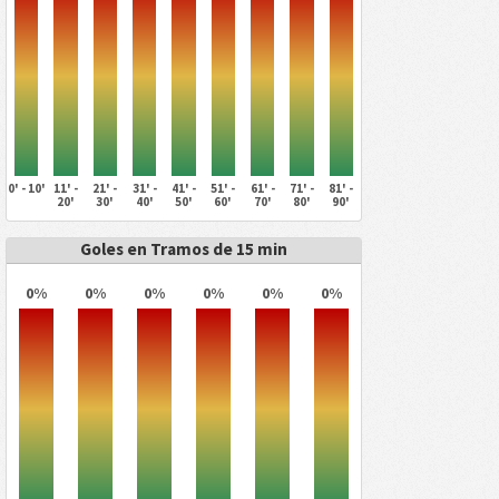
0' - 10'
11' -
21' -
31' -
41' -
51' -
61' -
71' -
81' -
20'
30'
40'
50'
60'
70'
80'
90'
Goles en Tramos de 15 min
0%
0%
0%
0%
0%
0%