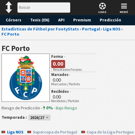
LIGAS
MENÚ
Córners
Tenis (EN)
API
Premium
Predicción
Estadísticas de Fútbol por FootyStats
›
Portugal
›
Liga NOS
›
FC Porto
FC Porto
Forma
-
0.00
Resultados Finales
Marcados
-
0.00
Marcados / Partido
Recibidos
-
0.00
Recibidos / Partido
0%
Riesgo de Predicción -
-
Bajo Riesgo
Temporada :
2026/27
Liga NOS
Supercopa de Portugal
Copa de la Liga Portugue