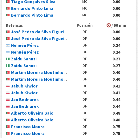
Tiago Gonçalves Silva
0.00
MC
Bernardo Pinto Lima
0.00
MC
Bernardo Pinto Lima
0.00
MC
Defensas
Posición
/ 90 min
José Pedro da Silva Figueiredo Freitas
0.00
DF
José Pedro da Silva Figueiredo Freitas
0.00
DF
Nehuén Pérez
0.24
DF
Nehuén Pérez
0.24
DF
Zaidu Sanusi
0.27
DF
Zaidu Sanusi
0.27
DF
Martim Moreira Moutinho Fernandes
0.40
DF
Martim Moreira Moutinho Fernandes
0.40
DF
Jakub Kiwior
0.41
DF
Jakub Kiwior
0.41
DF
Jan Bednarek
0.44
DF
Jan Bednarek
0.44
DF
Alberto Oliveira Baio
0.48
DF
Alberto Oliveira Baio
0.48
DF
Francisco Moura
0.75
DF
Francisco Moura
0.75
DF