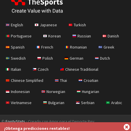
English
Japanese
Turkish
Portuguese
Korean
Russian
Danish
Spanish
French
Romanian
Greek
Swedish
Polish
German
Dutch
Italian
Czech
Chinese Traditional
Chinese Simplified
Thai
Croatian
Indonesian
Norwegian
Hungarian
Vietnamese
Bulgarian
Serbian
Arabic
©
FootyStats
- Creado con Amor para el Deporte Rey
¡Obtenga predicciones rentables!
Contáctanos
Sobre nosotros
Ayuda
Política de Privacidad