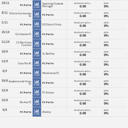
29/11
Media de Goles:
AEM:
Sporting Clube de
FC Porto
0.00
0%
Portugal
Estad.
8/11
Media de Goles:
AEM:
Vitoria Guimaraes
FC Porto
0.00
0%
SC
Estad.
1/11
Media de Goles:
AEM:
FC Porto
GD Estoril Praia
0.00
0%
Estad.
25/10
Media de Goles:
AEM:
Gil Vicente FC
FC Porto
0.00
0%
Estad.
11/10
Media de Goles:
AEM:
CS Maritimo
FC Porto
0.00
0%
Funchal
Estad.
20/9
Media de Goles:
AEM:
FC Porto
SL Benfica
0.00
0%
Estad.
13/9
Media de Goles:
AEM:
Casa Pia AC
FC Porto
0.00
0%
Estad.
6/9
Media de Goles:
AEM:
FC Porto
Moreirense FC
0.00
0%
Estad.
30/8
Media de Goles:
AEM:
Academico de Viseu
FC Porto
0.00
0%
FC
Estad.
23/8
Media de Goles:
AEM:
FC Porto
FC Arouca
0.00
0%
Estad.
15/8
Media de Goles:
AEM:
Rio Ave FC
FC Porto
0.00
0%
Estad.
9/8
Media de Goles:
AEM:
FC Porto
Alverca
0.00
0%
Estad.