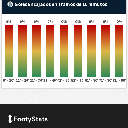
Goles Encajados en Tramos de 10 minutos
0%
0%
0%
0%
0%
0%
0%
0%
0%
0' - 10'
11' - 20'
21' - 30'
31' - 40'
41' - 50'
51' - 60'
61' - 70'
71' - 80'
81' - 90'