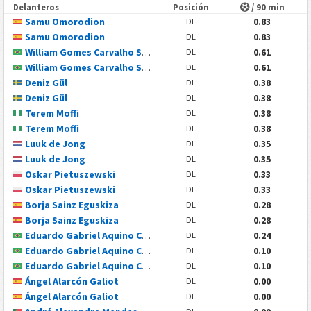
Delanteros
Posición
/ 90 min
Samu Omorodion
0.83
DL
Samu Omorodion
0.83
DL
William Gomes Carvalho Santos
0.61
DL
William Gomes Carvalho Santos
0.61
DL
Deniz Gül
0.38
DL
Deniz Gül
0.38
DL
Terem Moffi
0.38
DL
Terem Moffi
0.38
DL
Luuk de Jong
0.35
DL
Luuk de Jong
0.35
DL
Oskar Pietuszewski
0.33
DL
Oskar Pietuszewski
0.33
DL
Borja Sainz Eguskiza
0.28
DL
Borja Sainz Eguskiza
0.28
DL
Eduardo Gabriel Aquino Cossa
0.24
DL
Eduardo Gabriel Aquino Cossa
0.10
DL
Eduardo Gabriel Aquino Cossa
0.10
DL
Ángel Alarcón Galiot
0.00
DL
Ángel Alarcón Galiot
0.00
DL