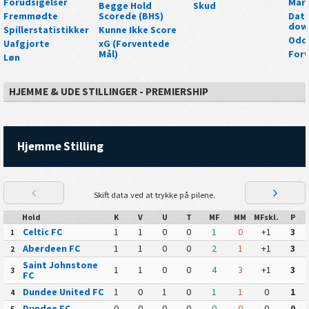
Forudsigelser
Mar
Begge Hold
Skud
Fremmødte
Scorede (BHS)
Data
dow
Spillerstatistikker
Kunne Ikke Score
Odd
Uafgjorte
xG (Forventede
Mål)
Forv
Løn
HJEMME & UDE STILLINGER - PREMIERSHIP
Hjemme Stilling
Skift data ved at trykke på pilene.
Hold
K
V
U
T
MF
MM
MFskl.
P
Celtic FC
1
1
0
0
1
0
+1
3
1
Aberdeen FC
1
1
0
0
2
1
+1
3
2
Saint Johnstone
1
1
0
0
4
3
+1
3
3
FC
Dundee United FC
1
0
1
0
1
1
0
1
4
Dundee FC
0
0
0
0
0
0
0
0