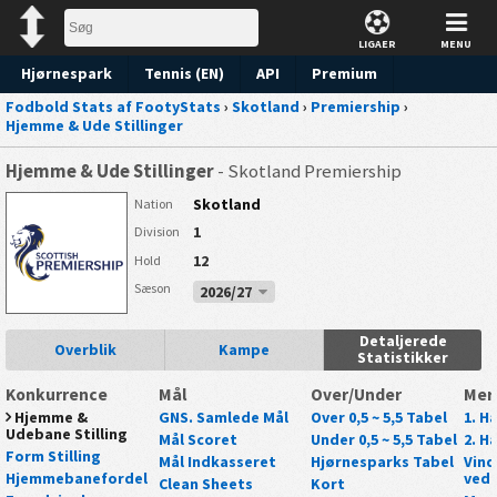
LIGAER
MENU
Hjørnespark
Tennis (EN)
API
Premium
Fodbold Stats af FootyStats
›
Skotland
›
Premiership
›
Forudsigelse
Hjemme & Ude Stillinger
Hjemme & Ude Stillinger
- Skotland Premiership
Skotland
Nation
1
Division
12
Hold
Sæson
2026/27
Detaljerede
Overblik
Kampe
Statistikker
Konkurrence
Mål
Over/Under
Mer
Hjemme &
GNS. Samlede Mål
Over 0,5 ~ 5,5 Tabel
1. Ha
Udebane Stilling
Mål Scoret
Under 0,5 ~ 5,5 Tabel
2. Ha
Form Stilling
Mål Indkasseret
Hjørnesparks Tabel
Vind
Hjemmebanefordel
ved 
Clean Sheets
Kort