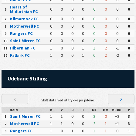
5
Heart of
0
0
0
0
0
0
0
0
6
Midlothian FC
Kilmarnock FC
0
0
0
0
0
0
0
0
7
Motherwell FC
0
0
0
0
0
0
0
0
8
Rangers FC
0
0
0
0
0
0
0
0
9
Saint Mirren FC
0
0
0
0
0
0
0
0
10
Hibernian FC
1
0
0
1
1
2
-1
0
11
Falkirk FC
1
0
0
1
0
2
-2
0
12
Udebane Stilling
Skift data ved at trykke på pilene.
Hold
K
V
U
T
MF
MM
MFskl.
P
Saint Mirren FC
1
1
0
0
2
0
+2
3
1
Motherwell FC
1
1
0
0
2
1
+1
3
2
Rangers FC
1
0
1
0
1
1
0
1
3