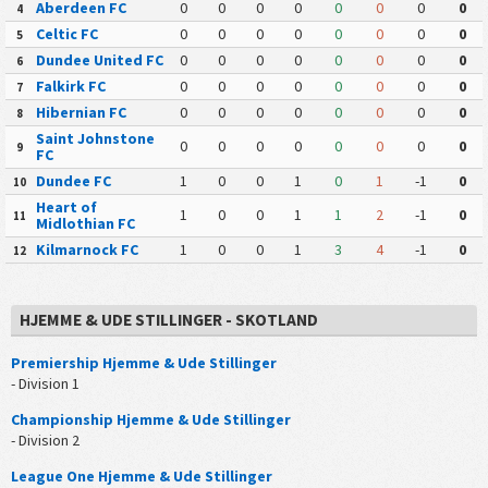
Aberdeen FC
0
0
0
0
0
0
0
0
4
Celtic FC
0
0
0
0
0
0
0
0
5
Dundee United FC
0
0
0
0
0
0
0
0
6
Falkirk FC
0
0
0
0
0
0
0
0
7
Hibernian FC
0
0
0
0
0
0
0
0
8
Saint Johnstone
0
0
0
0
0
0
0
0
9
FC
Dundee FC
1
0
0
1
0
1
-1
0
10
Heart of
1
0
0
1
1
2
-1
0
11
Midlothian FC
Kilmarnock FC
1
0
0
1
3
4
-1
0
12
HJEMME & UDE STILLINGER - SKOTLAND
Premiership Hjemme & Ude Stillinger
- Division 1
Championship Hjemme & Ude Stillinger
- Division 2
League One Hjemme & Ude Stillinger