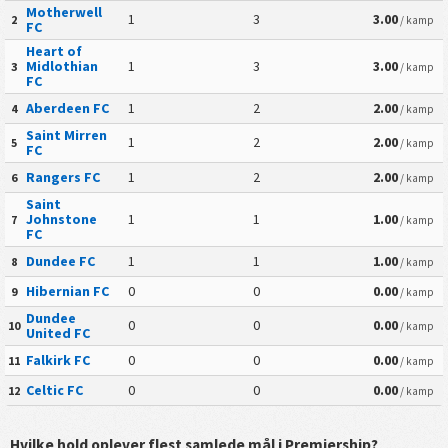
Motherwell
1
3
3.00
2
/ kamp
FC
Heart of
Midlothian
1
3
3.00
3
/ kamp
FC
Aberdeen FC
1
2
2.00
4
/ kamp
Saint Mirren
1
2
2.00
5
/ kamp
FC
Rangers FC
1
2
2.00
6
/ kamp
Saint
Johnstone
1
1
1.00
7
/ kamp
FC
Dundee FC
1
1
1.00
8
/ kamp
Hibernian FC
0
0
0.00
9
/ kamp
Dundee
0
0
0.00
10
/ kamp
United FC
Falkirk FC
0
0
0.00
11
/ kamp
Celtic FC
0
0
0.00
12
/ kamp
Hvilke hold oplever flest samlede mål i Premiership?