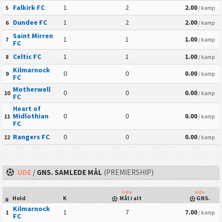
Falkirk FC
1
2
2.00
5
/ kamp
Dundee FC
1
2
2.00
6
/ kamp
Saint Mirren
1
1
1.00
7
/ kamp
FC
Celtic FC
1
1
1.00
8
/ kamp
Kilmarnock
0
0
0.00
9
/ kamp
FC
Motherwell
0
0
0.00
10
/ kamp
FC
Heart of
Midlothian
0
0
0.00
11
/ kamp
FC
Rangers FC
0
0
0.00
12
/ kamp
UDE
/
GNS. SAMLEDE MÅL
(PREMIERSHIP)
Ude
Ude
Hold
K
Mål i alt
GNS.
#
Kilmarnock
1
7
7.00
1
/ kamp
FC