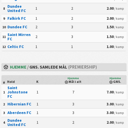
Dundee
1
2
2.00
8
/ kamp
United FC
Falkirk FC
1
2
2.00
9
/ kamp
Dundee FC
2
3
1.50
10
/ kamp
Saint Mirren
2
3
1.50
11
/ kamp
FC
Celtic FC
1
1
1.00
12
/ kamp
HJEMME
/
GNS. SAMLEDE MÅL
(PREMIERSHIP)
Hjemme
Hjemme
Hold
K
Mål i alt
GNS.
#
Saint
Johnstone
1
7
7.00
1
/ kamp
FC
Hibernian FC
1
3
3.00
2
/ kamp
Aberdeen FC
1
3
3.00
3
/ kamp
Dundee
1
2
2.00
4
/ kamp
United FC