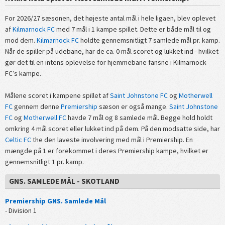
For 2026/27 sæsonen, det højeste antal mål i hele ligaen, blev oplevet
af
Kilmarnock FC
med 7 mål i 1 kampe spillet. Dette er både mål til og
mod dem.
Kilmarnock FC
holdte gennemsnitligt 7 samlede mål pr. kamp.
Når de spiller på udebane, har de ca. 0 mål scoret og lukket ind - hvilket
gør det til en intens oplevelse for hjemmebane fansne i Kilmarnock
FC’s kampe.
Målene scoret i kampene spillet af
Saint Johnstone FC
og
Motherwell
FC
gennem denne
Premiership
sæson er også mange.
Saint Johnstone
FC
og
Motherwell FC
havde 7 mål og 8 samlede mål. Begge hold holdt
omkring 4 mål scoret eller lukket ind på dem. På den modsatte side, har
Celtic FC
the den laveste involvering med mål i Premiership. En
mængde på 1 er forekommet i deres Premiership kampe, hvilket er
gennemsnitligt 1 pr. kamp.
GNS. SAMLEDE MÅL - SKOTLAND
Premiership GNS. Samlede Mål
- Division 1