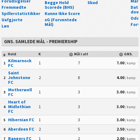
Forudsigelser
Mar
Begge Hold
Skud
Fremmødte
Scorede (BHS)
Data
dow
Spillerstatistikker
Kunne Ikke Score
Odd
Uafgjorte
xG (Forventede
Mål)
Forv
Løn
GNS. SAMLEDE MÅL - PREMIERSHIP
Hold
K
Mål i alt
GNS.
#
Kilmarnock
1
7
7.00
1
/ kamp
FC
Saint
Johnstone
2
8
4.00
2
/ kamp
FC
Motherwell
1
3
3.00
3
/ kamp
FC
Heart of
Midlothian
1
3
3.00
4
/ kamp
FC
Hibernian FC
1
3
3.00
5
/ kamp
Aberdeen FC
2
5
2.50
6
/ kamp
Rangers FC
1
2
2.00
7
/ kamp