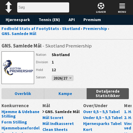
LIGAER
MENU
Hjørnespark
Tennis (EN)
API
Premium
Fodbold Stats af FootyStats
›
Skotland
›
Premiership
›
Forudsigelse
GNS. Samlede Mål
GNS. Samlede Mål
- Skotland Premiership
Skotland
Nation
1
Division
12
Hold
Sæson
2026/27
Detaljerede
Overblik
Kampe
Statistikker
Konkurrence
Mål
Over/Under
Mer
Hjemme & Udebane
GNS. Samlede Mål
Over 0,5 ~ 5,5 Tabel
1. Ha
Stilling
Mål Scoret
Under 0,5 ~ 5,5 Tabel
2. Ha
Form Stilling
Mål Indkasseret
Hjørnesparks Tabel
Vind
Hjemmebanefordel
ved 
Clean Sheets
Kort