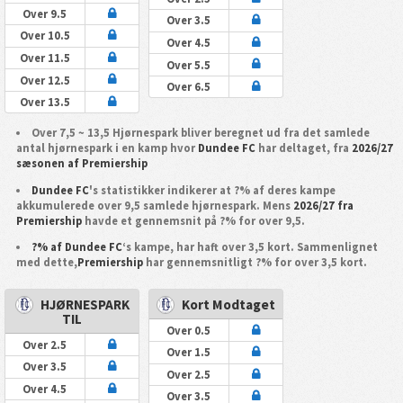
Over 9.5
Over 3.5
Over 10.5
Over 4.5
Over 11.5
Over 5.5
Over 12.5
Over 6.5
Over 13.5
Over 7,5 ~ 13,5 Hjørnespark bliver beregnet ud fra det samlede
antal hjørnespark i en kamp hvor
Dundee FC
har deltaget, fra
2026/27
sæsonen af Premiership
Dundee FC
's statistikker indikerer at ?% af deres kampe
akkumulerede over 9,5 samlede hjørnespark. Mens
2026/27 fra
Premiership
havde et gennemsnit på ?% for over 9,5.
?% af Dundee FC
‘s kampe, har haft over 3,5 kort. Sammenlignet
med dette,
Premiership
har gennemsnitligt ?% for over 3,5 kort.
HJØRNESPARK
Kort Modtaget
TIL
Over 0.5
Over 2.5
Over 1.5
Over 3.5
Over 2.5
Over 4.5
Over 3.5