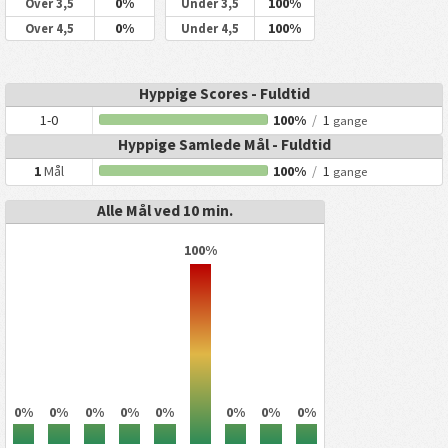
0%
100%
Over 3,5
Under 3,5
0%
100%
Over 4,5
Under 4,5
Hyppige Scores - Fuldtid
1-0
100%
/
1
gange
Hyppige Samlede Mål - Fuldtid
1
Mål
100%
/
1
gange
Alle Mål ved 10 min.
100%
0%
0%
0%
0%
0%
0%
0%
0%