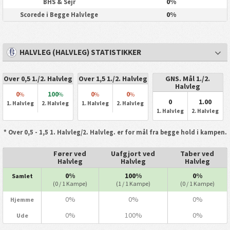
0%
BHS & Sejr
0%
Scorede i Begge Halvlege
HALVLEG (HALVLEG) STATISTIKKER
Over 0,5 1./2. Halvleg
Over 1,5 1./2. Halvleg
GNS. Mål 1./2.
Halvleg
0
100
0
0
%
%
%
%
0
1.00
1. Halvleg
2. Halvleg
1. Halvleg
2. Halvleg
1. Halvleg
2. Halvleg
* Over 0,5 - 1,5 1. Halvleg/2. Halvleg. er for mål fra begge hold i kampen.
Fører ved
Uafgjort ved
Taber ved
Halvleg
Halvleg
Halvleg
0%
100%
0%
Samlet
(0 / 1 Kampe)
(1 / 1 Kampe)
(0 / 1 Kampe)
0%
0%
0%
Hjemme
0%
100%
0%
Ude