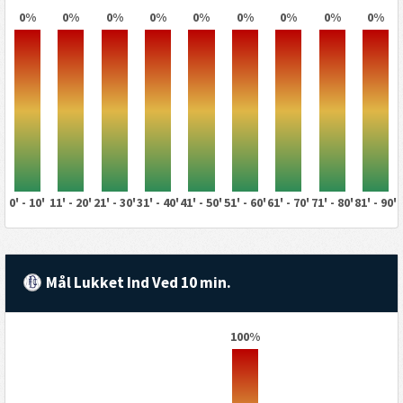
0%
0%
0%
0%
0%
0%
0%
0%
0%
0' - 10'
11' - 20'
21' - 30'
31' - 40'
41' - 50'
51' - 60'
61' - 70'
71' - 80'
81' - 90'
Mål Lukket Ind Ved 10 min.
100%