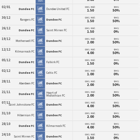
Stats
02/01
GNS. Mål:
BHS:
Dundee FC
Dundee United FC
1.50
50%
Stats
30/12
GNS. Mål:
BHS:
Rangers FC
Dundee FC
1.50
50%
Stats
26/12
GNS. Mål:
BHS:
Dundee FC
Saint Mirren FC
1.50
0%
Stats
19/12
GNS. Mål:
BHS:
Motherwell FC
Dundee FC
2.00
50%
Stats
12/12
GNS. Mål:
BHS:
Kilmarnock FC
Dundee FC
4.00
50%
Stats
05/12
GNS. Mål:
BHS:
Dundee FC
Falkirk FC
1.50
0%
Stats
02/12
GNS. Mål:
BHS:
Dundee FC
Celtic FC
1.00
0%
Stats
28/11
GNS. Mål:
BHS:
Aberdeen FC
Dundee FC
2.00
50%
Stats
21/11
GNS. Mål:
BHS:
Heart of
Dundee FC
2.00
50%
Midlothian FC
Stats
07/11
GNS. Mål:
BHS:
Saint Johnstone FC
Dundee FC
4.00
50%
Stats
31/10
GNS. Mål:
BHS:
Hibernian FC
Dundee FC
2.00
50%
Stats
28/10
GNS. Mål:
BHS:
Dundee FC
Kilmarnock FC
4.00
50%
Stats
24/10
GNS. Mål:
BHS:
Saint Mirren FC
Dundee FC
1.50
0%
Stats