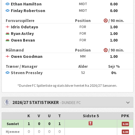
Ethan Hamilton
0.00
MIDT
Finlay Robertson
0.00
MIDT
Forsvarsspillere
Position
/ 90 min.
Idris Odutayo
1.00
FOR
Ryan Astley
1.00
FOR
Owen Bevan
1.00
FOR
Målmænd
Position
/ 90 min.
Owen Goodman
1.00
MM
Træner / Manager
Alder
Sejr %
Steven Pressley
0
52
%
*
Dundee FC
Spillerliste og stats bliver hentet fra 2026/27 Sæsonen.
2026/27 STATISTIKKER
- DUNDEE FC
K
V
U
T
Sidste 5
PPK
1
0
0
1
T
Samlet
0.00
0
0
0
0
Hjemme
0.00