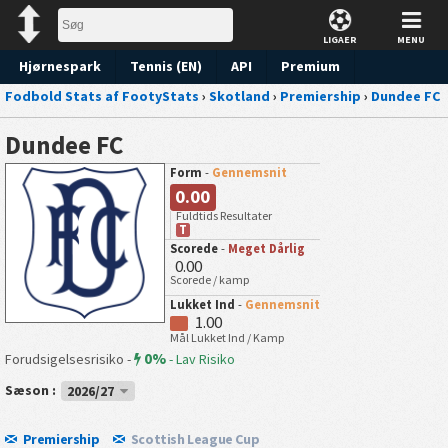
LIGAER
MENU
Hjørnespark
Tennis (EN)
API
Premium
Fodbold Stats af FootyStats
›
Skotland
›
Premiership
›
Dundee FC
Forudsigelse
Dundee FC
Form
-
Gennemsnit
0.00
Fuldtids Resultater
T
Scorede
-
Meget Dårlig
0.00
Scorede / kamp
Lukket Ind
-
Gennemsnit
1.00
Mål Lukket Ind / Kamp
0%
Forudsigelsesrisiko -
-
Lav Risiko
Sæson :
2026/27
Premiership
Scottish League Cup