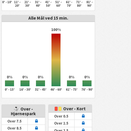
0' - 10'
11' -
21' -
31' -
41' -
51' -
61' -
71' -
81' -
20'
30'
40'
50'
60'
70'
80'
90'
Alle Mål ved 15 min.
100%
0%
0%
0%
0%
0%
0' - 15'
16' - 30'
31' - 45'
46' - 60'
61' - 75'
76' - 90'
Over - Kort
Over -
Hjørnespark
Over 0.5
Over 7.5
Over 1.5
Over 8.5
Over 2.5