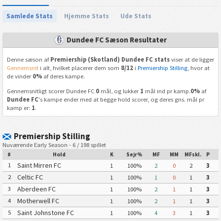
Samlede Stats
Hjemme Stats
Ude Stats
Dundee FC Sæson Resultater
Denne sæson af
Premiership (Skotland) Dundee FC stats
viser at de ligger
Gennemsnit
i alt, hvilket placerer dem som
8/12
i
Premiership Stilling
, hvor at
de vinder
0%
af deres kampe.
Gennemsnitligt scorer Dundee FC
0
mål, og lukker
1
mål ind pr kamp.
0%
af
Dundee FC
's kampe ender med at begge hold scorer, og deres gns. mål pr
kamp er:
1
.
Premiership Stilling
Nuværende Early Season - 6 / 198 spillet
#
Hold
K
Sejr%
MF
MM
MFskl.
P
Saint Mirren FC
1
1
100%
2
0
2
3
Celtic FC
2
1
100%
1
0
1
3
Aberdeen FC
3
1
100%
2
1
1
3
Motherwell FC
4
1
100%
2
1
1
3
Saint Johnstone FC
5
1
100%
4
3
1
3