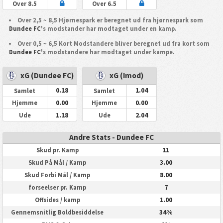
Over 8.5
Over 6.5
Over 2,5 ~ 8,5 Hjørnespark er beregnet ud fra hjørnespark som
Dundee FC
's modstander har modtaget under en kamp.
Over 0,5 ~ 6,5 Kort Modstandere bliver beregnet ud fra kort som
Dundee FC
's modstandere har modtaget under kampe.
xG (Dundee FC)
xG (Imod)
0.18
1.04
Samlet
Samlet
0.00
0.00
Hjemme
Hjemme
1.18
2.04
Ude
Ude
Andre Stats - Dundee FC
11
Skud pr. Kamp
3.00
Skud På Mål / Kamp
8.00
Skud Forbi Mål / Kamp
7
forseelser pr. Kamp
1.00
Offsides / kamp
34%
Gennemsnitlig Boldbesiddelse