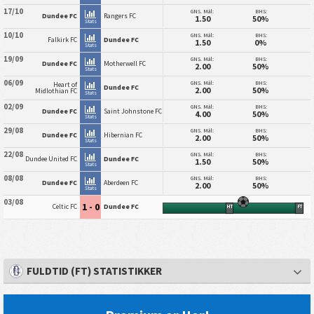
17/10
GNS. Mål:
BHS:
Dundee FC
Rangers FC
1.50
50%
Stats
10/10
GNS. Mål:
BHS:
Falkirk FC
Dundee FC
1.50
0%
Stats
19/09
GNS. Mål:
BHS:
Dundee FC
Motherwell FC
2.00
50%
Stats
06/09
GNS. Mål:
BHS:
Heart of
Dundee FC
2.00
50%
Midlothian FC
Stats
02/09
GNS. Mål:
BHS:
Dundee FC
Saint Johnstone FC
4.00
50%
Stats
29/08
GNS. Mål:
BHS:
Dundee FC
Hibernian FC
2.00
50%
Stats
22/08
GNS. Mål:
BHS:
Dundee United FC
Dundee FC
1.50
50%
Stats
08/08
GNS. Mål:
BHS:
Dundee FC
Aberdeen FC
2.00
50%
Stats
03/08
1 - 0
Celtic FC
Dundee FC
HT
FT
FULDTID (FT) STATISTIKKER