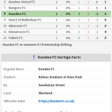
Dundee United FC
6
1
0%
1
1
0
1
Rangers FC
7
1
0%
1
1
0
1
Dundee FC
8
1
0%
0
1
-1
0
Heart of Midlothian FC
9
1
0%
1
2
-1
0
Hibernian FC
10
1
0%
1
2
-1
0
Kilmarnock FC
11
1
0%
3
4
-1
0
Falkirk FC
12
1
0%
0
2
-2
0
•
Dundee FC er nummer 8 i Premiership Stilling
Dundee FC Hurtige Facts
Engelsk Navn
Dundee FC
Stadion
Kilmac Stadium at Dens Park
By
Sandeman Street
Land
Skotland
Officielle Sider
https://dundeefc.co.uk/