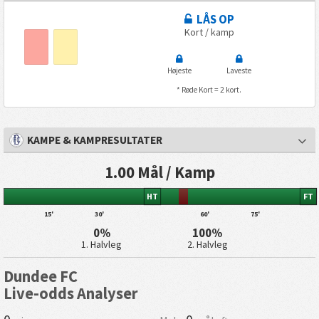
LÅS OP
Kort / kamp
Højeste
Laveste
* Røde Kort = 2 kort.
KAMPE & KAMPRESULTATER
1.00 Mål / Kamp
HT
FT
15'
30'
60'
75'
0%
100%
1. Halvleg
2. Halvleg
Dundee FC
Live-odds Analyser