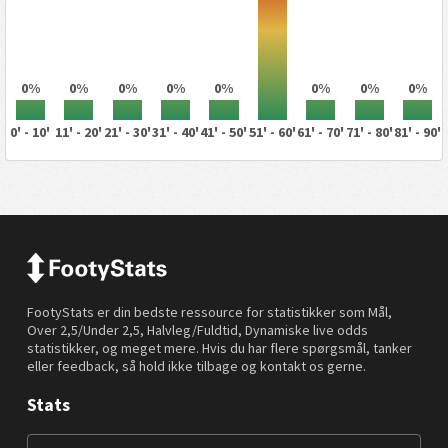
0%
0%
0%
0%
0%
0%
0%
0%
0' - 10'
11' - 20'
21' - 30'
31' - 40'
41' - 50'
51' - 60'
61' - 70'
71' - 80'
81' - 90'
FootyStats er din bedste ressource for statistikker som Mål,
Over 2,5/Under 2,5, Halvleg/Fuldtid, Dynamiske live odds
statistikker, og meget mere. Hvis du har flere spørgsmål, tanker
eller feedback, så hold ikke tilbage og kontakt os gerne.
Stats