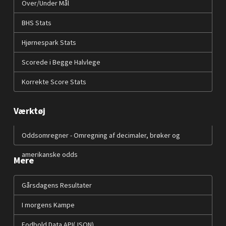
Over/Under Mål
BHS Stats
Hjørnespark Stats
Scorede i Begge Halvlege
Korrekte Score Stats
Værktøj
Oddsomregner - Omregning af decimaler, brøker og
amerikanske odds
Mere
Gårsdagens Resultater
I morgens Kampe
Fodbold Data API(JSON)