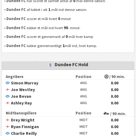
0
•
Dundee FC
har scoret et samlet antal af
mål denne sæson.
1
•
Dundee FC
af lukket i alt
mål ind denne sæson.
0
•
Dundee FC
scorer et mål hvert
minut
90
•
Dundee FC
lukker et mål ind hvert
. minut.
0
•
Dundee FC
scorer et gennemsnit af
mål hver kamp
1
•
Dundee FC
lukker gennemsnitligt
mål ind, hver kamp.
Dundee FC Hold
Angribere
Position
/ 90 min.
Simon Murray
0.00
ANG
Joe Westley
0.00
ANG
Joe Bevan
0.00
ANG
Ashley Hay
0.00
ANG
Midtbanespillere
Position
/ 90 min.
Drey Wright
0.00
MIDT
Ryan Finnigan
0.00
MIDT
Charlie Reilly
0.00
MIDT