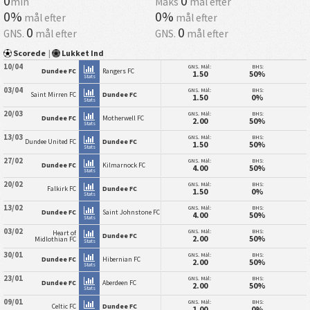
0
0
min
Maks
mål efter
0%
0%
mål efter
mål efter
0
0
GNS.
mål efter
GNS.
mål efter
Scorede
|
Lukket Ind
10/04
GNS. Mål:
BHS:
Dundee FC
Rangers FC
1.50
50%
Stats
03/04
GNS. Mål:
BHS:
Saint Mirren FC
Dundee FC
1.50
0%
Stats
20/03
GNS. Mål:
BHS:
Dundee FC
Motherwell FC
2.00
50%
Stats
13/03
GNS. Mål:
BHS:
Dundee United FC
Dundee FC
1.50
50%
Stats
27/02
GNS. Mål:
BHS:
Dundee FC
Kilmarnock FC
4.00
50%
Stats
20/02
GNS. Mål:
BHS:
Falkirk FC
Dundee FC
1.50
0%
Stats
13/02
GNS. Mål:
BHS:
Dundee FC
Saint Johnstone FC
4.00
50%
Stats
03/02
GNS. Mål:
BHS:
Heart of
Dundee FC
2.00
50%
Midlothian FC
Stats
30/01
GNS. Mål:
BHS:
Dundee FC
Hibernian FC
2.00
50%
Stats
23/01
GNS. Mål:
BHS:
Dundee FC
Aberdeen FC
2.00
50%
Stats
09/01
GNS. Mål:
BHS:
Celtic FC
Dundee FC
1.00
0%