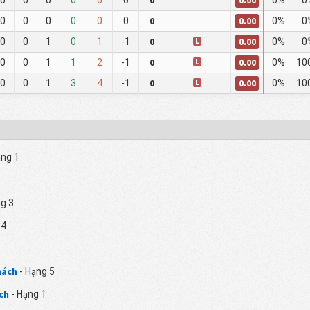
0
0
0
0
0
0
0
0%
0
0.00
0
0
0
0
0
0
0
0%
0
0.00
0
0
0
1
0
1
-1
L
0%
0
0.00
0
0
0
1
1
2
-1
L
0%
10
0.00
0
0
0
1
3
4
-1
L
0%
10
ạng 1
g 3
 4
hách
- Hạng 5
ch
- Hạng 1