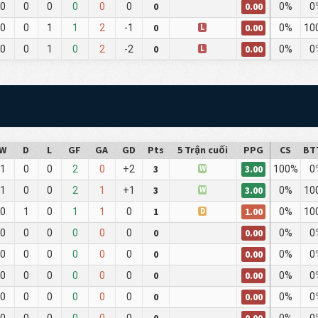
0.00
0
0
0
0
0
0
0
0%
0
0.00
0
0
0
1
1
2
-1
L
0%
10
0.00
0
0
0
1
0
2
-2
L
0%
0
W
D
L
GF
GA
GD
Pts
5 Trận cuối
PPG
CS
BT
3.00
3
1
0
0
2
0
+2
W
100%
0
3.00
3
1
0
0
2
1
+1
W
0%
10
1.00
1
0
1
0
1
1
0
D
0%
10
0.00
0
0
0
0
0
0
0
0%
0
0.00
0
0
0
0
0
0
0
0%
0
0.00
0
0
0
0
0
0
0
0%
0
0.00
0
0
0
0
0
0
0
0%
0
0.00