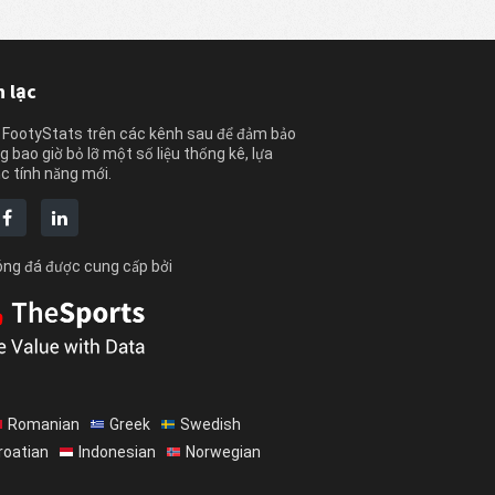
n lạc
 FootyStats trên các kênh sau để đảm bảo
 bao giờ bỏ lỡ một số liệu thống kê, lựa
c tính năng mới.
bóng đá được cung cấp bởi
Romanian
Greek
Swedish
roatian
Indonesian
Norwegian