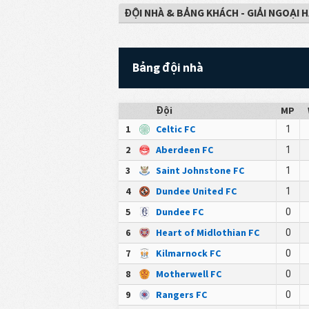
ĐỘI NHÀ & BẢNG KHÁCH - GIẢI NGOẠI 
Bảng đội nhà
Đội
MP
1
Celtic FC
1
2
Aberdeen FC
1
3
Saint Johnstone FC
1
4
Dundee United FC
1
5
Dundee FC
0
6
Heart of Midlothian FC
0
7
Kilmarnock FC
0
8
Motherwell FC
0
9
Rangers FC
0