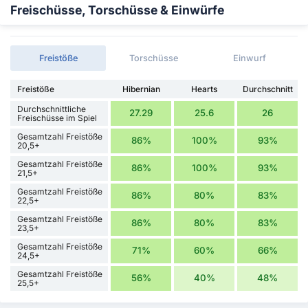
Freischüsse, Torschüsse & Einwürfe
Freistöße
Torschüsse
Einwurf
Freistöße
Hibernian
Hearts
Durchschnitt
Durchschnittliche
27.29
25.6
26
Freischüsse im Spiel
Gesamtzahl Freistöße
86%
100%
93%
20,5+
Gesamtzahl Freistöße
86%
100%
93%
21,5+
Gesamtzahl Freistöße
86%
80%
83%
22,5+
Gesamtzahl Freistöße
86%
80%
83%
23,5+
Gesamtzahl Freistöße
71%
60%
66%
24,5+
Gesamtzahl Freistöße
56%
40%
48%
25,5+