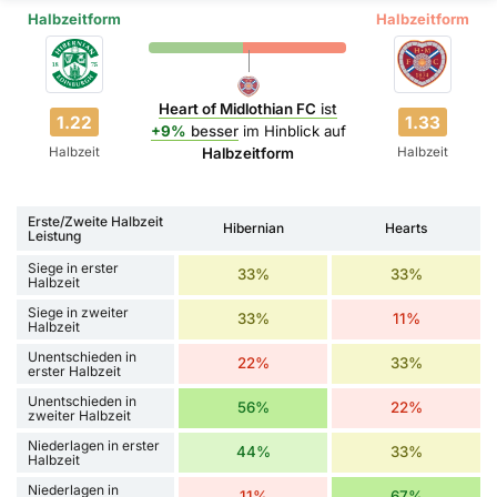
Halbzeitform
Halbzeitform
Heart of Midlothian FC
ist
1.22
1.33
+9%
besser
im Hinblick auf
Halbzeit
Halbzeit
Halbzeitform
Erste/Zweite Halbzeit
Hibernian
Hearts
Leistung
Siege in erster
33%
33%
Halbzeit
Siege in zweiter
33%
11%
Halbzeit
Unentschieden in
22%
33%
erster Halbzeit
Unentschieden in
56%
22%
zweiter Halbzeit
Niederlagen in erster
44%
33%
Halbzeit
Niederlagen in
11%
67%