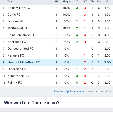
Team
SP
Sieg %
T
GT
TD
Pkt
Ø
Saint Mirren FC
1
2
100%
3
0
3
6
1.50
Celtic FC
2
1
100%
1
0
1
3
1.00
Dundee FC
3
2
50%
2
1
1
3
1.50
Motherwell FC
4
1
100%
2
1
1
3
3.00
Saint Johnstone FC
5
2
50%
4
4
0
3
4.00
Aberdeen FC
6
2
50%
2
3
-1
3
2.50
Dundee United FC
7
1
0%
1
1
0
1
2.00
Rangers FC
8
1
0%
1
1
0
1
2.00
Heart of Midlothian FC
9
1
0%
1
2
-1
0
3.00
Hibernian FC
10
1
0%
1
2
-1
0
3.00
Kilmarnock FC
11
1
0%
3
4
-1
0
7.00
Falkirk FC
12
1
0%
0
2
-2
0
2.00
*
Premiership Formtabelle
ist ebenfalls verfügbar.
Wer wird ein Tor erzielen?