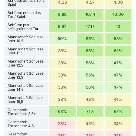
Schüsse auf das Tor /
4.38
4.57
4.00
Spiel
Schüsse neben das
8.88
10.14
10.00
Tor / Spiel
Schüsse pro
9.64
17.17
13
erfolgreichem Tor
Mannschaft Schüsse
50%
86%
68%
über 10,5
Mannschaft Schüsse
38%
86%
62%
über 11,5
Mannschaft Schüsse
38%
56%
47%
über 12,5
Mannschaft Schüsse
38%
56%
47%
über 13,5
Mannschaft Schüsse
38%
56%
47%
über 14,5
Mannschaft Schüsse
38%
43%
41%
über 15,5
Gesamtzahl
63%
71%
67%
Torschüsse 3,5+
Gesamtzahl
25%
43%
34%
Torschüsse 4,5+
Gesamtzahl
25%
28%
27%