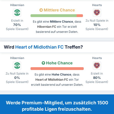
Hibernian
Hearts
Mittlere Chance
Erzielt in
Zu Null Spiele in
Es gibt eine
Mittlere Chance
, dass
70%
10%
Hibernian FC
ein Tor erzielt
Spiele (Gesamt)
Spiele (Gesamt)
basierend auf unseren Daten.
Wird
Heart of Midlothian FC
Treffen?
Hibernian
Hearts
Hohe Chance
Zu Null Spiele in
Erzielt in
Es gibt eine
Hohe Chance
, dass
0%
80%
Heart of Midlothian FC
ein Tor
Spiele (Gesamt)
Spiele (Gesamt)
erzielt basierend auf unseren Daten.
Werde Premium-Mitglied, um zusätzlich 1500
profitable Ligen freizuschalten.