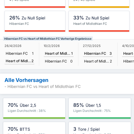
26%
33%
Zu Null Spiel
Zu Null Spiel
Hibernian FC
Heart of Midlothian FC
Hibernian FC vs Heart of Midlothian FC Vorherige Ergebnisse
26/4/2026
10/2/2026
27/12/2025
4/10/2
Hibernian FC
1
Heart of Midlothian FC
1
Hibernian FC
3
Heart of Midlothian FC
2
Hibernian FC
0
Heart of Midlothian FC
2
Hiber
Alle Vorhersagen
- Hibernian FC vs Heart of Midlothian FC
70%
85%
Über 2,5
Über 1,5
Ligen Durchschnitt : 38%
Ligen Durchschnitt : 75%
70%
3
BTTS
Tore / Spiel