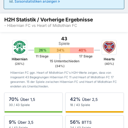
ist.
Saisonstatistiken anzeigen
H2H Statistik / Vorherige Ergebnisse
- Hibernian FC vs Heart of Midlothian FC
43
Spiele
26%
34%
40%
11 Siege
17 Siege
Hibernian
Hearts
15 Untentschieden
(26%)
(40%)
(34%)
Hibernian FC ggn. Heart of Midlothian FC's H2H-Werte zeigen, dass von
insgesamt 43 Begegnungen Hibernian FC 11 und Heart of Midlothian FC 17
gewannen. 15 der Spiele zwischen Hibernian FC und Heart of Midlothian FC
endeten als Unentschieden.
70%
42%
Über 1,5
Über 2,5
30 / 43 Spiele
18 / 43 Spiele
9%
56%
Über 3,5
BTTS
4 / 43 Spiele
24 / 43 Spiele