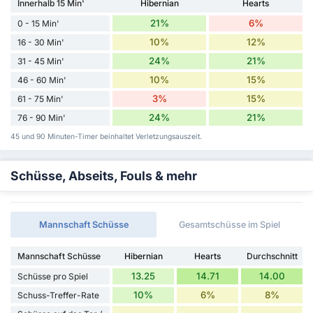
Innerhalb 15 Min'
Hibernian
Hearts
21%
6%
0 - 15 Min'
10%
12%
16 - 30 Min'
24%
21%
31 - 45 Min'
10%
15%
46 - 60 Min'
3%
15%
61 - 75 Min'
24%
21%
76 - 90 Min'
45 und 90 Minuten-Timer beinhaltet Verletzungsauszeit.
Schüsse, Abseits, Fouls & mehr
Mannschaft Schüsse
Gesamtschüsse im Spiel
Mannschaft Schüsse
Hibernian
Hearts
Durchschnitt
13.25
14.71
14.00
Schüsse pro Spiel
10%
6%
8%
Schuss-Treffer-Rate