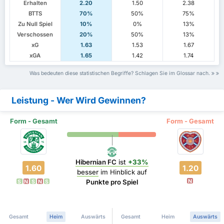
Erhalten
2.20
1.50
2.38
BTTS
70%
50%
75%
Zu Null Spiel
10%
0%
13%
Verschossen
20%
50%
13%
xG
1.63
1.53
1.67
xGA
1.65
1.42
1.74
Was bedeuten diese statistischen Begriffe? Schlagen Sie im Glossar nach.
Leistung - Wer Wird Gewinnen?
Form - Gesamt
Form - Gesamt
Hibernian FC
ist
+33%
1.60
1.20
besser
im Hinblick auf
N
Punkte pro Spiel
S
N
S
N
S
Gesamt
Heim
Auswärts
Gesamt
Heim
Auswärts