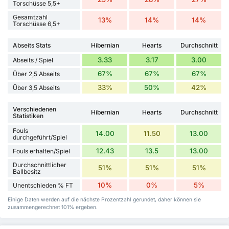
Torschüsse 5,5+
Gesamtzahl
13%
14%
14%
Torschüsse 6,5+
Abseits Stats
Hibernian
Hearts
Durchschnitt
3.33
3.17
3.00
Abseits / Spiel
67%
67%
67%
Über 2,5 Abseits
33%
50%
42%
Über 3,5 Abseits
Verschiedenen
Hibernian
Hearts
Durchschnitt
Statistiken
Fouls
14.00
11.50
13.00
durchgeführt/Spiel
12.43
13.5
13.00
Fouls erhalten/Spiel
Durchschnittlicher
51%
51%
51%
Ballbesitz
10%
0%
5%
Unentschieden % FT
Einige Daten werden auf die nächste Prozentzahl gerundet, daher können sie
zusammengerechnet 101% ergeben.