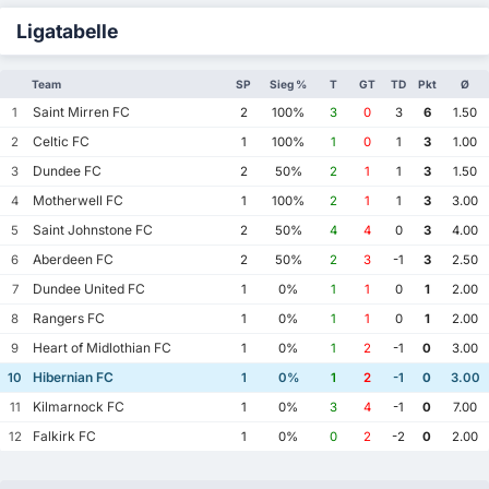
Ligatabelle
Team
SP
Sieg %
T
GT
TD
Pkt
Ø
Saint Mirren FC
1
2
100%
3
0
3
6
1.50
Celtic FC
2
1
100%
1
0
1
3
1.00
Dundee FC
3
2
50%
2
1
1
3
1.50
Motherwell FC
4
1
100%
2
1
1
3
3.00
Saint Johnstone FC
5
2
50%
4
4
0
3
4.00
Aberdeen FC
6
2
50%
2
3
-1
3
2.50
Dundee United FC
7
1
0%
1
1
0
1
2.00
Rangers FC
8
1
0%
1
1
0
1
2.00
Heart of Midlothian FC
9
1
0%
1
2
-1
0
3.00
Hibernian FC
10
1
0%
1
2
-1
0
3.00
Kilmarnock FC
11
1
0%
3
4
-1
0
7.00
Falkirk FC
12
1
0%
0
2
-2
0
2.00