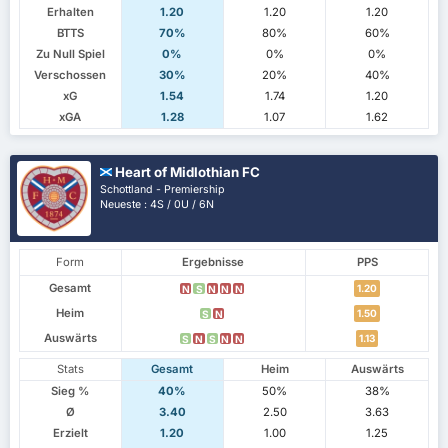
Erhalten
1.20
1.20
1.20
BTTS
70%
80%
60%
Zu Null Spiel
0%
0%
0%
Verschossen
30%
20%
40%
xG
1.54
1.74
1.20
xGA
1.28
1.07
1.62
Heart of Midlothian FC
Schottland - Premiership
Neueste : 4S / 0U / 6N
Form
Ergebnisse
PPS
Gesamt
1.20
N
S
N
N
N
Heim
1.50
S
N
Auswärts
1.13
S
N
S
N
N
Stats
Gesamt
Heim
Auswärts
Sieg %
40%
50%
38%
Ø
3.40
2.50
3.63
Erzielt
1.20
1.00
1.25