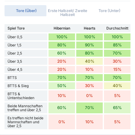
Tore (Über)
Erste Halbzeit/ Zweite
Tore (Unter)
Halbzeit
Spiel Tore
Hibernian
Hearts
Durchschnitt
100%
100%
100%
Über 0,5
80%
90%
85%
Über 1,5
60%
80%
70%
Über 2,5
20%
40%
30%
Über 3,5
20%
10%
15%
Über 4,5
70%
70%
70%
BTTS
50%
30%
40%
BTTS & Sieg
BTTS &
10%
0%
5%
Untentschieden
Beide Mannschaften
60%
70%
65%
treffen und über 2,5
Es treffen nicht beide
0%
10%
5%
Mannschaften und
über 2,5