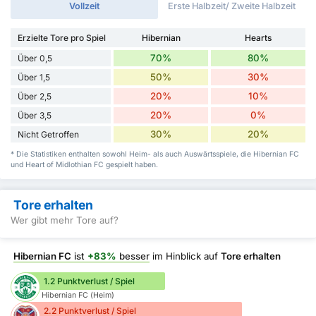
Vollzeit
Erste Halbzeit/ Zweite Halbzeit
Erzielte Tore pro Spiel
Hibernian
Hearts
70%
80%
Über 0,5
50%
30%
Über 1,5
20%
10%
Über 2,5
20%
0%
Über 3,5
30%
20%
Nicht Getroffen
* Die Statistiken enthalten sowohl Heim- als auch Auswärtsspiele, die Hibernian FC
und Heart of Midlothian FC gespielt haben.
Tore erhalten
Wer gibt mehr Tore auf?
Hibernian FC
ist
+83%
besser
im Hinblick auf
Tore erhalten
1.2 Punktverlust / Spiel
Hibernian FC (Heim)
2.2 Punktverlust / Spiel