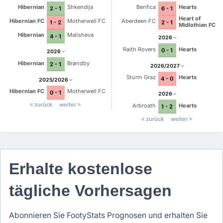
Hibernian
Shkendija
Benfica
Hearts
2 - 1
6 - 1
Heart of
Hibernian FC
Motherwell FC
Aberdeen FC
1 - 2
2 - 1
Midlothian FC
Hibernian
Malisheva
4 - 1
2026
Raith Rovers
Hearts
0 - 1
2026
Hibernian
Brøndby
2 - 1
2026/2027
Sturm Graz
Hearts
4 - 0
2025/2026
Hibernian FC
Motherwell FC
0 - 1
2026
zurück
weiter
Arbroath
Hearts
1 - 2
zurück
weiter
Erhalte kostenlose
tägliche Vorhersagen
Abonnieren Sie FootyStats Prognosen und erhalten Sie