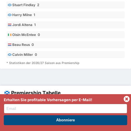
Stuart Findlay 2
Harry Milne 1
Jordi Altena 1
Oisin McEntee 0
Beau Reus 0
Calvin Miller 0
* Statistiken der 2026/27 Saison aus Premiership
Premiership Tabelle
Erhalten Sie profitable Vorhersagen per E-Mail!
Team
SP
Sieg %
T
GT
TD
Pkt
Ø
Saint Mirren FC
1
2
100%
3
0
3
6
1.50
Celtic FC
2
1
100%
1
0
1
3
1.00
WERDEN SIE PREMIUM UND PROFITIEREN SIE JETZT.
Dundee FC
3
2
50%
2
1
1
3
1.50