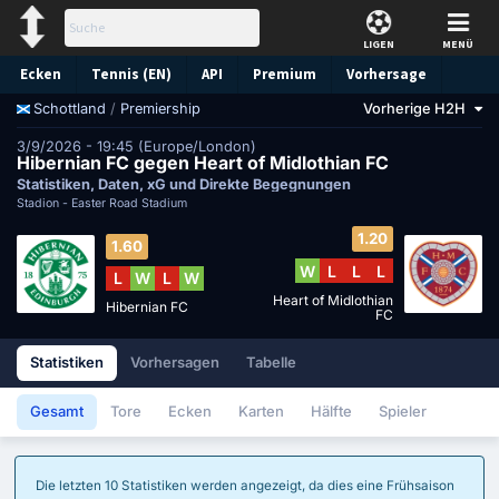
LIGEN
MENÜ
Ecken
Tennis (EN)
API
Premium
Vorhersage
/
Premiership
Vorherige H2H
Schottland
3/9/2026 - 19:45 (Europe/London)
Hibernian FC gegen Heart of Midlothian FC
Statistiken, Daten, xG und Direkte Begegnungen
Stadion -
Easter Road Stadium
1.20
1.60
W
L
L
L
L
W
L
W
Heart of Midlothian
Hibernian FC
FC
Statistiken
Vorhersagen
Tabelle
Gesamt
Tore
Ecken
Karten
Hälfte
Spieler
Die letzten 10 Statistiken werden angezeigt, da dies eine Frühsaison