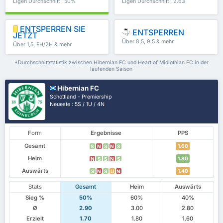
Ligen Durchschnitt : 50%
Ligen Durchschnitt : 2.63
ENTSPERREN SIE
ENTSPERREN
JETZT
Über 8,5, 9,5 & mehr
Über 1,5, FH/2H & mehr
*Durchschnittstatistik zwischen Hibernian FC und Heart of Midlothian FC in der
laufenden Saison
Hibernian FC
Schottland - Premiership
Neueste : 5S / 1U / 4N
Form
Ergebnisse
PPS
Gesamt
1.60
S
N
S
N
S
Heim
1.80
N
S
S
N
S
Auswärts
1.40
S
N
S
U
N
Stats
Gesamt
Heim
Auswärts
Sieg %
50%
60%
40%
Ø
2.90
3.00
2.80
Erzielt
1.70
1.80
1.60