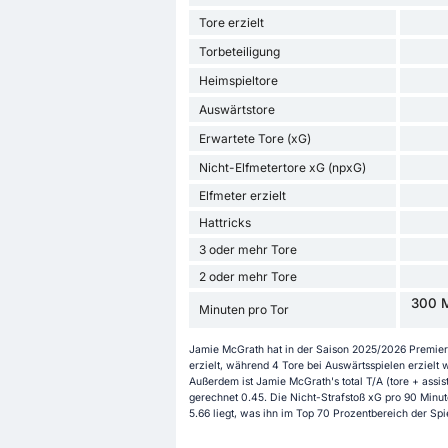
Tore erzielt
Torbeteiligung
Heimspieltore
Auswärtstore
Erwartete Tore (xG)
Nicht-Elfmetertore xG (npxG)
Elfmeter erzielt
Hattricks
3 oder mehr Tore
2 oder mehr Tore
300 M
Minuten pro Tor
Jamie McGrath hat in der Saison 2025/2026 Premiersh
erzielt, während 4 Tore bei Auswärtsspielen erzielt
Außerdem ist Jamie McGrath's total T/A (tore + assist
gerechnet 0.45. Die Nicht-Strafstoß xG pro 90 Minut
5.66 liegt, was ihn im Top 70 Prozentbereich der Spi