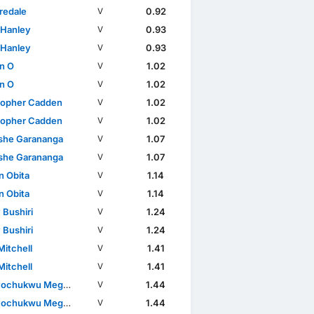
redale
0.92
V
 Hanley
0.93
V
 Hanley
0.93
V
n O
1.02
V
n O
1.02
V
topher Cadden
1.02
V
topher Cadden
1.02
V
he Garananga
1.07
V
he Garananga
1.07
V
n Obita
1.14
V
n Obita
1.14
V
 Bushiri
1.24
V
 Bushiri
1.24
V
Mitchell
1.41
V
Mitchell
1.41
V
ochukwu Megwa
1.44
V
ochukwu Megwa
1.44
V