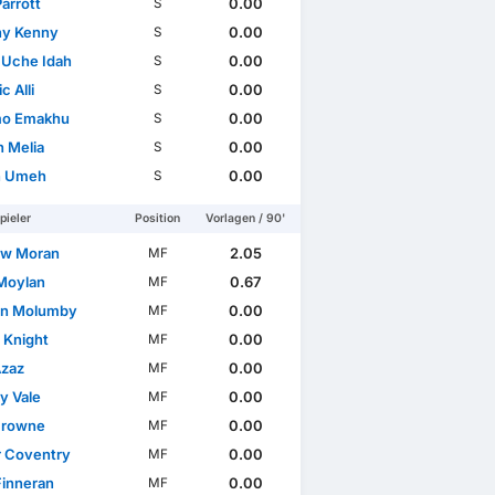
arrott
0.00
S
y Kenny
0.00
S
Uche Idah
0.00
S
c Alli
0.00
S
mo Emakhu
0.00
S
 Melia
0.00
S
n Umeh
0.00
S
pieler
Position
Vorlagen / 90'
ew Moran
2.05
MF
Moylan
0.67
MF
on Molumby
0.00
MF
 Knight
0.00
MF
Azaz
0.00
MF
y Vale
0.00
MF
Browne
0.00
MF
 Coventry
0.00
MF
Finneran
0.00
MF