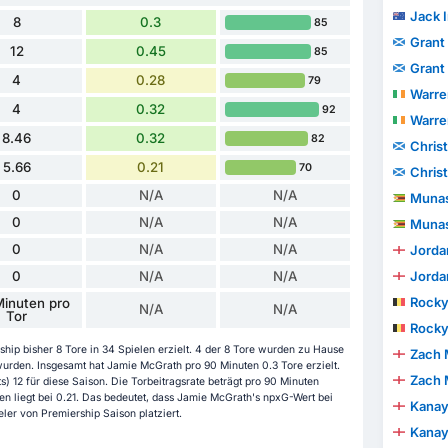
Jack I
8
0.3
85
Grant
12
0.45
85
Grant
4
0.28
79
Warre
4
0.32
92
Warre
8.46
0.32
82
Chris
5.66
0.21
70
Chris
0
N/A
N/A
Munas
0
N/A
N/A
Munas
0
N/A
N/A
Jorda
0
N/A
N/A
Jorda
Rocky
inuten pro
N/A
N/A
Tor
Rocky
ip bisher 8 Tore in 34 Spielen erzielt. 4 der 8 Tore wurden zu Hause
Zach 
 wurden. Insgesamt hat Jamie McGrath pro 90 Minuten 0.3 Tore erzielt.
Zach 
s) 12 für diese Saison. Die Torbeitragsrate beträgt pro 90 Minuten
en liegt bei 0.21. Das bedeutet, dass Jamie McGrath's npxG-Wert bei
Kanay
eler von Premiership Saison platziert.
Kanay