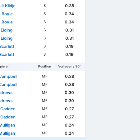
lt Klidje
0.38
S
n Boyle
0.34
S
n Boyle
0.34
S
Elding
0.31
S
Elding
0.31
S
Scarlett
0.19
S
Scottischer FA Cup
Internazionale Freundschaftspiele
Scarlett
0.19
S
pieler
Position
Vorlagen / 90'
Campbell
0.38
MF
Campbell
0.38
MF
ndrews
0.30
MF
ndrews
0.30
MF
 Cadden
0.27
MF
 Cadden
0.27
MF
Mulligan
0.24
MF
Mulligan
0.24
MF