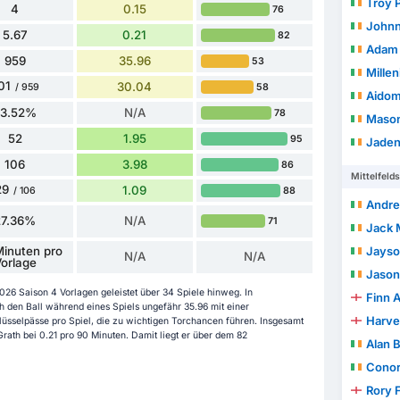
Troy P
4
0.15
76
Johnn
5.67
0.21
82
Adam 
959
35.96
53
Milleni
01
30.04
58
/ 959
Aido
83.52%
N/A
78
Mason
52
1.95
95
Jade
106
3.98
86
Mittelfelds
29
1.09
88
/ 106
Andr
27.36%
N/A
71
Jack 
inuten pro
Jays
N/A
N/A
orlage
Jason
6 Saison 4 Vorlagen geleistet über 34 Spiele hinweg. In
Finn 
 den Ball während eines Spiels ungefähr 35.96 mit einer
Harve
hlüsselpässe pro Spiel, die zu wichtigen Torchancen führen. Insgesamt
rath bei 0.21 pro 90 Minuten. Damit liegt er über dem 82
Alan 
Conor
Rory 