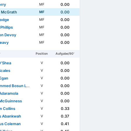
erry
0.00
MF
 McGrath
0.00
MF
Hodge
0.00
MF
 Phillips
0.00
MF
on Devoy
0.00
MF
Leavy
0.00
MF
r
Position
Aufgabe/90'
O'Shea
0.00
V
Scales
0.00
V
Egan
0.00
V
med Bosun Lawal
0.00
V
Adaramola
0.00
V
McGuinness
0.00
V
n Collins
0.33
V
s Abankwah
0.37
V
us Coleman
0.41
V