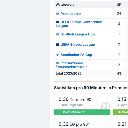
Wettbewerb
SP
34
Premiership
UEFA Europa Conference
3
League
1
Scottish League Cup
2
UEFA Europa League
1
Scottischer FA Cup
Internazionale
2
Freundschaftspiele
total 2025/2026
43
Statistiken pro 90 Minuten in Premie
0.30
0.15
Tore pro 90
8 Tore insgesamt
4 Vorl
85 Prozentbereich
76 Pro
0.32
0.21
xG pro 90'