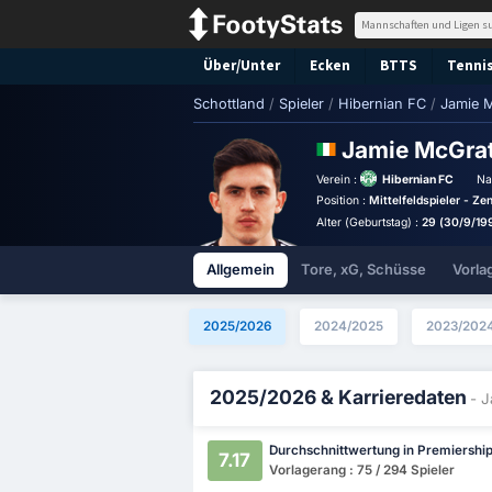
Über/Unter
Ecken
BTTS
Tennis
Schottland
/
Spieler
/
Hibernian FC
/
Jamie 
Jamie McGra
Verein :
Hibernian FC
Na
Position :
Mittelfeldspieler - Ze
Alter (Geburtstag) :
29 (30/9/19
Allgemein
Tore, xG, Schüsse
Vorla
2025/2026
2024/2025
2023/202
2025/2026 & Karrieredaten
- 
Durchschnittwertung in Premiershi
7.17
Vorlagerang : 75 / 294 Spieler