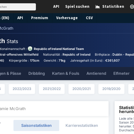
API
Spiel suchen
Statistiken
 (EN)
API
Premium
Vorhersage
CSV
McGrath
th
Stats
tionalmannschaft :
Republic of Ireland National Team
ntral-offensives Mittelfeld
Nationalität :
Republic of Ireland
Birthplace :
Dublin - Repub
96)
Körpergröße :
175cm
Gewicht :
71kg
Jahresgehalt (in Euro) :
€361,607
gen & Pässe
Dribbling
Karten & Fouls
Amtierend
Elfmeter
4
2022/2023
2021/2022
2020/2021
2019/2020
Statist
Jamie McGrath
herunt
Lade alle
Saison 20
p
Saisonstatistiken
Karrierestatistiken
herunter. 
Durchschni