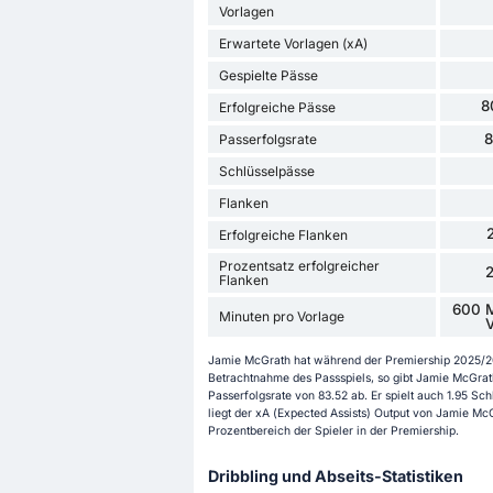
Vorlagen
Erwartete Vorlagen (xA)
Gespielte Pässe
8
Erfolgreiche Pässe
Passerfolgsrate
Schlüsselpässe
Flanken
Erfolgreiche Flanken
Prozentsatz erfolgreicher
Flanken
600 M
Minuten pro Vorlage
V
Jamie McGrath hat während der Premiership 2025/202
Betrachtnahme des Passspiels, so gibt Jamie McGrath
Passerfolgsrate von 83.52 ab. Er spielt auch 1.95 Sc
liegt der xA (Expected Assists) Output von Jamie McG
Prozentbereich der Spieler in der Premiership.
Dribbling und Abseits-Statistiken