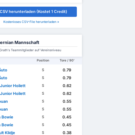
CSV herunterladen (Kostet 1 Credit)
Kostenloses CSV-File herunterladen »
ernian Mannschaft
rath's Teammitglieder auf Vereinsniveau
Position
Tore / 90'
Šuto
0.79
S
Šuto
0.79
S
Junior Hoilett
0.62
S
Junior Hoilett
0.62
S
Youan
0.55
S
Youan
0.55
S
n Bowie
0.45
S
n Bowie
0.45
S
lt Klidje
0.38
S