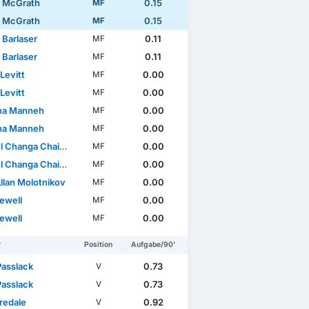
 McGrath
0.15
MF
 McGrath
0.15
MF
 Barlaser
0.11
MF
 Barlaser
0.11
MF
Levitt
0.00
MF
Levitt
0.00
MF
na Manneh
0.00
MF
na Manneh
0.00
MF
 Changa Chaiwa
0.00
MF
 Changa Chaiwa
0.00
MF
llan Molotnikov
0.00
MF
ewell
0.00
MF
ewell
0.00
MF
r
Position
Aufgabe/90'
Passlack
0.73
V
Passlack
0.73
V
redale
0.92
V