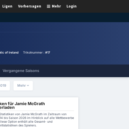
Ligen
Vorhersagen
Mehr
Login
lic of Ireland
Trikotnummer :
#17
Vergangene Saisons
2019
Mehr
iken für Jamie McGrath
erladen
 Statistiken von Jamie McGrath im Zeitraum von
14 bis Saison 2026 im Hinblick auf alle Wettbewerbe
Diese Option enthält alle Gesamt- und
ttstatistiken des Spielers.