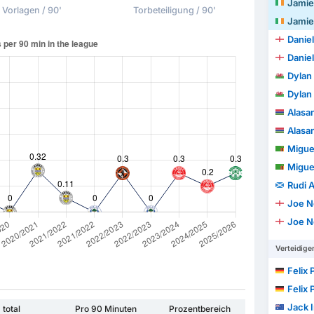
Jamie
Vorlagen / 90'
Torbeteiligung / 90'
Jamie
Daniel
Daniel
Dylan 
Dylan 
Alasa
Alasa
Miguel
Miguel
Rudi A
Joe N
Joe N
Verteidige
Felix 
Felix 
Jack I
total
Pro 90 Minuten
Prozentbereich