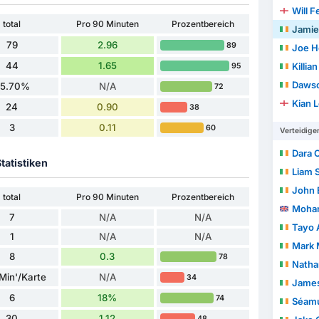
Will F
total
Pro 90 Minuten
Prozentbereich
Jamie
79
2.96
89
Joe 
44
1.65
Killian
95
Daws
55.70%
N/A
72
Kian 
24
0.90
38
3
0.11
60
Verteidige
Dara 
tatistiken
Liam 
John 
total
Pro 90 Minuten
Prozentbereich
Moham
7
N/A
N/A
Tayo 
1
N/A
N/A
Mark 
8
0.3
78
Natha
Min'/Karte
N/A
34
Jame
6
18%
74
Séam
30
1.12
48