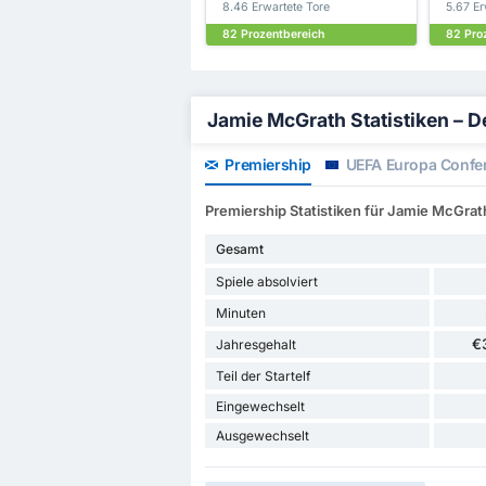
8.46 Erwartete Tore
5.67 Er
82 Prozentbereich
82 Pro
Jamie McGrath Statistiken – Det
Premiership
UEFA Europa Confe
Premiership Statistiken für Jamie McGrat
Gesamt
Spiele absolviert
Minuten
€
Jahresgehalt
Teil der Startelf
Eingewechselt
Ausgewechselt