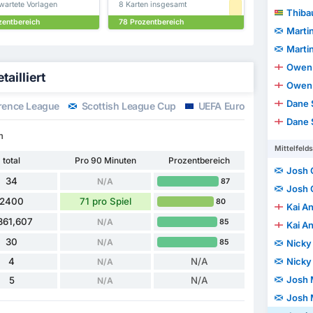
wartete Vorlagen
8 Karten insgesamt
Thibau
zentbereich
78 Prozentbereich
Marti
Marti
Owen 
ailliert
Owen 
Dane 
rence League
Scottish League Cup
UEFA Europa League
Dane 
h
Mittelfelds
total
Pro 90 Minuten
Prozentbereich
Josh 
34
N/A
87
Josh 
2400
71 pro Spiel
80
Kai A
361,607
N/A
85
Kai A
30
N/A
85
Nicky
4
N/A
Nicky
N/A
Josh 
5
N/A
N/A
Josh 