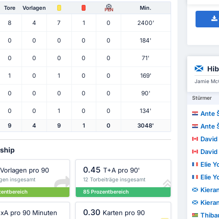
Tore
Vorlagen
Min.
PEN
8
4
7
1
0
2400'
0
0
0
0
0
184'
0
0
0
0
0
71'
Hib
1
0
1
0
0
169'
Jamie McG
0
0
0
0
0
90'
Stürmer
0
0
1
0
0
134'
Ante 
Ante 
9
4
9
1
0
3048'
David 
rship
David 
Elie 
0.45
Vorlagen pro 90
T+A pro 90'
Elie 
agen insgesamt
12 Torbeiträge insgesamt
Kiera
zentbereich
85 Prozentbereich
Kiera
0.30
xA pro 90 Minuten
Karten pro 90
Thibau