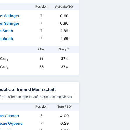
Position
Aufgabe/90'
l Sallinger
0.90
T
l Sallinger
0.90
T
n Smith
1.89
T
n Smith
1.89
T
Alter
Sieg %
 Gray
37
38
%
 Gray
37
38
%
ublic of Ireland Mannschaft
rath's Teammitglieder auf internationalem Niveau
Position
Tore / 90'
as Cannon
4.09
S
ozie Ogbene
0.29
S