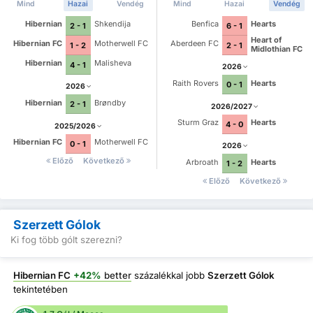
Mind
Hazai
Vendég
Mind
Hazai
Vendég
Hibernian
Shkendija
Benfica
Hearts
2 - 1
6 - 1
Heart of
Hibernian FC
Motherwell FC
Aberdeen FC
1 - 2
2 - 1
Midlothian FC
Hibernian
Malisheva
4 - 1
2026
Raith Rovers
Hearts
0 - 1
2026
Hibernian
Brøndby
2 - 1
2026/2027
Sturm Graz
Hearts
4 - 0
2025/2026
Hibernian FC
Motherwell FC
0 - 1
2026
Előző
Következő
Arbroath
Hearts
1 - 2
Előző
Következő
Szerzett Gólok
Ki fog több gólt szerezni?
Hibernian FC
+42%
better
százalékkal jobb
Szerzett Gólok
tekintetében