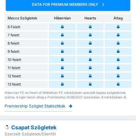
DATA FOR PREMIUM MEMBERS ONLY
Meccs Szögletek
Hibernian
Hearts
Átlag
6 Felett
7 felett
8 felett
9 felett
10 felett
11 felett
12 felett
13 felett
Hibernian FC és Heart of Midlothian FC mérkőzésen szerzett összes szögleteinek
száma. A ligán belüli átlag a Premiership 2026/2027 szezonban, 8 mérkőzésen át.
Premiership Szöglet Statisztikák
Csapat Szögletek
Szerzett Szögletek/Ellenfél