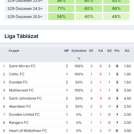
86%
80%
83%
SZR Összesen 23.5+
71%
60%
66%
SZR Összesen 24.5+
56%
40%
48%
SZR Összesen 25.5+
Liga Táblázat
Csapat
MP
Győzelem
GF
GA
GD
Pts
Átl.
%
Saint Mirren FC
1
2
100%
3
0
3
6
1.50
Celtic FC
2
1
100%
1
0
1
3
1.00
Dundee FC
3
2
50%
2
1
1
3
1.50
Motherwell FC
4
1
100%
2
1
1
3
3.00
Saint Johnstone FC
5
2
50%
4
4
0
3
4.00
Aberdeen FC
6
2
50%
2
3
-1
3
2.50
Dundee United FC
7
1
0%
1
1
0
1
2.00
Rangers FC
8
1
0%
1
1
0
1
2.00
Heart of Midlothian FC
9
1
0%
1
2
-1
0
3.00