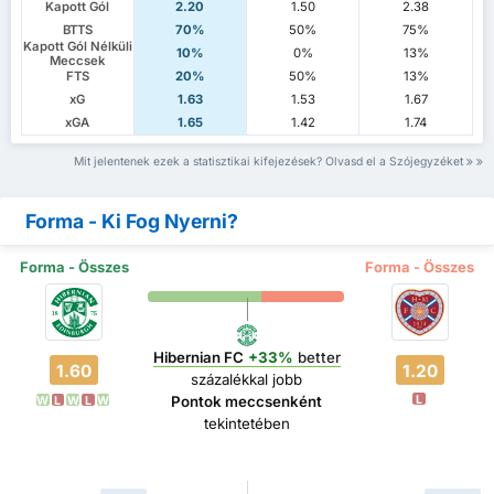
Kapott Gól
2.20
1.50
2.38
BTTS
70%
50%
75%
Kapott Gól Nélküli
10%
0%
13%
Meccsek
FTS
20%
50%
13%
xG
1.63
1.53
1.67
xGA
1.65
1.42
1.74
Mit jelentenek ezek a statisztikai kifejezések? Olvasd el a Szójegyzéket
Forma - Ki Fog Nyerni?
Forma - Összes
Forma - Összes
Hibernian FC
+33%
better
1.60
1.20
százalékkal jobb
L
Pontok meccsenként
W
L
W
L
W
tekintetében