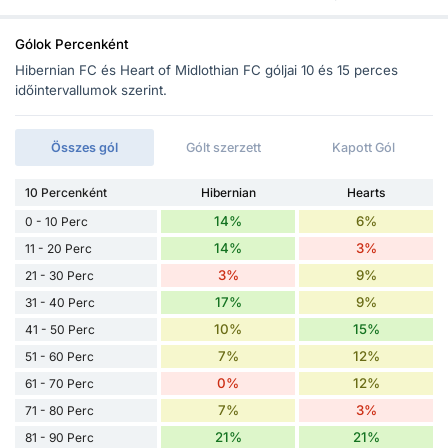
Gólok Percenként
Hibernian FC és Heart of Midlothian FC góljai 10 és 15 perces
időintervallumok szerint.
Összes gól
Gólt szerzett
Kapott Gól
10 Percenként
Hibernian
Hearts
14%
6%
0 - 10 Perc
14%
3%
11 - 20 Perc
3%
9%
21 - 30 Perc
17%
9%
31 - 40 Perc
10%
15%
41 - 50 Perc
7%
12%
51 - 60 Perc
0%
12%
61 - 70 Perc
7%
3%
71 - 80 Perc
21%
21%
81 - 90 Perc