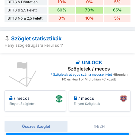
10%
0%
5%
BTTS & Döntetlen
60%
70%
65%
BTTS & 2,5 Felett
0%
10%
5%
BTTS No & 2,5 Felett
Szöglet statisztikák
Hány szögletrúgásra kerül sor?
UNLOCK
Szögletek / meccs
* Szögletek átlagos száma meccsenként
Hibernian
FC és Heart of Midlothian FC között
/ meccs
/ meccs
Elnyert Szögletek
Elnyert Szögletek
Összes Szöglet
1H/2H