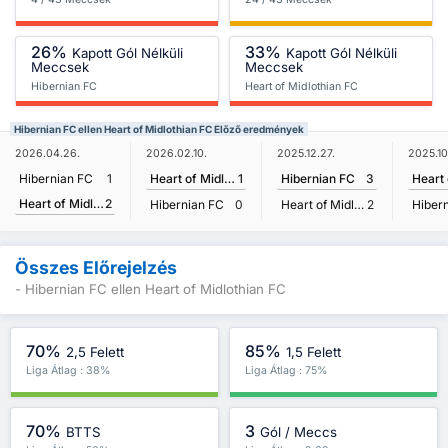
26%
33%
Kapott Gól Nélküli
Kapott Gól Nélküli
Meccsek
Meccsek
Hibernian FC
Heart of Midlothian FC
Hibernian FC ellen Heart of Midlothian FC Előző eredmények
2026.04.26.
2026.02.10.
2025.12.27.
2025.10
Hibernian FC
1
Heart of Midlothian FC
1
Hibernian FC
3
Heart of Midlothian FC
2
Hibernian FC
0
Heart of Midlothian FC
2
Hiber
Összes Előrejelzés
- Hibernian FC ellen Heart of Midlothian FC
70%
85%
2,5 Felett
1,5 Felett
Liga Átlag : 38%
Liga Átlag : 75%
70%
3
BTTS
Gól / Meccs