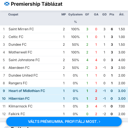
Premiership Táblázat
Csapat
MP
Győzelem
GF
GA
GD
Pts
Átl.
%
Saint Mirren FC
1
2
100%
3
0
3
6
1.50
Celtic FC
2
1
100%
1
0
1
3
1.00
Dundee FC
3
2
50%
2
1
1
3
1.50
Motherwell FC
4
1
100%
2
1
1
3
3.00
Saint Johnstone FC
5
2
50%
4
4
0
3
4.00
Aberdeen FC
6
2
50%
2
3
-1
3
2.50
Dundee United FC
7
1
0%
1
1
0
1
2.00
Rangers FC
8
1
0%
1
1
0
1
2.00
Heart of Midlothian FC
9
1
0%
1
2
-1
0
3.00
Hibernian FC
10
1
0%
1
2
-1
0
3.00
Kilmarnock FC
11
1
0%
3
4
-1
0
7.00
Falkirk FC
12
1
0%
0
2
-2
0
2.00
VÁLTS PRÉMIUMRA. PROFITÁLJ MOST.