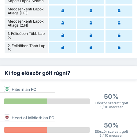
Kapott Lapok Száma
Meccsenkénti Lapok
Átlaga (1.FI)
Meccsenkénti Lapok
Átlaga (2.FI)
1. Félidőben Több Lap
%
2. Félidőben Több Lap
%
Ki fog először gólt rúgni?
Hibernian FC
50%
Először szerzett gólt
5 / 10 meccsen
Heart of Midlothian FC
50%
Először szerzett gólt
5 / 10 meccsen