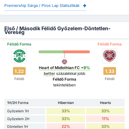
Premiership Sárga / Piros Lap Statisztikák
Első / Második Félidő Győzelem-Döntetlen-
Vereség
Félidő Forma
Félidő Forma
Heart of Midlothian FC
+9%
1.22
1.33
better
százalékkal jobb
Félidő
Félidő
Félidő Forma
tekintetében
1H/2H Forma
Hibernian
Hearts
33%
33%
Győzelem 1H
33%
11%
Győzelem 2H
22%
33%
Döntetlen 1H