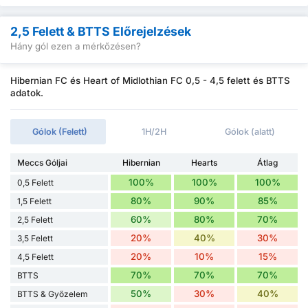
2,5 Felett & BTTS Előrejelzések
Hány gól ezen a mérkőzésen?
Hibernian FC és Heart of Midlothian FC 0,5 - 4,5 felett és BTTS
adatok.
Gólok (Felett)
1H/2H
Gólok (alatt)
Meccs Góljai
Hibernian
Hearts
Átlag
100%
100%
100%
0,5 Felett
80%
90%
85%
1,5 Felett
60%
80%
70%
2,5 Felett
20%
40%
30%
3,5 Felett
20%
10%
15%
4,5 Felett
70%
70%
70%
BTTS
50%
30%
40%
BTTS & Győzelem