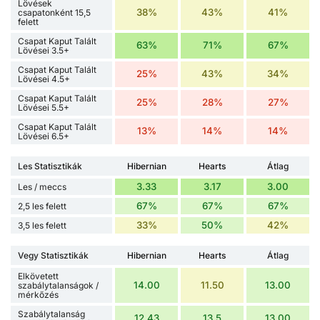
Lövések
38%
43%
41%
csapatonként 15,5
felett
Csapat Kaput Talált
63%
71%
67%
Lövései 3.5+
Csapat Kaput Talált
25%
43%
34%
Lövései 4.5+
Csapat Kaput Talált
25%
28%
27%
Lövései 5.5+
Csapat Kaput Talált
13%
14%
14%
Lövései 6.5+
Les Statisztikák
Hibernian
Hearts
Átlag
3.33
3.17
3.00
Les / meccs
67%
67%
67%
2,5 les felett
33%
50%
42%
3,5 les felett
Vegy Statisztikák
Hibernian
Hearts
Átlag
Elkövetett
14.00
11.50
13.00
szabálytalanságok /
mérkőzés
Szabálytalanság
12.43
13.5
13.00