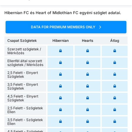
Hibernian FC és Heart of Midlothian FC egyéni szöglet adatai.
DATA FOR PREMIUM MEMBERS ONLY
Csapat Szögletek
Hibernian
Hearts
Átlag
Szerzett szögletek /
Mérkőzés
Ellenfél által szerzett
szögletek / Mérkőzés
2,5 Felett - Elnyert
Szögletek
3,5 Felett - Elnyert
Szögletek
4,5 Felett - Elnyert
Szögletek
2,5 Felett - Szögletek
Ellen
3,5 Felett - Szögletek
Ellen
4,5 Felett - Szögletek