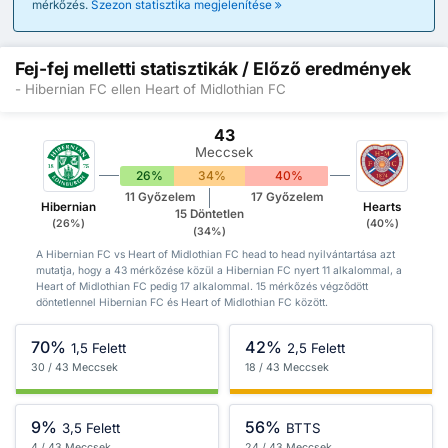
mérkőzés.
Szezon statisztika megjelenítése
Fej-fej melletti statisztikák / Előző eredmények
- Hibernian FC ellen Heart of Midlothian FC
43
Meccsek
26%
34%
40%
11 Győzelem
17 Győzelem
Hibernian
Hearts
15 Döntetlen
(26%)
(40%)
(34%)
A Hibernian FC vs Heart of Midlothian FC head to head nyilvántartása azt
mutatja, hogy a 43 mérkőzése közül a Hibernian FC nyert 11 alkalommal, a
Heart of Midlothian FC pedig 17 alkalommal. 15 mérkőzés végződött
döntetlennel Hibernian FC és Heart of Midlothian FC között.
70%
42%
1,5 Felett
2,5 Felett
30 / 43 Meccsek
18 / 43 Meccsek
9%
56%
3,5 Felett
BTTS
4 / 43 Meccsek
24 / 43 Meccsek