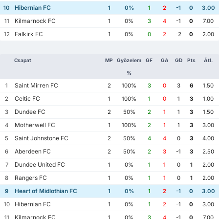
Hibernian FC
10
1
0%
1
2
-1
0
3.00
Kilmarnock FC
11
1
0%
3
4
-1
0
7.00
Falkirk FC
12
1
0%
0
2
-2
0
2.00
Csapat
MP
Győzelem
GF
GA
GD
Pts
Átl.
%
Saint Mirren FC
1
2
100%
3
0
3
6
1.50
Celtic FC
2
1
100%
1
0
1
3
1.00
Dundee FC
3
2
50%
2
1
1
3
1.50
Motherwell FC
4
1
100%
2
1
1
3
3.00
Saint Johnstone FC
5
2
50%
4
4
0
3
4.00
Aberdeen FC
6
2
50%
2
3
-1
3
2.50
Dundee United FC
7
1
0%
1
1
0
1
2.00
Rangers FC
8
1
0%
1
1
0
1
2.00
Heart of Midlothian FC
9
1
0%
1
2
-1
0
3.00
Hibernian FC
10
1
0%
1
2
-1
0
3.00
Kilmarnock FC
11
1
0%
3
4
-1
0
7.00