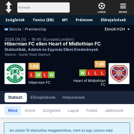
LIGÁK
MENÜ
Szögletek
Tenisz (EN)
API
Prémium
Előrejelzések
/
Premiership
Elmúlt H2H
Skócia
2026.09.03. - 19:45 (Europe/London)
Hibernian FC ellen Heart of Midlothian FC
Statisztikák, Adatok és Egymás Elleni Eredmények
Stadion -
Easter Road Stadium
1.20
1.60
W
L
L
L
L
W
L
W
Heart of Midlothian
Hibernian FC
FC
Statiszt.
Előrejelzések
Helyezések
Mind
Gólok
Szögletek
Lapok
Félidő
Játékosok
Az utolsó 10 statisztika megjelenítése, mert ez egy szezon eleji