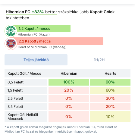
Hibernian FC
+83%
better
százalékkal jobb
Kapott Gólok
tekintetében
1.2 Kapott / meccs
Hibernian FC (Hazai)
2.2 Kapott / meccs
Heart of Midlothian FC (Vendég)
Teljes játékidő
1H/2H
Kapott Gólt / Meccs
Hibernian
Hearts
100%
90%
0,5 Felett
20%
60%
1,5 Felett
0%
30%
2,5 Felett
0%
20%
3,5 Felett
Kapott Gól Nélküli
0%
10%
Meccsek
* A kapott gólok adatai magukba foglalják mind Hibernian FC, mind Heart of
Midlothian FC hazai és idegenbeli mérkőzésein kapott gólokat.