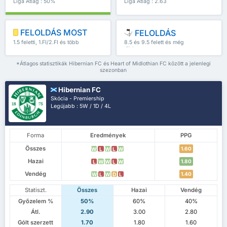
Liga Átlag : 50%
Liga Átlag : 2.63
FELOLDÁS MOST
FELOLDÁS
1.5 feletti, 1.FI/2.FI és több
8.5 és 9.5 felett és még
több
*Átlagos statisztikák Hibernian FC és Heart of Midlothian FC között a jelenlegi
szezonban
Hibernian FC
Skócia - Premiership
Legújabb : 5W / 1D / 4L
Forma
Eredmények
PPG
Összes
1.60
W
L
W
L
W
Hazai
1.80
L
W
W
L
W
Vendég
1.40
W
L
W
D
L
Statiszt.
Összes
Hazai
Vendég
Győzelem %
50%
60%
40%
Átl.
2.90
3.00
2.80
Gólt szerzett
1.70
1.80
1.60