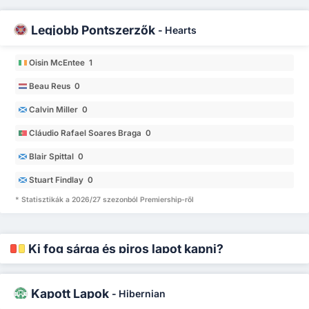
Legjobb Pontszerzők
-
Hearts
Oisin McEntee 1
Beau Reus 0
Calvin Miller 0
Cláudio Rafael Soares Braga 0
Blair Spittal 0
Stuart Findlay 0
* Statisztikák a 2026/27 szezonból Premiership-ről
Ki fog sárga és piros lapot kapni?
Kapott Lapok
-
Hibernian