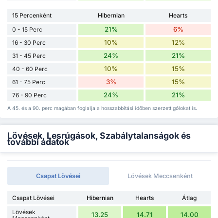
15 Percenként
Hibernian
Hearts
21%
6%
0 - 15 Perc
10%
12%
16 - 30 Perc
24%
21%
31 - 45 Perc
10%
15%
40 - 60 Perc
3%
15%
61 - 75 Perc
24%
21%
76 - 90 Perc
A 45. és a 90. perc magában foglalja a hosszabbítási időben szerzett gólokat is.
Lövések, Lesrúgások, Szabálytalanságok és
további adatok
Csapat Lövései
Lövések Meccsenként
Csapat Lövései
Hibernian
Hearts
Átlag
Lövések
13.25
14.71
14.00