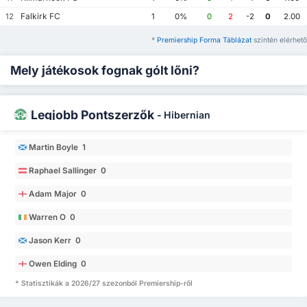
Falkirk FC
12
1
0%
0
2
-2
0
2.00
*
Premiership Forma Táblázat
szintén elérhető
Mely játékosok fognak gólt lőni?
Legjobb Pontszerzők
-
Hibernian
Martin Boyle 1
Raphael Sallinger 0
Adam Major 0
Warren O 0
Jason Kerr 0
Owen Elding 0
* Statisztikák a 2026/27 szezonból Premiership-ről