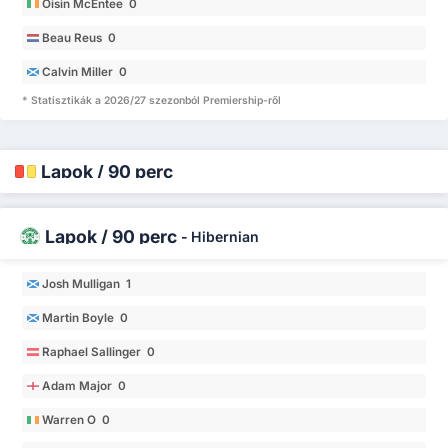
Oisin McEntee 0
Beau Reus 0
Calvin Miller 0
* Statisztikák a 2026/27 szezonból Premiership-ről
Lapok / 90 perc
Lapok / 90 perc
-
Hibernian
Josh Mulligan 1
Martin Boyle 0
Raphael Sallinger 0
Adam Major 0
Warren O 0