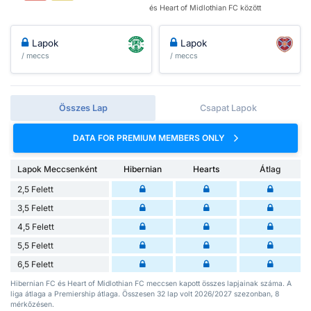
és Heart of Midlothian FC között
Lapok
Lapok
/ meccs
/ meccs
Összes Lap
Csapat Lapok
DATA FOR PREMIUM MEMBERS ONLY
Lapok Meccsenként
Hibernian
Hearts
Átlag
2,5 Felett
3,5 Felett
4,5 Felett
5,5 Felett
6,5 Felett
Hibernian FC és Heart of Midlothian FC meccsen kapott összes lapjainak száma. A
liga átlaga a Premiership átlaga. Összesen 32 lap volt 2026/2027 szezonban, 8
mérkőzésen.