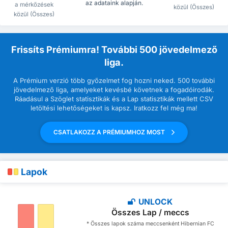
az adataink alapján.
a mérkőzések
közül (Összes)
közül (Összes)
Frissíts Prémiumra! További 500 jövedelmező
liga.
A Prémium verzió több győzelmet fog hozni neked. 500 további
jövedelmező liga, amelyeket kevésbé követnek a fogadóirodák.
Ráadásul a Szöglet statisztikák és a Lap statisztikák mellett CSV
letöltési lehetőségeket is kapsz. Iratkozz fel még ma!
CSATLAKOZZ A PRÉMIUMHOZ MOST
Lapok
UNLOCK
Összes Lap / meccs
* Összes lapok száma meccsenként Hibernian FC