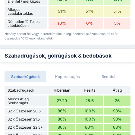
Ellenfél / mérkőzés
Átlagos
51%
51%
51%
Labdabirtoklás
Döntetlen % Teljes
10%
0%
5%
Játékidőben
Néhány adatot fel vagy le kerekítettünk a legközelebbi százalékhoz, és ezért
összeadva 101%-nak tekinthetők.
Szabadrúgások, gólrúgások & bedobások
Szabadrúgások
Kapura rúgás
Bedobás
Szabadrúgások
Hibernian
Hearts
Átlag
Meccs Átlag
27.29
25.6
26
Szabarúgás
86%
100%
93%
SZR Összesen 20.5+
86%
100%
93%
SZR Összesen 21.5+
86%
80%
83%
SZR Összesen 22.5+