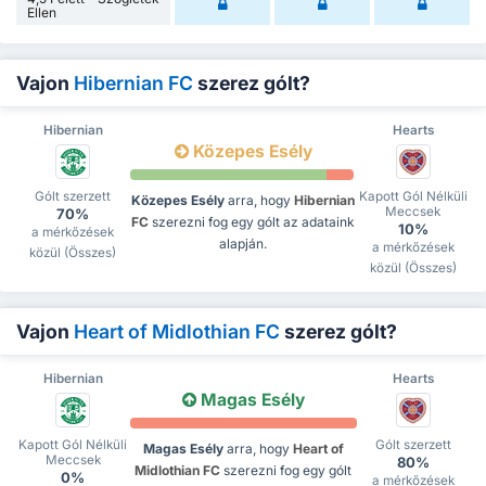
Ellen
Vajon
Hibernian FC
szerez gólt?
Hibernian
Hearts
Közepes Esély
Gólt szerzett
Kapott Gól Nélküli
Közepes Esély
arra, hogy
Hibernian
Meccsek
70%
FC
szerezni fog egy gólt az adataink
10%
a mérkőzések
alapján.
a mérkőzések
közül (Összes)
közül (Összes)
Vajon
Heart of Midlothian FC
szerez gólt?
Hibernian
Hearts
Magas Esély
Kapott Gól Nélküli
Gólt szerzett
Magas Esély
arra, hogy
Heart of
Meccsek
80%
Midlothian FC
szerezni fog egy gólt
0%
a mérkőzések