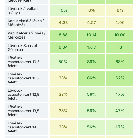
Meccsenként
Lövések átváltási
10%
6%
8%
aránya
Kaput eltaláló lövés /
4.38
4.57
4.00
Mérkőzés
Kaput elkerülő lövés /
8.88
10.14
10.00
Mérkőzés
Lövések Szerzett
9.64
17.17
13
Gólonként
Lövések
50%
86%
68%
csapatonként 10,5
felett
Lövések
38%
86%
62%
csapatonként 11,5
felett
Lövések
38%
56%
47%
csapatonként 12,5
felett
Lövések
38%
56%
47%
csapatonként 13,5
felett
Lövések
38%
56%
47%
csapatonként 14,5
felett