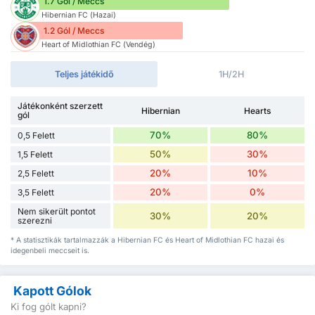
1.7 Gól / Meccs
Hibernian FC (Hazai)
1.2 Gól / Meccs
Heart of Midlothian FC (Vendég)
Teljes játékidő
1H/2H
Játékonként szerzett
Hibernian
Hearts
gól
70%
80%
0,5 Felett
50%
30%
1,5 Felett
20%
10%
2,5 Felett
20%
0%
3,5 Felett
Nem sikerült pontot
30%
20%
szerezni
* A statisztikák tartalmazzák a Hibernian FC és Heart of Midlothian FC hazai és
idegenbeli meccseit is.
Kapott Gólok
Ki fog gólt kapni?