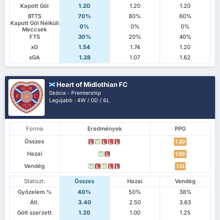
Kapott Gól
1.20
1.20
1.20
BTTS
70%
80%
60%
Kapott Gól Nélküli
0%
0%
0%
Meccsek
FTS
30%
20%
40%
xG
1.54
1.74
1.20
xGA
1.28
1.07
1.62
Heart of Midlothian FC
Skócia - Premiership
Legújabb : 4W / 0D / 6L
Forma
Eredmények
PPG
Összes
1.20
L
W
L
L
L
Hazai
1.50
W
L
Vendég
1.13
W
L
W
L
L
Statiszt.
Összes
Hazai
Vendég
Győzelem %
40%
50%
38%
Átl.
3.40
2.50
3.63
Gólt szerzett
1.20
1.00
1.25