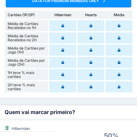
DATA FOR PREMIUM MEMBERS ONLY
Cartões (1P/2P)
Hibernian
Hearts
Média
Média de Cartões
Recebidos no 1H
Média de Cartões
Recebidos no 2H
Média de Cartões por
Jogo (1H)
Média de Cartões por
Jogo (2H)
1H teve % mais
cartões
2H teve % mais
cartões
Quem vai marcar primeiro?
Hibernian
50%