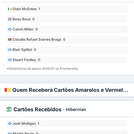
Oisin McEntee 1
Beau Reus 0
Calvin Miller 0
Cláudio Rafael Soares Braga 0
Blair Spittal 0
Stuart Findlay 0
*Estatísticas da época 2026/27 na Premiership
Quem Receberá Cartões Amarelos e Vermelhos?
Cartões Recebidos
-
Hibernian
Josh Mulligan 1
Martin Boyle 0