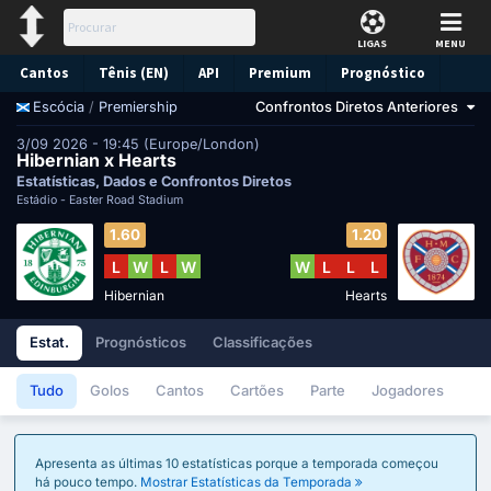
LIGAS
MENU
Cantos
Tênis (EN)
API
Premium
Prognóstico
/
Premiership
Confrontos Diretos Anteriores
Escócia
3/09 2026 - 19:45 (Europe/London)
Hibernian x Hearts
Estatísticas, Dados e Confrontos Diretos
Estádio -
Easter Road Stadium
1.60
1.20
L
W
L
W
W
L
L
L
Hibernian
Hearts
Estat.
Prognósticos
Classificações
Tudo
Golos
Cantos
Cartões
Parte
Jogadores
Apresenta as últimas 10 estatísticas porque a temporada começou
há pouco tempo.
Mostrar Estatísticas da Temporada