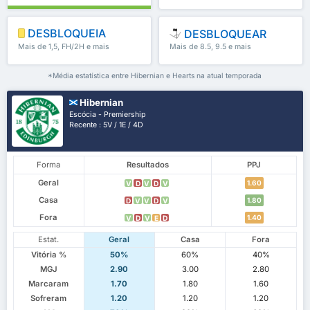
DESBLOQUEIA
DESBLOQUEAR
Mais de 1,5, FH/2H e mais
Mais de 8.5, 9.5 e mais
*Média estatística entre Hibernian e Hearts na atual temporada
Hibernian
Escócia - Premiership
Recente : 5V / 1E / 4D
Forma
Resultados
PPJ
Geral
1.60
V
D
V
D
V
Casa
1.80
D
V
V
D
V
Fora
1.40
V
D
V
E
D
Estat.
Geral
Casa
Fora
Vitória %
50%
60%
40%
MGJ
2.90
3.00
2.80
Marcaram
1.70
1.80
1.60
Sofreram
1.20
1.20
1.20