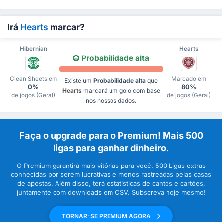
Irá
Hearts
marcar?
Hibernian
Hearts
Probabilidade alta
Clean Sheets em
Marcado em
Existe um
Probabilidade alta
que
0%
80%
Hearts
marcará um golo com base
de jogos (Geral)
de jogos (Geral)
nos nossos dados.
Faça o upgrade para o Premium! Mais 500
ligas para ganhar dinheiro.
O Premium garantirá mais vitórias para você. 500 Ligas extras
conhecidas por serem lucrativas e menos rastreadas pelas casas
de apostas. Além disso, terá estatísticas de cantos e cartões,
juntamente com downloads em CSV. Subscreva hoje mesmo!
TORNAR-SE PREMIUM AGORA