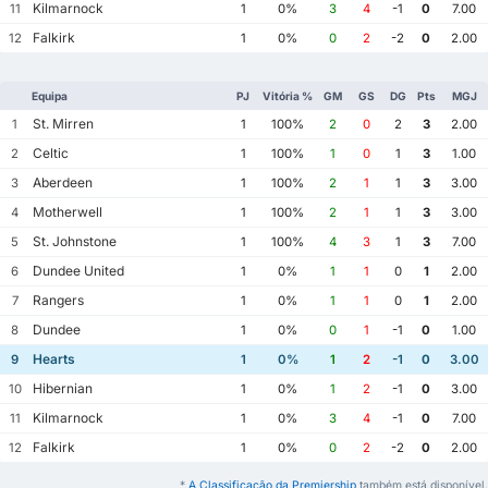
Kilmarnock
11
1
0%
3
4
-1
0
7.00
Falkirk
12
1
0%
0
2
-2
0
2.00
Equipa
PJ
Vitória %
GM
GS
DG
Pts
MGJ
St. Mirren
1
1
100%
2
0
2
3
2.00
Celtic
2
1
100%
1
0
1
3
1.00
Aberdeen
3
1
100%
2
1
1
3
3.00
Motherwell
4
1
100%
2
1
1
3
3.00
St. Johnstone
5
1
100%
4
3
1
3
7.00
Dundee United
6
1
0%
1
1
0
1
2.00
Rangers
7
1
0%
1
1
0
1
2.00
Dundee
8
1
0%
0
1
-1
0
1.00
Hearts
9
1
0%
1
2
-1
0
3.00
Hibernian
10
1
0%
1
2
-1
0
3.00
Kilmarnock
11
1
0%
3
4
-1
0
7.00
Falkirk
12
1
0%
0
2
-2
0
2.00
*
A Classificação da Premiership
também está disponível.