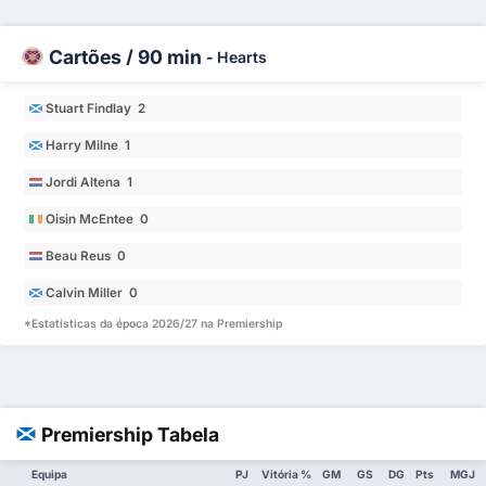
Cartões / 90 min
-
Hearts
Stuart Findlay 2
Harry Milne 1
Jordi Altena 1
Oisin McEntee 0
Beau Reus 0
Calvin Miller 0
*Estatísticas da época 2026/27 na Premiership
Premiership Tabela
Equipa
PJ
Vitória %
GM
GS
DG
Pts
MGJ