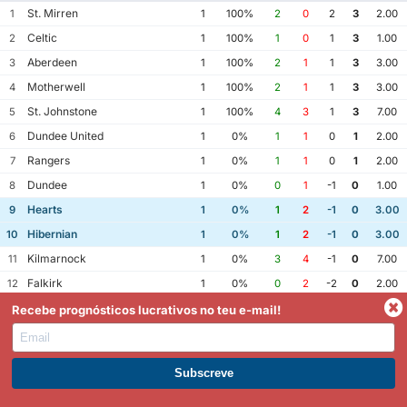
St. Mirren
1
1
100%
2
0
2
3
2.00
Celtic
2
1
100%
1
0
1
3
1.00
Aberdeen
3
1
100%
2
1
1
3
3.00
Motherwell
4
1
100%
2
1
1
3
3.00
St. Johnstone
5
1
100%
4
3
1
3
7.00
Dundee United
6
1
0%
1
1
0
1
2.00
Rangers
7
1
0%
1
1
0
1
2.00
Dundee
8
1
0%
0
1
-1
0
1.00
Hearts
9
1
0%
1
2
-1
0
3.00
Hibernian
10
1
0%
1
2
-1
0
3.00
Kilmarnock
11
1
0%
3
4
-1
0
7.00
Falkirk
12
1
0%
0
2
-2
0
2.00
Recebe prognósticos lucrativos no teu e-mail!
Odds
Mercado
Odds
Estat.
-
50
Hibernian Vitória
Torna-te Premium
%
-
40
Hearts Vitória
%