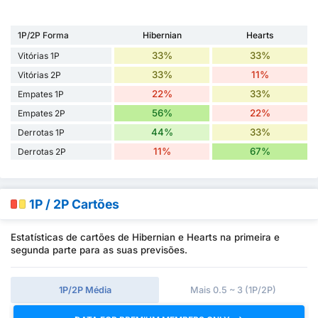
1P/2P Forma
Hibernian
Hearts
33%
33%
Vitórias 1P
33%
11%
Vitórias 2P
22%
33%
Empates 1P
56%
22%
Empates 2P
44%
33%
Derrotas 1P
11%
67%
Derrotas 2P
1P / 2P Cartões
Estatísticas de cartões de Hibernian e Hearts na primeira e
segunda parte para as suas previsões.
1P/2P Média
Mais 0.5 ~ 3 (1P/2P)