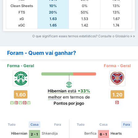
Clean Sheets
10%
0%
13%
FTS
20%
50%
13%
xG
1.63
1.53
1.67
xGC
1.65
1.42
1.74
O que significam esses termos estatísticos? Consulte o Glossário
Foram - Quem vai ganhar?
Forma - Geral
Forma - Geral
Hibernian
está
+33%
1.60
1.20
melhor
em termos de
D
Pontos por jogo
V
D
V
D
V
Tudo
Casa
Fora
Tudo
Casa
Fora
Hibernian
Shkendija
Benfica
Hearts
2 - 1
6 - 1