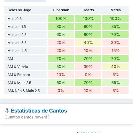
Golos no Jogo
Hibernian
Hearts
Média
100%
100%
100%
Mais 0.5
80%
90%
85%
Mais de 1.5
60%
80%
70%
Mais de 2.5
20%
40%
30%
Mais de 3.5
20%
10%
15%
Mais de 4.5
70%
70%
70%
AM
50%
30%
40%
AM & Vitória
10%
0%
5%
AM & Empate
60%
70%
65%
AM & Mais 2.5
0%
10%
5%
AM: Não & Mais 2.5
Estatísticas de Cantos
Quantos cantos haverá?