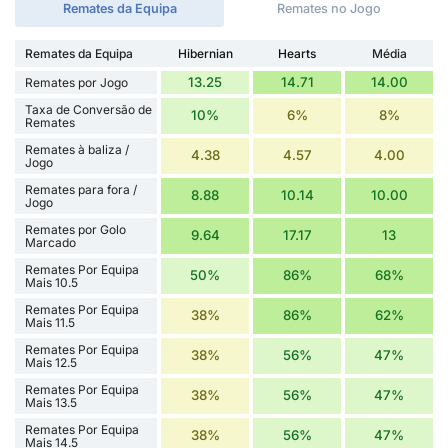
Remates da Equipa
Remates no Jogo
Remates da Equipa
Hibernian
Hearts
Média
13.25
14.71
14.00
Remates por Jogo
Taxa de Conversão de
10%
6%
8%
Remates
Remates à baliza /
4.38
4.57
4.00
Jogo
Remates para fora /
8.88
10.14
10.00
Jogo
Remates por Golo
9.64
17.17
13
Marcado
Remates Por Equipa
50%
86%
68%
Mais 10.5
Remates Por Equipa
38%
86%
62%
Mais 11.5
Remates Por Equipa
38%
56%
47%
Mais 12.5
Remates Por Equipa
38%
56%
47%
Mais 13.5
Remates Por Equipa
38%
56%
47%
Mais 14.5