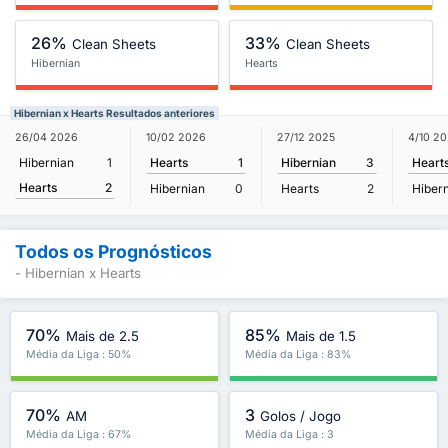
26%
33%
Clean Sheets
Clean Sheets
Hibernian
Hearts
Hibernian x Hearts Resultados anteriores
26/04 2026
10/02 2026
27/12 2025
4/10 2
Hibernian
1
Hearts
1
Hibernian
3
Heart
Hearts
2
Hibernian
0
Hearts
2
Hiber
Todos os Prognósticos
- Hibernian x Hearts
70%
85%
Mais de 2.5
Mais de 1.5
Média da Liga : 50%
Média da Liga : 83%
70%
3
AM
Golos / Jogo
Média da Liga : 67%
Média da Liga : 3