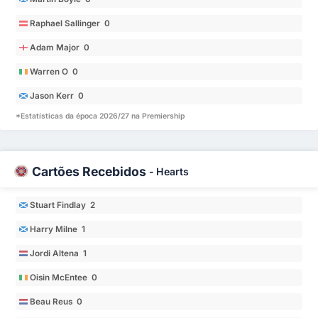
Raphael Sallinger 0
Adam Major 0
Warren O 0
Jason Kerr 0
*Estatísticas da época 2026/27 na Premiership
Cartões Recebidos
-
Hearts
Stuart Findlay 2
Harry Milne 1
Jordi Altena 1
Oisin McEntee 0
Beau Reus 0