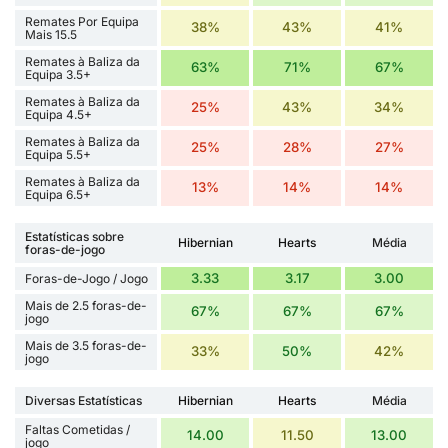
Remates Por Equipa
38%
43%
41%
Mais 15.5
Remates à Baliza da
63%
71%
67%
Equipa 3.5+
Remates à Baliza da
25%
43%
34%
Equipa 4.5+
Remates à Baliza da
25%
28%
27%
Equipa 5.5+
Remates à Baliza da
13%
14%
14%
Equipa 6.5+
Estatísticas sobre
Hibernian
Hearts
Média
foras-de-jogo
3.33
3.17
3.00
Foras-de-Jogo / Jogo
Mais de 2.5 foras-de-
67%
67%
67%
jogo
Mais de 3.5 foras-de-
33%
50%
42%
jogo
Diversas Estatísticas
Hibernian
Hearts
Média
Faltas Cometidas /
14.00
11.50
13.00
jogo