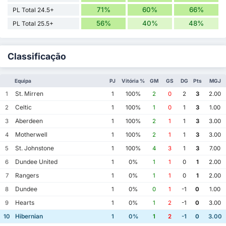
71%
60%
66%
PL Total 24.5+
56%
40%
48%
PL Total 25.5+
Classificação
Equipa
PJ
Vitória %
GM
GS
DG
Pts
MGJ
St. Mirren
1
1
100%
2
0
2
3
2.00
Celtic
2
1
100%
1
0
1
3
1.00
Aberdeen
3
1
100%
2
1
1
3
3.00
Motherwell
4
1
100%
2
1
1
3
3.00
St. Johnstone
5
1
100%
4
3
1
3
7.00
Dundee United
6
1
0%
1
1
0
1
2.00
Rangers
7
1
0%
1
1
0
1
2.00
Dundee
8
1
0%
0
1
-1
0
1.00
Hearts
9
1
0%
1
2
-1
0
3.00
Hibernian
10
1
0%
1
2
-1
0
3.00