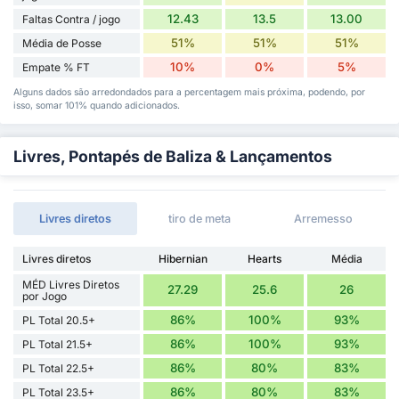
12.43
13.5
13.00
Faltas Contra / jogo
51%
51%
51%
Média de Posse
10%
0%
5%
Empate % FT
Alguns dados são arredondados para a percentagem mais próxima, podendo, por
isso, somar 101% quando adicionados.
Livres, Pontapés de Baliza & Lançamentos
Livres diretos
tiro de meta
Arremesso
Livres diretos
Hibernian
Hearts
Média
MÉD Livres Diretos
27.29
25.6
26
por Jogo
86%
100%
93%
PL Total 20.5+
86%
100%
93%
PL Total 21.5+
86%
80%
83%
PL Total 22.5+
86%
80%
83%
PL Total 23.5+