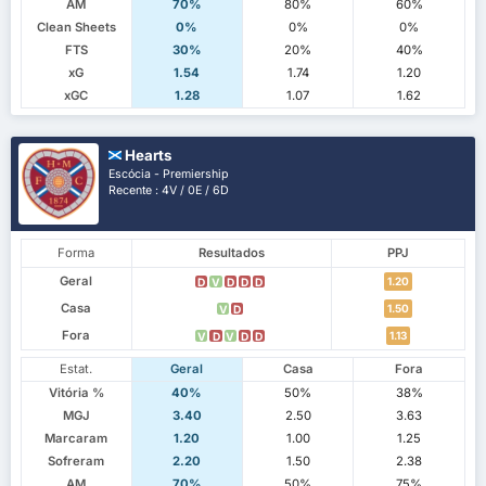
AM
70%
80%
60%
Clean Sheets
0%
0%
0%
FTS
30%
20%
40%
xG
1.54
1.74
1.20
xGC
1.28
1.07
1.62
Hearts
Escócia - Premiership
Recente : 4V / 0E / 6D
Forma
Resultados
PPJ
Geral
1.20
D
V
D
D
D
Casa
1.50
V
D
Fora
1.13
V
D
V
D
D
Estat.
Geral
Casa
Fora
Vitória %
40%
50%
38%
MGJ
3.40
2.50
3.63
Marcaram
1.20
1.00
1.25
Sofreram
2.20
1.50
2.38
AM
70%
50%
75%