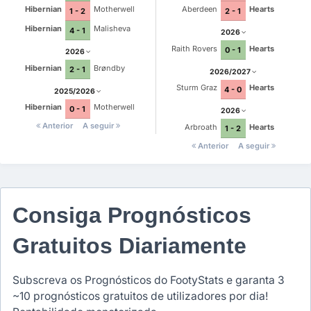
Hibernian
Motherwell
Aberdeen
Hearts
1 - 2
2 - 1
Hibernian
Malisheva
4 - 1
2026
Raith Rovers
Hearts
0 - 1
2026
Hibernian
Brøndby
2 - 1
2026/2027
Sturm Graz
Hearts
4 - 0
2025/2026
Hibernian
Motherwell
0 - 1
2026
Anterior
A seguir
Arbroath
Hearts
1 - 2
Anterior
A seguir
Consiga Prognósticos
Gratuitos Diariamente
Subscreva os Prognósticos do FootyStats e garanta 3
~10 prognósticos gratuitos de utilizadores por dia!