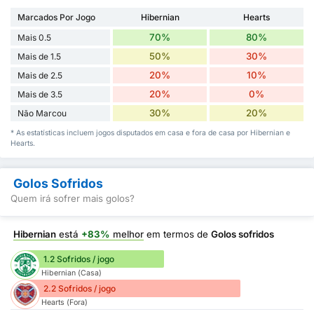
Marcados Por Jogo
Hibernian
Hearts
70%
80%
Mais 0.5
50%
30%
Mais de 1.5
20%
10%
Mais de 2.5
20%
0%
Mais de 3.5
30%
20%
Não Marcou
* As estatísticas incluem jogos disputados em casa e fora de casa por Hibernian e
Hearts.
Golos Sofridos
Quem irá sofrer mais golos?
Hibernian
está
+83%
melhor
em termos de
Golos sofridos
1.2 Sofridos / jogo
Hibernian (Casa)
2.2 Sofridos / jogo
Hearts (Fora)