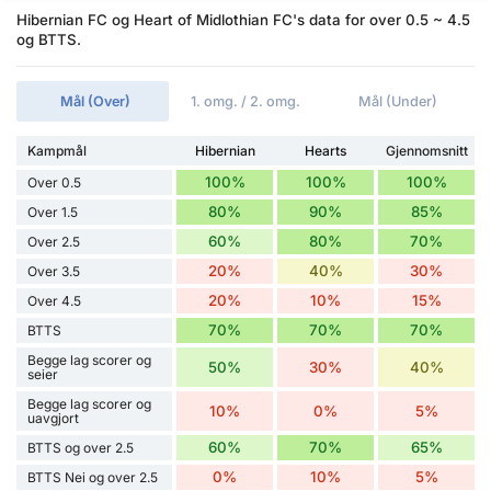
Hibernian FC og Heart of Midlothian FC's data for over 0.5 ~ 4.5
og BTTS.
Mål (Over)
1. omg. / 2. omg.
Mål (Under)
Kampmål
Hibernian
Hearts
Gjennomsnitt
100%
100%
100%
Over 0.5
80%
90%
85%
Over 1.5
60%
80%
70%
Over 2.5
20%
40%
30%
Over 3.5
20%
10%
15%
Over 4.5
70%
70%
70%
BTTS
Begge lag scorer og
50%
30%
40%
seier
Begge lag scorer og
10%
0%
5%
uavgjort
60%
70%
65%
BTTS og over 2.5
0%
10%
5%
BTTS Nei og over 2.5