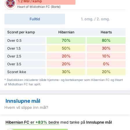
1.2 Mål / kamp
Heart of Midlothian FC (Borte)
Fulltid
1. omg. / 2. omg.
Scoret per kamp
Hibernian
Hearts
70%
80%
Over 0.5
50%
30%
Over 1.5
20%
10%
Over 2.5
20%
0%
Over 3.5
30%
20%
Scoret ikke
* Statistikken inkluderer både hjemme- og bortekamper som Hibernian FC og Heart
of Midlothian FC har spilt.
Innslupne mål
Hvem vil slippe inn mål?
Hibernian FC
er
+83%
bedre
med tanke på
Innslupne mål