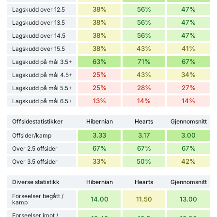
38%
56%
47%
Lagskudd over 12.5
38%
56%
47%
Lagskudd over 13.5
38%
56%
47%
Lagskudd over 14.5
38%
43%
41%
Lagskudd over 15.5
63%
71%
67%
Lagskudd på mål 3.5+
25%
43%
34%
Lagskudd på mål 4.5+
25%
28%
27%
Lagskudd på mål 5.5+
13%
14%
14%
Lagskudd på mål 6.5+
Offsidestatistikker
Hibernian
Hearts
Gjennomsnitt
3.33
3.17
3.00
Offsider/kamp
67%
67%
67%
Over 2.5 offsider
33%
50%
42%
Over 3.5 offsider
Diverse statistikk
Hibernian
Hearts
Gjennomsnitt
Forseelser begått /
14.00
11.50
13.00
kamp
Forseelser imot /