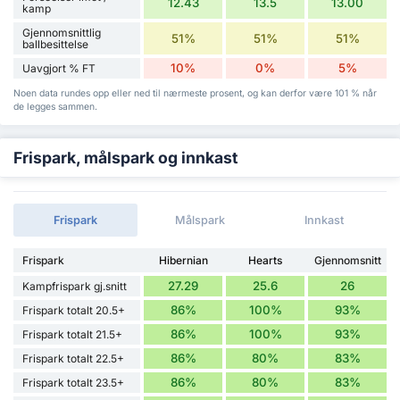
12.43
13.5
13.00
kamp
Gjennomsnittlig
51%
51%
51%
ballbesittelse
10%
0%
5%
Uavgjort % FT
Noen data rundes opp eller ned til nærmeste prosent, og kan derfor være 101 % når
de legges sammen.
Frispark, målspark og innkast
Frispark
Målspark
Innkast
Frispark
Hibernian
Hearts
Gjennomsnitt
27.29
25.6
26
Kampfrispark gj.snitt
86%
100%
93%
Frispark totalt 20.5+
86%
100%
93%
Frispark totalt 21.5+
86%
80%
83%
Frispark totalt 22.5+
86%
80%
83%
Frispark totalt 23.5+