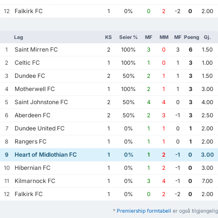
Falkirk FC
12
1
0%
0
2
-2
0
2.00
Lag
KS
Seier %
MF
MM
MF
Poeng
Gj.
Saint Mirren FC
1
2
100%
3
0
3
6
1.50
Celtic FC
2
1
100%
1
0
1
3
1.00
Dundee FC
3
2
50%
2
1
1
3
1.50
Motherwell FC
4
1
100%
2
1
1
3
3.00
Saint Johnstone FC
5
2
50%
4
4
0
3
4.00
Aberdeen FC
6
2
50%
2
3
-1
3
2.50
Dundee United FC
7
1
0%
1
1
0
1
2.00
Rangers FC
8
1
0%
1
1
0
1
2.00
Heart of Midlothian FC
9
1
0%
1
2
-1
0
3.00
Hibernian FC
10
1
0%
1
2
-1
0
3.00
Kilmarnock FC
11
1
0%
3
4
-1
0
7.00
Falkirk FC
12
1
0%
0
2
-2
0
2.00
*
Premiership formtabell
er også tilgjengelig