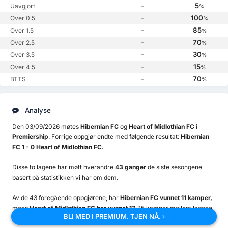
-
5
Uavgjort
%
-
100
Over 0.5
%
-
85
Over 1.5
%
-
70
Over 2.5
%
-
30
Over 3.5
%
-
15
Over 4.5
%
-
70
BTTS
%
Analyse
Den 03/09/2026 møtes
Hibernian FC
og
Heart of Midlothian FC
i
Premiership
. Forrige oppgjør endte med følgende resultat:
Hibernian
FC 1 - 0 Heart of Midlothian FC.
Disse to lagene har møtt hverandre
43 ganger
de siste sesongene
basert på statistikken vi har om dem.
Av de 43 foregående oppgjørene, har
Hibernian FC vunnet 11 kamper,
mens
Heart of Midlothian FC har vunnet 17
. 15 kamper mellom lagene
BLI MED I PREMIUM. TJEN NÅ.
har endt i uavgjort.