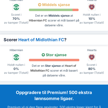
Middels sjanse
Scoret i
Holdt nullen i
Det er en
Middels sjanse
at
70%
10%
Hibernian FC
scorer et mål basert på
av kamper (Totalt)
av kamper (Totalt)
dataene våre.
Scorer
Heart of Midlothian FC
?
Hibernian
Hearts
Stor sjanse
Holdt nullen i
Scoret i
Det er en
Stor sjanse
at
Heart of
0%
80%
Midlothian FC
scorer et mål basert
av kamper (Totalt)
av kamper (Totalt)
på dataene våre.
Oppgradere til Premium! 500 ekstra
lønnsomme ligaer.
Premium vil gi deg flere gevinster. 500 ekstra ligaer kjent for å