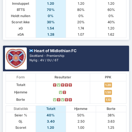
Innsluppet
1.20
1.20
1.20
BTTS
70%
80%
60%
Holdt nullen
0%
0%
0%
Scoret ikke
30%
20%
40%
xG
1.54
1.74
1.20
xGA
1.28
1.07
1.62
Heart of Midlothian FC
Skottland - Premiership
Nylig : 4V / 0U / 6T
Form
Resultater
PPK
Totalt
1.20
T
V
T
T
T
Hjemme
1.50
V
T
Borte
1.13
V
T
V
T
T
Statistikk
Totalt
Hjemme
Borte
Seier %
40%
50%
38%
Gj.
3.40
2.50
3.63
Scoret
1.20
1.00
1.25