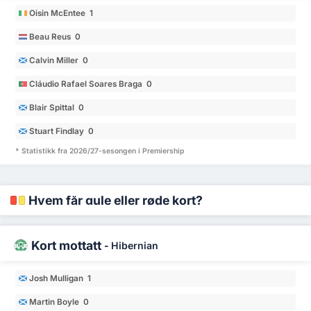
Oisin McEntee 1
Beau Reus 0
Calvin Miller 0
Cláudio Rafael Soares Braga 0
Blair Spittal 0
Stuart Findlay 0
* Statistikk fra 2026/27-sesongen i Premiership
Hvem får gule eller røde kort?
Kort mottatt
-
Hibernian
Josh Mulligan 1
Martin Boyle 0