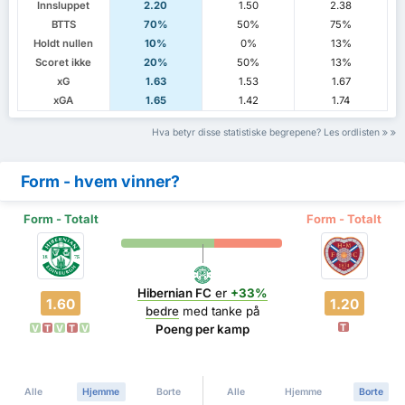
Innsluppet
2.20
1.50
2.38
BTTS
70%
50%
75%
Holdt nullen
10%
0%
13%
Scoret ikke
20%
50%
13%
xG
1.63
1.53
1.67
xGA
1.65
1.42
1.74
Hva betyr disse statistiske begrepene? Les ordlisten
Form - hvem vinner?
Form - Totalt
Form - Totalt
Hibernian FC
er
+33%
1.60
1.20
bedre
med tanke på
T
Poeng per kamp
V
T
V
T
V
Alle
Hjemme
Borte
Alle
Hjemme
Borte