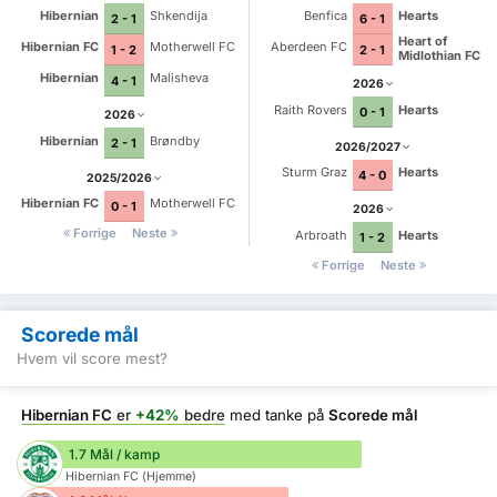
Hibernian
Shkendija
Benfica
Hearts
2 - 1
6 - 1
Heart of
Hibernian FC
Motherwell FC
Aberdeen FC
1 - 2
2 - 1
Midlothian FC
Hibernian
Malisheva
4 - 1
2026
Raith Rovers
Hearts
0 - 1
2026
Hibernian
Brøndby
2 - 1
2026/2027
Sturm Graz
Hearts
4 - 0
2025/2026
Hibernian FC
Motherwell FC
0 - 1
2026
Forrige
Neste
Arbroath
Hearts
1 - 2
Forrige
Neste
Scorede mål
Hvem vil score mest?
Hibernian FC
er
+42%
bedre
med tanke på
Scorede mål
1.7 Mål / kamp
Hibernian FC (Hjemme)