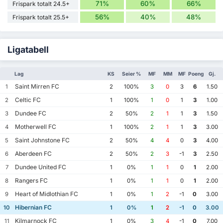
71%
60%
66%
Frispark totalt 24.5+
56%
40%
48%
Frispark totalt 25.5+
Ligatabell
Lag
KS
Seier %
MF
MM
MF
Poeng
Gj.
Saint Mirren FC
1
2
100%
3
0
3
6
1.50
Celtic FC
2
1
100%
1
0
1
3
1.00
Dundee FC
3
2
50%
2
1
1
3
1.50
Motherwell FC
4
1
100%
2
1
1
3
3.00
Saint Johnstone FC
5
2
50%
4
4
0
3
4.00
Aberdeen FC
6
2
50%
2
3
-1
3
2.50
Dundee United FC
7
1
0%
1
1
0
1
2.00
Rangers FC
8
1
0%
1
1
0
1
2.00
Heart of Midlothian FC
9
1
0%
1
2
-1
0
3.00
Hibernian FC
10
1
0%
1
2
-1
0
3.00
Kilmarnock FC
11
1
0%
3
4
-1
0
7.00