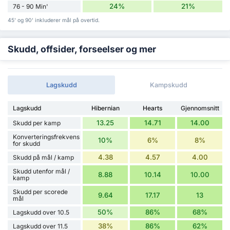
24%
21%
76 - 90 Min'
45' og 90' inkluderer mål på overtid.
Skudd, offsider, forseelser og mer
Lagskudd
Kampskudd
Lagskudd
Hibernian
Hearts
Gjennomsnitt
13.25
14.71
14.00
Skudd per kamp
Konverteringsfrekvens
10%
6%
8%
for skudd
4.38
4.57
4.00
Skudd på mål / kamp
Skudd utenfor mål /
8.88
10.14
10.00
kamp
Skudd per scorede
9.64
17.17
13
mål
50%
86%
68%
Lagskudd over 10.5
38%
86%
62%
Lagskudd over 11.5