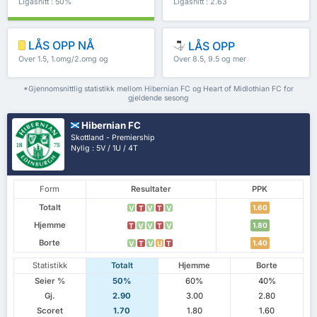
Ligasnitt : 50%
Ligasnitt : 2.63
LÅS OPP NÅ
LÅS OPP
Over 1.5, 1.omg/2.omg og
Over 8.5, 9.5 og mer
mer
*Gjennomsnittlig statistikk mellom Hibernian FC og Heart of Midlothian FC for
gjeldende sesong
Hibernian FC
Skottland - Premiership
Nylig : 5V / 1U / 4T
Form
Resultater
PPK
Totalt
1.60
V
T
V
T
V
Hjemme
1.80
T
V
V
T
V
Borte
1.40
V
T
V
U
T
Statistikk
Totalt
Hjemme
Borte
Seier %
50%
60%
40%
Gj.
2.90
3.00
2.80
Scoret
1.70
1.80
1.60