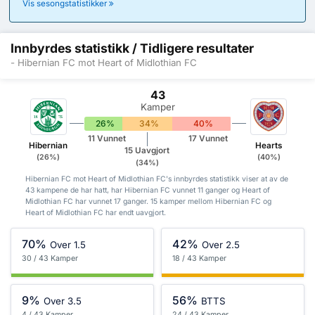
Vis sesongstatistikker
Innbyrdes statistikk / Tidligere resultater
- Hibernian FC mot Heart of Midlothian FC
43
Kamper
26%
34%
40%
11 Vunnet
17 Vunnet
Hibernian
Hearts
15 Uavgjort
(26%)
(40%)
(34%)
Hibernian FC mot Heart of Midlothian FC's innbyrdes statistikk viser at av de
43 kampene de har hatt, har Hibernian FC vunnet 11 ganger og Heart of
Midlothian FC har vunnet 17 ganger. 15 kamper mellom Hibernian FC og
Heart of Midlothian FC har endt uavgjort.
70%
42%
Over 1.5
Over 2.5
30 / 43 Kamper
18 / 43 Kamper
9%
56%
Over 3.5
BTTS
4 / 43 Kamper
24 / 43 Kamper