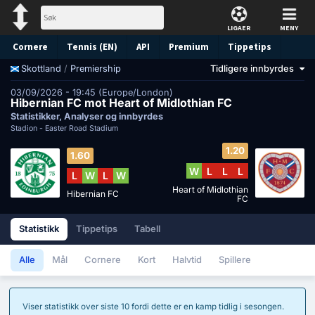
LIGAER
MENY
Cornere
Tennis (EN)
API
Premium
Tippetips
/
Premiership
Tidligere innbyrdes
Skottland
03/09/2026 - 19:45 (Europe/London)
Hibernian FC mot Heart of Midlothian FC
Statistikker, Analyser og innbyrdes
Stadion -
Easter Road Stadium
1.20
1.60
W
L
L
L
L
W
L
W
Heart of Midlothian
Hibernian FC
FC
Statistikk
Tippetips
Tabell
Alle
Mål
Cornere
Kort
Halvtid
Spillere
Viser statistikk over siste 10 fordi dette er en kamp tidlig i sesongen.