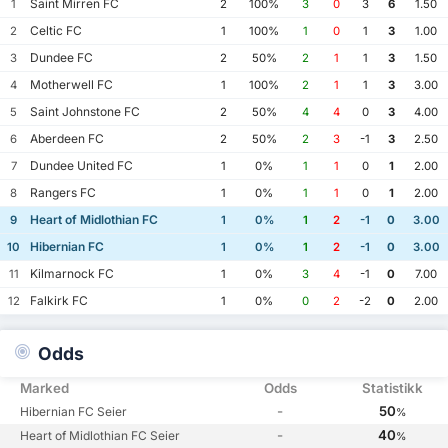
Saint Mirren FC
1
2
100%
3
0
3
6
1.50
Celtic FC
2
1
100%
1
0
1
3
1.00
Dundee FC
3
2
50%
2
1
1
3
1.50
Motherwell FC
4
1
100%
2
1
1
3
3.00
Saint Johnstone FC
5
2
50%
4
4
0
3
4.00
Aberdeen FC
6
2
50%
2
3
-1
3
2.50
Dundee United FC
7
1
0%
1
1
0
1
2.00
Rangers FC
8
1
0%
1
1
0
1
2.00
Heart of Midlothian FC
9
1
0%
1
2
-1
0
3.00
Hibernian FC
10
1
0%
1
2
-1
0
3.00
Kilmarnock FC
11
1
0%
3
4
-1
0
7.00
Falkirk FC
12
1
0%
0
2
-2
0
2.00
Odds
Marked
Odds
Statistikk
-
50
Hibernian FC Seier
%
-
40
Heart of Midlothian FC Seier
%