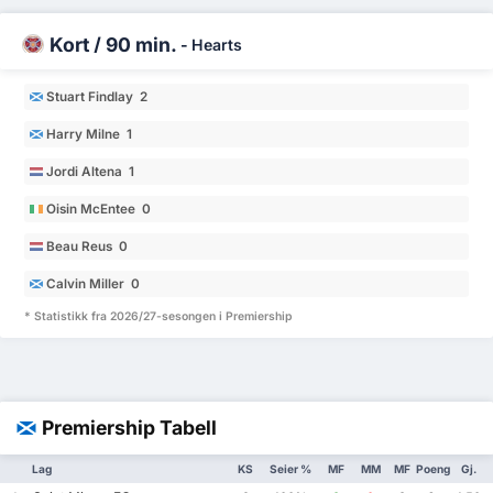
Kort / 90 min.
-
Hearts
Stuart Findlay 2
Harry Milne 1
Jordi Altena 1
Oisin McEntee 0
Beau Reus 0
Calvin Miller 0
* Statistikk fra 2026/27-sesongen i Premiership
Premiership Tabell
Lag
KS
Seier %
MF
MM
MF
Poeng
Gj.