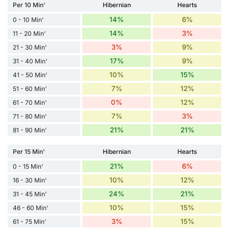
Per 10 Min'
Hibernian
Hearts
14%
6%
0 - 10 Min'
14%
3%
11 - 20 Min'
3%
9%
21 - 30 Min'
17%
9%
31 - 40 Min'
10%
15%
41 - 50 Min'
7%
12%
51 - 60 Min'
0%
12%
61 - 70 Min'
7%
3%
71 - 80 Min'
21%
21%
81 - 90 Min'
Per 15 Min'
Hibernian
Hearts
21%
6%
0 - 15 Min'
10%
12%
16 - 30 Min'
24%
21%
31 - 45 Min'
10%
15%
46 - 60 Min'
3%
15%
61 - 75 Min'