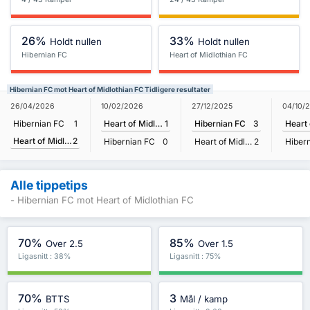
26%
33%
Holdt nullen
Holdt nullen
Hibernian FC
Heart of Midlothian FC
Hibernian FC mot Heart of Midlothian FC Tidligere resultater
26/04/2026
10/02/2026
27/12/2025
04/10/
Hibernian FC
1
Heart of Midlothian FC
1
Hibernian FC
3
Heart of Midlothian FC
2
Hibernian FC
0
Heart of Midlothian FC
2
Hiber
Alle tippetips
- Hibernian FC mot Heart of Midlothian FC
70%
85%
Over 2.5
Over 1.5
Ligasnitt : 38%
Ligasnitt : 75%
70%
3
BTTS
Mål / kamp