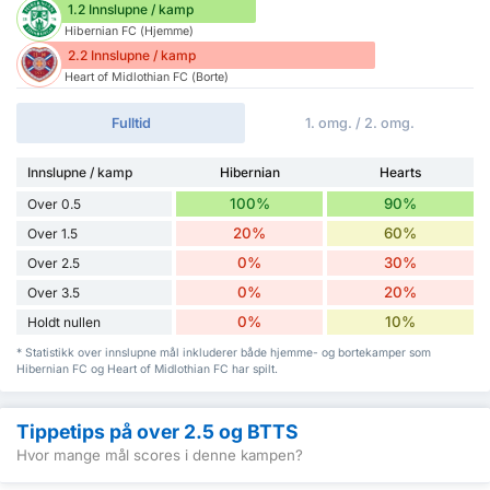
1.2 Innslupne / kamp
Hibernian FC (Hjemme)
2.2 Innslupne / kamp
Heart of Midlothian FC (Borte)
Fulltid
1. omg. / 2. omg.
Innslupne / kamp
Hibernian
Hearts
100%
90%
Over 0.5
20%
60%
Over 1.5
0%
30%
Over 2.5
0%
20%
Over 3.5
0%
10%
Holdt nullen
* Statistikk over innslupne mål inkluderer både hjemme- og bortekamper som
Hibernian FC og Heart of Midlothian FC har spilt.
Tippetips på over 2.5 og BTTS
Hvor mange mål scores i denne kampen?