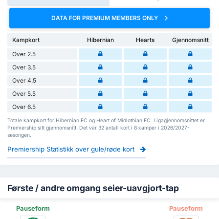
DATA FOR PREMIUM MEMBERS ONLY
Kampkort
Hibernian
Hearts
Gjennomsnitt
Over 2.5
Over 3.5
Over 4.5
Over 5.5
Over 6.5
Totale kampkort for Hibernian FC og Heart of Midlothian FC. Ligagjennomsnittet er
Premiership sitt gjennomsnitt. Det var 32 antall kort i 8 kamper i 2026/2027-
sesongen.
Premiership Statistikk over gule/røde kort
Første / andre omgang seier-uavgjort-tap
Pauseform
Pauseform