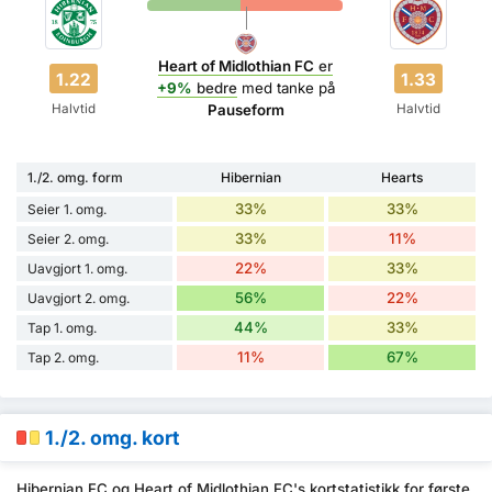
Heart of Midlothian FC
er
1.22
1.33
+9%
bedre
med tanke på
Halvtid
Halvtid
Pauseform
1./2. omg. form
Hibernian
Hearts
33%
33%
Seier 1. omg.
33%
11%
Seier 2. omg.
22%
33%
Uavgjort 1. omg.
56%
22%
Uavgjort 2. omg.
44%
33%
Tap 1. omg.
11%
67%
Tap 2. omg.
1./2. omg. kort
Hibernian FC og Heart of Midlothian FC's kortstatistikk for første