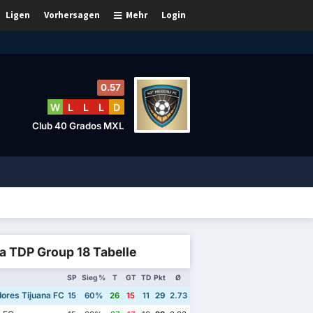
Ligen
Vorhersagen
Mehr
Login
0.57
W
L
L
L
D
Club 40 Grados MXL
a TDP Group 18 Tabelle
SP
Sieg %
T
GT
TD
Pkt
Ø
ores Tijuana FC
15
60%
26
15
11
29
2.73