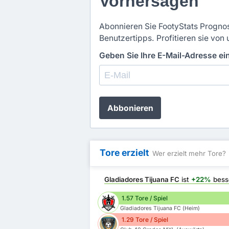
Vorhersagen
Abonnieren Sie FootyStats Prognos
Benutzertipps. Profitieren sie von 
Geben Sie Ihre E-Mail-Adresse e
Abbonieren
Tore erzielt
Wer erzielt mehr Tore?
Gladiadores Tijuana FC
ist
+22%
bess
1.57 Tore / Spiel
Gladiadores Tijuana FC (Heim)
1.29 Tore / Spiel