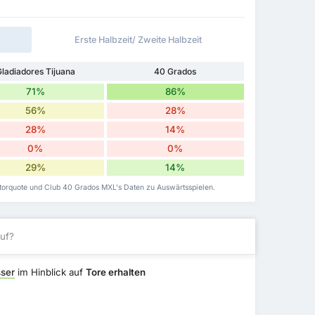
Erste Halbzeit/ Zweite Halbzeit
ladiadores Tijuana
40 Grados
71%
86%
56%
28%
28%
14%
0%
0%
29%
14%
mtorquote und Club 40 Grados MXL's Daten zu Auswärtsspielen.
uf?
ser
im Hinblick auf
Tore erhalten