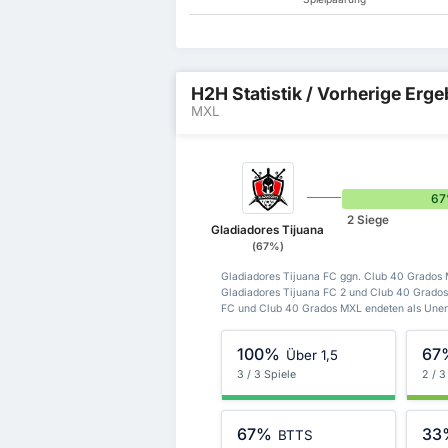
H2H Statistik / Vorherige Erg
MXL
6
2 Siege
Gladiadores Tijuana
(67%)
Gladiadores Tijuana FC ggn. Club 40 Grados
Gladiadores Tijuana FC 2 und Club 40 Grados
FC und Club 40 Grados MXL endeten als Unen
100%
67
Über 1,5
3 / 3 Spiele
2 / 3
67%
33
BTTS