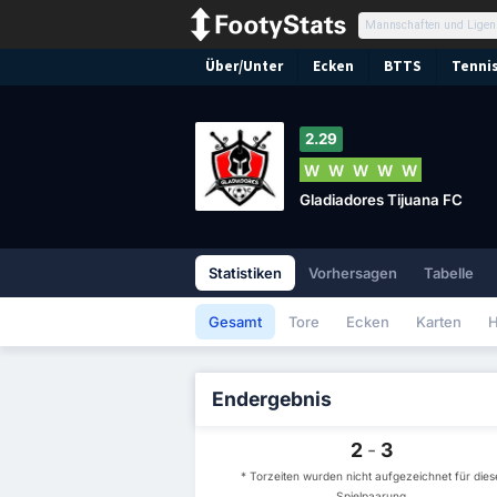
Über/Unter
Ecken
BTTS
Tennis
2.29
W
W
W
W
W
Gladiadores Tijuana FC
Statistiken
Vorhersagen
Tabelle
Gesamt
Tore
Ecken
Karten
H
Endergebnis
2
-
3
* Torzeiten wurden nicht aufgezeichnet für dies
Spielpaarung