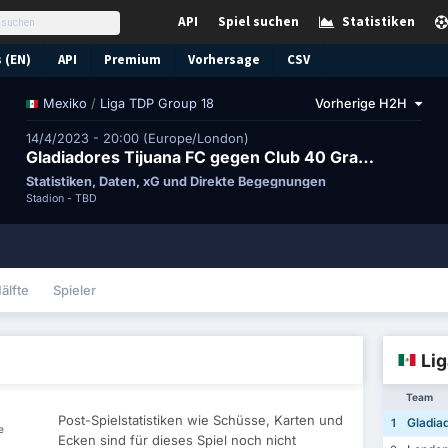
API
Spiel suchen
Statistiken
 (EN)
API
Premium
Vorhersage
CSV
/
Liga TDP Group 18
Vorherige H2H
Mexiko
14/4/2023 - 20:00 (Europe/London)
Gladiadores Tijuana FC gegen Club 40 Grados MXL
Statistiken, Daten, xG und Direkte Begegnungen
Stadion -
TBD
älfte
Spieler
Lig
Team
Post-Spielstatistiken wie Schüsse, Karten und
Gladiad
1
e
Ecken sind für dieses Spiel noch nicht