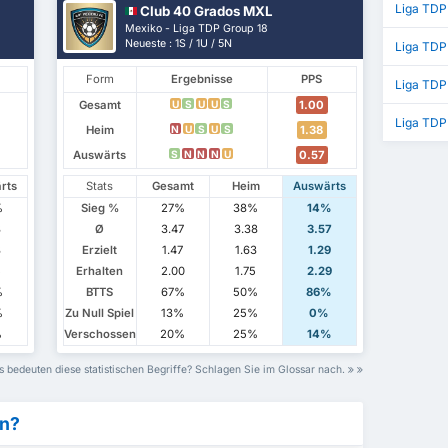
Liga TDP
Club 40 Grados MXL
Mexiko - Liga TDP Group 18
Neueste : 1S / 1U / 5N
Liga TDP
Form
Ergebnisse
PPS
Liga TDP
Gesamt
1.00
U
S
U
U
S
Liga TDP
Heim
1.38
N
U
S
U
S
Auswärts
0.57
S
N
N
N
U
rts
Stats
Gesamt
Heim
Auswärts
%
Sieg %
27%
38%
14%
3
Ø
3.47
3.38
3.57
8
Erzielt
1.47
1.63
1.29
5
Erhalten
2.00
1.75
2.29
%
BTTS
67%
50%
86%
%
Zu Null Spiel
13%
25%
0%
%
Verschossen
20%
25%
14%
 bedeuten diese statistischen Begriffe? Schlagen Sie im Glossar nach.
en?