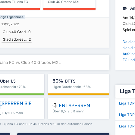
iadores Tijuana FC
Club 40 Grados MXL
An
erige Ergebnisse
Am 14/
Club 4
10/10/2022
Spiel 
Club 40 Grados MXL
0
Gladiadores Tijuana FC
2
Da dies
sich di
Aufein
FC und
ijuana FC vs Club 40 Grados MXL
60%
Über 1,5
BTTS
urchschnitt : 79%
Ligen Durchschnitt : 63%
Liga 
SPERREN SIE
Liga TDP
ENTSPERREN
T
Über 8,5, 9,5 & mehr
5, FH/2H & mehr
Liga TDP
es Tijuana FC und Club 40 Grados MXL in der laufenden Saison
Liga TD