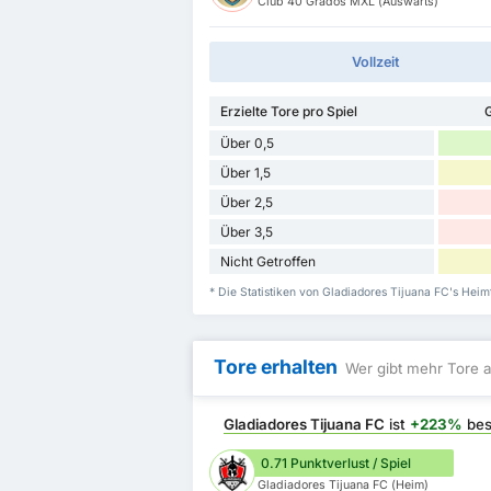
Club 40 Grados MXL (Auswärts)
Vollzeit
Erzielte Tore pro Spiel
G
Über 0,5
Über 1,5
Über 2,5
Über 3,5
Nicht Getroffen
* Die Statistiken von Gladiadores Tijuana FC's Hei
Tore erhalten
Wer gibt mehr Tore a
Gladiadores Tijuana FC
ist
+223%
bes
0.71 Punktverlust / Spiel
Gladiadores Tijuana FC (Heim)