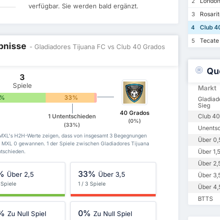
London
2
verfügbar. Sie werden bald ergänzt.
Rosarit
3
Club 4
4
Tecate
5
ebnisse
- Gladiadores Tijuana FC vs Club 40 Grados
Qu
3
Spiele
Markt
7%
33%
0%
Gladiad
Sieg
40 Grados
Club 40
1 Untentschieden
(0%)
(33%)
Unents
 MXL's H2H-Werte zeigen, dass von insgesamt 3 Begegnungen
Über 0,
 MXL 0 gewannen. 1 der Spiele zwischen Gladiadores Tijuana
Über 1,
tschieden.
Über 2,
%
33%
Über 2,5
Über 3,5
Über 3,
 Spiele
1 / 3 Spiele
Über 4,
BTTS
%
0%
Zu Null Spiel
Zu Null Spiel