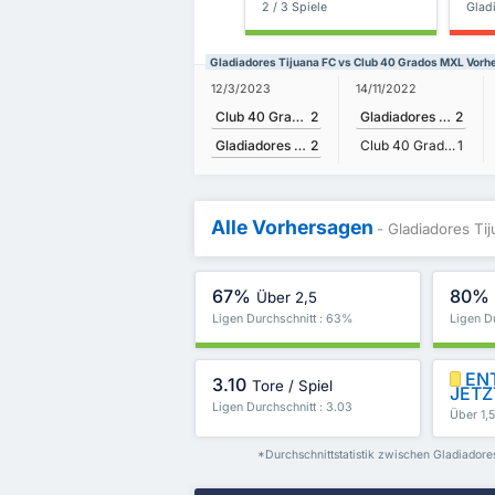
2 / 3 Spiele
Glad
Gladiadores Tijuana FC vs Club 40 Grados MXL Vorh
12/3/2023
14/11/2022
Club 40 Grados MXL
2
Gladiadores Tijuana FC
2
Gladiadores Tijuana FC
2
Club 40 Grados MXL
1
Alle Vorhersagen
- Gladiadores T
67%
80%
Über 2,5
Ligen Durchschnitt : 63%
Ligen D
ENT
3.10
Tore / Spiel
JETZ
Ligen Durchschnitt : 3.03
Über 1,
*Durchschnittstatistik zwischen Gladiador