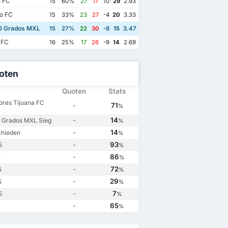
 FC
15
60%
27
17
10
29
2.93
o FC
15
33%
23
27
-4
20
3.33
0 Grados MXL
15
27%
22
30
-8
15
3.47
 FC
16
25%
17
26
-9
14
2.69
oten
Quoten
Stats
ores Tijuana FC
-
71
%
-
14
 Grados MXL Sieg
%
-
14
chieden
%
-
93
5
%
-
86
5
%
-
72
5
%
-
29
5
%
-
7
5
%
-
65
%