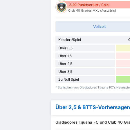
2.29 Punktverlust / Spiel
Club 40 Grados MXL (Auswärts)
Vollzeit
Kassiert/Spiel
G
Über 0,5
Über 1,5
Über 2,5
Über 3,5
Zu Null Spiel
* Statistiken von Gladiadores Tijuana FC's Heimspi
Über 2,5 & BTTS-Vorhersagen
Gladiadores Tijuana FC und Club 40 Gr