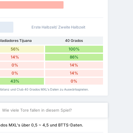
Erste Halbzeit/ Zweite Halbzeit
ladiadores Tijuana
40 Grados
56%
100%
14%
86%
0%
14%
0%
14%
43%
0%
elbilanz und Club 40 Grados MXL's Daten zu Auswärtsspielen.
Wie viele Tore fallen in diesem Spiel?
ados MXL's über 0,5 ~ 4,5 und BTTS-Daten.