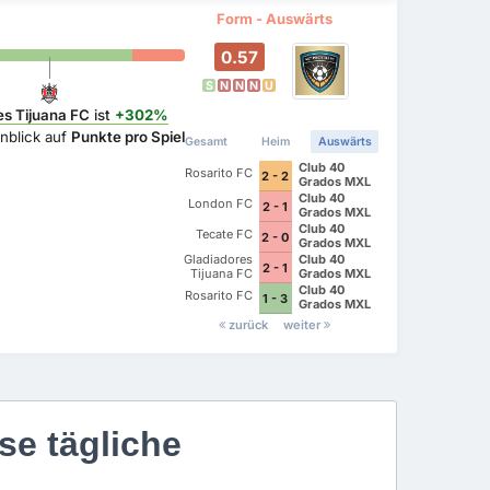
Form - Auswärts
0.57
S
N
N
N
U
es Tijuana FC
ist
+302%
nblick auf
Punkte pro Spiel
Gesamt
Heim
Auswärts
Club 40
Rosarito FC
2 - 2
Grados MXL
Club 40
London FC
2 - 1
Grados MXL
Club 40
Tecate FC
2 - 0
Grados MXL
Gladiadores
Club 40
2 - 1
Tijuana FC
Grados MXL
Club 40
Rosarito FC
1 - 3
Grados MXL
zurück
weiter
se tägliche