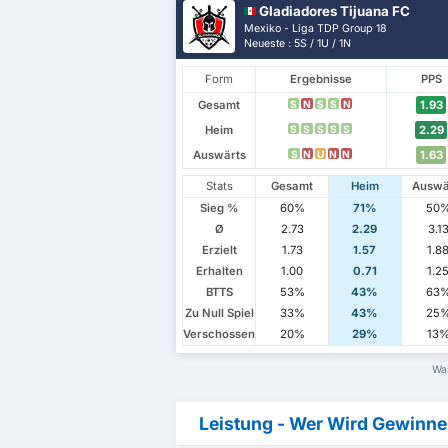
Gladiadores Tijuana FC
Mexiko - Liga TDP Group 18
Neueste : 5S / 1U / 1N
Form
Ergebnisse
PPS
Gesamt
1.93
S
N
S
S
N
Heim
2.29
S
S
S
S
S
Auswärts
1.63
S
N
U
N
N
Stats
Gesamt
Heim
Auswä
Sieg %
60%
71%
50
Ø
2.73
2.29
3.1
Erzielt
1.73
1.57
1.8
Erhalten
1.00
0.71
1.2
BTTS
53%
43%
63
Zu Null Spiel
33%
43%
25
Verschossen
20%
29%
13
Was
Leistung - Wer Wird Gewinn