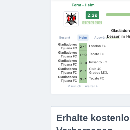
Form - Heim
2.29
S
S
S
S
S
Gladiador
besser
im Hi
Gesamt
Heim
Auswärts
Gladiadores
London FC
2 - 1
Tijuana FC
Gladiadores
Tecate FC
1 - 0
Tijuana FC
Gladiadores
Rosarito FC
3 - 0
Tijuana FC
Gladiadores
Club 40
2 - 1
Tijuana FC
Grados MXL
Gladiadores
Tecate FC
3 - 1
Tijuana FC
zurück
weiter
Erhalte kostenlo