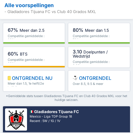
Alle voorspellingen
- Gladiadores Tijuana FC vs Club 40 Grados MXL
67%
80%
Meer dan 2.5
Meer dan 1.5
Competitie gemiddelde :
Competitie gemiddelde :
63%
79%
3.10
Doelpunten /
60%
BTS
Wedstrijd
Competitie gemiddelde :
Competitie gemiddelde :
63%
3.03
ONTGRENDEL NU
ONTGRENDEL
Meer dan 1.5, 1e helft/2e
Over 8.5, 9.5 & meer
helft & meer
*Gemiddelde stats tussen Gladiadores Tijuana FC en Club 40 Grados MXL voor het
huidige seizoen.
Gladiadores Tijuana FC
Mexico - Liga TDP Group 18
Recent : 5W / 1G / 1V