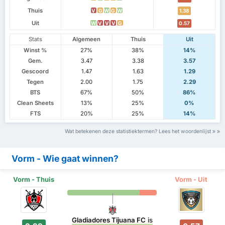
Thuis
V
G
W
G
W
1.38
Uit
W
V
V
V
G
0.57
Stats
Algemeen
Thuis
Uit
Winst %
27%
38%
14%
Gem.
3.47
3.38
3.57
Gescoord
1.47
1.63
1.29
Tegen
2.00
1.75
2.29
BTS
67%
50%
86%
Clean Sheets
13%
25%
0%
FTS
20%
25%
14%
Wat betekenen deze statistiektermen? Lees het woordenlijst
Vorm - Wie gaat winnen?
Vorm - Thuis
Vorm - Uit
Gladiadores Tijuana FC
is