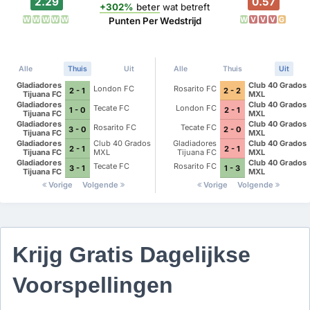
2.29
0.57
+302%
beter
wat betreft
W
W
W
W
W
W
V
V
V
G
Punten Per Wedstrijd
Alle
Thuis
Uit
Alle
Thuis
Uit
Gladiadores
Club 40 Grados
London FC
Rosarito FC
2 - 1
2 - 2
Tijuana FC
MXL
Gladiadores
Club 40 Grados
Tecate FC
London FC
1 - 0
2 - 1
Tijuana FC
MXL
Gladiadores
Club 40 Grados
Rosarito FC
Tecate FC
3 - 0
2 - 0
Tijuana FC
MXL
Gladiadores
Club 40 Grados
Gladiadores
Club 40 Grados
2 - 1
2 - 1
Tijuana FC
MXL
Tijuana FC
MXL
Gladiadores
Club 40 Grados
Tecate FC
Rosarito FC
3 - 1
1 - 3
Tijuana FC
MXL
Vorige
Volgende
Vorige
Volgende
Krijg Gratis Dagelijkse
Voorspellingen