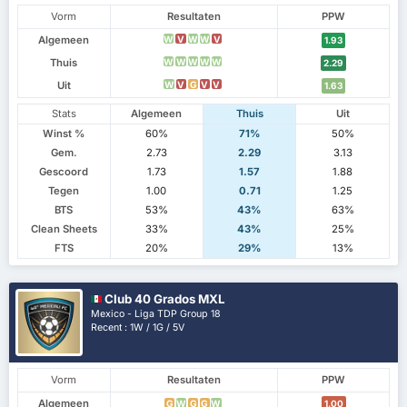
Vorm
Resultaten
PPW
Algemeen
W
V
W
W
V
1.93
Thuis
W
W
W
W
W
2.29
Uit
W
V
G
V
V
1.63
Stats
Algemeen
Thuis
Uit
Winst %
60%
71%
50%
Gem.
2.73
2.29
3.13
Gescoord
1.73
1.57
1.88
Tegen
1.00
0.71
1.25
BTS
53%
43%
63%
Clean Sheets
33%
43%
25%
FTS
20%
29%
13%
Club 40 Grados MXL
Mexico - Liga TDP Group 18
Recent : 1W / 1G / 5V
Vorm
Resultaten
PPW
Algemeen
G
W
G
G
W
1.00