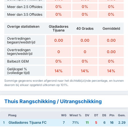
0%
0%
0%
Meer dan 2.5 Offsides
0%
0%
0%
Meer dan 3.5 Offsides
Overige statistieken
Gladiadores
40 Grados
Gemiddeld
Tijuana
Overtredingen
0.00
0.00
0.00
begaan/wedstrijd
Overtredingen
0
0
0.00
tegen/wedstrijd
0%
0%
0%
Balbezit GEM
Gelijkspel %
14%
14%
14%
(volledige tijd)
Sommige gegevens worden afgerond naar het dichtstbijzijnde percentage, en kunnen
daarom bij elkaar opgeteld uitkomen op 101%.
Thuis Rangschikking / Uitrangschikking
Ploeg
WG
Winst %
DV
DT
DS
Ptn
Gem.
Gladiadores Tijuana FC
1
7
71%
11
5
6
16
2.29