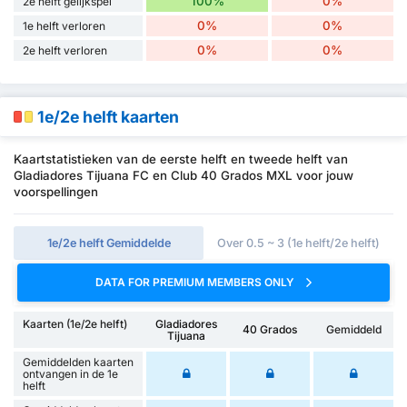
100%
0%
2e helft gelijkspel
0%
0%
1e helft verloren
0%
0%
2e helft verloren
1e/2e helft kaarten
Kaartstatistieken van de eerste helft en tweede helft van
Gladiadores Tijuana FC en Club 40 Grados MXL voor jouw
voorspellingen
1e/2e helft Gemiddelde
Over 0.5 ~ 3 (1e helft/2e helft)
DATA FOR PREMIUM MEMBERS ONLY
Kaarten (1e/2e helft)
Gladiadores
40 Grados
Gemiddeld
Tijuana
Gemiddelden kaarten
ontvangen in de 1e
helft