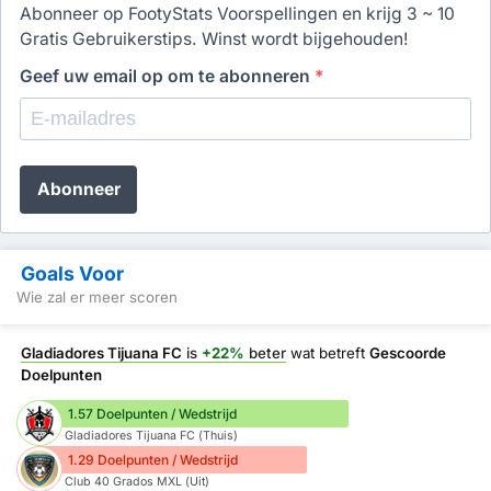
Abonneer op FootyStats Voorspellingen en krijg 3 ~ 10
Gratis Gebruikerstips. Winst wordt bijgehouden!
Geef uw email op om te abonneren
*
Abonneer
Goals Voor
Wie zal er meer scoren
Gladiadores Tijuana FC
is
+22%
beter
wat betreft
Gescoorde
Doelpunten
1.57 Doelpunten / Wedstrijd
Gladiadores Tijuana FC (Thuis)
1.29 Doelpunten / Wedstrijd
Club 40 Grados MXL (Uit)