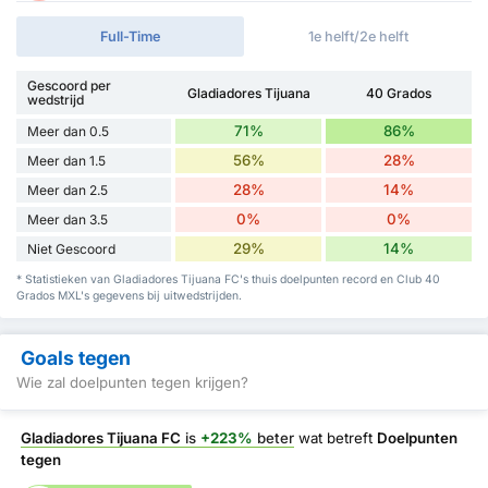
Full-Time
1e helft/2e helft
Gescoord per
Gladiadores Tijuana
40 Grados
wedstrijd
71%
86%
Meer dan 0.5
56%
28%
Meer dan 1.5
28%
14%
Meer dan 2.5
0%
0%
Meer dan 3.5
29%
14%
Niet Gescoord
* Statistieken van Gladiadores Tijuana FC's thuis doelpunten record en Club 40
Grados MXL's gegevens bij uitwedstrijden.
Goals tegen
Wie zal doelpunten tegen krijgen?
Gladiadores Tijuana FC
is
+223%
beter
wat betreft
Doelpunten
tegen