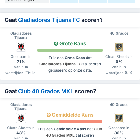
Gaat
Gladiadores Tijuana FC
scoren?
Gladiadores
40 Grados
Tijuana
Grote Kans
Gescoord in
Clean Sheets in
Er is een
Grote Kans
dat
71%
0%
Gladiadores Tijuana FC
zal scoren
van hun
van hun
gebaseerd op onze data.
westrijden (Thuis)
westrijden (Uit)
Gaat
Club 40 Grados MXL
scoren?
Gladiadores
40 Grados
Tijuana
Gemiddelde Kans
Clean Sheets in
Gescoord in
Er is een
Gemiddelde Kans
dat
Club
43%
86%
40 Grados MXL
zal scoren
van hun
van hun