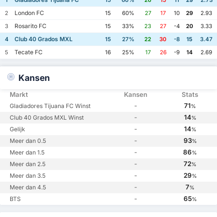
1
15
60%
26
15
11
29
2.73
London FC
2
15
60%
27
17
10
29
2.93
Rosarito FC
3
15
33%
23
27
-4
20
3.33
Club 40 Grados MXL
4
15
27%
22
30
-8
15
3.47
Tecate FC
5
16
25%
17
26
-9
14
2.69
Kansen
Markt
Kansen
Stats
-
71
Gladiadores Tijuana FC Winst
%
-
14
Club 40 Grados MXL Winst
%
-
14
Gelijk
%
-
93
Meer dan 0.5
%
-
86
Meer dan 1.5
%
-
72
Meer dan 2.5
%
-
29
Meer dan 3.5
%
-
7
Meer dan 4.5
%
-
65
BTS
%