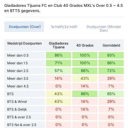
Gladiadores Tijuana FC en Club 40 Grados MXL's Over 0.5 ~ 4.5
en BTTS gegevens.
Doelpunten (Over)
1e helft/2e helft
Doelpunten (Minder
Dan)
Wedstrijd Doelpunten
Gladiadores
40 Grados
Gemiddeld
Tijuana
86%
100%
93%
Meer dan 0.5
71%
100%
86%
Meer dan 1.5
57%
86%
72%
Meer dan 2.5
14%
43%
29%
Meer dan 3.5
0%
14%
7%
Meer dan 4.5
43%
86%
65%
BTS
43%
14%
29%
BTS & Winst
0%
14%
7%
BTS & Gelijk
0%
0%
0%
BTS & over 2.5
0%
0%
0%
BTS No & over 2.5