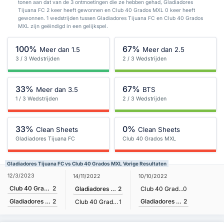
tonen aan dat van de 3 ontmoetingen die ze hebben gehad, Gladiadores
Tijuana FC 2 keer heeft gewonnen en Club 40 Grados MXL 0 keer heeft
gewonnen. 1 wedstrijden tussen Gladiadores Tijuana FC en Club 40 Grados
MXL zijn geëindigd in een gelijkspel.
100%
67%
Meer dan 1.5
Meer dan 2.5
3 / 3 Wedstrijden
2 / 3 Wedstrijden
33%
67%
Meer dan 3.5
BTS
1 / 3 Wedstrijden
2 / 3 Wedstrijden
33%
0%
Clean Sheets
Clean Sheets
Gladiadores Tijuana FC
Club 40 Grados MXL
Gladiadores Tijuana FC vs Club 40 Grados MXL Vorige Resultaten
12/3/2023
14/11/2022
10/10/2022
Club 40 Grados MXL
2
Gladiadores Tijuana FC
2
Club 40 Grados MXL
0
Gladiadores Tijuana FC
2
Gladiadores Tijuana FC
2
Club 40 Grados MXL
1