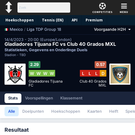
COMPETITIES
MENU
Hoekschoppen
Tennis (EN)
API
Premium
/
Liga TDP Group 18
Voorgaande H2H
Mexico
Voorspelling
14/4/2023 - 20:00 (Europe/London)
Gladiadores Tijuana FC vs Club 40 Grados MXL
Statistieken, Gegevens en Onderlinge Duels
Stadion -
TBD
2.29
0.57
W
W
W
W
L
L
L
D
Gladiadores Tijuana
Club 40 Grados
FC
MXL
Stats
Voorspellingen
Klassement
Alle
Doelpunten
Hoekschoppen
Kaarten
Helft
Spel
Resultaat