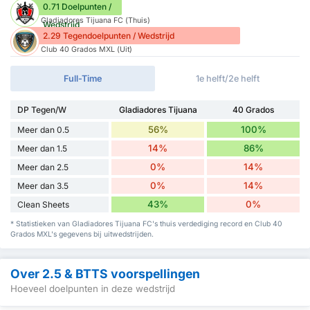
0.71 Doelpunten /
Gladiadores Tijuana FC (Thuis)
Wedstrijd
2.29 Tegendoelpunten / Wedstrijd
Club 40 Grados MXL (Uit)
Full-Time
1e helft/2e helft
DP Tegen/W
Gladiadores Tijuana
40 Grados
56%
100%
Meer dan 0.5
14%
86%
Meer dan 1.5
0%
14%
Meer dan 2.5
0%
14%
Meer dan 3.5
43%
0%
Clean Sheets
* Statistieken van Gladiadores Tijuana FC's thuis verdediging record en Club 40
Grados MXL's gegevens bij uitwedstrijden.
Over 2.5 & BTTS voorspellingen
Hoeveel doelpunten in deze wedstrijd