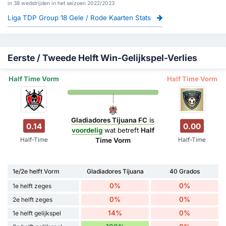
in 38 wedstrijden in het seizoen 2022/2023
Liga TDP Group 18 Gele / Rode Kaarten Stats
Eerste / Tweede Helft Win-Gelijkspel-Verlies
Half Time Vorm
Half Time Vorm
Gladiadores Tijuana FC
is
0.14
0.00
voordelig
wat betreft
Half
Half-Time
Half-Time
Time Vorm
1e/2e helft Vorm
Gladiadores Tijuana
40 Grados
0%
0%
1e helft zeges
0%
0%
2e helft zeges
14%
0%
1e helft gelijkspel