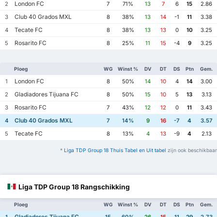
London FC
2
7
71%
13
7
6
15
2.86
Club 40 Grados MXL
3
8
38%
13
14
-1
11
3.38
Tecate FC
4
8
38%
13
13
0
10
3.25
Rosarito FC
5
8
25%
11
15
-4
9
3.25
Ploeg
WG
Winst %
DV
DT
DS
Ptn
Gem.
London FC
1
8
50%
14
10
4
14
3.00
Gladiadores Tijuana FC
2
8
50%
15
10
5
13
3.13
Rosarito FC
3
7
43%
12
12
0
11
3.43
Club 40 Grados MXL
4
7
14%
9
16
-7
4
3.57
Tecate FC
5
8
13%
4
13
-9
4
2.13
*
Liga TDP Group 18 Thuis Tabel en Uit tabel
zijn ook beschikbaar
Liga TDP Group 18 Rangschikking
Ploeg
WG
Winst %
DV
DT
DS
Ptn
Gem.
Gladiadores Tijuana FC