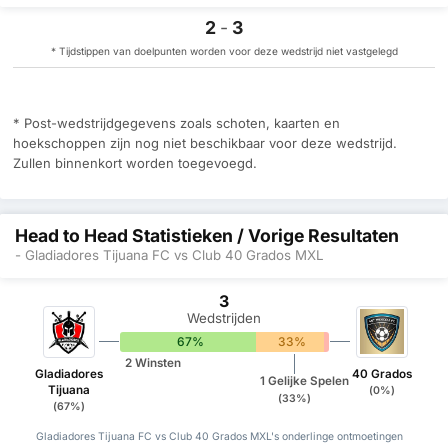
2
-
3
* Tijdstippen van doelpunten worden voor deze wedstrijd niet vastgelegd
* Post-wedstrijdgegevens zoals schoten, kaarten en
hoekschoppen zijn nog niet beschikbaar voor deze wedstrijd.
Zullen binnenkort worden toegevoegd.
Head to Head Statistieken / Vorige Resultaten
- Gladiadores Tijuana FC vs Club 40 Grados MXL
3
Wedstrijden
67%
33%
0%
2 Winsten
Gladiadores
40 Grados
1 Gelijke Spelen
Tijuana
(0%)
(33%)
(67%)
Gladiadores Tijuana FC vs Club 40 Grados MXL's onderlinge ontmoetingen