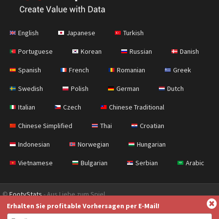
English
Japanese
Turkish
Portuguese
Korean
Russian
Danish
Spanish
French
Romanian
Greek
Swedish
Polish
German
Dutch
Italian
Czech
Chinese Traditional
Chinese Simplified
Thai
Croatian
Indonesian
Norwegian
Hungarian
Vietnamese
Bulgarian
Serbian
Arabic
©
FootyStats
- Aus Liebe zum Spiel.
Erhalten Sie profitable Vorhersagen per E-Mail!
Kontakt
Über uns
Hilfe
Datenschutzerklärung