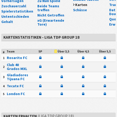
Vorhersagen
Zu Null Spiele
Karten
Tra
Zuschauerzahl
Beide Teams
treffen
Schüsse
Date
Spielerstatistiken
Dow
Nicht Getroffen
Untentschieden
Quo
xG (Erwartende
Gehalt
Tore)
Erwa
KARTENSTATISTIKEN - LIGA TDP GROUP 18
Team
SP
Über 4,5
Über 5,5
Über 3,5
#
Rosarito FC
1
Club 40
2
Grados MXL
Gladiadores
3
Tijuana FC
Tecate FC
4
London FC
5
KARTEN ERHALTEN
(LIGA TDP GROUP 18)