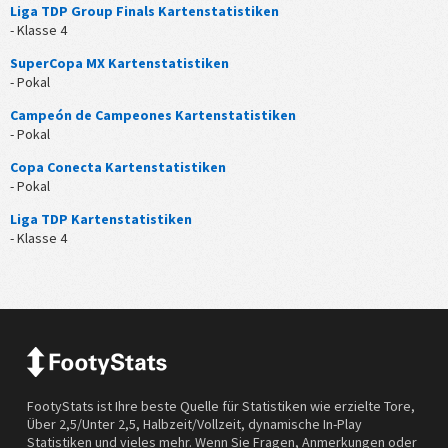
Liga TDP Group Finals Kartenstatistiken
- Klasse 4
SuperCopa MX Kartenstatistiken
- Pokal
Campeón de Campeones Kartenstatistiken
- Pokal
Copa Conecta Kartenstatistiken
- Pokal
Liga TDP Kartenstatistiken
- Klasse 4
FootyStats ist Ihre beste Quelle für Statistiken wie erzielte Tore,
Über 2,5/Unter 2,5, Halbzeit/Vollzeit, dynamische In-Play
Statistiken und vieles mehr. Wenn Sie Fragen, Anmerkungen oder