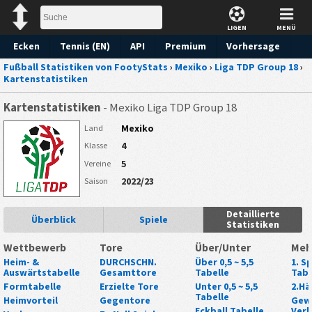
LIGEN
MENÜ
Ecken
Tennis (EN)
API
Premium
Vorhersage
Fußball Statistiken von FootyStats
›
Mexiko
›
Liga TDP Group 18
›
Kartenstatistiken
Kartenstatistiken
- Mexiko Liga TDP Group 18
Mexiko
Land
4
Klasse
5
Vereine
2022/23
Saison
Detaillierte
Überblick
Spiele
Statistiken
Wettbewerb
Tore
Über/Unter
Meh
Heim- &
DURCHSCHN.
Über 0,5 ~ 5,5
1. Sp
Auswärtstabelle
Gesamttore
Tabelle
Tabe
Formtabelle
Erzielte Tore
Unter 0,5 ~ 5,5
2.Hä
Tabelle
Heimvorteil
Gegentore
Gew
Eckball Tabelle
Verl