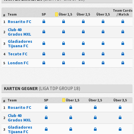
Team Cards
Team
SP
Über 2,5
Über 3,5
/ Match
Über 1,5
#
Rosarito FC
1
Club 40
2
Grados MXL
Gladiadores
3
Tijuana FC
Tecate FC
4
London FC
5
KARTEN GEGNER
(LIGA TDP GROUP 18)
Team
SP
Über 2,5
Über 3,5
Über 1,5
#
Rosarito FC
1
Club 40
2
Grados MXL
Gladiadores
3
Tijuana FC