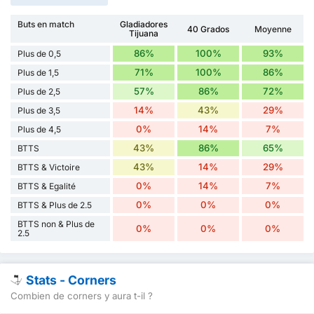
Buts en match
Gladiadores
40 Grados
Moyenne
Tijuana
86%
100%
93%
Plus de 0,5
71%
100%
86%
Plus de 1,5
57%
86%
72%
Plus de 2,5
14%
43%
29%
Plus de 3,5
0%
14%
7%
Plus de 4,5
43%
86%
65%
BTTS
43%
14%
29%
BTTS & Victoire
0%
14%
7%
BTTS & Egalité
0%
0%
0%
BTTS & Plus de 2.5
BTTS non & Plus de
0%
0%
0%
2.5
Stats - Corners
Combien de corners y aura t-il ?