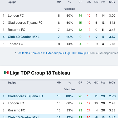
Equipe
MP
%
GF
GA
GD
Pts
MOY
Victoire
London FC
1
8
50%
14
10
4
14
3.00
Gladiadores Tijuana FC
2
8
50%
15
10
5
13
3.13
Rosarito FC
3
7
43%
12
12
0
11
3.43
Club 40 Grados MXL
4
7
14%
9
16
-7
4
3.57
Tecate FC
5
8
13%
4
13
-9
4
2.13
*
Les tables Domicile et Extérieur pour Liga TDP Group 18
sont aussi disponibles
Liga TDP Group 18 Tableau
Equipe
MP
%
GF
GA
GD
Pts
MOY
Victoire
Gladiadores Tijuana FC
1
15
60%
26
15
11
29
2.73
London FC
2
15
60%
27
17
10
29
2.93
Rosarito FC
3
15
33%
23
27
-4
20
3.33
Club 40 Grados MXL
4
15
27%
22
30
-8
15
3.47