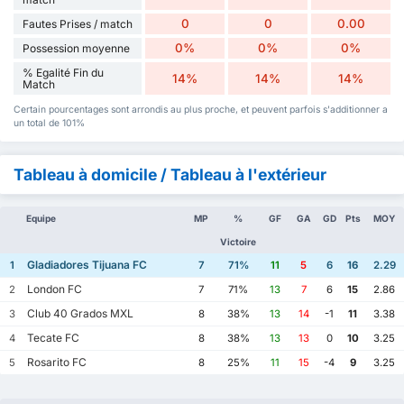
0
0
0.00
Fautes Prises / match
0%
0%
0%
Possession moyenne
% Egalité Fin du
14%
14%
14%
Match
Certain pourcentages sont arrondis au plus proche, et peuvent parfois s'additionner a
un total de 101%
Tableau à domicile / Tableau à l'extérieur
Equipe
MP
%
GF
GA
GD
Pts
MOY
Victoire
Gladiadores Tijuana FC
1
7
71%
11
5
6
16
2.29
London FC
2
7
71%
13
7
6
15
2.86
Club 40 Grados MXL
3
8
38%
13
14
-1
11
3.38
Tecate FC
4
8
38%
13
13
0
10
3.25
Rosarito FC
5
8
25%
11
15
-4
9
3.25