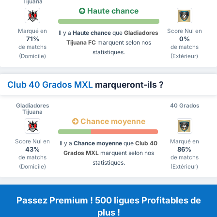
Tijuana
Haute chance
Marqué en
Score Nul en
Il y a
Haute chance
que
Gladiadores
71%
0%
Tijuana FC
marquent selon nos
de matchs
de matchs
statistiques.
(Domicile)
(Extérieur)
Club 40 Grados MXL
marqueront-ils ?
Gladiadores
40 Grados
Tijuana
Chance moyenne
Score Nul en
Marqué en
Il y a
Chance moyenne
que
Club 40
43%
86%
Grados MXL
marquent selon nos
de matchs
de matchs
statistiques.
(Domicile)
(Extérieur)
Passez Premium ! 500 ligues Profitables de
plus !