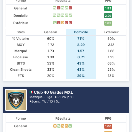
Forme
Résultats
PPG
Général
W
L
W
W
L
1.93
Domicile
W
W
W
W
W
2.29
Extérieur
W
L
D
L
L
1.63
Stats
Général
Domicile
Extérieur
% Victoire
60%
71%
50%
MOY
2.73
2.29
3.13
Marqué
1.73
1.57
1.88
Encaissé
1.00
0.71
1.25
BTTS
53%
43%
63%
Clean Sheets
33%
43%
25%
FTS
20%
29%
13%
Club 40 Grados MXL
Mexique - Liga TDP Group 18
Récent : 1W / 1D / 5L
Forme
Résultats
PPG
Général
D
W
D
D
W
1.00