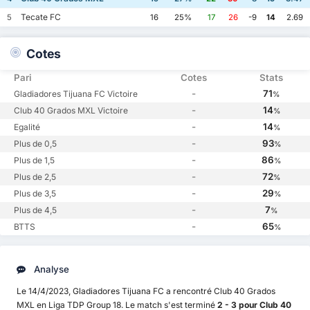
Tecate FC
5
16
25%
17
26
-9
14
2.69
Cotes
Pari
Cotes
Stats
-
71
Gladiadores Tijuana FC Victoire
%
-
14
Club 40 Grados MXL Victoire
%
-
14
Egalité
%
-
93
Plus de 0,5
%
-
86
Plus de 1,5
%
-
72
Plus de 2,5
%
-
29
Plus de 3,5
%
-
7
Plus de 4,5
%
-
65
BTTS
%
Analyse
Le 14/4/2023, Gladiadores Tijuana FC a rencontré Club 40 Grados
MXL en Liga TDP Group 18. Le match s'est terminé
2 - 3 pour Club 40