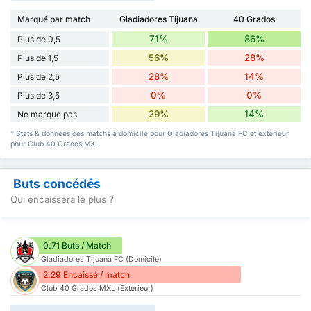
Marqué par match
Gladiadores Tijuana
40 Grados
71%
86%
Plus de 0,5
56%
28%
Plus de 1,5
28%
14%
Plus de 2,5
0%
0%
Plus de 3,5
29%
14%
Ne marque pas
* Stats & données des matchs a domicile pour Gladiadores Tijuana FC et extérieur
pour Club 40 Grados MXL
Buts concédés
Qui encaissera le plus ?
0.71 Buts / Match
Gladiadores Tijuana FC (Domicile)
2.29 Encaissé / match
Club 40 Grados MXL (Extérieur)