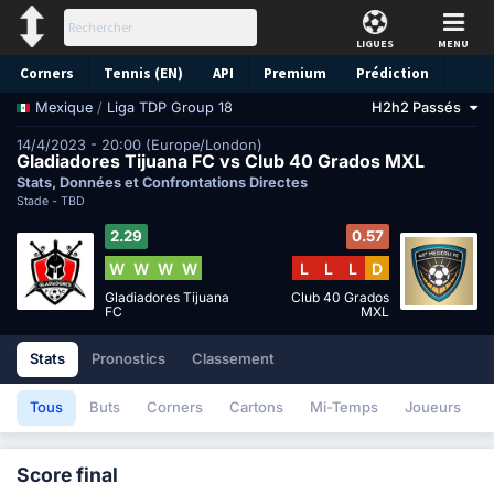
LIGUES
MENU
Corners
Tennis (EN)
API
Premium
Prédiction
/
Liga TDP Group 18
H2h2 Passés
Mexique
14/4/2023 - 20:00 (Europe/London)
Gladiadores Tijuana FC vs Club 40 Grados MXL
Stats, Données et Confrontations Directes
Stade -
TBD
2.29
0.57
W
W
W
W
L
L
L
D
Gladiadores Tijuana
Club 40 Grados
FC
MXL
Stats
Pronostics
Classement
Tous
Buts
Corners
Cartons
Mi-Temps
Joueurs
Score final