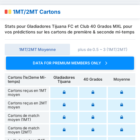
1MT/2MT Cartons
Stats pour Gladiadores Tijuana FC et Club 40 Grados MXL pour
vos prédictions sur les cartons de première & seconde mi-temps
1MT/2MT Moyenne
plus de 0.5 ~ 3 (1MT/2MT)
DATA FOR PREMIUM MEMBERS ONLY
Cartons (1e/2eme Mi-
Gladiadores
40 Grados
Moyenne
temps)
Tijuana
Cartons reçus en 1MT
moyen
Cartons reçus en 2MT
moyen
Cartons de match
moyen (1MT)
Cartons de match
moyen (2MT)