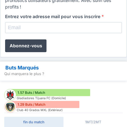
pronostics utilisateurs gratuitement. Avec suivi des
profits !
Entrez votre adresse mail pour vous inscrire
*
Abonnez-vous
Buts Marqués
Qui marquera le plus ?
1.57 Buts / Match
Gladiadores Tijuana FC (Domicile)
1.29 Buts / Match
Club 40 Grados MXL (Extérieur)
fin du match
1MT/2MT