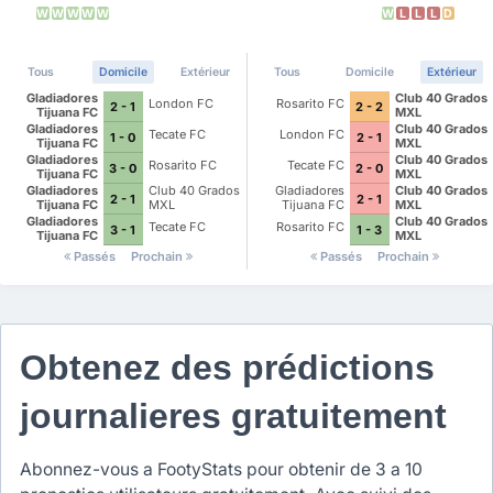
W
W
W
W
W
W
L
L
L
D
Tous
Domicile
Extérieur
Tous
Domicile
Extérieur
Gladiadores
Club 40 Grados
London FC
Rosarito FC
2 - 1
2 - 2
Tijuana FC
MXL
Gladiadores
Club 40 Grados
Tecate FC
London FC
1 - 0
2 - 1
Tijuana FC
MXL
Gladiadores
Club 40 Grados
Rosarito FC
Tecate FC
3 - 0
2 - 0
Tijuana FC
MXL
Gladiadores
Club 40 Grados
Gladiadores
Club 40 Grados
2 - 1
2 - 1
Tijuana FC
MXL
Tijuana FC
MXL
Gladiadores
Club 40 Grados
Tecate FC
Rosarito FC
3 - 1
1 - 3
Tijuana FC
MXL
Passés
Prochain
Passés
Prochain
Obtenez des prédictions
journalieres gratuitement
Abonnez-vous a FootyStats pour obtenir de 3 a 10