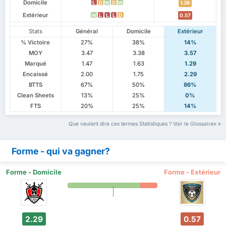
Domicile
L
D
W
D
W
1.38
Extérieur
W
L
L
L
D
0.57
Stats
Général
Domicile
Extérieur
% Victoire
27%
38%
14%
MOY
3.47
3.38
3.57
Marqué
1.47
1.63
1.29
Encaissé
2.00
1.75
2.29
BTTS
67%
50%
86%
Clean Sheets
13%
25%
0%
FTS
20%
25%
14%
Que veulent dire ces termes Statistiques ? Voir le Glossaire
Forme - qui va gagner?
Forme - Domicile
Forme - Extérieur
2.29
0.57