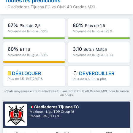
Toutes les prédictions
- Gladiadores Tijuana FC vs Club 40 Grados MXL
67%
80%
Plus de 2,5
Plus de 1,5
Moyenne de la ligue : 63%
Moyenne de la ligue : 79%
60%
3.10
BTTS
Buts / Match
Moyenne de la ligue : 63%
Moyenne de la ligue : 3.03
DÉBLOQUER
DEVEROUILLER
Plus de 1.5, 1MT/2MT &
Plus de 8.5, 9.5 & plus
plus
*Stats moyennes entre Gladiadores Tijuana FC et Club 40 Grados MXL pour la saison
en cours
Gladiadores Tijuana FC
Mexique - Liga TDP Group 18
Récent : 5W / 1D / 1L