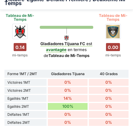
Temps
Tableau de Mi-
Tableau de Mi-
Temps
Temps
Gladiadores Tijuana FC
est
0.14
0.00
avantagée
en termes
mi-temps
mi-temps
de
Tableau de Mi-Temps
Forme 1MT / 2MT
Gladiadores Tijuana
40 Grados
0%
0%
Victoires 1MT
0%
0%
Victoires 2MT
14%
0%
Egalités 1MT
100%
0%
Egalités 2MT
0%
0%
Défaites 1MT
0%
0%
Défaites 2MT