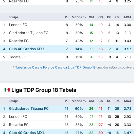
Rosarito FC
5
8
25%
11
15
-4
9
3.25
Equipa
PJ
Vitória %
GM
GS
DG
Pts
MGJ
London FC
1
8
50%
14
10
4
14
3.00
Gladiadores Tijuana FC
2
8
50%
15
10
5
13
3.13
Rosarito FC
3
7
43%
12
12
0
11
3.43
Club 40 Grados MXL
4
7
14%
9
16
-7
4
3.57
Tecate FC
5
8
13%
4
13
-9
4
2.13
*
Tabelas de Casa e Fora de Casa da Liga TDP Group 18
também estão disponíveis
Liga TDP Group 18 Tabela
Equipa
PJ
Vitória %
GM
GS
DG
Pts
MGJ
Gladiadores Tijuana FC
1
15
60%
26
15
11
29
2.73
London FC
2
15
60%
27
17
10
29
2.93
Rosarito FC
3
15
33%
23
27
-4
20
3.33
Club 40 Grados MXL
4
15
27%
22
30
-8
15
3.47