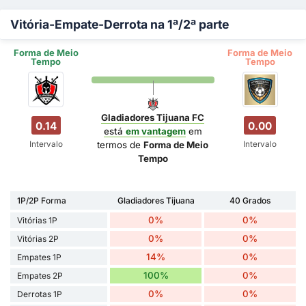
Vitória-Empate-Derrota na 1ª/2ª parte
Forma de Meio
Forma de Meio
Tempo
Tempo
Gladiadores Tijuana FC
0.14
0.00
está
em vantagem
em
Intervalo
Intervalo
termos de
Forma de Meio
Tempo
1P/2P Forma
Gladiadores Tijuana
40 Grados
0%
0%
Vitórias 1P
0%
0%
Vitórias 2P
14%
0%
Empates 1P
100%
0%
Empates 2P
0%
0%
Derrotas 1P