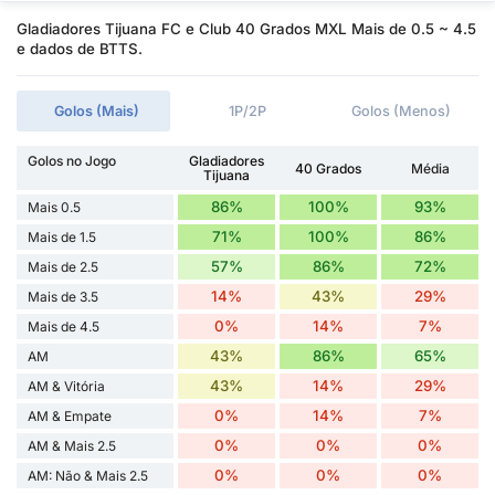
Gladiadores Tijuana FC e Club 40 Grados MXL Mais de 0.5 ~ 4.5
e dados de BTTS.
Golos (Mais)
1P/2P
Golos (Menos)
Golos no Jogo
Gladiadores
40 Grados
Média
Tijuana
86%
100%
93%
Mais 0.5
71%
100%
86%
Mais de 1.5
57%
86%
72%
Mais de 2.5
14%
43%
29%
Mais de 3.5
0%
14%
7%
Mais de 4.5
43%
86%
65%
AM
43%
14%
29%
AM & Vitória
0%
14%
7%
AM & Empate
0%
0%
0%
AM & Mais 2.5
0%
0%
0%
AM: Não & Mais 2.5