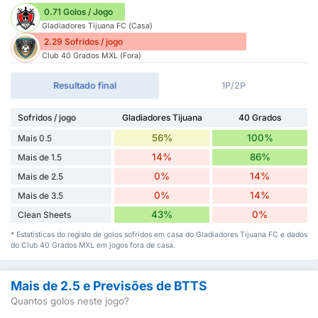
0.71 Golos / Jogo
Gladiadores Tijuana FC (Casa)
2.29 Sofridos / jogo
Club 40 Grados MXL (Fora)
Resultado final
1P/2P
Sofridos / jogo
Gladiadores Tijuana
40 Grados
56%
100%
Mais 0.5
14%
86%
Mais de 1.5
0%
14%
Mais de 2.5
0%
14%
Mais de 3.5
43%
0%
Clean Sheets
* Estatísticas do registo de golos sofridos em casa do Gladiadores Tijuana FC e dados
do Club 40 Grados MXL em jogos fora de casa.
Mais de 2.5 e Previsões de BTTS
Quantos golos neste jogo?