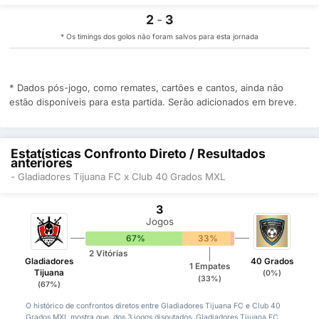
2
-
3
* Os timings dos golos não foram salvos para esta jornada
* Dados pós-jogo, como remates, cartões e cantos, ainda não
estão disponíveis para esta partida. Serão adicionados em breve.
Estatísticas Confronto Direto / Resultados
anteriores
- Gladiadores Tijuana FC x Club 40 Grados MXL
3
Jogos
67%
33%
0%
2 Vitórias
Gladiadores
40 Grados
1 Empates
Tijuana
(0%)
(33%)
(67%)
O histórico de confrontos diretos entre Gladiadores Tijuana FC e Club 40
Grados MXL mostra que, dos 3 jogos disputados, Gladiadores Tijuana FC