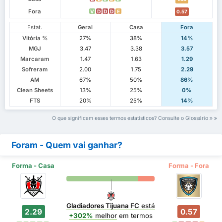
Fora
V
D
D
D
E
0.57
Estat.
Geral
Casa
Fora
Vitória %
27%
38%
14%
MGJ
3.47
3.38
3.57
Marcaram
1.47
1.63
1.29
Sofreram
2.00
1.75
2.29
AM
67%
50%
86%
Clean Sheets
13%
25%
0%
FTS
20%
25%
14%
O que significam esses termos estatísticos? Consulte o Glossário
Foram - Quem vai ganhar?
Forma - Casa
Forma - Fora
Gladiadores Tijuana FC
está
2.29
0.57
+302%
melhor
em termos