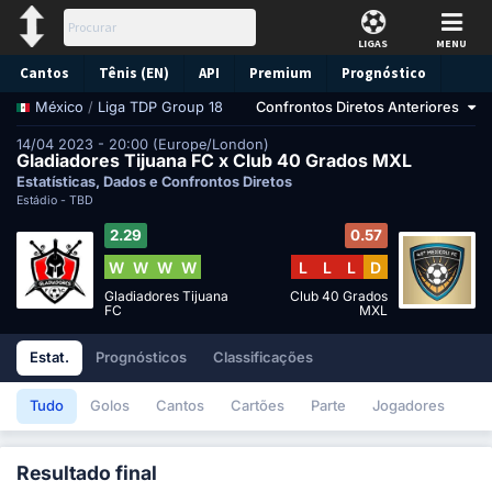
LIGAS
MENU
Cantos
Tênis (EN)
API
Premium
Prognóstico
/
Liga TDP Group 18
Confrontos Diretos Anteriores
México
14/04 2023 - 20:00 (Europe/London)
Gladiadores Tijuana FC x Club 40 Grados MXL
Estatísticas, Dados e Confrontos Diretos
Estádio -
TBD
2.29
0.57
W
W
W
W
L
L
L
D
Gladiadores Tijuana
Club 40 Grados
FC
MXL
Estat.
Prognósticos
Classificações
Tudo
Golos
Cantos
Cartões
Parte
Jogadores
Resultado final