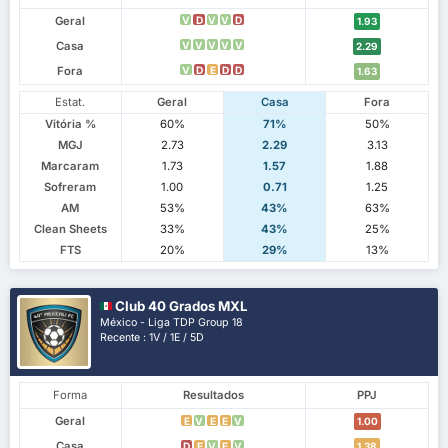
Geral
V
D
V
V
D
1.93
Casa
V
V
V
V
V
2.29
Fora
V
D
E
D
D
1.63
Estat.
Geral
Casa
Fora
Vitória %
60%
71%
50%
MGJ
2.73
2.29
3.13
Marcaram
1.73
1.57
1.88
Sofreram
1.00
0.71
1.25
AM
53%
43%
63%
Clean Sheets
33%
43%
25%
FTS
20%
29%
13%
Club 40 Grados MXL
México - Liga TDP Group 18
Recente : 1V / 1E / 5D
Forma
Resultados
PPJ
Geral
E
V
E
E
V
1.00
Casa
D
E
V
E
V
1.38