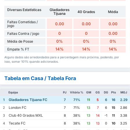
Diversas Estatísticas
Gladiadores
40 Grados
Média
Tijuana
Faltas Cometidas /
0.00
0.00
0.00
jogo
0
0
0.00
Faltas Contra / jogo
0%
0%
0%
Média de Posse
14%
14%
14%
Empate % FT
Alguns dados são arredondados para a percentagem mais próxima, podendo, por
isso, somar 101% quando adicionados.
Tabela em Casa / Tabela Fora
Equipa
PJ
Vitória %
GM
GS
DG
Pts
MGJ
Gladiadores Tijuana FC
1
7
71%
11
5
6
16
2.29
London FC
2
7
71%
13
7
6
15
2.86
Club 40 Grados MXL
3
8
38%
13
14
-1
11
3.38
Tecate FC
4
8
38%
13
13
0
10
3.25