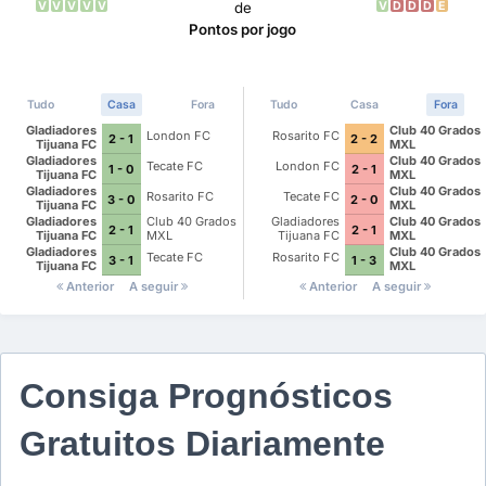
V
V
V
V
V
V
D
D
D
E
de
Pontos por jogo
Tudo
Casa
Fora
Tudo
Casa
Fora
Gladiadores
Club 40 Grados
London FC
Rosarito FC
2 - 1
2 - 2
Tijuana FC
MXL
Gladiadores
Club 40 Grados
Tecate FC
London FC
1 - 0
2 - 1
Tijuana FC
MXL
Gladiadores
Club 40 Grados
Rosarito FC
Tecate FC
3 - 0
2 - 0
Tijuana FC
MXL
Gladiadores
Club 40 Grados
Gladiadores
Club 40 Grados
2 - 1
2 - 1
Tijuana FC
MXL
Tijuana FC
MXL
Gladiadores
Club 40 Grados
Tecate FC
Rosarito FC
3 - 1
1 - 3
Tijuana FC
MXL
Anterior
A seguir
Anterior
A seguir
Consiga Prognósticos
Gratuitos Diariamente