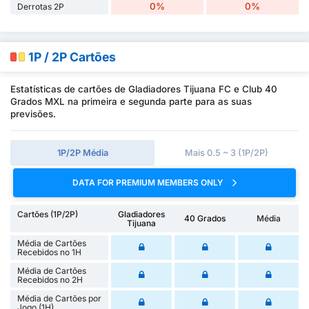
0%
0%
Derrotas 2P
1P / 2P Cartões
Estatísticas de cartões de Gladiadores Tijuana FC e Club 40
Grados MXL na primeira e segunda parte para as suas
previsões.
1P/2P Média
Mais 0.5 ~ 3 (1P/2P)
DATA FOR PREMIUM MEMBERS ONLY
Cartões (1P/2P)
Gladiadores
40 Grados
Média
Tijuana
Média de Cartões
Recebidos no 1H
Média de Cartões
Recebidos no 2H
Média de Cartões por
Jogo (1H)