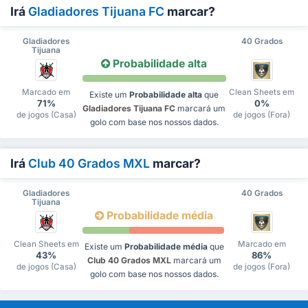
Irá
Gladiadores Tijuana FC
marcar?
Gladiadores
40 Grados
Tijuana
Probabilidade alta
Marcado em
Clean Sheets em
Existe um
Probabilidade alta
que
71%
0%
Gladiadores Tijuana FC
marcará um
de jogos (Casa)
de jogos (Fora)
golo com base nos nossos dados.
Irá
Club 40 Grados MXL
marcar?
Gladiadores
40 Grados
Tijuana
Probabilidade média
Clean Sheets em
Marcado em
Existe um
Probabilidade média
que
43%
86%
Club 40 Grados MXL
marcará um
de jogos (Casa)
de jogos (Fora)
golo com base nos nossos dados.