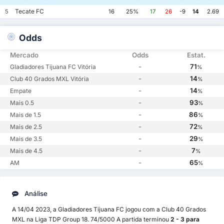
Tecate FC
5
16
25%
17
26
-9
14
2.69
Odds
Mercado
Odds
Estat.
-
71
Gladiadores Tijuana FC Vitória
%
-
14
Club 40 Grados MXL Vitória
%
-
14
Empate
%
-
93
Mais 0.5
%
-
86
Mais de 1.5
%
-
72
Mais de 2.5
%
-
29
Mais de 3.5
%
-
7
Mais de 4.5
%
-
65
AM
%
Análise
A 14/04 2023, a Gladiadores Tijuana FC jogou com a Club 40 Grados
MXL na Liga TDP Group 18. 74/5000 A partida terminou
2 - 3 para