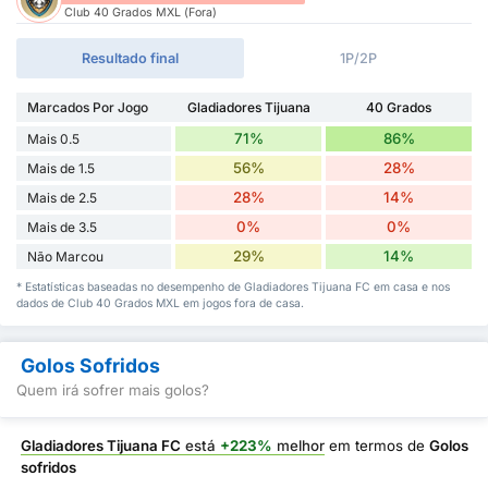
Club 40 Grados MXL (Fora)
Resultado final
1P/2P
Marcados Por Jogo
Gladiadores Tijuana
40 Grados
71%
86%
Mais 0.5
56%
28%
Mais de 1.5
28%
14%
Mais de 2.5
0%
0%
Mais de 3.5
29%
14%
Não Marcou
* Estatísticas baseadas no desempenho de Gladiadores Tijuana FC em casa e nos
dados de Club 40 Grados MXL em jogos fora de casa.
Golos Sofridos
Quem irá sofrer mais golos?
Gladiadores Tijuana FC
está
+223%
melhor
em termos de
Golos
sofridos