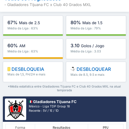
- Gladiadores Tijuana FC x Club 40 Grados MXL
67%
80%
Mais de 2.5
Mais de 1.5
Média da Liga : 63%
Média da Liga : 79%
60%
3.10
AM
Golos / Jogo
Média da Liga : 63%
Média da Liga : 3.03
DESBLOQUEIA
DESBLOQUEAR
Mais de 1,5, FH/2H e mais
Mais de 8.5, 9.5 e mais
*Média estatística entre Gladiadores Tijuana FC e Club 40 Grados MXL na atual
temporada
Gladiadores Tijuana FC
México - Liga TDP Group 18
Recente : 5V / 1E / 1D
Forma
Resultados
PPJ