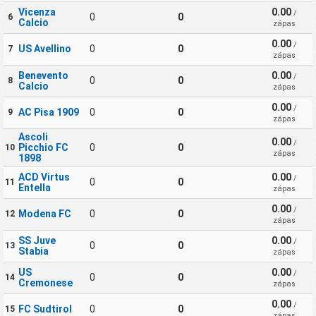
Vicenza
0.00
/
0
0
6
Calcio
zápas
0.00
/
US Avellino
0
0
7
zápas
Benevento
0.00
/
0
0
8
Calcio
zápas
0.00
/
AC Pisa 1909
0
0
9
zápas
Ascoli
0.00
/
Picchio FC
0
0
10
zápas
1898
ACD Virtus
0.00
/
0
0
11
Entella
zápas
0.00
/
Modena FC
0
0
12
zápas
SS Juve
0.00
/
0
0
13
Stabia
zápas
US
0.00
/
0
0
14
Cremonese
zápas
0.00
/
FC Sudtirol
0
0
15
zápas