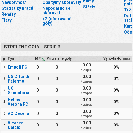
Karty
Návštěvnost
Oba týmy skórovaly
pol
Střely
Statistiky hráčů
Nepodařilo se
Tržn
skórovat
Remízy
Dato
xG (očekávané
Platy
stah
góly)
Kurz
Oče
STŘELENÉ GÓLY - SÉRIE B
Tým
MP
Vstřelené góly
Výhoda domácí
#
0.00
Empoli FC
0
0
0%
1
/ zápas
US Citta di
0.00
0
0
0%
2
Palermo
/ zápas
UC
0.00
0
0
0%
3
Sampdoria
/ zápas
Hellas
0.00
0
0
0%
4
Verona FC
/ zápas
0.00
AC Cesena
0
0
0%
5
/ zápas
Vicenza
0.00
0
0
0%
6
Calcio
/ zápas