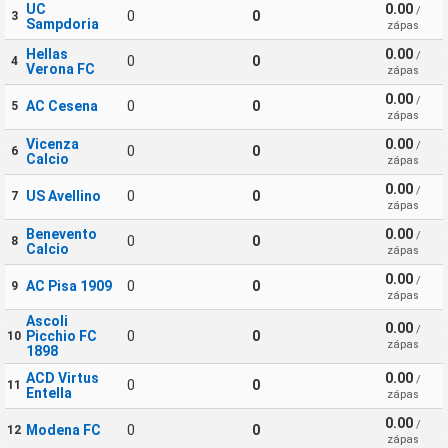
UC
0.00
/
0
0
3
Sampdoria
zápas
Hellas
0.00
/
0
0
4
Verona FC
zápas
0.00
/
AC Cesena
0
0
5
zápas
Vicenza
0.00
/
0
0
6
Calcio
zápas
0.00
/
US Avellino
0
0
7
zápas
Benevento
0.00
/
0
0
8
Calcio
zápas
0.00
/
AC Pisa 1909
0
0
9
zápas
Ascoli
0.00
/
Picchio FC
0
0
10
zápas
1898
ACD Virtus
0.00
/
0
0
11
Entella
zápas
0.00
/
Modena FC
0
0
12
zápas