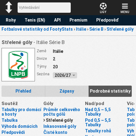
LIGY
MENU
Rohy
Tenis (EN)
API
Premium
Předpověď
Fotbalové statistiky od FootyStats
›
Itálie
›
Série B
›
Střelené góly
Střelené góly
- Itálie Série B
Země
Itálie
Divize
2
Týmy
20
Sezóna
2026/27
Přehled
Zápasy
Podrobné statistiky
Soutěž
Góly
Nad/pod
Víc
Tabulky pro domácí
Průměr celkového
Nad 0,5 ~ 5,5
Tabu
a hosty
počtu gólů
Tabulky
pol
Tabulka
Střelené góly
Pod 0,5 ~ 5,5
Tabu
Tabulky
pol
Výhoda domácích
Inkasované góly
Tabulky rohů
Výhr
Předpovědi
Čisté konto
proh