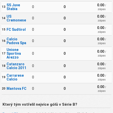
SS Juve
0.00
/
0
0
13
Stabia
zápas
US
0.00
/
0
0
14
Cremonese
zápas
0.00
/
FC Sudtirol
0
0
15
zápas
Calcio
0.00
/
0
0
16
Padova Spa
zápas
Unione
0.00
/
Sportiva
0
0
17
zápas
Arezzo
Catanzaro
0.00
/
0
0
18
Calcio 2011
zápas
Carrarese
0.00
/
0
0
19
Calcio
zápas
0.00
/
Mantova FC
0
0
20
zápas
Který tým vstřelil nejvíce gólů v Série B?