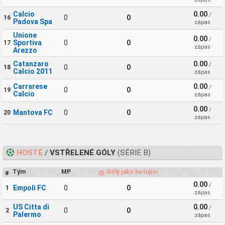
Calcio
0.00
/
0
0
16
Padova Spa
zápas
Unione
0.00
/
Sportiva
0
0
17
zápas
Arezzo
Catanzaro
0.00
/
0
0
18
Calcio 2011
zápas
Carrarese
0.00
/
0
0
19
Calcio
zápas
0.00
/
Mantova FC
0
0
20
zápas
HOSTÉ
/
VSTŘELENÉ GÓLY
(SÉRIE B)
Tým
MP
Góly jako hotující
#
0.00
/
Empoli FC
0
0
1
zápas
US Citta di
0.00
/
0
0
2
Palermo
zápas