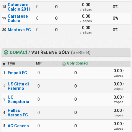
Catanzaro
0.00
0
0
0%
18
Calcio 2011
/ zápas
Carrarese
0.00
0
0
0%
19
Calcio
/ zápas
0.00
Mantova FC
0
0
0%
20
/ zápas
DOMÁCÍ
/
VSTŘELENÉ GÓLY
(SÉRIE B)
Tým
MP
Góly domácí
#
0.00
/
Empoli FC
0
0
1
zápas
US Citta di
0.00
/
0
0
2
Palermo
zápas
UC
0.00
/
0
0
3
Sampdoria
zápas
Hellas
0.00
/
0
0
4
Verona FC
zápas
0.00
/
AC Cesena
0
0
5
zápas