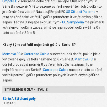
Empoli FC
v současné době drží titul nejlépe střílejícího týmu v
Série B v sezóně. V této sezóně vstřelili neuvěřitelných 0 gólů - to
je průměr 0 na zápas! Následují Empoli FC
US Citta di Palermo
v
této sezóně také vstřelil 0 gólů s průměrem 0 vstřelených gólů na
zápas. Teď na 3. nejlépe skórující tým -
UC Sampdoria
má průměr 0
vstřelených gólů na zápas, čímž se jejich počet gólů zvýšil na 0 v
této sezóně v Série B.
Který tým vstřelil nejméně gólů v Série B?
Mantova FC
a
Carrarese Calcio
si nevedou tak dobře, pokud jde o
vsttřelené góly. Vstřelili nejméně gólů v Série B.
Mantova FC
si
udržel propastný průměr 0 vstřelených gólů na zápas. To je
nejnižší hodnota v Série B.
Carrarese Calcio
naopak v této sezóně
vstřelil pouze 0 gólů s průměrem pouhých 0 vstřelených gólů na
zápas.
STŘELENÉ GÓLY - ITÁLIE
Série A Střelené góly
- Divize 1