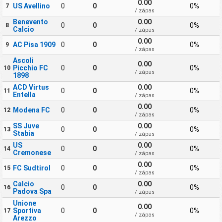
0.00
US Avellino
0
0
0%
7
/ zápas
Benevento
0.00
0
0
0%
8
Calcio
/ zápas
0.00
AC Pisa 1909
0
0
0%
9
/ zápas
Ascoli
0.00
Picchio FC
0
0
0%
10
/ zápas
1898
ACD Virtus
0.00
0
0
0%
11
Entella
/ zápas
0.00
Modena FC
0
0
0%
12
/ zápas
SS Juve
0.00
0
0
0%
13
Stabia
/ zápas
US
0.00
0
0
0%
14
Cremonese
/ zápas
0.00
FC Sudtirol
0
0
0%
15
/ zápas
Calcio
0.00
0
0
0%
16
Padova Spa
/ zápas
Unione
0.00
Sportiva
0
0
0%
17
/ zápas
Arezzo