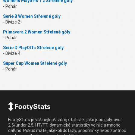
Womens Playoffs 1 2 Střelené góly
- Pohár
Serie B Women Střelené góly
- Divize 2
Primavera 2 Women Střelené góly
- Pohár
Serie D PlayOffs Střelené góly
- Divize 4
Super Cup Women Střelené góly
- Pohár
FootyStats je váš nejlepší zdroj statistik, jako jsou góly, over
2.5/under 2.5, HT/FT, dynamické statistiky ve hře a mnoho
dalšího. Pokud máte jakékoli dotazy, připomínky nebo zpětnou