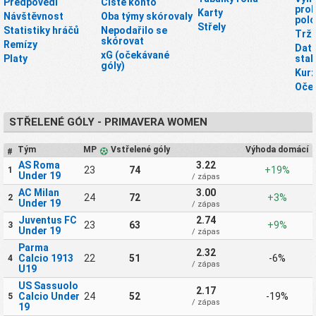
Předpovědi
Čisté konto
proh
Karty
Návštěvnost
Oba týmy skórovaly
pol
Střely
Statistiky hráčů
Nepodařilo se
Tržn
skórovat
Remízy
Dato
xG (očekávané
Platy
stah
góly)
Kurz
Oče
STŘELENÉ GÓLY - PRIMAVERA WOMEN
Tým
MP
Vstřelené góly
Výhoda domácí
#
AS Roma
3.22
23
74
+19%
1
Under 19
/ zápas
AC Milan
3.00
24
72
+3%
2
Under 19
/ zápas
Juventus FC
2.74
23
63
+9%
3
Under 19
/ zápas
Parma
2.32
Calcio 1913
22
51
-6%
4
/ zápas
U19
US Sassuolo
2.17
Calcio Under
24
52
-19%
5
/ zápas
19