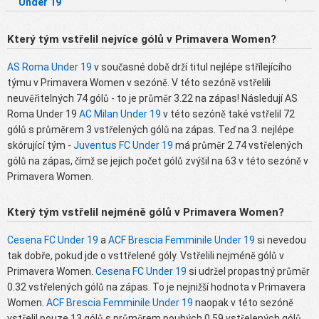
Under 19
Který tým vstřelil nejvíce gólů v Primavera Women?
AS Roma Under 19
v současné době drží titul nejlépe střílejícího
týmu v Primavera Women v sezóně. V této sezóně vstřelili
neuvěřitelných 74 gólů - to je průměr 3.22 na zápas! Následují AS
Roma Under 19
AC Milan Under 19
v této sezóně také vstřelil 72
gólů s průměrem 3 vstřelených gólů na zápas. Teď na 3. nejlépe
skórující tým -
Juventus FC Under 19
má průměr 2.74 vstřelených
gólů na zápas, čímž se jejich počet gólů zvýšil na 63 v této sezóně v
Primavera Women.
Který tým vstřelil nejméně gólů v Primavera Women?
Cesena FC Under 19
a
ACF Brescia Femminile Under 19
si nevedou
tak dobře, pokud jde o vsttřelené góly. Vstřelili nejméně gólů v
Primavera Women.
Cesena FC Under 19
si udržel propastný průměr
0.32 vstřelených gólů na zápas. To je nejnižší hodnota v Primavera
Women.
ACF Brescia Femminile Under 19
naopak v této sezóně
vstřelil pouze 13 gólů s průměrem pouhých 0.59 vstřelených gólů