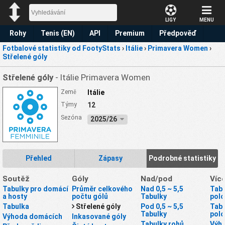
LIGY
MENU
Rohy
Tenis (EN)
API
Premium
Předpověď
Fotbalové statistiky od FootyStats
›
Itálie
›
Primavera Women
›
Střelené góly
Střelené góly
- Itálie Primavera Women
Země
Itálie
Týmy
12
Sezóna
2025/26
Přehled
Zápasy
Podrobné statistiky
Soutěž
Góly
Nad/pod
Víc
Tabulky pro domácí
Průměr celkového
Nad 0,5 ~ 5,5
Tabu
a hosty
počtu gólů
Tabulky
pol
Tabulka
Střelené góly
Pod 0,5 ~ 5,5
Tabu
Tabulky
pol
Výhoda domácích
Inkasované góly
Tabulky rohů
Výhr