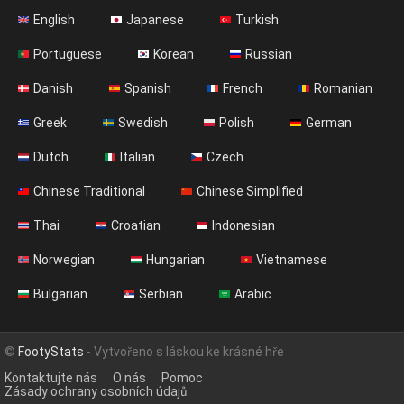
English
Japanese
Turkish
Portuguese
Korean
Russian
Danish
Spanish
French
Romanian
Greek
Swedish
Polish
German
Dutch
Italian
Czech
Chinese Traditional
Chinese Simplified
Thai
Croatian
Indonesian
Norwegian
Hungarian
Vietnamese
Bulgarian
Serbian
Arabic
©
FootyStats
- Vytvořeno s láskou ke krásné hře
Kontaktujte nás
O nás
Pomoc
Zásady ochrany osobních údajů