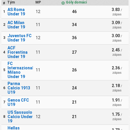
Tým
MP
Góly domácí
#
AS Roma
3.83
/
12
46
1
Under 19
zápas
AC Milan
3.09
/
11
34
2
Under 19
zápas
Juventus FC
3.00
/
12
36
3
Under 19
zápas
ACF
2.45
/
Fiorentina
11
27
4
zápas
Under 19
FC
Internazionale
2.36
/
11
26
5
Milano
zápas
Under 19
Parma
2.18
/
Calcio 1913
11
24
6
zápas
U19
Genoa CFC
1.91
/
11
21
7
U19
zápas
US Sassuolo
1.75
/
Calcio Under
12
21
8
zápas
19
Hellas