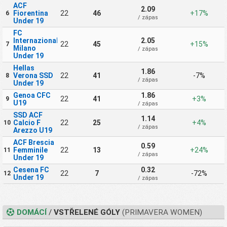
ACF
2.09
Fiorentina
22
46
+17%
6
/ zápas
Under 19
FC
Internazionale
2.05
22
45
+15%
7
Milano
/ zápas
Under 19
Hellas
1.86
Verona SSD
22
41
-7%
8
/ zápas
Under 19
Genoa CFC
1.86
22
41
+3%
9
U19
/ zápas
SSD ACF
1.14
Calcio F
22
25
+4%
10
/ zápas
Arezzo U19
ACF Brescia
0.59
Femminile
22
13
+24%
11
/ zápas
Under 19
Cesena FC
0.32
22
7
-72%
12
Under 19
/ zápas
DOMÁCÍ
/
VSTŘELENÉ GÓLY
(PRIMAVERA WOMEN)