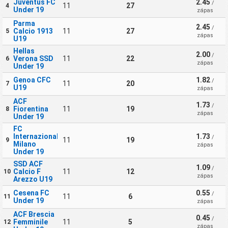
Juventus FC
2.45
/
11
27
4
Under 19
zápas
Parma
2.45
/
Calcio 1913
11
27
5
zápas
U19
Hellas
2.00
/
Verona SSD
11
22
6
zápas
Under 19
Genoa CFC
1.82
/
11
20
7
U19
zápas
ACF
1.73
/
Fiorentina
11
19
8
zápas
Under 19
FC
Internazionale
1.73
/
11
19
9
Milano
zápas
Under 19
SSD ACF
1.09
/
Calcio F
11
12
10
zápas
Arezzo U19
Cesena FC
0.55
/
11
6
11
Under 19
zápas
ACF Brescia
0.45
/
Femminile
11
5
12
zápas