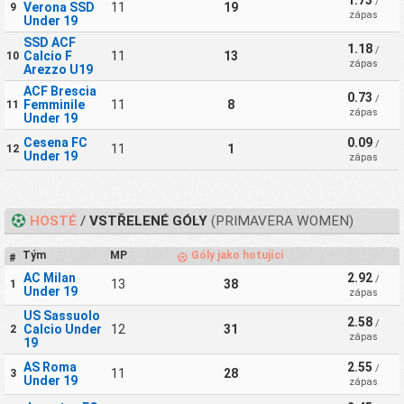
1.73
/
Verona SSD
11
19
9
zápas
Under 19
SSD ACF
1.18
/
Calcio F
11
13
10
zápas
Arezzo U19
ACF Brescia
0.73
/
Femminile
11
8
11
zápas
Under 19
Cesena FC
0.09
/
11
1
12
Under 19
zápas
HOSTÉ
/
VSTŘELENÉ GÓLY
(PRIMAVERA WOMEN)
Tým
MP
Góly jako hotující
#
AC Milan
2.92
/
13
38
1
Under 19
zápas
US Sassuolo
2.58
/
Calcio Under
12
31
2
zápas
19
AS Roma
2.55
/
11
28
3
Under 19
zápas