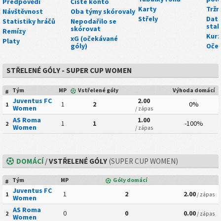
Předpovědi
Čisté konto
Karty
Tržn
Návštěvnost
Oba týmy skórovaly
Střely
Dato
Statistiky hráčů
Nepodařilo se
stah
skórovat
Remízy
Kurz
xG (očekávané
Platy
góly)
Oče
STŘELENÉ GÓLY - SUPER CUP WOMEN
Tým
MP
Vstřelené góly
Výhoda domácí
#
Juventus FC
2.00
1
2
0%
1
Women
/ zápas
AS Roma
1.00
1
1
-100%
2
Women
/ zápas
DOMÁCÍ
/
VSTŘELENÉ GÓLY
(SUPER CUP WOMEN)
Tým
MP
Góly domácí
#
Juventus FC
1
2
2.00
1
/ zápas
Women
AS Roma
0
0
0.00
2
/ zápas
Women