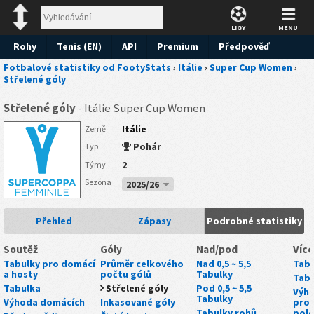
LIGY
MENU
Rohy
Tenis (EN)
API
Premium
Předpověď
Fotbalové statistiky od FootyStats
›
Itálie
›
Super Cup Women
›
Střelené góly
Střelené góly
- Itálie Super Cup Women
Itálie
Země
Pohár
Typ
2
Týmy
Sezóna
2025/26
Přehled
Zápasy
Podrobné statistiky
Soutěž
Góly
Nad/pod
Více
Tabulky pro domácí
Průměr celkového
Nad 0,5 ~ 5,5
Tabu
a hosty
počtu gólů
Tabulky
Tabu
Tabulka
Střelené góly
Pod 0,5 ~ 5,5
Výhr
Tabulky
Výhoda domácích
Inkasované góly
proh
Tabulky rohů
polo