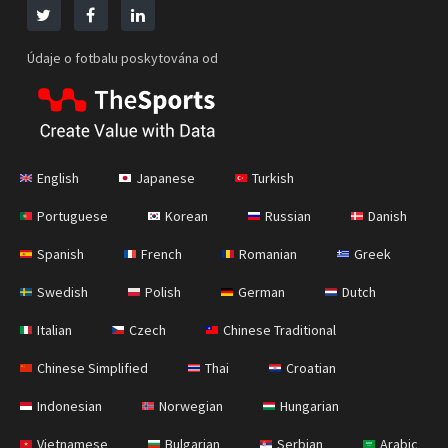
Údaje o fotbalu poskytována od
English
Japanese
Turkish
Portuguese
Korean
Russian
Danish
Spanish
French
Romanian
Greek
Swedish
Polish
German
Dutch
Italian
Czech
Chinese Traditional
Chinese Simplified
Thai
Croatian
Indonesian
Norwegian
Hungarian
Vietnamese
Bulgarian
Serbian
Arabic