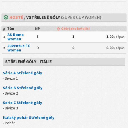
HOSTÉ
/
VSTŘELENÉ GÓLY
(SUPER CUP WOMEN)
Tým
MP
Góly jako hotující
#
AS Roma
1
1
1.00
1
/ zápas
Women
Juventus FC
0
0
0.00
2
/ zápas
Women
STŘELENÉ GÓLY - ITÁLIE
Série A Střelené góly
- Divize 1
Série B Střelené góly
- Divize 2
Serie C Střelené góly
- Divize 3
Italský pohár Střelené góly
- Pohár