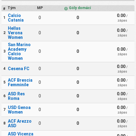
Tým
MP
Góly domácí
#
Calcio
0.00
/
0
0
1
Catania
zápas
Hellas
0.00
/
Verona
0
0
2
zápas
Women
San Marino
Academy
0.00
/
0
0
3
Calcio
zápas
Women
0.00
/
Cesena FC
0
0
4
zápas
ACF Brescia
0.00
/
0
0
5
Femminile
zápas
ASD Res
0.00
/
0
0
6
Roma
zápas
USD Genoa
0.00
/
0
0
7
Women
zápas
ACF Arezzo
0.00
/
0
0
8
ASD
zápas
ASD Vicenza