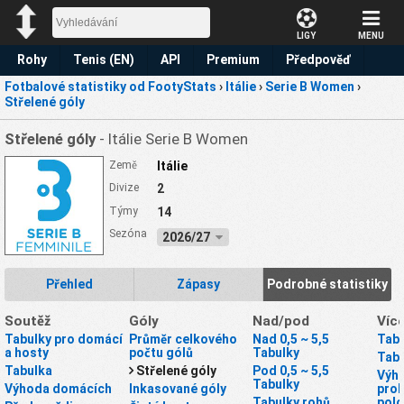
LIGY
MENU
Rohy
Tenis (EN)
API
Premium
Předpověď
Fotbalové statistiky od FootyStats
›
Itálie
›
Serie B Women
›
Střelené góly
Střelené góly
- Itálie Serie B Women
Země
Itálie
Divize
2
Týmy
14
Sezóna
2026/27
Přehled
Zápasy
Podrobné statistiky
Soutěž
Góly
Nad/pod
Víc
Tabulky pro domácí
Průměr celkového
Nad 0,5 ~ 5,5
Tabu
a hosty
počtu gólů
Tabulky
Tabu
Tabulka
Střelené góly
Pod 0,5 ~ 5,5
Výhr
Tabulky
Výhoda domácích
Inkasované góly
proh
Tabulky rohů
polo