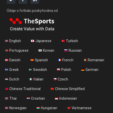
Údaje o fotbalu poskytována od
English
Japanese
Turkish
Portuguese
Korean
Russian
Danish
Spanish
French
Romanian
Greek
Swedish
Polish
German
Dutch
Italian
Czech
Chinese Traditional
Chinese Simplified
Thai
Croatian
Indonesian
Norwegian
Hungarian
Vietnamese