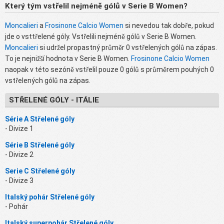
Který tým vstřelil nejméně gólů v Serie B Women?
Moncalieri
a
Frosinone Calcio Women
si nevedou tak dobře, pokud
jde o vsttřelené góly. Vstřelili nejméně gólů v Serie B Women.
Moncalieri
si udržel propastný průměr 0 vstřelených gólů na zápas.
To je nejnižší hodnota v Serie B Women.
Frosinone Calcio Women
naopak v této sezóně vstřelil pouze 0 gólů s průměrem pouhých 0
vstřelených gólů na zápas.
STŘELENÉ GÓLY - ITÁLIE
Série A Střelené góly
- Divize 1
Série B Střelené góly
- Divize 2
Serie C Střelené góly
- Divize 3
Italský pohár Střelené góly
- Pohár
Italský superpohár Střelené góly