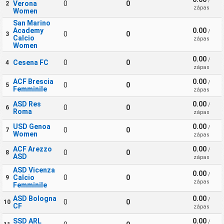
/
Verona
0
0
2
zápas
Women
San Marino
Academy
0.00
/
0
0
3
Calcio
zápas
Women
0.00
/
Cesena FC
0
0
4
zápas
ACF Brescia
0.00
/
0
0
5
Femminile
zápas
ASD Res
0.00
/
0
0
6
Roma
zápas
USD Genoa
0.00
/
0
0
7
Women
zápas
ACF Arezzo
0.00
/
0
0
8
ASD
zápas
ASD Vicenza
0.00
/
Calcio
0
0
9
zápas
Femminile
ASD Bologna
0.00
/
0
0
10
CF
zápas
SSD ARL
0.00
/