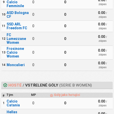
0.00
/
Calcio
0
0
9
zápas
Femminile
ASD Bologna
0.00
/
0
0
10
CF
zápas
SSD ARL
0.00
/
0
0
11
Freedom FC
zápas
FC
0.00
/
Lumezzane
0
0
12
zápas
Women
Frosinone
0.00
/
Calcio
0
0
13
zápas
Women
0.00
/
Moncalieri
0
0
14
zápas
HOSTÉ
/
VSTŘELENÉ GÓLY
(SERIE B WOMEN)
Tým
MP
Góly jako hotující
#
Calcio
0.00
/
0
0
1
Catania
zápas
Hellas
0.00