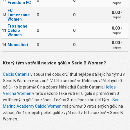
0
0
11
Freedom FC
zápas
FC
0.00
/
Lumezzane
0
0
12
zápas
Women
Frosinone
0.00
/
Calcio
0
0
13
zápas
Women
0.00
/
Moncalieri
0
0
14
zápas
Který tým vstřelil nejvíce gólů v Serie B Women?
Calcio Catania
v současné době drží titul nejlépe střílejícího týmu v
Serie B Women v sezóně. V této sezóně vstřelili neuvěřitelných 0
gólů - to je průměr 0 na zápas! Následují Calcio Catania
Hellas
Verona Women
v této sezóně také vstřelil 0 gólů s průměrem 0
vstřelených gólů na zápas. Teď na 3. nejlépe skórující tým -
San
Marino Academy Calcio Women
má průměr 0 vstřelených gólů na
zápas, čímž se jejich počet gólů zvýšil na 0 v této sezóně v Serie B
Women.