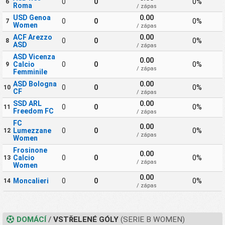
0
0
0%
6
Roma
/ zápas
USD Genoa
0.00
0
0
0%
7
Women
/ zápas
ACF Arezzo
0.00
0
0
0%
8
ASD
/ zápas
ASD Vicenza
0.00
Calcio
0
0
0%
9
/ zápas
Femminile
ASD Bologna
0.00
0
0
0%
10
CF
/ zápas
SSD ARL
0.00
0
0
0%
11
Freedom FC
/ zápas
FC
0.00
Lumezzane
0
0
0%
12
/ zápas
Women
Frosinone
0.00
Calcio
0
0
0%
13
/ zápas
Women
0.00
Moncalieri
0
0
0%
14
/ zápas
DOMÁCÍ
/
VSTŘELENÉ GÓLY
(SERIE B WOMEN)