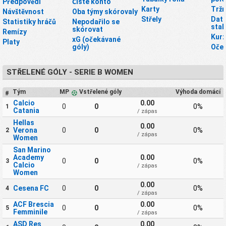
Předpovědi
Čisté konto
Karty
Tržn
Návštěvnost
Oba týmy skórovaly
Střely
Dato
Statistiky hráčů
Nepodařilo se
stah
skórovat
Remízy
Kurz
xG (očekávané
Platy
góly)
Oče
STŘELENÉ GÓLY - SERIE B WOMEN
Tým
MP
Vstřelené góly
Výhoda domácí
#
Calcio
0.00
0
0
0%
1
Catania
/ zápas
Hellas
0.00
Verona
0
0
0%
2
/ zápas
Women
San Marino
Academy
0.00
0
0
0%
3
Calcio
/ zápas
Women
0.00
Cesena FC
0
0
0%
4
/ zápas
ACF Brescia
0.00
0
0
0%
5
Femminile
/ zápas
ASD Res
0.00