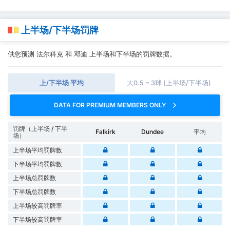
上半场/下半场罚牌
供您预测 法尔科克 和 邓迪 上半场和下半场的罚牌数据。
上/下半场 平均
大0.5 ~ 3球 (上半场/下半场)
DATA FOR PREMIUM MEMBERS ONLY
罚牌（上半场 / 下半
Falkirk
Dundee
平均
场）
上半场平均罚牌数
下半场平均罚牌数
上半场总罚牌数
下半场总罚牌数
上半场较高罚牌率
下半场较高罚牌率