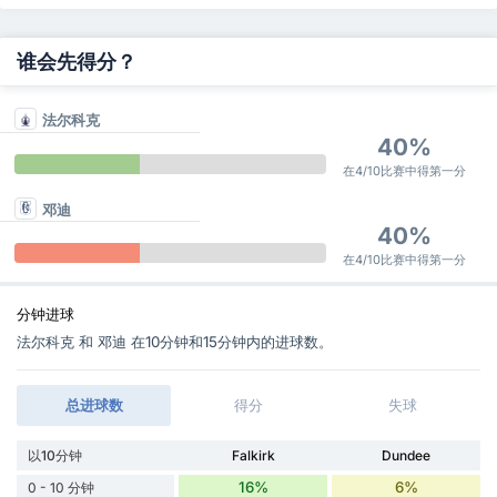
谁会先得分？
法尔科克
40%
在4/10比赛中得第一分
邓迪
40%
在4/10比赛中得第一分
分钟进球
法尔科克 和 邓迪 在10分钟和15分钟内的进球数。
总进球数
得分
失球
以10分钟
Falkirk
Dundee
16%
6%
0 - 10 分钟