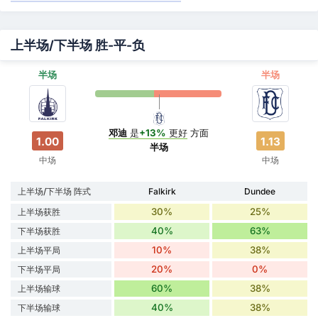
上半场/下半场 胜-平-负
半场
半场
邓迪
是
+13%
更好
方面
1.00
1.13
半场
中场
中场
上半场/下半场 阵式
Falkirk
Dundee
30%
25%
上半场获胜
40%
63%
下半场获胜
10%
38%
上半场平局
20%
0%
下半场平局
60%
38%
上半场输球
40%
38%
下半场输球