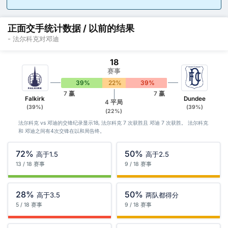
正面交手统计数据 / 以前的结果
- 法尔科克对邓迪
18
赛事
39%
22%
39%
7 赢
7 赢
Falkirk
Dundee
4 平局
(39%)
(39%)
(22%)
法尔科克 vs 邓迪的交锋纪录显示18, 法尔科克 7 次获胜且 邓迪 7 次获胜。 法尔科克
和 邓迪之间有4次交锋在以和局告终。
72%
50%
高于1.5
高于2.5
13 / 18 赛事
9 / 18 赛事
28%
50%
高于3.5
两队都得分
5 / 18 赛事
9 / 18 赛事