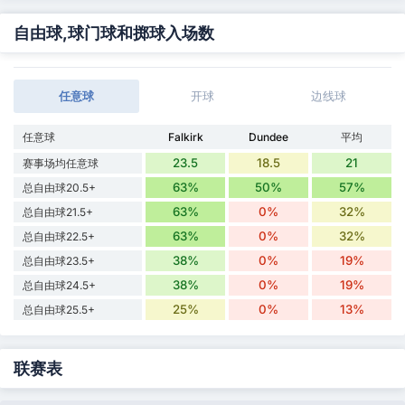
自由球,球门球和掷球入场数
任意球
开球
边线球
任意球
Falkirk
Dundee
平均
23.5
18.5
21
赛事场均任意球
63%
50%
57%
总自由球20.5+
63%
0%
32%
总自由球21.5+
63%
0%
32%
总自由球22.5+
38%
0%
19%
总自由球23.5+
38%
0%
19%
总自由球24.5+
25%
0%
13%
总自由球25.5+
联赛表