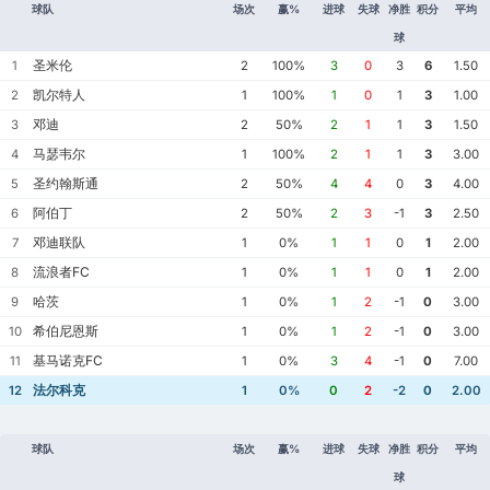
球队
场次
赢%
进球
失球
净胜
积分
平均
球
圣米伦
1
2
100%
3
0
3
6
1.50
凯尔特人
2
1
100%
1
0
1
3
1.00
邓迪
3
2
50%
2
1
1
3
1.50
马瑟韦尔
4
1
100%
2
1
1
3
3.00
圣约翰斯通
5
2
50%
4
4
0
3
4.00
阿伯丁
6
2
50%
2
3
-1
3
2.50
邓迪联队
7
1
0%
1
1
0
1
2.00
流浪者FC
8
1
0%
1
1
0
1
2.00
哈茨
9
1
0%
1
2
-1
0
3.00
希伯尼恩斯
10
1
0%
1
2
-1
0
3.00
基马诺克FC
11
1
0%
3
4
-1
0
7.00
法尔科克
12
1
0%
0
2
-2
0
2.00
球队
场次
赢%
进球
失球
净胜
积分
平均
球