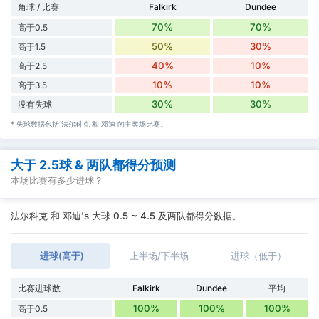
角球 / 比赛
Falkirk
Dundee
70%
70%
高于0.5
50%
30%
高于1.5
40%
10%
高于2.5
10%
10%
高于3.5
30%
30%
没有失球
* 失球数据包括 法尔科克 和 邓迪 的主客场比赛。
大于 2.5球 & 两队都得分预测
本场比赛有多少进球？
法尔科克 和 邓迪's 大球 0.5 ~ 4.5 及两队都得分数据。
进球(高于)
上半场/下半场
进球（低于）
比赛进球数
Falkirk
Dundee
平均
100%
100%
100%
高于0.5