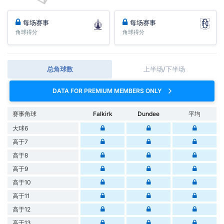
每场赛事
每场赛事
角球得分
角球得分
总角球数
上半场/下半场
DATA FOR PREMIUM MEMBERS ONLY
赛事角球
Falkirk
Dundee
平均
大球6
高于7
高于8
高于9
高于10
高于11
高于12
高于13