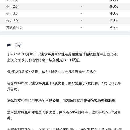
-
60
高于2.5
%
-
40
高于3.5
%
-
20
高于4.5
%
-
45
两队都得分
%
分析
于2026年10月10日，
法尔科克
和
邓迪
在
苏格兰足球超级联赛
中正面交锋。
上次交锋以以下结果结束：
法尔科克 3 - 1 邓迪。
根据我们掌握的数据，这2支球队在过去几个赛季交锋
18
次。
在交锋18次后，
法尔科克赢了7次比赛
，而
邓迪赢了7次比赛
。4次比赛以平
局告终。
法尔科克
处于状态
平均的主场姿态
，而
邓迪
以状态
很好的客场姿态出战
。
之前
法尔科克
和
邓迪
之间的比赛，两队有
50%
的机率，达到平均
2.72分目
标
。
本赛季到目前为止，在苏格兰足球超级联赛中，
法尔科克
在主场比赛中拉平