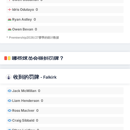
Idris Odutayo 0
Ryan Astley 0
Owen Bevan 0
* Premiership2026/27赛季的统计数据
哪些球员会得到罚牌？
收到的罚牌
-
Falkirk
Jack McMillan 0
Liam Henderson 0
Ross MacIver 0
Craig Sibbald 0