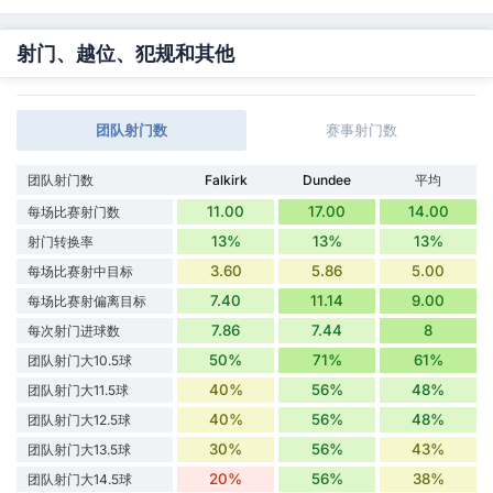
射门、越位、犯规和其他
团队射门数
赛事射门数
团队射门数
Falkirk
Dundee
平均
11.00
17.00
14.00
每场比赛射门数
13%
13%
13%
射门转换率
3.60
5.86
5.00
每场比赛射中目标
7.40
11.14
9.00
每场比赛射偏离目标
7.86
7.44
8
每次射门进球数
50%
71%
61%
团队射门大10.5球
40%
56%
48%
团队射门大11.5球
40%
56%
48%
团队射门大12.5球
30%
56%
43%
团队射门大13.5球
20%
56%
38%
团队射门大14.5球