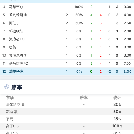
马瑟韦尔
4
1
100%
2
1
1
3
3.00
圣约翰斯通
5
2
50%
4
4
0
3
4.00
阿伯丁
6
2
50%
2
3
-1
3
2.50
邓迪联队
7
1
0%
1
1
0
1
2.00
流浪者FC
8
1
0%
1
1
0
1
2.00
哈茨
9
1
0%
1
2
-1
0
3.00
希伯尼恩斯
10
1
0%
1
2
-1
0
3.00
基马诺克FC
11
1
0%
3
4
-1
0
7.00
法尔科克
12
1
0%
0
2
-2
0
2.00
赔率
市场
赔率
统计
-
30
法尔科克 赢
%
-
50
邓迪 赢
%
-
15
平局
%
-
100
高于0.5
%
-
85
高于1.5
%