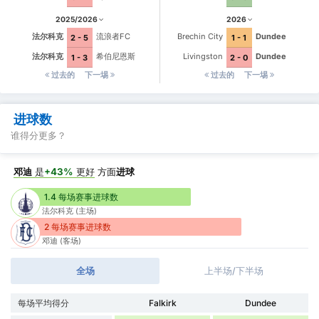
2025/2026
2026
法尔科克
流浪者FC
Brechin City
Dundee
2 - 5
1 - 1
法尔科克
希伯尼恩斯
Livingston
Dundee
1 - 3
2 - 0
过去的
下一埸
过去的
下一埸
进球数
谁得分更多？
邓迪
是
+43%
更好
方面
进球
1.4 每场赛事进球数
法尔科克 (主场)
2 每场赛事进球数
邓迪 (客场)
全场
上半场/下半场
每场平均得分
Falkirk
Dundee