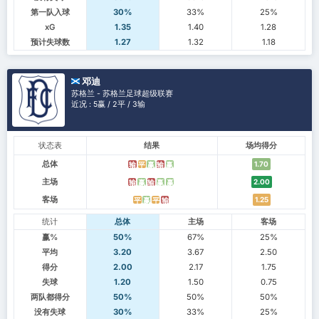
第一队入球
30%
33%
25%
xG
1.35
1.40
1.28
预计失球数
1.27
1.32
1.18
邓迪
苏格兰 - 苏格兰足球超级联赛
近况 : 5赢 / 2平 / 3输
状态表
结果
场均得分
总体
1.70
输
平
赢
输
赢
主场
2.00
输
赢
输
赢
赢
客场
1.25
平
赢
平
输
统计
总体
主场
客场
赢%
50%
67%
25%
平均
3.20
3.67
2.50
得分
2.00
2.17
1.75
失球
1.20
1.50
0.75
两队都得分
50%
50%
50%
没有失球
30%
33%
25%