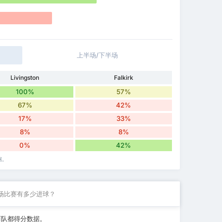
上半场/下半场
Livingston
Falkirk
100%
57%
67%
42%
17%
33%
8%
8%
0%
42%
据。
场比赛有多少进球？
 及两队都得分数据。