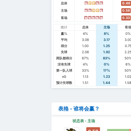
总体
0.46
输
平
平
输
输
主场
0.58
输
输
平
平
输
客场
0.33
输
输
输
输
输
统计
总体
主场
客
赢%
4%
8%
0%
平均
3.08
3.17
3.0
得分
1.00
1.25
0.7
失球
2.08
1.92
2.2
两队都得分
67%
83%
50
没有失球
4%
0%
8%
第一队入球
33%
17%
50
xG
1.13
1.23
1.0
预计失球数
1.51
1.44
1.5
表格 - 谁将会赢？
状态表 - 主场