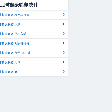
兰足球超级联赛 统计
球超级联赛 状态表指南
球超级联赛 预测
球超级联赛 平均入球
球超级联赛 两队都得分
超级联赛 高于2.5进球
球超级联赛 角球
超级联赛 xG