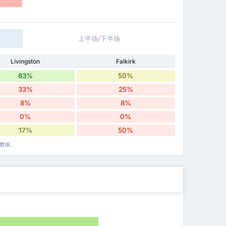
上半场/下半场
Livingston
Falkirk
83%
50%
33%
25%
8%
8%
0%
0%
17%
50%
场数据。