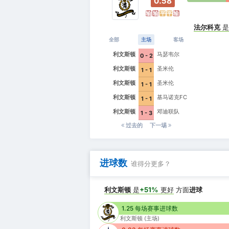
0.58
输
输
平
平
输
法尔科克
全部
主场
客场
利文斯顿
马瑟韦尔
0 - 2
利文斯顿
圣米伦
1 - 1
利文斯顿
圣米伦
1 - 1
利文斯顿
基马诺克FC
1 - 1
利文斯顿
邓迪联队
1 - 3
过去的
下一埸
进球数
谁得分更多？
利文斯顿
是
+51%
更好
方面
进球
1.25 每场赛事进球数
利文斯顿 (主场)