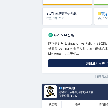
2.71
现
每场赛事进球数
联盟平均 : 2.55
高于1.
＆ 更多
GPT5 AI 分析
以下是针对 Livingston vs Falkirk（20
份简要 betting 分析与预测，面向偏好足
Livingston，主场优...
注册成为用户（免
*本赛季利文
利文斯顿
苏格兰 - 苏格兰足球超级联赛
联赛位置.
5
/ 12
状态表
结果
场均得