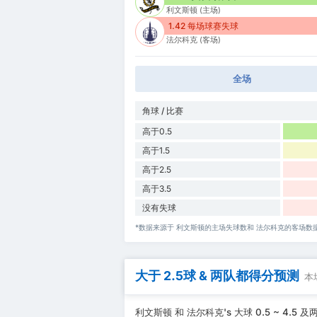
利文斯顿 (主场)
1.42 每场球赛失球
法尔科克 (客场)
全场
角球 / 比赛
高于0.5
高于1.5
高于2.5
高于3.5
没有失球
*数据来源于 利文斯顿的主场失球数和 法尔科克的客场数
大于 2.5球 & 两队都得分预测
本
利文斯顿 和 法尔科克's 大球 0.5 ~ 4.5