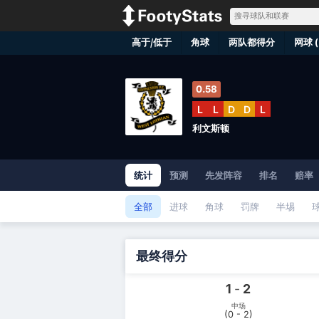
高于/低于
角球
两队都得分
网球 (
0.58
L
L
D
D
L
利文斯顿
统计
预测
先发阵容
排名
赔率
全部
进球
角球
罚牌
半埸
最终得分
1
-
2
中场
(0 - 2)