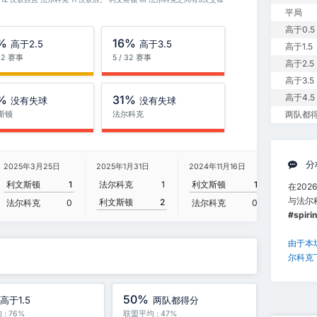
平局
高于0.5
%
16%
高于2.5
高于3.5
高于1.5
 32 赛事
5 / 32 赛事
高于2.5
高于3.5
高于4.5
%
31%
没有失球
没有失球
两队都
斯顿
法尔科克
分
2024年1
2025年3月25日
2025年1月31日
2024年11月16日
法尔科
利文斯顿
1
法尔科克
1
利文斯顿
1
在20
与法尔
利文斯顿
2
利文斯
法尔科克
0
法尔科克
0
#spir
由于本
尔科克
50%
高于1.5
两队都得分
: 76%
联盟平均 : 47%