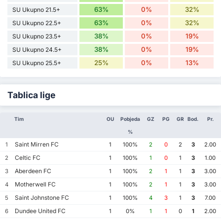
63%
0%
32%
SU Ukupno 21.5+
63%
0%
32%
SU Ukupno 22.5+
38%
0%
19%
SU Ukupno 23.5+
38%
0%
19%
SU Ukupno 24.5+
25%
0%
13%
SU Ukupno 25.5+
Tablica lige
Tim
OU
Pobjeda
GZ
PG
GR
Bod.
Pr.
%
Saint Mirren FC
1
1
100%
2
0
2
3
2.00
Celtic FC
2
1
100%
1
0
1
3
1.00
Aberdeen FC
3
1
100%
2
1
1
3
3.00
Motherwell FC
4
1
100%
2
1
1
3
3.00
Saint Johnstone FC
5
1
100%
4
3
1
3
7.00
Dundee United FC
6
1
0%
1
1
0
1
2.00