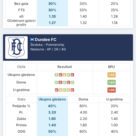
Bez gola
30%
33%
25%
FTS
30%
33%
25%
xG
1.35
1.40
1.28
Očekivani golovi
1.27
1.32
1.18
protiv
Dundee FC
Škotska - Premiership
Nedavno : 4P / 2R / 4G
Oblik
Rezultati
BPU
Ukupno gledano
1.40
P
G
R
P
G
Doma
1.80
P
G
P
G
P
U gostima
1.00
G
R
P
R
G
Stats
Ukupno gledano
Doma
U gostima
Pobjeda %
40%
60%
20%
Pr.
3.20
4.00
2.40
Zabio
1.80
2.20
1.40
Primio
1.40
1.80
1.00
ODG
50%
60%
40%