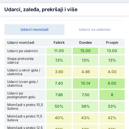
Udarci, zaleđa, prekršaji i više
Udarci momčadi
Udarci na utakmici
Udarci momčadi
Falkirk
Dundee
Prosjek
11.00
15.00
13.00
Udarci po utakmici
Stopa pretvorbe
13%
13%
13%
udarca
Udarci u okvir gola /
3.60
4.86
4.00
utakmica
Udarci izvan gola /
7.40
10.14
9.00
utakmica
Udarci po
7.86
7.50
8
postignutom golu
Momčadi s preko 10,5
50%
56%
53%
šuteva
Momčadi s preko 11,5
40%
43%
42%
šuteva
Momčadi s preko 12,5