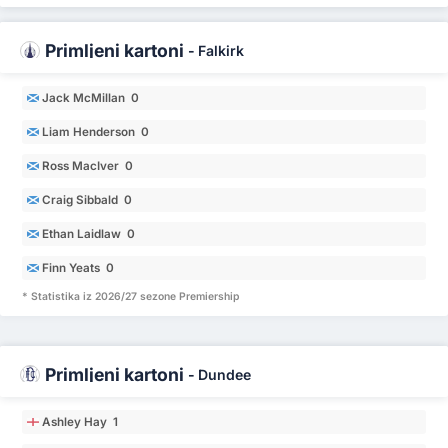
Primljeni kartoni
-
Falkirk
Jack McMillan 0
Liam Henderson 0
Ross MacIver 0
Craig Sibbald 0
Ethan Laidlaw 0
Finn Yeats 0
* Statistika iz 2026/27 sezone Premiership
Primljeni kartoni
-
Dundee
Ashley Hay 1