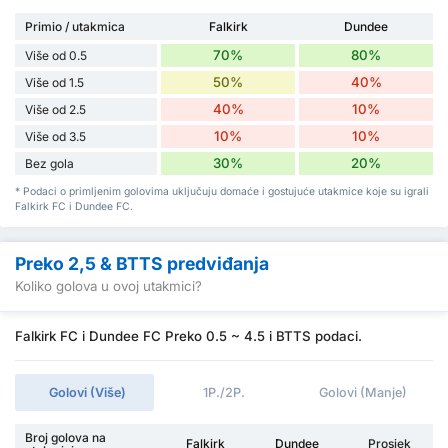
Primio / utakmica
Falkirk
Dundee
70%
80%
Više od 0.5
50%
40%
Više od 1.5
40%
10%
Više od 2.5
10%
10%
Više od 3.5
30%
20%
Bez gola
* Podaci o primljenim golovima uključuju domaće i gostujuće utakmice koje su igrali
Falkirk FC i Dundee FC.
Preko 2,5 & BTTS predviđanja
Koliko golova u ovoj utakmici?
Falkirk FC i Dundee FC Preko 0.5 ~ 4.5 i BTTS podaci.
Golovi (Više)
1P./2P.
Golovi (Manje)
Broj golova na
Falkirk
Dundee
Prosjek