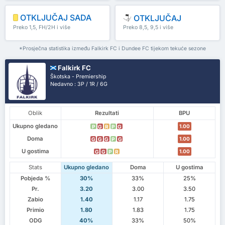
OTKLJUČAJ SADA
OTKLJUČAJ
Preko 1,5, FH/2H i više
Preko 8,5, 9,5 i više
*Prosječna statistika između Falkirk FC i Dundee FC tijekom tekuće sezone
Falkirk FC
Škotska - Premiership
Nedavno : 3P / 1R / 6G
Oblik
Rezultati
BPU
Ukupno gledano
1.00
P
G
R
P
G
Doma
1.00
G
G
G
P
G
U gostima
1.00
G
G
P
R
Stats
Ukupno gledano
Doma
U gostima
Pobjeda %
30%
33%
25%
Pr.
3.20
3.00
3.50
Zabio
1.40
1.17
1.75
Primio
1.80
1.83
1.75
ODG
40%
33%
50%