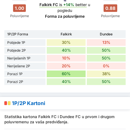
Falkirk FC
is
+14%
better
u
1.00
0.88
pogledu
Poluvrijeme
Poluvrijeme
Forma za poluvrijeme
1P/2P Forma
Falkirk
Dundee
30%
13%
Pobjede 1P
40%
50%
Pobjede 2P
10%
50%
Neriješenih 1P
20%
0%
Neriješene 2P
60%
38%
Porazi 1P
40%
50%
Porazi 2P
1P/2P Kartoni
Statistika kartona Falkirk FC i Dundee FC u prvom i drugom
poluvremenu za vaša predviđanja.