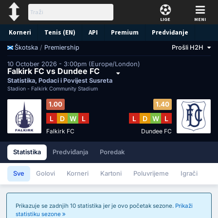
LIGE
MENI
Korneri
Tenis (EN)
API
Premium
Predviđanje
/
Premiership
Prošli H2H
Škotska
10 October 2026 - 3:00pm (Europe/London)
Falkirk FC vs Dundee FC
Statistika, Podaci i Povijest Susreta
Stadion -
Falkirk Community Stadium
1.00
1.40
L
D
W
L
L
D
W
L
Falkirk FC
Dundee FC
Statistika
Predviđanja
Poredak
Sve
Golovi
Korneri
Kartoni
Poluvrijeme
Igrači
Prikazuje se zadnjih 10 statistika jer je ovo početak sezone.
Prikaži
statistiku sezone