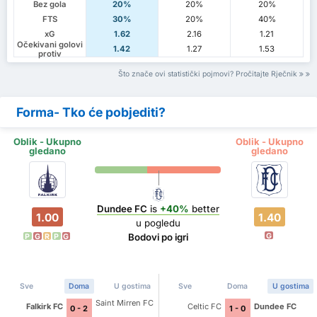
Bez gola
20%
20%
20%
FTS
30%
20%
40%
xG
1.62
2.16
1.21
Očekivani golovi
1.42
1.27
1.53
protiv
Što znače ovi statistički pojmovi? Pročitajte Rječnik
Forma- Tko će pobjediti?
Oblik - Ukupno
Oblik - Ukupno
gledano
gledano
Dundee FC
is
+40%
better
1.00
1.40
u pogledu
G
Bodovi po igri
P
G
R
P
G
Sve
Doma
U gostima
Sve
Doma
U gostima
Saint Mirren FC
Falkirk FC
Celtic FC
Dundee FC
0 - 2
1 - 0