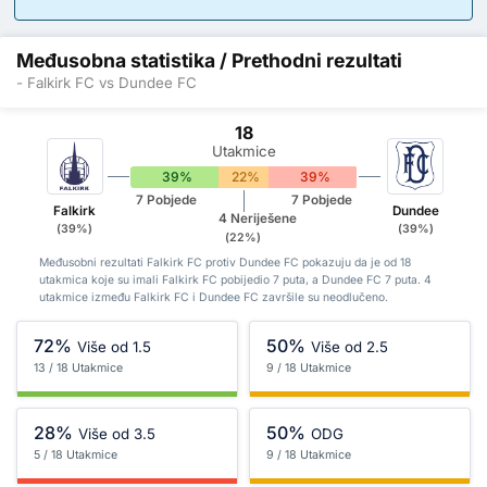
Međusobna statistika / Prethodni rezultati
- Falkirk FC vs Dundee FC
18
Utakmice
39%
22%
39%
7 Pobjede
7 Pobjede
Falkirk
Dundee
4 Neriješene
(39%)
(39%)
(22%)
Međusobni rezultati Falkirk FC protiv Dundee FC pokazuju da je od 18
utakmica koje su imali Falkirk FC pobijedio 7 puta, a Dundee FC 7 puta. 4
utakmice između Falkirk FC i Dundee FC završile su neodlučeno.
72%
50%
Više od 1.5
Više od 2.5
13 / 18 Utakmice
9 / 18 Utakmice
28%
50%
Više od 3.5
ODG
5 / 18 Utakmice
9 / 18 Utakmice