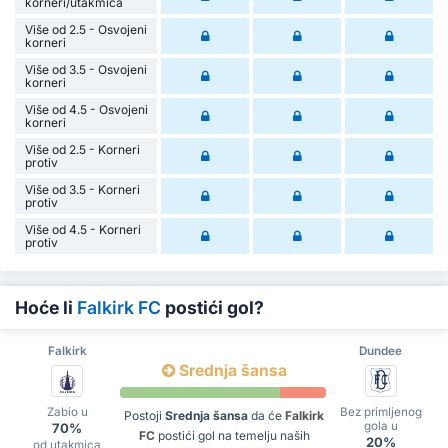
korneri/utakmica
Više od 2.5 - Osvojeni
korneri
Više od 3.5 - Osvojeni
korneri
Više od 4.5 - Osvojeni
korneri
Više od 2.5 - Korneri
protiv
Više od 3.5 - Korneri
protiv
Više od 4.5 - Korneri
protiv
Hoće li
Falkirk FC
postići gol?
Falkirk
Dundee
Srednja šansa
Zabio u
Bez primljenog
Postoji
Srednja šansa
da će
Falkirk
gola u
70%
FC
postići gol na temelju naših
20%
od utakmica