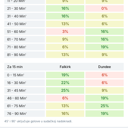
9%
9%
11 - 20 Min'
16%
0%
21 - 30 Min'
16%
6%
31 - 40 Min'
13%
6%
41 - 50 Min'
3%
16%
51 - 60 Min'
9%
16%
61 - 70 Min'
6%
19%
71 - 80 Min'
13%
9%
81 - 90 Min'
Za 15 min
Falkirk
Dundee
19%
6%
0 - 15 Min'
22%
6%
16 - 30 Min'
25%
9%
31 - 45 Min'
6%
19%
46 - 60 Min'
13%
25%
61 - 75 Min'
16%
19%
76 - 90 Min'
45' i 90' uključuje golove u sudačkoj nadoknadi.