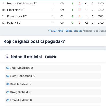
Heart of Midlothian FC
9
1
0%
1
2
-1
0
3.00
Hibernian FC
10
1
0%
1
2
-1
0
3.00
Kilmarnock FC
11
1
0%
3
4
-1
0
7.00
Falkirk FC
12
1
0%
0
2
-2
0
2.00
*
Premiership Tablica obrasca
također je dostupna
Koji će igrači postići pogodak?
Najbolji strijelci
-
Falkirk
Jack McMillan 0
Liam Henderson 0
Ross MacIver 0
Craig Sibbald 0
Ethan Laidlaw 0