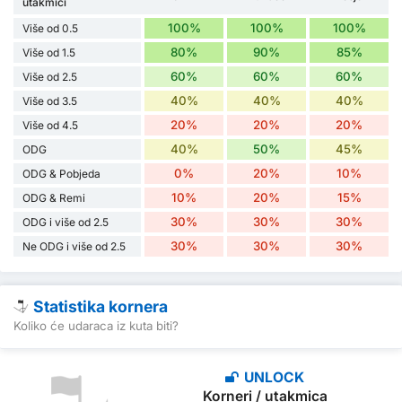
utakmici
100%
100%
100%
Više od 0.5
80%
90%
85%
Više od 1.5
60%
60%
60%
Više od 2.5
40%
40%
40%
Više od 3.5
20%
20%
20%
Više od 4.5
40%
50%
45%
ODG
0%
20%
10%
ODG & Pobjeda
10%
20%
15%
ODG & Remi
30%
30%
30%
ODG i više od 2.5
30%
30%
30%
Ne ODG i više od 2.5
Statistika kornera
Koliko će udaraca iz kuta biti?
UNLOCK
Korneri / utakmica