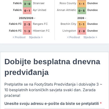
Falkirk
Stranraer
Ross County
Dundee
3 - 0
1 - 1
Falkirk
Ayr United
Annan Athletic
Dundee
0 - 1
0 - 5
2025/2026
2026
Falkirk FC
Rangers FC
Brechin City
Dundee
2 - 5
1 - 1
Falkirk FC
Hibernian FC
Livingston
Dundee
1 - 3
2 - 0
Prošlost
Sljedeće
Prošlost
Sljedeće
Dobijte besplatna dnevna
predviđanja
Pretplatite se na FootyStats Predviđanja i dobivajte 3 ~
10 besplatnih korisničkih savjeta svaki dan. Zarada
praćena!
Unesite svoju adresu e-pošte da biste se pretplatili
*