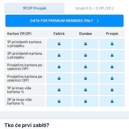
1P/2P Prosjek
Iznad 0.5 ~ 3 (1P./2P.)
DATA FOR PREMIUM MEMBERS ONLY
Kartoni (1P/2P)
Falkirk
Dundee
Prosjek
1P primljenih kartona
u prosjeku
2P primljenih kartona
u prosjeku
Prosječno kartona po
utakmici (1P)
Prosječno kartona po
utakmici (2P)
1P je imao više
kartona %
2P je imao više
kartona %
Tko će prvi zabiti?