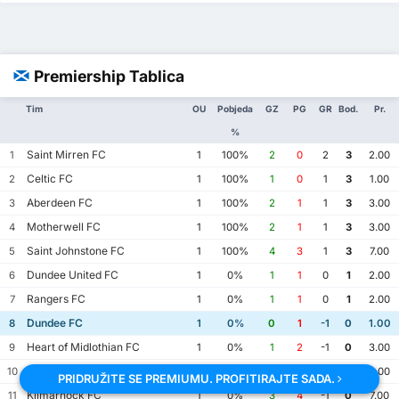
Premiership Tablica
Tim
OU
Pobjeda
GZ
PG
GR
Bod.
Pr.
%
Saint Mirren FC
1
1
100%
2
0
2
3
2.00
Celtic FC
2
1
100%
1
0
1
3
1.00
Aberdeen FC
3
1
100%
2
1
1
3
3.00
Motherwell FC
4
1
100%
2
1
1
3
3.00
Saint Johnstone FC
5
1
100%
4
3
1
3
7.00
Dundee United FC
6
1
0%
1
1
0
1
2.00
Rangers FC
7
1
0%
1
1
0
1
2.00
Dundee FC
8
1
0%
0
1
-1
0
1.00
Heart of Midlothian FC
9
1
0%
1
2
-1
0
3.00
Hibernian FC
10
1
0%
1
2
-1
0
3.00
PRIDRUŽITE SE PREMIUMU. PROFITIRAJTE SADA.
Kilmarnock FC
11
1
0%
3
4
-1
0
7.00