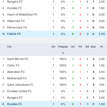
Rangers FC
7
1
0%
1
1
0
1
2.00
Dundee FC
8
1
0%
0
1
-1
0
1.00
Heart of Midlothian FC
9
1
0%
1
2
-1
0
3.00
Hibernian FC
10
1
0%
1
2
-1
0
3.00
Kilmarnock FC
11
1
0%
3
4
-1
0
7.00
Falkirk FC
12
1
0%
0
2
-2
0
2.00
Tim
OU
Pobjeda
GZ
PG
GR
Bod.
Pr.
%
Saint Mirren FC
1
1
100%
2
0
2
3
2.00
Celtic FC
2
1
100%
1
0
1
3
1.00
Aberdeen FC
3
1
100%
2
1
1
3
3.00
Motherwell FC
4
1
100%
2
1
1
3
3.00
Saint Johnstone FC
5
1
100%
4
3
1
3
7.00
Dundee United FC
6
1
0%
1
1
0
1
2.00
Rangers FC
7
1
0%
1
1
0
1
2.00
Dundee FC
8
1
0%
0
1
-1
0
1.00