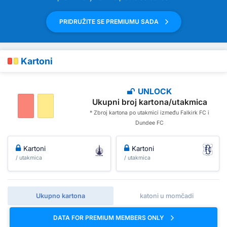
PRIDRUŽITE SE PREMIUMU SADA
Kartoni
UNLOCK
Ukupni broj kartona/utakmica
* Zbroj kartona po utakmici između Falkirk FC i
Dundee FC
Kartoni
Kartoni
/ utakmica
/ utakmica
Ukupno kartona
katoni u momčadi
DATA FOR PREMIUM MEMBERS ONLY