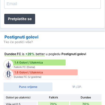
Pretplatite se
Postignuti golovi
Tko će postići više?
Dundee FC
is
+29%
better
u pogledu
Postignuti golovi
1.4 Golovi / Utakmica
Falkirk FC (Doma)
1.8 Golovi / Utakmica
Dundee FC (U gostima)
Puno vrijeme
1P./2P.
Golovi po utakmici
Falkirk
Dundee
70%
70%
Više od 0.5