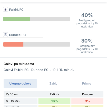
Falkirk FC
40%
Postigao prvi
pogodak u 4 / 10
utakmica
Dundee FC
30%
Postigao prvi
pogodak u 3 / 10
utakmica
Golovi po minutama
Golovi Falkirk FC i Dundee FC u 10. i 15. minuti.
Ukupno golova
Zabio
Primio
Za 10 min
Falkirk
Dundee
16%
3%
0 - 10 Min'