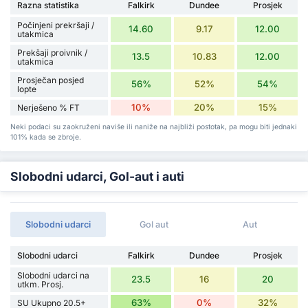
Razna statistika
Falkirk
Dundee
Prosjek
Počinjeni prekršaji /
14.60
9.17
12.00
utakmica
Prekšaji proivnik /
13.5
10.83
12.00
utakmica
Prosječan posjed
56%
52%
54%
lopte
10%
20%
15%
Nerješeno % FT
Neki podaci su zaokruženi naviše ili naniže na najbliži postotak, pa mogu biti jednaki
101% kada se zbroje.
Slobodni udarci, Gol-aut i auti
Slobodni udarci
Gol aut
Aut
Slobodni udarci
Falkirk
Dundee
Prosjek
Slobodni udarci na
23.5
16
20
utkm. Prosj.
63%
0%
32%
SU Ukupno 20.5+