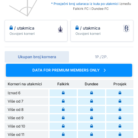
* Prosječni broj udaraca iz kuta po utakmici
između
Falkirk FC i Dundee FC
/ utakmica
/ utakmica
Osvojeni korneri
Osvojeni korneri
Ukupan broj kornera
1P./2P.
DATA FOR PREMIUM MEMBERS ONLY
Korneri na utakmici
Falkirk
Dundee
Prosjek
Iznad 6
Više od 7
Više od 8
Više od 9
Više od 10
Više od 11