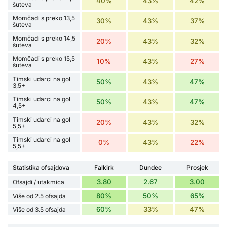
40%
43%
42%
šuteva
Momčadi s preko 13,5
30%
43%
37%
šuteva
Momčadi s preko 14,5
20%
43%
32%
šuteva
Momčadi s preko 15,5
10%
43%
27%
šuteva
Timski udarci na gol
50%
43%
47%
3,5+
Timski udarci na gol
50%
43%
47%
4,5+
Timski udarci na gol
20%
43%
32%
5,5+
Timski udarci na gol
0%
43%
22%
5,5+
Statistika ofsajdova
Falkirk
Dundee
Prosjek
3.80
2.67
3.00
Ofsajdi / utakmica
80%
50%
65%
Više od 2.5 ofsajda
60%
33%
47%
Više od 3.5 ofsajda