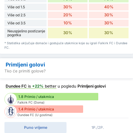
30%
40%
Više od 1.5
20%
30%
Više od 2.5
10%
30%
Više od 3.5
Neuspješno postizanje
30%
30%
pogotka
* Statistika uključuje domaće i gostujuće utakmice koje su igrali Falkirk FC i Dundee
FC.
Primljeni golovi
Tko će primiti golove?
Dundee FC
is
+22%
better
u pogledu
Primljeni golovi
1.8 Primio / utakmica
Falkirk FC (Doma)
1.4 Primio / utakmica
Dundee FC (U gostima)
Puno vrijeme
1P./2P.