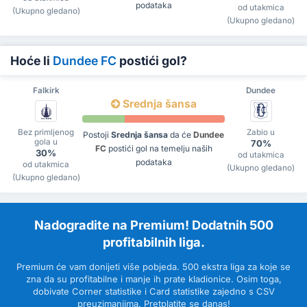
podataka
od utakmica
(Ukupno gledano)
(Ukupno gledano)
Hoće li
Dundee FC
postići gol?
Falkirk
Dundee
Srednja šansa
Bez primljenog
Zabio u
Postoji
Srednja šansa
da će
Dundee
gola u
70%
FC
postići gol na temelju naših
30%
od utakmica
podataka
od utakmica
(Ukupno gledano)
(Ukupno gledano)
Nadogradite na Premium! Dodatnih 500
profitabilnih liga.
Premium će vam donijeti više pobjeda. 500 ekstra liga za koje se
zna da su profitabilne i manje ih prate kladionice. Osim toga,
dobivate Corner statistike i Card statistike zajedno s CSV
preuzimanjima. Pretplatite se danas!