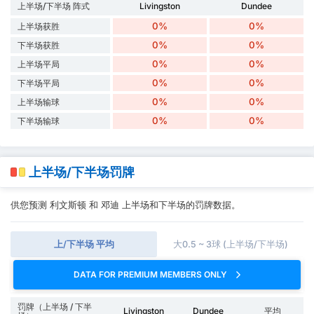
上半场/下半场 阵式
Livingston
Dundee
0%
0%
上半场获胜
0%
0%
下半场获胜
0%
0%
上半场平局
0%
0%
下半场平局
0%
0%
上半场输球
0%
0%
下半场输球
上半场/下半场罚牌
供您预测 利文斯顿 和 邓迪 上半场和下半场的罚牌数据。
上/下半场 平均
大0.5 ~ 3球 (上半场/下半场)
DATA FOR PREMIUM MEMBERS ONLY
罚牌（上半场 / 下半
Livingston
Dundee
平均