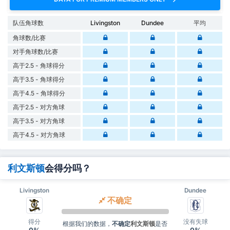
队伍角球数
Livingston
Dundee
平均
角球数/比赛
对手角球数/比赛
高于2.5 - 角球得分
高于3.5 - 角球得分
高于4.5 - 角球得分
高于2.5 - 对方角球
高于3.5 - 对方角球
高于4.5 - 对方角球
利文斯顿
会得分吗？
Livingston
Dundee
不确定
得分
没有失球
根据我们的数据，
不确定
利文斯顿
是否
0%
0%