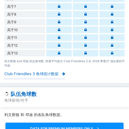
高于7
高于8
高于9
高于10
高于11
高于12
高于13
利文斯顿 and 邓迪 的总角球数. 联赛平均值为 Club Friendlies 3 在 2026 季赛27 场比赛的平
均值。
Club Friendlies 3 角球统计数据
队伍角球数
角球获得/对手
利文斯顿 和 邓迪 的各队角球数据。
DATA FOR PREMIUM MEMBERS ONLY