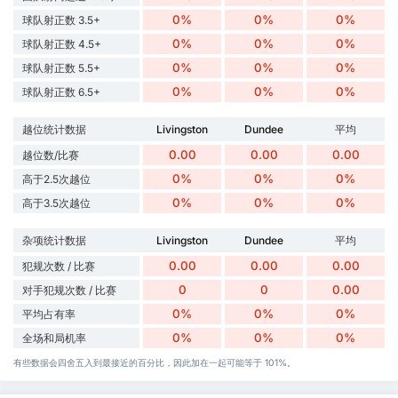
0%
0%
0%
球队射正数 3.5+
0%
0%
0%
球队射正数 4.5+
0%
0%
0%
球队射正数 5.5+
0%
0%
0%
球队射正数 6.5+
越位统计数据
Livingston
Dundee
平均
0.00
0.00
0.00
越位数/比赛
0%
0%
0%
高于2.5次越位
0%
0%
0%
高于3.5次越位
杂项统计数据
Livingston
Dundee
平均
0.00
0.00
0.00
犯规次数 / 比赛
0
0
0.00
对手犯规次数 / 比赛
0%
0%
0%
平均占有率
0%
0%
0%
全场和局机率
有些数据会四舍五入到最接近的百分比，因此加在一起可能等于 101%。