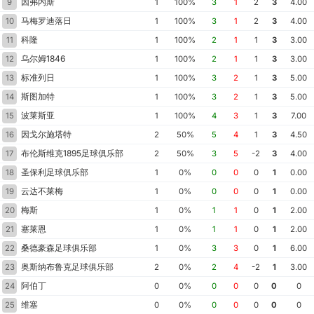
因弗内斯
9
1
100%
3
1
2
3
4.00
马梅罗迪落日
10
1
100%
3
1
2
3
4.00
科隆
11
1
100%
2
1
1
3
3.00
乌尔姆1846
12
1
100%
2
1
1
3
3.00
标准列日
13
1
100%
3
2
1
3
5.00
斯图加特
14
1
100%
3
2
1
3
5.00
波莱斯亚
15
1
100%
4
3
1
3
7.00
因戈尔施塔特
16
2
50%
5
4
1
3
4.50
布伦斯维克1895足球俱乐部
17
2
50%
3
5
-2
3
4.00
圣保利足球俱乐部
18
1
0%
0
0
0
1
0.00
云达不莱梅
19
1
0%
0
0
0
1
0.00
梅斯
20
1
0%
1
1
0
1
2.00
塞莱恩
21
1
0%
1
1
0
1
2.00
桑德豪森足球俱乐部
22
1
0%
3
3
0
1
6.00
奥斯纳布鲁克足球俱乐部
23
2
0%
2
4
-2
1
3.00
阿伯丁
24
0
0%
0
0
0
0
0
维塞
25
0
0%
0
0
0
0
0