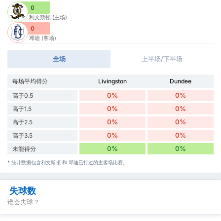
0
利文斯顿 (主场)
0
邓迪 (客场)
全场
上半场/下半场
每场平均得分
Livingston
Dundee
0%
0%
高于0.5
0%
0%
高于1.5
0%
0%
高于2.5
0%
0%
高于3.5
0%
0%
未能得分
* 统计数据包含利文斯顿 和 邓迪已打过的主客场比赛。
失球数
谁会失球？