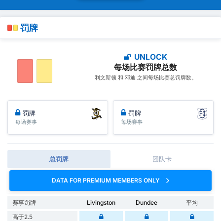
罚牌
UNLOCK
每场比赛罚牌总数
利文斯顿 和 邓迪 之间每场比赛总罚牌数。
罚牌
罚牌
每场赛事
每场赛事
总罚牌
团队卡
DATA FOR PREMIUM MEMBERS ONLY
赛事罚牌
Livingston
Dundee
平均
高于2.5