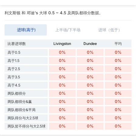
利文斯顿 和 邓迪's 大球 0.5 ~ 4.5 及两队都得分数据。
进球(高于)
上半场/下半场
进球（低于）
比赛进球数
Livingston
Dundee
平均
0%
0%
0%
高于0.5
0%
0%
0%
高于1.5
0%
0%
0%
高于2.5
0%
0%
0%
高于3.5
0%
0%
0%
高于4.5
0%
0%
0%
两队都得分
0%
0%
0%
两队都得分&赢
0%
0%
0%
两队都得分&平局
0%
0%
0%
两队得分与大2.5球
0%
0%
0%
两队皆不得分与大2.5球