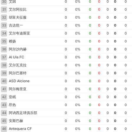
艾因
30
0
0%
0
0
0
0
0
艾尔阿拉比
31
0
0%
0
0
0
0
0
胡富夫征服
32
0
0%
0
0
0
0
0
吉达统一
33
0
0%
0
0
0
0
0
艾尔夸迪斯亚
34
0
0%
0
0
0
0
0
赖扬
35
0
0%
0
0
0
0
0
阿尔沙内赫
36
0
0%
0
0
0
0
0
Al Ula FC
37
0
0%
0
0
0
0
0
艾尔瓦克拉
38
0
0%
0
0
0
0
0
阿尔巴塞特
39
0
0%
0
0
0
0
0
ASD Alcione
40
0
0%
0
0
0
0
0
阿尔梅里亚
41
0
0%
0
0
0
0
0
亚眠
42
0
0%
0
0
0
0
0
昂热
43
0
0%
0
0
0
0
0
阿讷西足球俱乐部
44
0
0%
0
0
0
0
0
安斯巴赫
45
0
0%
0
0
0
0
0
Antequera CF
46
0
0%
0
0
0
0
0