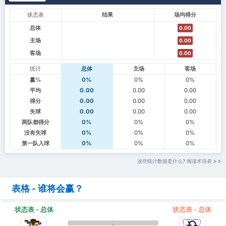
状态表
结果
场均得分
总体
0.00
主场
0.00
客场
0.00
统计
总体
主场
客场
赢%
0%
0%
0%
平均
0.00
0.00
0.00
得分
0.00
0.00
0.00
失球
0.00
0.00
0.00
两队都得分
0%
0%
0%
没有失球
0%
0%
0%
第一队入球
0%
0%
0%
这些统计数据是什么? 阅读术语表
表格 - 谁将会赢？
状态表 - 总体
状态表 - 总体