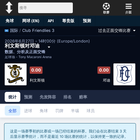
联赛
介面
角球
网球 (EN)
API
尊贵版
预测
/
Club Friendlies 3
过去正面交锋比赛
国际
2026年6月27日 - 14时00分 (Europe/London)
利文斯顿对邓迪
数据、分析及正面交锋
足球场 -
Tony Macaroni Arena
0.00
0.00
利文斯顿
邓迪
统计
预测
先发阵容
排名
赔率
全部
进球
角球
罚牌
半埸
球员
这是一场赛季初的比赛或一场已经结束的杯赛。我们会在比赛结束 3 天
后显示赛季统计，而不是最近 10 场比赛的统计，以保持更一致的记录。