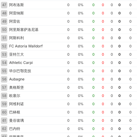
阿布洛斯
47
0
0%
0
0
0
0
0
阿雷纳斯
48
0
0%
0
0
0
0
0
阿雷佐
49
0
0%
0
0
0
0
0
阿里斯塞萨洛尼基
50
0
0%
0
0
0
0
0
阿斯科利
51
0
0%
0
0
0
0
0
FC Astoria Walldorf
52
0
0%
0
0
0
0
0
亚特兰大
53
0
0%
0
0
0
0
0
Athletic Carpi
54
0
0%
0
0
0
0
0
毕尔巴鄂竞技
55
0
0%
0
0
0
0
0
Aubagne
56
0
0%
0
0
0
0
0
奥格斯堡
57
0
0%
0
0
0
0
0
欧塞尔
58
0
0%
0
0
0
0
0
阿维利诺
59
0
0%
0
0
0
0
0
巴林根
60
0
0%
0
0
0
0
0
曼谷玻璃
61
0
0%
0
0
0
0
0
巴内特
62
0
0%
0
0
0
0
0
巴斯蒂亚