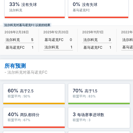
33%
0%
没有失球
没有失球
法尔科克
基马诺克FC
法尔科克对基马诺克FC 以前的结果
2026年2月28日
2025年12月20日
2025年11月1日
2022
法尔科克
5
基马诺克FC
0
法尔科克
3
法尔科
法尔科克
1
基马诺
基马诺克FC
1
基马诺克FC
1
所有预测
- 法尔科克对基马诺克FC
60%
70%
高于2.5
高于1.5
联盟平均 : 50%
联盟平均 : 83%
40%
3
两队都得分
每场赛事进球数
联盟平均 : 67%
联盟平均 : 3