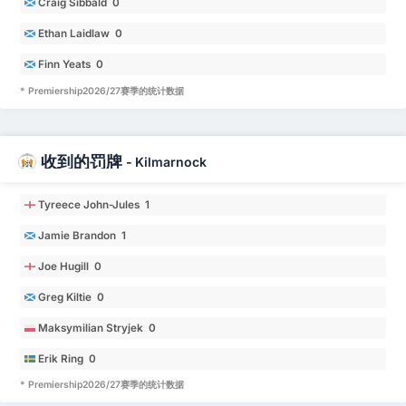
Craig Sibbald 0
Ethan Laidlaw 0
Finn Yeats 0
* Premiership2026/27赛季的统计数据
收到的罚牌
-
Kilmarnock
Tyreece John-Jules 1
Jamie Brandon 1
Joe Hugill 0
Greg Kiltie 0
Maksymilian Stryjek 0
Erik Ring 0
* Premiership2026/27赛季的统计数据