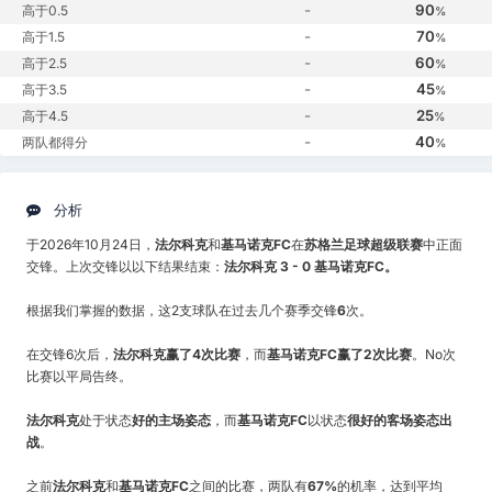
-
90
高于0.5
%
-
70
高于1.5
%
-
60
高于2.5
%
-
45
高于3.5
%
-
25
高于4.5
%
-
40
两队都得分
%
分析
于2026年10月24日，
法尔科克
和
基马诺克FC
在
苏格兰足球超级联赛
中正面
交锋。上次交锋以以下结果结束：
法尔科克 3 - 0 基马诺克FC。
根据我们掌握的数据，这2支球队在过去几个赛季交锋
6
次。
在交锋6次后，
法尔科克赢了4次比赛
，而
基马诺克FC赢了2次比赛
。No次
比赛以平局告终。
法尔科克
处于状态
好的主场姿态
，而
基马诺克FC
以状态
很好的客场姿态出
战
。
之前
法尔科克
和
基马诺克FC
之间的比赛，两队有
67%
的机率，达到平均