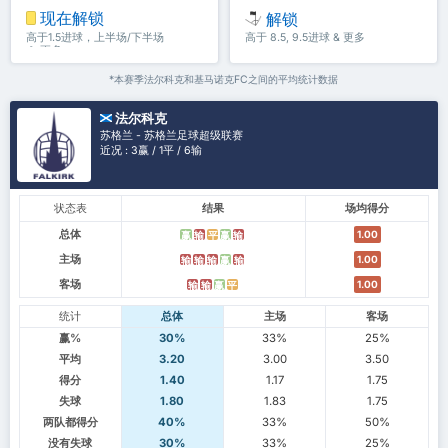
现在解锁
解锁
高于1.5进球，上半场/下半场
高于 8.5, 9.5进球 & 更多
＆ 更多
*本赛季法尔科克和基马诺克FC之间的平均统计数据
法尔科克
苏格兰 - 苏格兰足球超级联赛
近况 : 3赢 / 1平 / 6输
状态表
结果
场均得分
总体
1.00
赢
输
平
赢
输
主场
1.00
输
输
输
赢
输
客场
1.00
输
输
赢
平
统计
总体
主场
客场
赢%
30%
33%
25%
平均
3.20
3.00
3.50
得分
1.40
1.17
1.75
失球
1.80
1.83
1.75
两队都得分
40%
33%
50%
没有失球
30%
33%
25%