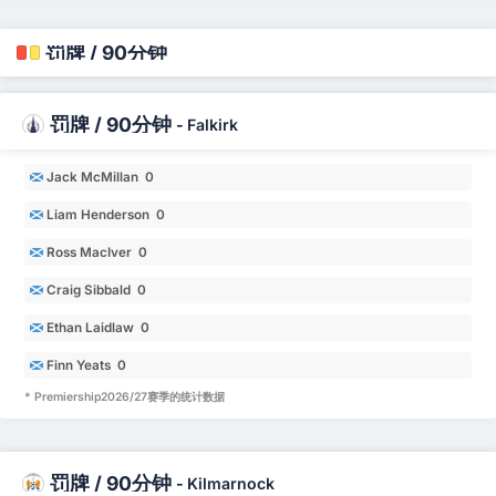
罚牌 / 90分钟
罚牌 / 90分钟
-
Falkirk
Jack McMillan 0
Liam Henderson 0
Ross MacIver 0
Craig Sibbald 0
Ethan Laidlaw 0
Finn Yeats 0
* Premiership2026/27赛季的统计数据
罚牌 / 90分钟
-
Kilmarnock