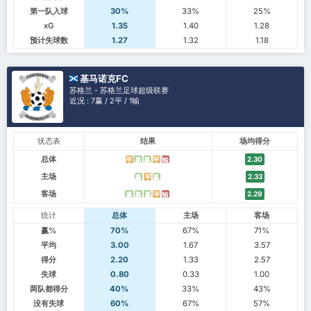
第一队入球
30%
33%
25%
xG
1.35
1.40
1.28
预计失球数
1.27
1.32
1.18
基马诺克FC
苏格兰 - 苏格兰足球超级联赛
近况 : 7赢 / 2平 / 1输
状态表
结果
场均得分
总体
2.30
平
赢
赢
平
输
主场
2.33
赢
平
赢
客场
2.29
赢
赢
赢
平
输
统计
总体
主场
客场
赢%
70%
67%
71%
平均
3.00
1.67
3.57
得分
2.20
1.33
2.57
失球
0.80
0.33
1.00
两队都得分
40%
33%
43%
没有失球
60%
67%
57%