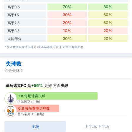
70%
80%
高于0.5
30%
60%
高于1.5
20%
60%
高于2.5
10%
20%
高于3.5
30%
20%
未能得分
* 统计数据包含法尔科克 和 基马诺克FC已打过的主客场比赛。
失球数
谁会失球？
基马诺克FC
是
+56%
更好
方面
失球
1.8 每场球赛失球
法尔科克 (主场)
0.8 每场赛事进球数
基马诺克FC (客场)
全场
上半场/下半场