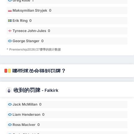
Greg Kiltie 1
Maksymilian Stryjek 0
Erik Ring 0
Tyreece John-Jules 0
George Stanger 0
* Premiership2026/27赛季的统计数据
哪些球员会得到罚牌？
收到的罚牌
-
Falkirk
Jack McMillan 0
Liam Henderson 0
Ross MacIver 0