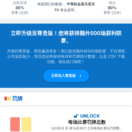
没有失球
得分
根据我们的数据，
中等机会
基马诺克
30%
80%
FC
将会进球。
赛事 (总体)
赛事 (总体)
立即升级至尊贵版！您将获得额外500场获利联
赛。
升级到尊贵版，帮您赢得更多！我们提供额外的500场联赛，不仅博彩
公司追踪较少，而且您还将获得角球和罚牌统计数据，以及 CSV 下载
功能。现在就订阅吧！
立即加入尊贵版
罚牌
UNLOCK
每场比赛罚牌总数
法尔科克 和 基马诺克FC 之间每场比赛总罚牌数。