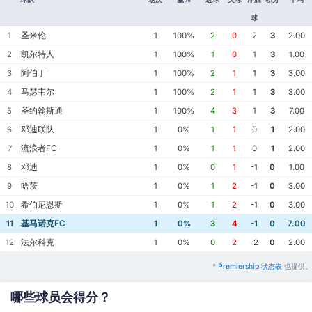
球
圣米伦
1
1
100%
2
0
2
3
2.00
凯尔特人
2
1
100%
1
0
1
3
1.00
阿伯丁
3
1
100%
2
1
1
3
3.00
马瑟韦尔
4
1
100%
2
1
1
3
3.00
圣约翰斯通
5
1
100%
4
3
1
3
7.00
邓迪联队
6
1
0%
1
1
0
1
2.00
流浪者FC
7
1
0%
1
1
0
1
2.00
邓迪
8
1
0%
0
1
-1
0
1.00
哈茨
9
1
0%
1
2
-1
0
3.00
希伯尼恩斯
10
1
0%
1
2
-1
0
3.00
基马诺克FC
11
1
0%
3
4
-1
0
7.00
法尔科克
12
1
0%
0
2
-2
0
2.00
*
Premiership 状态表
也提供。
哪些球员会得分？