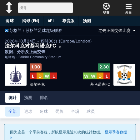
联赛
介面
角球
网球 (EN)
API
尊贵版
预测
/
苏格兰足球超级联赛
过去正面交锋比赛
苏格兰
2026年10月24日 - 15时00分 (Europe/London)
法尔科克对基马诺克FC
数据、分析及正面交锋
足球场 -
Falkirk Community Stadium
1.00
2.30
L
D
W
L
W
W
D
L
法尔科克
基马诺克FC
统计
预测
排名
全部
进球
角球
罚牌
半埸
球员
因为这是一个季前赛程，所以显示最近10次的统计数据。
显示季赛数据