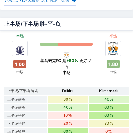
苏格兰足球超级联赛 黄/红牌统计数据
上半场/下半场 胜-平-负
半场
半场
基马诺克FC
是
+80%
更好
方
1.00
1.80
面
中场
中场
半场
上半场/下半场 阵式
Falkirk
Kilmarnock
30%
40%
上半场获胜
40%
60%
下半场获胜
10%
60%
上半场平局
20%
30%
下半场平局
60%
0%
上半场输球