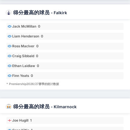
得分最高的球员
-
Falkirk
Jack McMillan 0
Liam Henderson 0
Ross MacIver 0
Craig Sibbald 0
Ethan Laidlaw 0
Finn Yeats 0
* Premiership2026/27赛季的统计数据
得分最高的球员
-
Kilmarnock
Joe Hugill 1