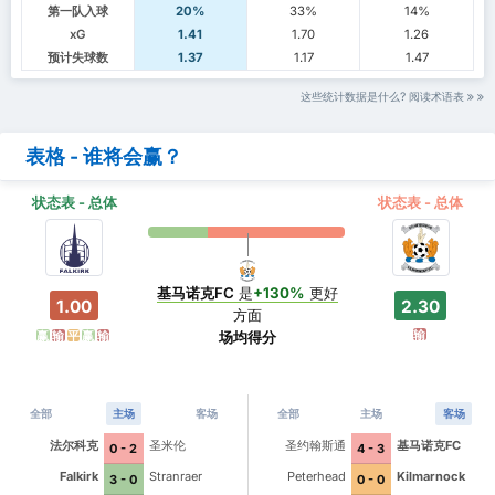
第一队入球
20%
33%
14%
xG
1.41
1.70
1.26
预计失球数
1.37
1.17
1.47
这些统计数据是什么? 阅读术语表
表格 - 谁将会赢？
状态表 - 总体
状态表 - 总体
基马诺克FC
是
+130%
更好
1.00
2.30
方面
输
场均得分
赢
输
平
赢
输
全部
主场
客场
全部
主场
客场
法尔科克
圣米伦
圣约翰斯通
基马诺克FC
0 - 2
4 - 3
Falkirk
Stranraer
Peterhead
Kilmarnock
3 - 0
0 - 0