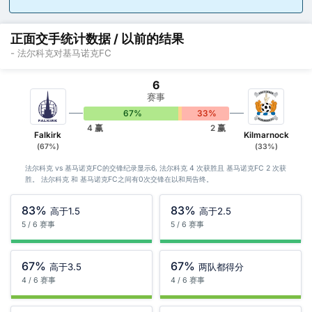
正面交手统计数据 / 以前的结果
- 法尔科克对基马诺克FC
6
赛事
67%
0%
33%
4 赢
2 赢
Falkirk
Kilmarnock
(67%)
(33%)
法尔科克 vs 基马诺克FC的交锋纪录显示6, 法尔科克 4 次获胜且 基马诺克FC 2 次获
胜。 法尔科克 和 基马诺克FC之间有0次交锋在以和局告终。
83%
83%
高于1.5
高于2.5
5 / 6 赛事
5 / 6 赛事
67%
67%
高于3.5
两队都得分
4 / 6 赛事
4 / 6 赛事