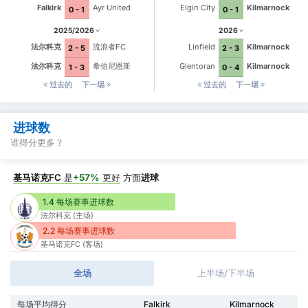
Falkirk
Ayr United
Elgin City
Kilmarnock
0 - 1
0 - 1
2025/2026
2026
法尔科克
流浪者FC
Linfield
Kilmarnock
2 - 5
2 - 3
法尔科克
希伯尼恩斯
Glentoran
Kilmarnock
1 - 3
0 - 4
过去的
下一埸
过去的
下一埸
进球数
谁得分更多？
基马诺克FC
是
+57%
更好
方面
进球
1.4 每场赛事进球数
法尔科克 (主场)
2.2 每场赛事进球数
基马诺克FC (客场)
全场
上半场/下半场
每场平均得分
Falkirk
Kilmarnock