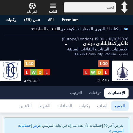
القائمة
الدوريات
Premium
API
تنس (EN)
ركنيات
/
الدوري الممتاز الاسكوتلاندي
اللقاءات السابقة
اسكتلندا
10/10/2026 - 15:00 (Europe/London)
فالكيركمقابلنادي دوندي
الإحصائيات، البيانات و اللقاءات السابقة
الملعب -
Falkirk Community Stadium
1.40
1.00
L
W
D
L
L
W
D
L
فالكيرك
نادي دوندي
الإحصائيات
توقعات
الترتيب
الجميع
اهداف
ركنيات
البطاقات
الشوط
اللاعبين
تعرض آخر 10 إحصائيات لأن هذه مباراة في بداية الموسم.
عرض إحصائيات
الموسم