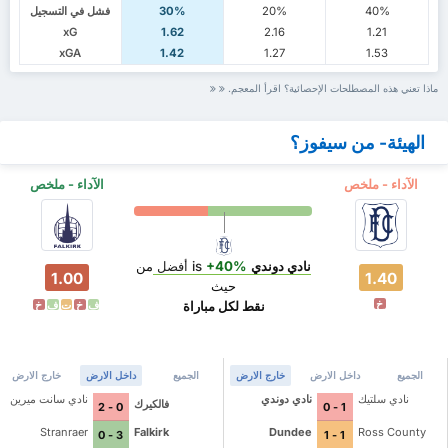
40%
20%
30%
فشل في التسجيل
xG
1.62
2.16
1.21
xGA
1.42
1.27
1.53
ماذا تعني هذه المصطلحات الإحصائية؟ اقرأ المعجم.
الهيئة- من سيفوز؟
الآداء - ملخص
الآداء - ملخص
نادي دوندي
is
+40%
أفضل
من
1.00
1.40
حيث
خ
نقط لكل مباراة
ف
خ
ت
ف
خ
الجميع
داخل الارض
خارج الارض
الجميع
داخل الارض
خارج الارض
نادي سلتيك
نادي دوندي
نادي سانت ميرين
فالكيرك
0 - 2
1 - 0
Stranraer
Falkirk
Dundee
Ross County
3 - 0
1 - 1