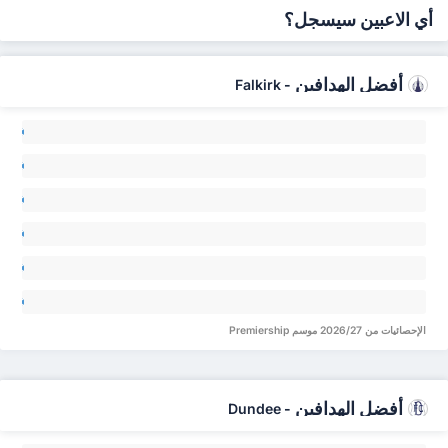
أي الاعبين سيسجل؟
أفضل الهدافين
Falkirk
-
ck
lan 0
am
on 0
ss
ver 0
aig
ald 0
an
law 0
inn
ats 0
الإحصائيات من 2026/27 موسم Premiership
أفضل الهدافين
Dundee
-