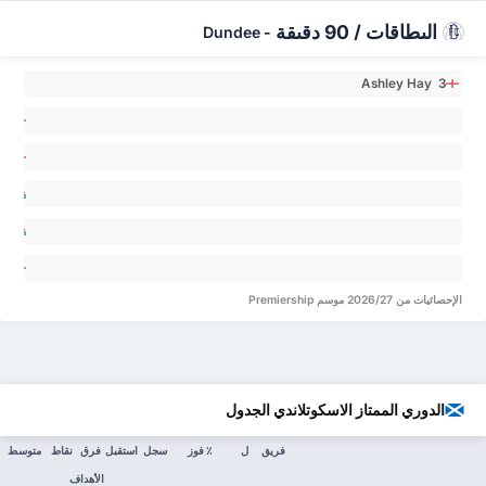
البطاقات / 90 دقيقة
Dundee
-
Ashley Hay 3
en
an 0
ris
yo 0
an
ley 0
en
an 0
ey
ght 0
الإحصائيات من 2026/27 موسم Premiership
الدوري الممتاز الاسكوتلاندي الجدول
فريق
ل
٪ فوز
سجل
استقبل
فرق
نقاط
متوسط
الأهداف