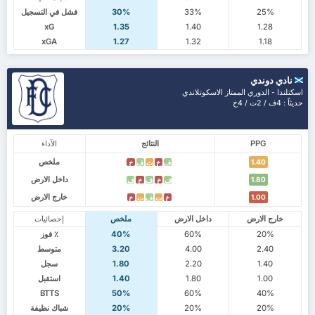
25%
33%
30%
فشل في التسجيل
xG
1.35
1.40
1.28
xGA
1.27
1.32
1.18
نادي دوندي
اسكتلندا - الدوري الممتاز الاسكوتلاندي
حديثاً : 4ف / 2ت / 4خ
PPG
النتائج
الآداء
ملخص
1.40
ف
خ
ت
ف
خ
داخل الارض
1.80
ف
خ
ف
خ
ف
خارج الارض
1.00
خ
ت
ف
ت
خ
خارج الارض
داخل الارض
ملخص
إحصائيات
20%
60%
40%
٪ فوز
2.40
4.00
3.20
متوسط
1.40
2.20
1.80
سجل
1.00
1.80
1.40
استقبل
BTTS
50%
60%
40%
20%
20%
20%
شباك نظيفة