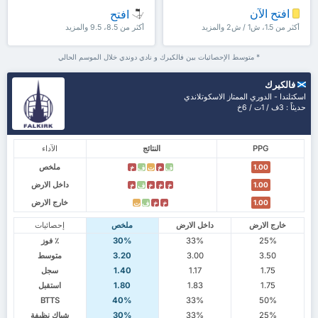
افتح الآن
افتح
أكثر من 1.5، ش1 / ش2 والمزيد
أكثر من 8.5، 9.5 والمزيد
* متوسط الإحصائيات بين فالكيرك و نادي دوندي خلال الموسم الحالي
فالكيرك
اسكتلندا - الدوري الممتاز الاسكوتلاندي
حديثاً : 3ف / 1ت / 6خ
PPG
النتائج
الآداء
ملخص
1.00
ف
خ
ت
ف
خ
داخل الارض
1.00
خ
خ
خ
ف
خ
خارج الارض
1.00
خ
خ
ف
ت
خارج الارض
داخل الارض
ملخص
إحصائيات
25%
33%
30%
٪ فوز
3.50
3.00
3.20
متوسط
1.75
1.17
1.40
سجل
1.75
1.83
1.80
استقبل
BTTS
40%
33%
50%
25%
33%
30%
شباك نظيفة