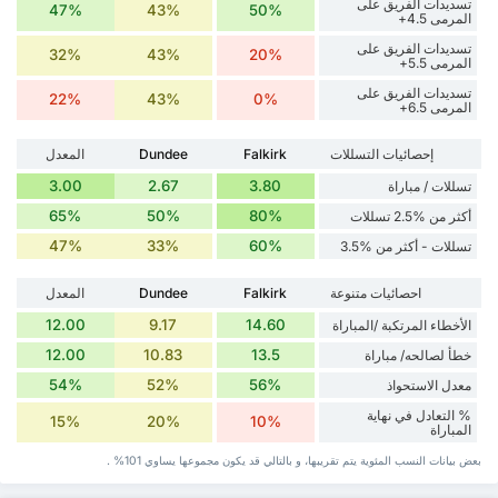
تسديدات الفريق على
47%
43%
50%
المرمى 4.5+
تسديدات الفريق على
32%
43%
20%
المرمى 5.5+
تسديدات الفريق على
22%
43%
0%
المرمى 6.5+
إحصائيات التسللات
Falkirk
Dundee
المعدل
3.00
2.67
3.80
تسللات / مباراة
65%
50%
80%
أكثر من %2.5 تسللات
47%
33%
60%
تسللات - أكثر من %3.5
احصائيات متنوعة
Falkirk
Dundee
المعدل
12.00
9.17
14.60
الأخطاء المرتكبة /المباراة
12.00
10.83
13.5
خطأ لصالحه/ مباراة
54%
52%
56%
معدل الاستحواذ
% التعادل في نهاية
15%
20%
10%
المباراة
بعض بيانات ‏النسب المئوية يتم تقريبها، و بالتالي قد ‏يكون مجموعها يساوي 101% .