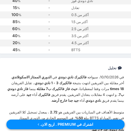
40
-
نادي دوندي فوز
%
15
-
تعادل
%
100
-
أكثر من 0.5
%
85
-
أكثر من 1.5
%
60
-
أكثر من 2.5
%
40
-
أكثر من 3.5
%
20
-
أكثر من 4.5
%
45
-
BTTS
%
تحليل
في 10/10/2026، سيواجه
فالكيرك
نادي دوندي
في
الدوري الممتاز الاسكوتلاندي
.
أخر مقابلة بين الفريقين انتهت بنتيجة
فالكيرك 3 - 1 نادي دوندي.
. تقابل الفريقان
18 times
مرات وفقا لمعطياتنا،
حيث فاز فالكيرك ب7 مقابلة
بينما
فاز نادي دوندي
ب7
، و انتهت 4 مقابلات بتعادل الفريقين. يقدم فريق
فالكيرك
آداء
جيد
على أرضه
بينما يقدم فريق
نادي دوندي
آداء
جيد جدا خارج أرضه
.
متوسط الأهداف في المباريات بين الفريقين هو
2.72
، بمعدل تسجيل كلا الفريقين
في نفس المباراة BTTS يبلغ
50%
. في الموسم الجاري من الدوري الممتاز
الاسكوتلاندي،
فالكيرك
له متوسط
1 نقاط لكل مباراة على أرضه
،
مقابل 1 لفريق
اشترك في PREMIUM . اربح الان.
نادي دوندي خارج أرضه
.