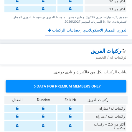
اكثر من 12
اكثر من 13
‏مجموع ركنية مباراة لفريق فالكيرك و نادي دوندي. ‏‏ ‏ ‏متوسط الدوري هو متوسط الدوري الممتاز
الاسكوتلاندي ‏خلال 6 ‏المباريات لموسم 2026/2027.
الدوري الممتاز الاسكوتلاندي إحصائيات الركنيات
ركنيات الفريق
الركنيات له / للخصم
بيانات الركنيات لكل من فالكيرك و نادي دوندي.
DATA FOR PREMIUM MEMBERS ONLY
ركنيات الفريق
Falkirk
Dundee
المعدل
‏ركنيات له / مباراة
‏ركنيات ‏عليه / مباراة
أكثر من 2.5 - ركنيات
مكتسبة