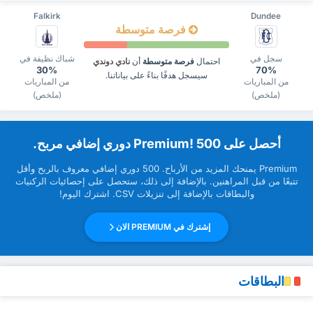
Falkirk
Dundee
فرصة متوسطة
سجل في
شباك نظيفة في
احتمال
فرصة متوسطة
أن
نادي دوندي
30%
70%
سيسجل هدفًا بناءً على بياناتنا.
من المباريات
من المباريات
(ملخص)
(ملخص)
‏أحصل على Premium! 500 دوري إضافي مربح.
Premium ‏يمنحك المزيد من ‏الأرباح. 500 دوري إضافي معروف بالربح وأقل
تتبعًا من قبل ‏المراهنين. بالإضافة إلى ذلك، ستحصل على إحصائيات الركنيات
والبطاقات بالإضافة إلى تنزيلات CSV. اشترك اليوم!
إشترك في PREMIUM الان
البطاقات