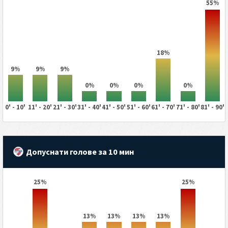
55%
18%
9%
9%
9%
0%
0%
0%
0%
0' - 10'
11' - 20'
21' - 30'
31' - 40'
41' - 50'
51' - 60'
61' - 70'
71' - 80'
81' - 90'
Допуснати голове за 10 мин
25%
25%
13%
13%
13%
13%