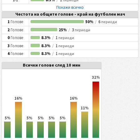
Покажи всичко
Честота на общите голове - край на футболен мач
1
Голове
50%
/
6
периоди
2
Голове
25%
/
3
периоди
0
Голове
8.3%
/
1
периоди
3
Голове
8.3%
/
1
периоди
4
Голове
8.3%
/
1
периоди
Всички голове след 10 мин
32%
16%
16%
11%
5%
5%
5%
5%
5%