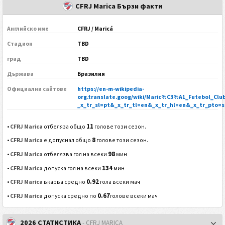
CFRJ Marica Бързи факти
Английско име
CFRJ / Maricá
Стадион
TBD
град
TBD
Държава
Бразилия
Официални сайтове
https://en-m-wikipedia-
org.translate.goog/wiki/Maric%C3%A1_Futebol_Clu
_x_tr_sl=pt&_x_tr_tl=en&_x_tr_hl=en&_x_tr_pto=s
11
•
CFRJ Marica
отбеляза общо
голове този сезон.
8
•
CFRJ Marica
е допуснал общо
голове този сезон.
98
•
CFRJ Marica
отбелязва гол на всеки
мин
134
•
CFRJ Marica
допуска гол на всеки
мин
0.92
•
CFRJ Marica
вкарва средно
гола всеки мач
0.67
•
CFRJ Marica
допуска средно по
голове всеки мач
2026 СТАТИСТИКА
- CFRJ MARICA