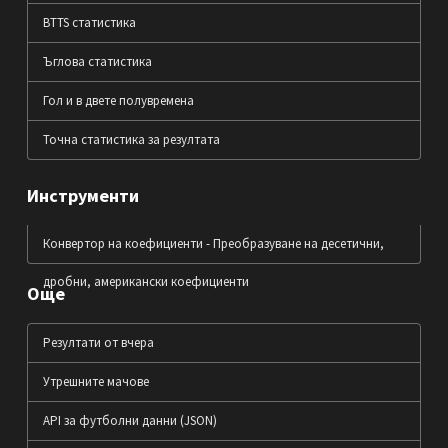
BTTS статистика
Ъглова статистика
Гол и в двете полувремена
Точна статистика за резултата
Инструменти
Конвертор на коефициенти - Преобразуване на десетични,
дробни, американски коефициенти
Още
Резултати от вчера
Утрешните мачове
API за футболни данни (JSON)