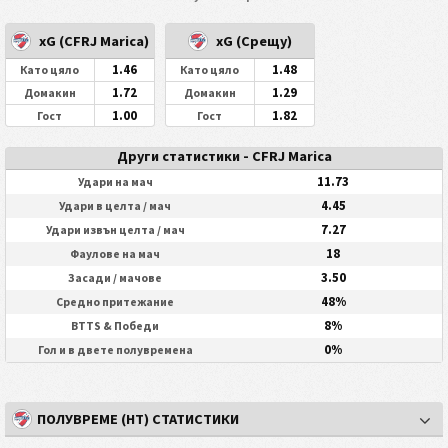
xG (CFRJ Marica)
xG (Срещу)
1.46
1.48
Като цяло
Като цяло
1.72
1.29
Домакин
Домакин
1.00
1.82
Гост
Гост
Други статистики - CFRJ Marica
11.73
Удари на мач
4.45
Удари в целта / мач
7.27
Удари извън целта / мач
18
Фаулове на мач
3.50
Засади / мачове
48%
Средно притежание
8%
BTTS & Победи
0%
Гол и в двете полувремена
ПОЛУВРЕМЕ (HT) СТАТИСТИКИ