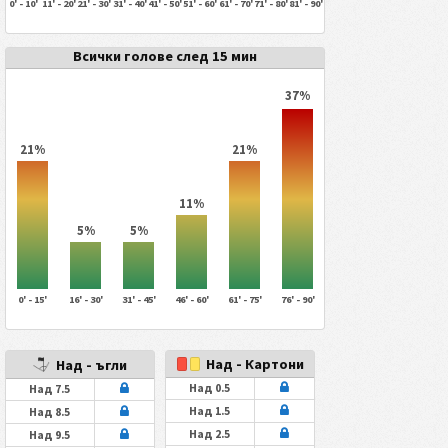
0' - 10'
11' - 20'
21' - 30'
31' - 40'
41' - 50'
51' - 60'
61' - 70'
71' - 80'
81' - 90'
Всички голове след 15 мин
37%
21%
21%
11%
5%
5%
0' - 15'
16' - 30'
31' - 45'
46' - 60'
61' - 75'
76' - 90'
Над - Картони
Над - ъгли
Над 0.5
Над 7.5
Над 1.5
Над 8.5
Над 2.5
Над 9.5