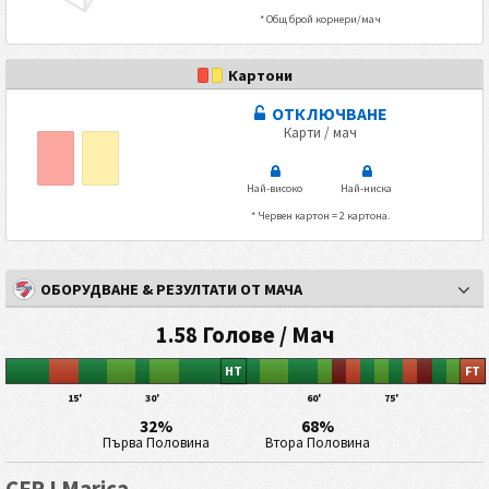
* Общ брой корнери/мач
Картони
ОТКЛЮЧВАНЕ
Карти / мач
Най-високо
Най-ниска
* Червен картон = 2 картона.
ОБОРУДВАНЕ & РЕЗУЛТАТИ ОТ МАЧА
1.58 Голове / Мач
HT
FT
15'
30'
60'
75'
32%
68%
Първа Половина
Втора Половина