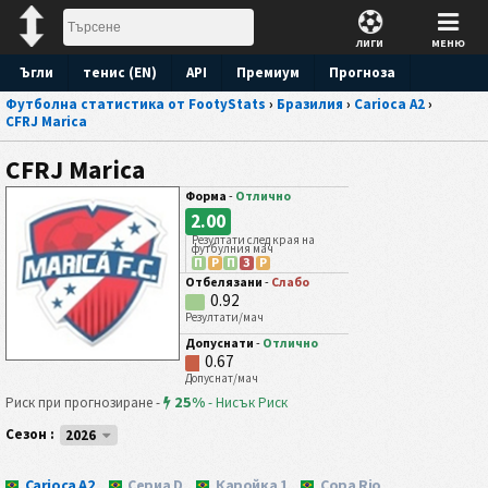
ЛИГИ
МЕНЮ
Ъгли
тенис (EN)
API
Премиум
Прогноза
Футболна статистика от FootyStats
›
Бразилия
›
Carioca A2
›
CFRJ Marica
CFRJ Marica
Форма
-
Отлично
2.00
Резултати след края на
футбулния мач
П
P
П
З
P
Отбелязани
-
Слабо
0.92
Резултати/мач
Допуснати
-
Отлично
0.67
Допуснат/мач
25%
Риск при прогнозиране -
-
Нисък Риск
Сезон :
2026
Carioca A2
Сериа D
Каройка 1
Copa Rio