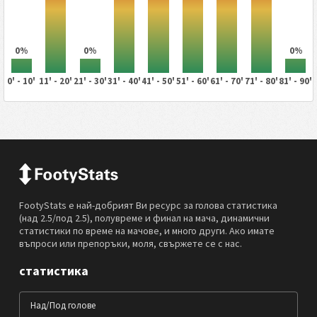
0%
0%
0%
0' - 10'
11' - 20'
21' - 30'
31' - 40'
41' - 50'
51' - 60'
61' - 70'
71' - 80'
81' - 90'
FootyStats е най-добрият Ви ресурс за голова статистика
(над 2.5/под 2.5), полувреме и финал на мача, динамични
статистики по време на мачове, и много други. Ако имате
въпроси или препоръки, моля, свържете се с нас.
статистика
Над/Под голове