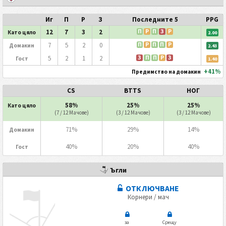
Иг
П
P
З
Последните 5
PPG
П
P
П
З
P
12
7
3
2
Като цяло
2.00
П
P
П
П
P
7
5
2
0
Домакин
2.43
З
П
П
P
З
5
2
1
2
Гост
1.40
+41%
Предимство на домакин
CS
BTTS
НОГ
58%
25%
25%
Като цяло
(7 / 12 Мачове)
(3 / 12 Мачове)
(3 / 12 Мачове)
71%
29%
14%
Домакин
40%
20%
40%
Гост
Ъгли
ОТКЛЮЧВАНЕ
Корнери / мач
за
Срещу