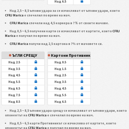
Над 6.5
Над 2,5 ~ 8,5 ъглови удара за се изчисляват от ъглови удари, които
CFRJ Marica
е спечелил по време на мач.
CFRJ Marica
спечели над 4,5 корнера в ?％ от своите мачове.
Над 0,5 ~ 6,5 получени карти се изчисляват от картите, които
CFRJ
Marica
е получил по време на мач.
CFRJ Marica
получи над 2,5 картона в ?% от мачовете си.
ЪГЛИ СРЕЩУ
Картони Противник
Над 2.5
Над 0.5
Над 3.5
Над 1.5
Над 4.5
Над 2.5
Над 5.5
Над 3.5
Над 6.5
Над 4.5
Над 7.5
Над 5.5
Над 8.5
Над 6.5
Над 2,5 ~ 8,5 ъглови удара срещу се изчисляват от ъглови удари, които
опонентът на
CFRJ Marica
е спечелил по време на мач.
Над 0,5 ~ 6,5 карти Противникът се изчислява от картите, които
опонентът на
CFRJ Marica
е получил по време на мач.