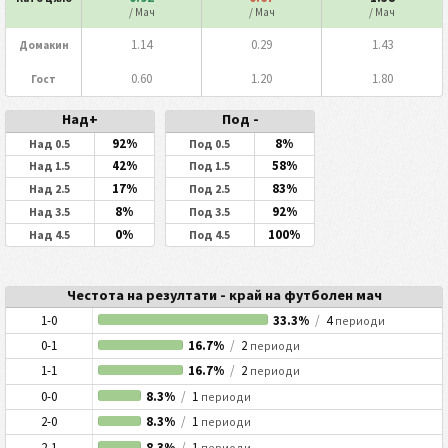
/ Мач
/ Мач
/ Мач
1.14
0.29
1.43
Домакин
0.60
1.20
1.80
Гост
Над+
Под -
92%
8%
Над 0.5
Под 0.5
42%
58%
Над 1.5
Под 1.5
17%
83%
Над 2.5
Под 2.5
8%
92%
Над 3.5
Под 3.5
0%
100%
Над 4.5
Под 4.5
Честота на резултати - край на футболен мач
1-0
33.3%
/
4
периоди
0-1
16.7%
/
2
периоди
1-1
16.7%
/
2
периоди
0-0
8.3%
/
1
периоди
2-0
8.3%
/
1
периоди
2-1
8.3%
/
1
периоди