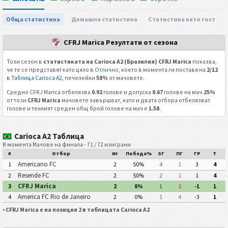
Обща статистика
Домашна статистика
Статистика като гост
CFRJ Marica Резултати от сезона
Този сезон в
статистиката на Carioca A2 (Бразилия) CFRJ Marica
показва,
че те се представят като цяло в
Отлично
, което в момента ги поставя на
2/12
в
Таблица Carioca A2
, печелейки
58%
от мачовете.
Средно CFRJ Marica отбелязва
0.92
голове и допуска
0.67
голове на мач.
25%
от този
CFRJ Marica
мачовете завършват, като и двата отбора отбелязват
голове и техният среден общ брой голове на мач е
1.58
.
Carioca A2 Таблица
В момента Мачове на финала - 71 / 72 изиграни
#
Отбор
Иг
Победа%
ЗГ
ПГ
ГР
Т
Americano FC
1
2
50%
4
1
3
4
Resende FC
2
2
50%
2
1
1
4
CFRJ Marica
3
2
0%
1
2
-1
1
America FC Rio de Janeiro
4
2
0%
1
4
-3
1
•
CFRJ Marica е на позиция 2 в таблицата Carioca A2