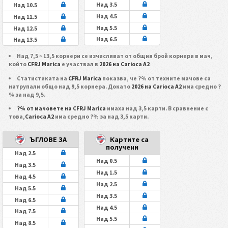
Над 3.5
Над 10.5
Над 4.5
Над 11.5
Над 5.5
Над 12.5
Над 6.5
Над 13.5
Над 7,5 ~ 13,5 корнери се изчисляват от общия брой корнери в мач,
който
CFRJ Marica
е участвал в
2026 на Carioca A2
Статистиката на
CFRJ Marica
показва, че ?% от техните мачове са
натрупали общо над 9,5 корнера. Докато
2026 на Carioca A2
има средно ?
% за над 9,5.
?% от мачовете на CFRJ Marica
имаха над 3,5 карти. В сравнение с
това,
Carioca A2
има средно ?% за над 3,5 карти.
ЪГЛОВЕ ЗА
Картите са
получени
Над 2.5
Над 0.5
Над 3.5
Над 1.5
Над 4.5
Над 2.5
Над 5.5
Над 3.5
Над 6.5
Над 4.5
Над 7.5
Над 5.5
Над 8.5