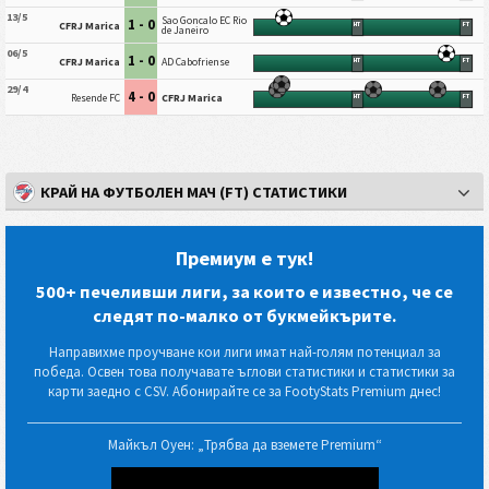
13/5
Sao Goncalo EC Rio
1 - 0
CFRJ Marica
HT
FT
de Janeiro
06/5
1 - 0
CFRJ Marica
AD Cabofriense
HT
FT
29/4
4 - 0
Resende FC
CFRJ Marica
HT
FT
КРАЙ НА ФУТБОЛЕН МАЧ (FT) СТАТИСТИКИ
Премиум е тук!
500+ печеливши лиги, за които е известно, че се
следят по-малко от букмейкърите.
Направихме проучване кои лиги имат най-голям потенциал за
победа. Освен това получавате ъглови статистики и статистики за
карти заедно с CSV. Абонирайте се за FootyStats Premium днес!
Майкъл Оуен: „Трябва да вземете Premium“