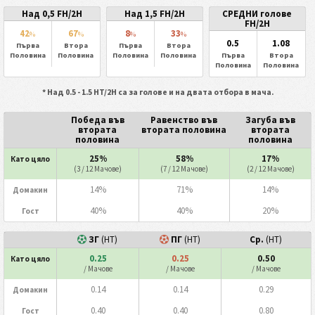
Над 0,5 FH/2H
Над 1,5 FH/2H
СРЕДНИ голове
FH/2H
42
67
8
33
%
%
%
%
0.5
1.08
Първа
Втора
Първа
Втора
Половина
Половина
Половина
Половина
Първа
Втора
Половина
Половина
* Над 0.5 - 1.5 HT/2H са за голове и на двата отбора в мача.
Победа във
Равенство във
Загуба във
втората
втората половина
втората
половина
половина
25%
58%
17%
Като цяло
(3 / 12 Мачове)
(7 / 12 Мачове)
(2 / 12 Мачове)
14%
71%
14%
Домакин
40%
40%
20%
Гост
ЗГ
(HT)
ПГ
(HT)
Ср.
(HT)
0.25
0.25
0.50
Като цяло
/ Мачове
/ Мачове
/ Мачове
0.14
0.14
0.29
Домакин
0.40
0.40
0.80
Гост