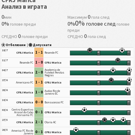
CFRJ Marica
Анализ в играта
0
0
мин
Максимум
гола след
0%
0%
0%
голове след
голове преди
голове
преди
0
0
СРЕДНО
голове преди
СРЕДНО
гола след
Отбелязани
|
Допуснати
18/7
1 - 1
CFRJ Marica
Resende FC
HT
FT
11/7
1 - 0
Resende FC
CFRJ Marica
HT
FT
Academia de
04/7
2 - 0
CFRJ Marica
Futebol Perolas
HT
FT
Negras
27/6
1 - 1
Americano FC
CFRJ Marica
HT
FT
20/6
Audax Rio de
1 - 0
CFRJ Marica
HT
FT
Janeiro EC
10/6
0 - 0
CFRJ Marica
Bonsucesso FC
HT
FT
Centro Esportivo
03/6
0 - 1
Arraial do Cabo
CFRJ Marica
HT
FT
Araruama FC
27/5
2 - 1
CFRJ Marica
Olaria AC
HT
FT
20/5
America FC Rio de
0 - 1
CFRJ Marica
HT
FT
Janeiro