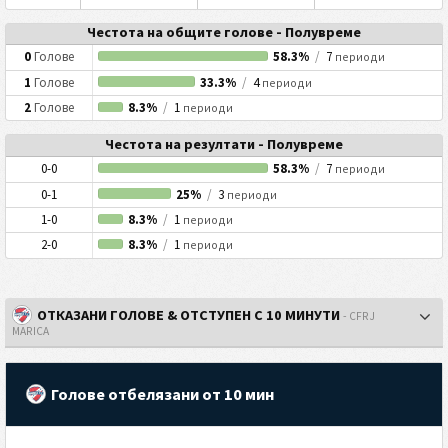
Честота на общите голове - Полувреме
0
Голове
58.3%
/
7
периоди
1
Голове
33.3%
/
4
периоди
2
Голове
8.3%
/
1
периоди
Честота на резултати - Полувреме
0-0
58.3%
/
7
периоди
0-1
25%
/
3
периоди
1-0
8.3%
/
1
периоди
2-0
8.3%
/
1
периоди
ОТКАЗАНИ ГОЛОВЕ & ОТСТУПЕН С 10 МИНУТИ
- CFRJ
MARICA
Голове отбелязани от 10 мин