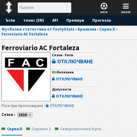
ЛИГИ
МЕНЮ
Ъгли
тенис (EN)
API
Премиум
Прогноза
Футболна статистика от FootyStats
›
Бразилия
›
Сериа D
›
Ferroviario AC Fortaleza
Ferroviario AC Fortaleza
Сезон
-
Form
ОТКЛЮЧВАНЕ
Отбелязани
ОТКЛЮЧВАНЕ
Допуснати
ОТКЛЮЧВАНЕ
Риск при прогнозиране -
ОТКЛЮЧВАНЕ
Сезон :
2026
Сериа D
Серансе 1
Североизточна Купа