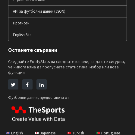
API за футболни данни (JSON)
Прогнози
English Site
Останете свързани
Следвайте FootyStats на следните канали, за да сте сигурни,
че никога няма да пропуснете статистика, избор или нова
функция.
Футболни данни, предоставени от
English
Japanese
Turkish
Portuguese