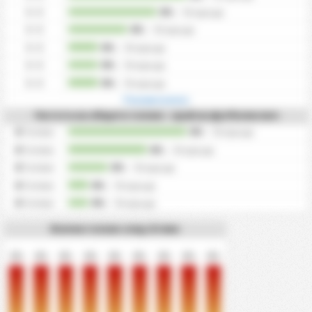
0 - 0
0%
/
0
периоди
0 - 0
0%
/
0
периоди
0 - 0
0%
/
0
периоди
0 - 0
0%
/
0
периоди
0 - 0
0%
/
0
периоди
Покажи всичко
Честота на общите голове - край на футболен мач
0
Голове
0%
/
0
периоди
0
Голове
0%
/
0
периоди
0
Голове
0%
/
0
периоди
0
Голове
0%
/
0
периоди
0
Голове
0%
/
0
периоди
Всички голове след 10 мин
0%
0%
0%
0%
0%
0%
0%
0%
0%