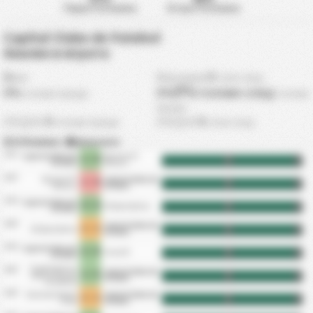
Първа Половина
Втора Половина
Capital Clube de Futebol
Анализ в играта
0
0
мин
Максимум
гола след
0%
0%
0%
голове след
голове преди
голове
преди
0
0
СРЕДНО
голове преди
СРЕДНО
гола след
Отбелязани
|
Допуснати
12/7
Capital Clube de
Nacional FC
1 - 0
HT
FT
Futebol
Manaus
04/7
Nacional FC
Capital Clube de
1 - 0
HT
FT
Manaus
Futebol
27/6
Capital Clube de
4 - 0
AA Aparecidense
HT
FT
Futebol
20/6
Capital Clube de
1 - 1
AA Aparecidense
HT
FT
Futebol
07/6
Capital Clube de
2 - 0
Uniao EC
HT
FT
Futebol
Clube Esportivo
30/5
Capital Clube de
1 - 5
Operario Varzea
HT
FT
Futebol
Grandense
23/5
Goiatuba Esporte
Capital Clube de
1 - 1
HT
FT
Clube
Futebol