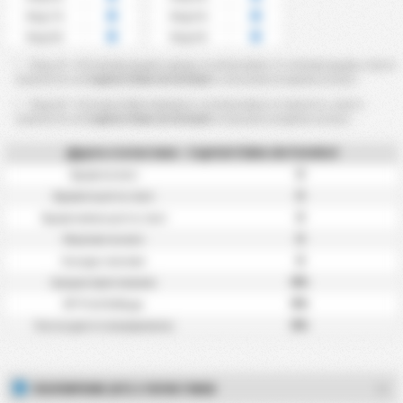
Над 7.5
Над 5.5
Над 8.5
Над 6.5
Над 2,5 ~ 8,5 ъглови удара срещу се изчисляват от ъглови удари, които
опонентът на
Capital Clube de Futebol
е спечелил по време на мач.
Над 0,5 ~ 6,5 карти Противникът се изчислява от картите, които
опонентът на
Capital Clube de Futebol
е получил по време на мач.
Други статистики - Capital Clube de Futebol
0
Удари на мач
0
Удари в целта / мач
0
Удари извън целта / мач
0
Фаулове на мач
0
Засади / мачове
0%
Средно притежание
0%
BTTS & Победи
0%
Гол и в двете полувремена
ПОЛУВРЕМЕ (HT) СТАТИСТИКИ