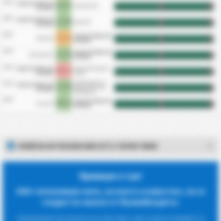
16/5
Capital Clube de
2 - 1
Ceilandia EC
HT
FT
Futebol
09/5
Capital Clube de
1 - 0
Mixto EC
HT
FT
Futebol
02/5
Capital Clube de
1 - 1
Mixto EC
HT
FT
Futebol
25/4
Capital Clube de
1 - 2
Ceilandia EC
HT
FT
Futebol
19/4
Capital Clube de
Goiatuba Esporte
0 - 1
HT
FT
Futebol
Clube
Clube Esportivo
12/4
Capital Clube de
1 - 0
Operario Varzea
HT
FT
Futebol
Grandense
04/4
Capital Clube de
0 - 1
Uniao EC
HT
FT
Futebol
КРАЙ НА ФУТБОЛЕН МАЧ (FT) СТАТИСТИКИ
Премиум е тук!
500+ печеливши лиги, за които е известно, че се
следят по-малко от букмейкърите.
Направихме проучване кои лиги имат най-голям потенциал за