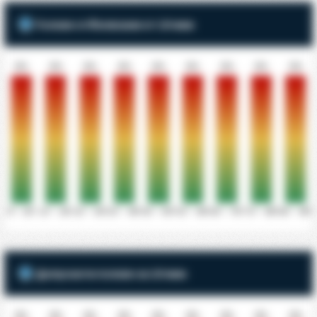
Голове отбелязани от 10 мин
0%
0%
0%
0%
0%
0%
0%
0%
0%
0' - 10'
11' - 20'
21' - 30'
31' - 40'
41' - 50'
51' - 60'
61' - 70'
71' - 80'
81' - 90'
Допуснати голове за 10 мин
0%
0%
0%
0%
0%
0%
0%
0%
0%