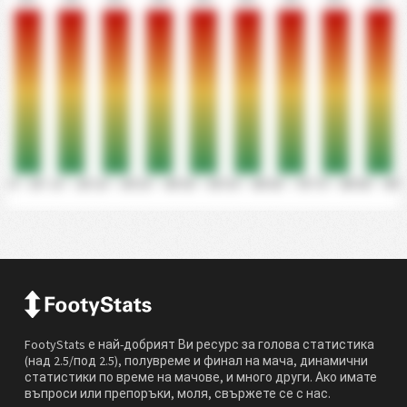
0' - 10'
11' - 20'
21' - 30'
31' - 40'
41' - 50'
51' - 60'
61' - 70'
71' - 80'
81' - 90'
FootyStats е най-добрият Ви ресурс за голова статистика
(над 2.5/под 2.5), полувреме и финал на мача, динамични
статистики по време на мачове, и много други. Ако имате
въпроси или препоръки, моля, свържете се с нас.