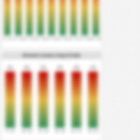
0' - 10'
11' - 20'
21' - 30'
31' - 40'
41' - 50'
51' - 60'
61' - 70'
71' - 80'
81' - 90'
Всички голове след 15 мин
0%
0%
0%
0%
0%
0%
0' - 15'
16' - 30'
31' - 45'
46' - 60'
61' - 75'
76' - 90'