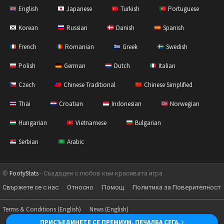
English
Japanese
Turkish
Portuguese
Korean
Russian
Danish
Spanish
French
Romanian
Greek
Swedish
Polish
German
Dutch
Italian
Czech
Chinese Traditional
Chinese Simplified
Thai
Croatian
Indonesian
Norwegian
Hungarian
Vietnamese
Bulgarian
Serbian
Arabic
©
FootyStats
- Създаден с любов към красивата игра
Свържете се с нас
Относно
Помощ
Политика за Поверителност
Terms & Conditions (English)
News (English)
ПРИСЪЕДИНЕТЕ СЕ ПРЕМИУМ. ПЕЧАЛБА СЕГА.