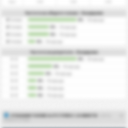
0.00
0.00
0.00
Гост
Честота на общите голове - Полувреме
0
Голове
0%
/
0
периоди
0
Голове
0%
/
0
периоди
0
Голове
0%
/
0
периоди
0
Голове
0%
/
0
периоди
Честота на резултати - Полувреме
0 - 0
0%
/
0
периоди
0 - 0
0%
/
0
периоди
0 - 0
0%
/
0
периоди
0 - 0
0%
/
0
периоди
0 - 0
0%
/
0
периоди
0 - 0
0%
/
0
периоди
ОТКАЗАНИ ГОЛОВЕ & ОТСТУПЕН С 10 МИНУТИ
- CAPITAL
CLUBE DE FUTEBOL