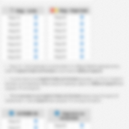
Над - Картони
Над - ъгли
Над 0.5
Над 7.5
Над 1.5
Над 8.5
Над 2.5
Над 9.5
Над 3.5
Над 10.5
Над 4.5
Над 11.5
Над 5.5
Над 12.5
Над 6.5
Над 13.5
Над 7,5 ~ 13,5 корнери се изчисляват от общия брой корнери в мач,
който
Capital Clube de Futebol
е участвал в
2026 на Сериа D
Статистиката на
Capital Clube de Futebol
показва, че ?% от техните
мачове са натрупали общо над 9,5 корнера. Докато
2026 на Сериа D
има
средно ?% за над 9,5.
?% от мачовете на Capital Clube de Futebol
имаха над 3,5 карти. В
сравнение с това,
Сериа D
има средно ?% за над 3,5 карти.
ЪГЛОВЕ ЗА
Картите са
получени
Над 2.5
Над 0.5
Над 3.5