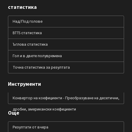
статистика
Над/Под голове
BTTS статистика
Ъглова статистика
Гол и в двете полувремена
Точна статистика за резултата
Инструменти
Конвертор на коефициенти - Преобразуване на десетични,
дробни, американски коефициенти
Още
Резултати от вчера