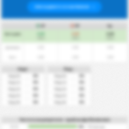
ПРИСЪЕДИНЕТЕ СЕ КЪМ PREMIUM
ЗГ
ПГ
Ср.
0.00
0.00
0.00
Като цяло
/ Мач
/ Мач
/ Мач
0.00
0.00
0.00
Домакин
0.00
0.00
0.00
Гост
Над+
Под -
0%
0%
Над 0.5
Под 0.5
0%
0%
Над 1.5
Под 1.5
0%
0%
Над 2.5
Под 2.5
0%
0%
Над 3.5
Под 3.5
0%
0%
Над 4.5
Под 4.5
Честота на резултати - край на футболен мач
0 - 0
0%
/
0
периоди