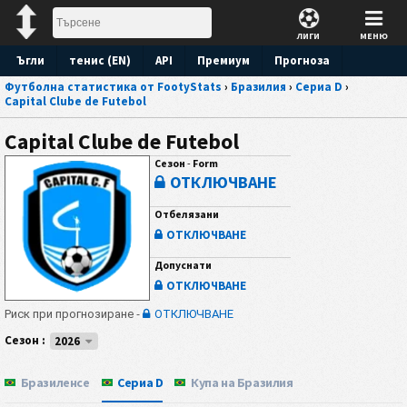
ЛИГИ
МЕНЮ
Ъгли
тенис (EN)
API
Премиум
Прогноза
Футболна статистика от FootyStats
›
Бразилия
›
Сериа D
›
Capital Clube de Futebol
Capital Clube de Futebol
Сезон
-
Form
ОТКЛЮЧВАНЕ
Отбелязани
ОТКЛЮЧВАНЕ
Допуснати
ОТКЛЮЧВАНЕ
Риск при прогнозиране -
ОТКЛЮЧВАНЕ
Сезон :
2026
Бразиленсе
Сериа D
Купа на Бразилия