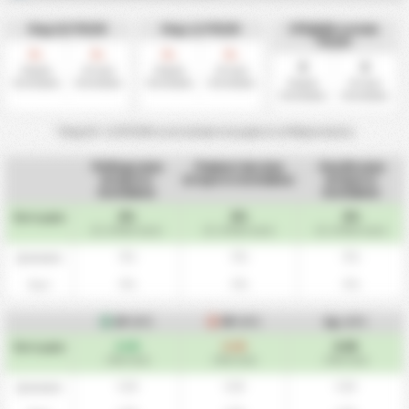
Над 0,5 FH/2H
Над 1,5 FH/2H
СРЕДНИ голове
FH/2H
0
0
0
0
%
%
%
%
0
0
Първа
Втора
Първа
Втора
Половина
Половина
Половина
Половина
Първа
Втора
Половина
Половина
* Над 0.5 - 1.5 HT/2H са за голове и на двата отбора в мача.
Победа във
Равенство във
Загуба във
втората
втората половина
втората
половина
половина
0%
0%
0%
Като цяло
(0 / 14 Мачове)
(0 / 14 Мачове)
(0 / 14 Мачове)
0%
0%
0%
Домакин
0%
0%
0%
Гост
ЗГ
(HT)
ПГ
(HT)
Ср.
(HT)
0.00
0.00
0.00
Като цяло
/ Мачове
/ Мачове
/ Мачове
0.00
0.00
0.00
Домакин