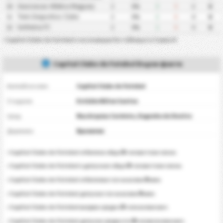
Associacao Atletica Maguary
30
2
0%
3
5
-2
0
Trem Desportivo Clube
31
2
0%
2
6
-4
0
Ivinhema FC
32
2
0%
1
6
-5
0
•
Capital Clube de Futebol е на позиция 0 в таблицата Сериа D
Capital Clube de Futebol Бързи факти
Английско име
Capital Clube de Futebol
Стадион
Estádio Nilton Santos
град
Rua Arquias Cordeiro, Engenho de Dentro
Държава
Бразилия
0
•
Capital Clube de Futebol
отбеляза общо
голове този сезон.
0
•
Capital Clube de Futebol
е допуснал общо
голове този сезон.
0
•
Capital Clube de Futebol
отбелязва гол на всеки
мин
0
•
Capital Clube de Futebol
допуска гол на всеки
мин
0
•
Capital Clube de Futebol
вкарва средно
гола всеки мач
0
•
Capital Clube de Futebol
допуска средно по
голове всеки мач