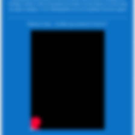
победа. Освен това получавате ъглови статистики и статистики
за карти заедно с CSV. Абонирайте се за FootyStats Premium днес!
Майкъл Оуен: „Трябва да вземете Premium“