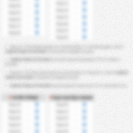
Над 1.5
Над 4.5
Над 2.5
Над 5.5
Над 3.5
Над 6.5
Над 4.5
Над 7.5
Над 5.5
Над 8.5
Над 6.5
Над 2,5 ~ 8,5 ъглови удара за се изчисляват от ъглови удари, които
Capital Clube de Futebol
е спечелил по време на мач.
Capital Clube de Futebol
спечели над 4,5 корнера в ?％ от своите
мачове.
Над 0,5 ~ 6,5 получени карти се изчисляват от картите, които
Capital
Clube de Futebol
е получил по време на мач.
Capital Clube de Futebol
получи над 2,5 картона в ?% от мачовете си.
ЪГЛИ СРЕЩУ
Картони Противник
Над 2.5
Над 0.5
Над 3.5
Над 1.5
Над 4.5
Над 2.5
Над 5.5
Над 3.5
Над 6.5
Над 4.5