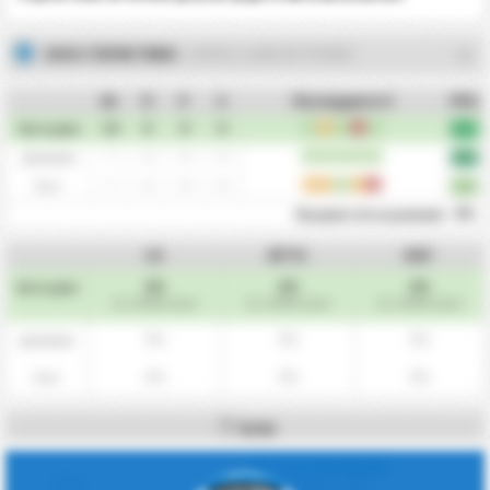
2026 СТАТИСТИКА
- CAPITAL CLUBE DE FUTEBOL
Иг
П
P
З
Последните 5
PPG
П
P
П
З
П
14
0
0
0
Като цяло
2.14
П
П
П
П
П
7
0
0
0
Домакин
2.57
P
P
П
P
З
7
0
0
0
Гост
1.71
0%
Предимство на домакин
CS
BTTS
НОГ
0%
0%
0%
Като цяло
(0 / 14 Мачове)
(0 / 14 Мачове)
(0 / 14 Мачове)
0%
0%
0%
Домакин
0%
0%
0%
Гост
Ъгли
ОТКЛЮЧВАНЕ
Корнери / мач