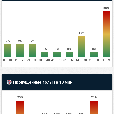
55%
18%
9%
9%
9%
0%
0%
0%
0%
0' - 10'
11' - 20'
21' - 30'
31' - 40'
41' - 50'
51' - 60'
61' - 70'
71' - 80'
81' - 90'
Пропущенные голы за 10 мин
25%
25%