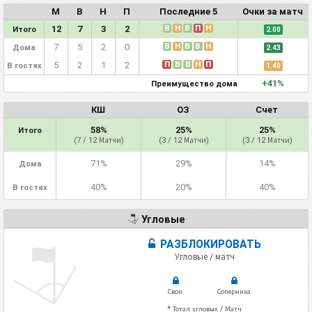
М
В
Н
П
Последние 5
Очки за матч
В
Н
В
П
Н
12
7
3
2
Итого
2.00
В
Н
В
В
Н
7
5
2
0
Дома
2.43
П
В
В
Н
П
5
2
1
2
В гостях
1.40
+41%
Преимущество дома
КШ
ОЗ
Счет
58%
25%
25%
Итого
(7 / 12 Матчи)
(3 / 12 Матчи)
(3 / 12 Матчи)
71%
29%
14%
Дома
40%
20%
40%
В гостях
Угловые
РАЗБЛОКИРОВАТЬ
Угловые / матч
Свои
Соперника
* Тотал угловых / Матч