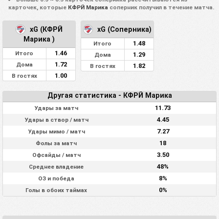
карточек, которые
КФРЙ Марика
соперник получил в течение матча.
xG (КФРЙ
xG (Соперника)
Марика )
1.48
Итого
1.46
Итого
1.29
Дома
1.72
Дома
1.82
В гостях
1.00
В гостях
Другая статистика - КФРЙ Марика
11.73
Удары за матч
4.45
Удары в створ / матч
7.27
Удары мимо / матч
18
Фолы за матч
3.50
Офсайды / матч
48%
Среднее владение
8%
ОЗ и победа
0%
Голы в обоих таймах