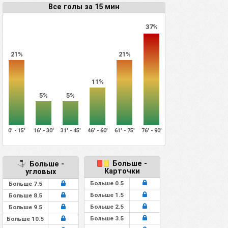
Все голы за 15 мин
37%
21%
21%
11%
5%
5%
0' - 15'
16' - 30'
31' - 45'
46' - 60'
61' - 75'
76' - 90'
Больше -
Больше -
Карточки
угловых
Больше 0.5
Больше 7.5
Больше 1.5
Больше 8.5
Больше 2.5
Больше 9.5
Больше 3.5
Больше 10.5