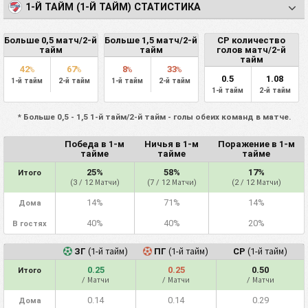
1-Й ТАЙМ (1-Й ТАЙМ) СТАТИСТИКА
Больше 0,5 матч/2-й
Больше 1,5 матч/2-й
СР количество
тайм
тайм
голов матч/2-й
тайм
42
67
8
33
%
%
%
%
0.5
1.08
1-й тайм
2-й тайм
1-й тайм
2-й тайм
1-й тайм
2-й тайм
* Больше 0,5 - 1,5 1-й тайм/2-й тайм - голы обеих команд в матче.
Победа в 1-м
Ничья в 1-м
Поражение в 1-м
тайме
тайме
тайме
25%
58%
17%
Итого
(3 / 12 Матчи)
(7 / 12 Матчи)
(2 / 12 Матчи)
14%
71%
14%
Дома
40%
40%
20%
В гостях
ЗГ
(1-й тайм)
ПГ
(1-й тайм)
СР
(1-й тайм)
0.25
0.25
0.50
Итого
/ Матчи
/ Матчи
/ Матчи
0.14
0.14
0.29
Дома