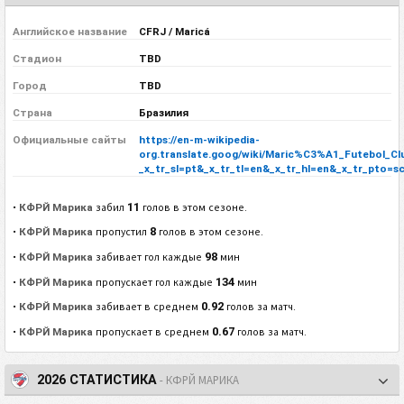
Английское название
CFRJ / Maricá
Стадион
TBD
Город
TBD
Страна
Бразилия
Официальные сайты
https://en-m-wikipedia-
org.translate.goog/wiki/Maric%C3%A1_Futebol_Cl
_x_tr_sl=pt&_x_tr_tl=en&_x_tr_hl=en&_x_tr_pto=s
11
•
КФРЙ Марика
забил
голов в этом сезоне.
8
•
КФРЙ Марика
пропустил
голов в этом сезоне.
98
•
КФРЙ Марика
забивает гол каждые
мин
134
•
КФРЙ Марика
пропускает гол каждые
мин
0.92
•
КФРЙ Марика
забивает в среднем
голов за матч.
0.67
•
КФРЙ Марика
пропускает в среднем
голов за матч.
2026 СТАТИСТИКА
- КФРЙ МАРИКА