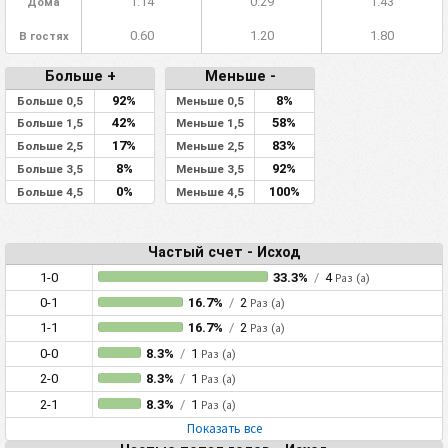
1.14
0.29
1.43
Дома
0.60
1.20
1.80
В гостях
Больше +
Меньше -
92%
8%
Больше 0,5
Меньше 0,5
42%
58%
Больше 1,5
Меньше 1,5
17%
83%
Больше 2,5
Меньше 2,5
8%
92%
Больше 3,5
Меньше 3,5
0%
100%
Больше 4,5
Меньше 4,5
Частый счет - Исход
1-0
33.3%
/
4
Раз (а)
0-1
16.7%
/
2
Раз (а)
1-1
16.7%
/
2
Раз (а)
0-0
8.3%
/
1
Раз (а)
2-0
8.3%
/
1
Раз (а)
2-1
8.3%
/
1
Раз (а)
Показать все