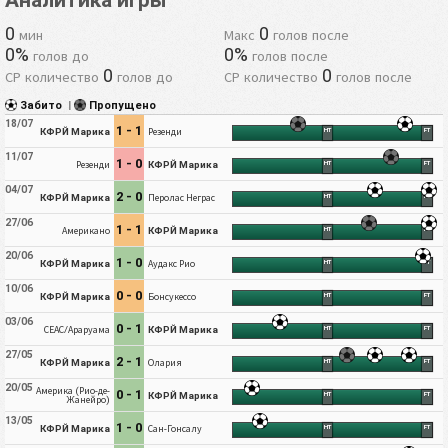
Аналитика игры
0
0
мин
Макс
голов после
0%
0%
голов до
голов после
0
0
СР количество
голов до
СР количество
голов после
Забито
|
Пропущено
18/07
1 - 1
КФРЙ Марика
Резенди
HT
FT
11/07
1 - 0
Резенди
КФРЙ Марика
HT
FT
04/07
2 - 0
КФРЙ Марика
Перолас Неграс
HT
FT
27/06
1 - 1
Американо
КФРЙ Марика
HT
FT
20/06
1 - 0
КФРЙ Марика
Аудакс Рио
HT
FT
10/06
0 - 0
КФРЙ Марика
Бонсукессо
HT
FT
03/06
0 - 1
СЕАС/Араруама
КФРЙ Марика
HT
FT
27/05
2 - 1
КФРЙ Марика
Олария
HT
FT
20/05
Америка (Рио-де-
0 - 1
КФРЙ Марика
HT
FT
Жанейро)
13/05
1 - 0
КФРЙ Марика
Сан-Гонсалу
HT
FT