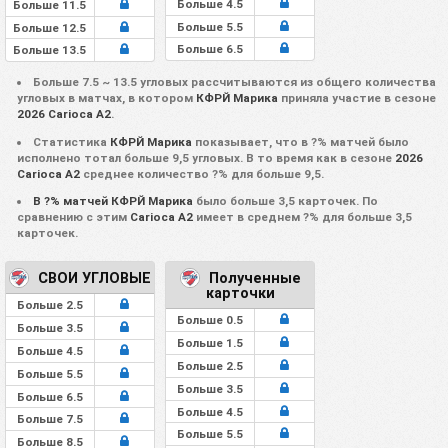
Больше 4.5
Больше 11.5
Больше 5.5
Больше 12.5
Больше 6.5
Больше 13.5
Больше 7.5 ~ 13.5 угловых рассчитываются из общего количества
угловых в матчах, в котором
КФРЙ Марика
приняла участие в сезоне
2026 Carioca A2
.
Статистика
КФРЙ Марика
показывает, что в ?% матчей было
исполнено тотал больше 9,5 угловых. В то время как в сезоне
2026
Carioca A2
среднее количество ?% для больше 9,5.
В ?% матчей КФРЙ Марика
было больше 3,5 карточек. По
сравнению с этим
Carioca A2
имеет в среднем ?% для больше 3,5
карточек.
СВОИ УГЛОВЫЕ
Полученные
карточки
Больше 2.5
Больше 0.5
Больше 3.5
Больше 1.5
Больше 4.5
Больше 2.5
Больше 5.5
Больше 3.5
Больше 6.5
Больше 4.5
Больше 7.5
Больше 5.5
Больше 8.5