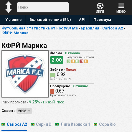
ЛИГИ
МЕНЮ
Угловые
большой теннис (EN)
API
Премиум
Футбольная статистика от FootyStats
›
Бразилия
›
Carioca A2
›
Прогноз
КФРЙ Марика
КФРЙ Марика
Форма
-
Отлично
Результаты матчей
2.00
В
Н
В
П
Н
Забито
-
Плохо
0.92
Забито / матч
Пропущено
-
Отлично
0.67
Пропущено / матч
25%
Риск прогноза -
-
Низкий Риск
Сезон :
2026
Carioca A2
Серия D
Лига Кариока 1
Copa Rio