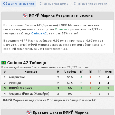
Общая статистика
Статистика дома
Статистика в гостях
КФРЙ Марика Результаты сезона
В этом сезоне
Carioca A2 (Бразилия) КФРЙ Марика статистика
показывает, что команда выступает
Отлично
и располагается
2/12
на
позиции в таблице
Carioca A2
, выиграв
58%
матчей.
В среднем КФРЙ Марика забивает
0.92
гола и пропускает
0.67
гола за
матч.
25%
матчей
КФРЙ Марика
завершаются с голами обеих команд и
средний тотал голов за матч составляет
1.58
.
Carioca A2 Таблица
В настоящий момент Заключительные матчи - 71 / 72 сыграно.
#
Команда
М
% побед
ЗГ
ПГ
РГ
Очки
Американо
1
2
50%
4
1
3
4
Резенди
2
2
50%
2
1
1
4
КФРЙ Марика
3
2
0%
1
2
-1
1
Америка (Рио-де-Жанейро)
4
2
0%
1
4
-3
1
•
КФРЙ Марика находится на 2 позиции в таблице Carioca A2
Краткие факты КФРЙ Марика