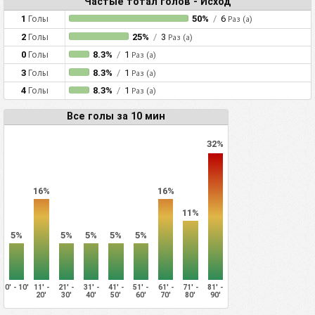
Частые тотал голов - Исход
1
Голы
50%
/
6
Раз (а)
2
Голы
25%
/
3
Раз (а)
0
Голы
8.3%
/
1
Раз (а)
3
Голы
8.3%
/
1
Раз (а)
4
Голы
8.3%
/
1
Раз (а)
Все голы за 10 мин
32%
16%
16%
11%
5%
5%
5%
5%
5%
0' - 10'
11' -
21' -
31' -
41' -
51' -
61' -
71' -
81' -
20'
30'
40'
50'
60'
70'
80'
90'