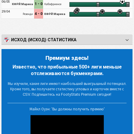
06/05
1 - 0
КФРЙ Марика
Кабофриенсе
HT
FT
29/04
4 - 0
Резенди
КФРЙ Марика
HT
FT
ИСХОД (ИСХОД) СТАТИСТИКА
Премиум здесь!
Известно, что прибыльные 500+ лиги меньше
отслеживаются букмекерами.
Мы изучили, какие лиги имеют наибольший выигрышный потенциал.
Кроме того, вы получаете статистику угловых и карточек вместе с
CSV. Подпишитесь на FootyStats Premium сегодня!
Майкл Оуэн: 'Вы должны получить премию'