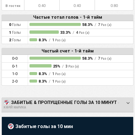
0.40
0.40
0.80
В гостях
Частые тотал голов - 1-й тайм
0
Голы
58.3%
/
7
Раз (а)
1
Голы
33.3%
/
4
Раз (а)
2
Голы
8.3%
/
1
Раз (а)
Частый счет - 1-й тайм
0-0
58.3%
/
7
Раз (а)
0-1
25%
/
3
Раз (а)
1-0
8.3%
/
1
Раз (а)
2-0
8.3%
/
1
Раз (а)
ЗАБИТЫЕ & ПРОПУЩЕННЫЕ ГОЛЫ ЗА 10 МИНУТ
-
КФРЙ МАРИКА
Забитые голы за 10 мин