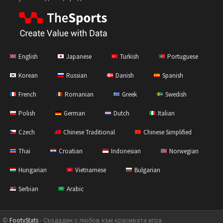
English
Japanese
Turkish
Portuguese
Korean
Russian
Danish
Spanish
French
Romanian
Greek
Swedish
Polish
German
Dutch
Italian
Czech
Chinese Traditional
Chinese Simplified
Thai
Croatian
Indonesian
Norwegian
Hungarian
Vietnamese
Bulgarian
Serbian
Arabic
©
FootyStats
- Създаден с любов към красивата игра