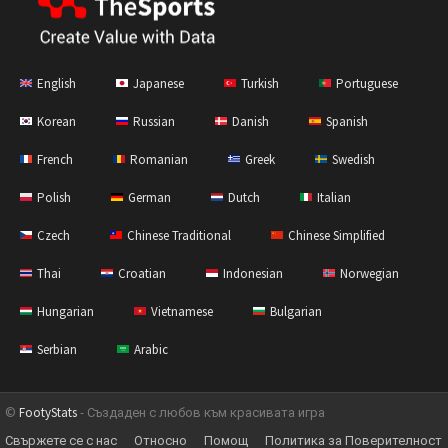
English
Japanese
Turkish
Portuguese
Korean
Russian
Danish
Spanish
French
Romanian
Greek
Swedish
Polish
German
Dutch
Italian
Czech
Chinese Traditional
Chinese Simplified
Thai
Croatian
Indonesian
Norwegian
Hungarian
Vietnamese
Bulgarian
Serbian
Arabic
©
FootyStats
- Създаден с любов към красивата игра
Свържете се с нас
Относно
Помощ
Политика за Поверителност