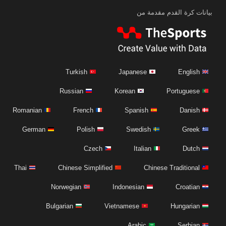
بيانات كرة القدم مقدمة من
Turkish
Japanese
English
Russian
Korean
Portuguese
Romanian
French
Spanish
Danish
German
Polish
Swedish
Greek
Czech
Italian
Dutch
Thai
Chinese Simplified
Chinese Traditional
Norwegian
Indonesian
Croatian
Bulgarian
Vietnamese
Hungarian
Arabic
Serbian