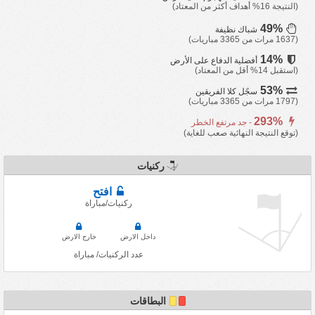
(النتيجة 16% أهداف أكثر من المعتاد)
49%
شباك نظيفة
(1637 مرات من 3365 مباريات)
14%
أفضلية الدفاع على الأرض
(استقبل 14% أقل من المعتاد)
53%
سجًل كلا الفريقين
(1797 مرات من 3365 مباريات)
293%
- جد مرتفع الخطر
(توقع النتيجة النهائية صعب للغاية)
ركنيات
افتح
ركنيات/مباراة
داخل الارض
خارج الارض
عدد الركنيات/ مباراة
البطاقات