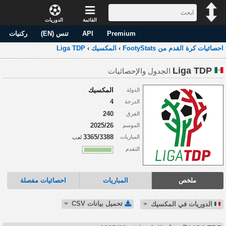
القائمة
الدوريات
Premium
API
تنس (EN)
ركنيات
احصائيات كرة القدم من FootyStats
›
المكسيك
›
Liga TDP
Liga TDP
الجدول والإحصائيات
المكسيك
الدولة
4
الدرجة
240
الفرق
2025/26
الموسم
3365/3388
المباريات
لعب
التقدم
ملخص
المباريات
احصائيات مفصلة
تحميل بيانات CSV
الدوريات في المكسيك