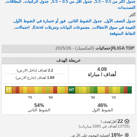
جدول أكثر من 0.5 ~ 5.5
,
جدول أقل من 0.5 ~ 5.5
,
جدول الركنيات
,
البطاقات
,
التسديدات
أكثر
جدول النصف الأول
,
جدول الشوط الثاني
,
فوز أو خسارة في الشوط الأول
,
القيمة في سوق الانتقالات
,
مجموعات البيانات وتنزيلات Excel
,
احتمالات
,
النقاط المتوقعة
LIGA TDPالإحصائيات
(المكسيك) - 2025/26
خريطة الهدف
4.09
2.2
اهداف (داخل الارض)
أهداف / مباراة
1.89
اهداف (خارج الارض)
FT
HT
75'
60'
30'
15'
54%
46%
الشوط الاول
الشوط الثاني
22
أقل/هدف l
(13755 أهداف في 3365 مباريات)
16%
+
أفضلية الهجوم على الأرض