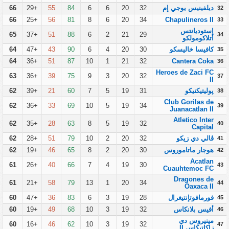
ديلفينيس يوجي إم
32
20
6
6
84
55
+29
66
32
66
+25
56
81
8
6
20
34
Chapulineros II
33
إستوديانتس
65
+37
51
88
6
2
21
29
34
أتلاكومولكو
كافيسا خاليسكو
30
20
4
6
90
43
+47
64
35
64
+36
51
87
10
1
21
32
Cantera Coka
36
Heroes de Zaci FC
63
+36
39
75
9
3
20
32
37
II
پوليتيكنيكو
31
19
5
7
60
21
+39
62
38
Club Gorilas de
62
+36
33
69
10
5
19
34
39
Juanacatlan II
Atletico Inter
62
+35
28
63
8
5
19
32
40
Capital
ڤالي دي زيكو
32
20
2
10
79
51
+28
62
41
هوجار ماتاموروس
30
20
2
8
65
46
+19
62
42
Acatlan
61
+26
40
66
7
4
19
30
43
Cuauhtemoc FC
Dragones de
61
+21
58
79
13
1
20
34
44
Oaxaca II
فورمافوتإنتيغرال
28
19
3
6
83
36
+47
60
45
أفيس بلانكاس
32
19
3
10
68
49
+19
60
46
مينيروس دي
60
+16
46
62
10
3
19
32
47
زاكاتيكاس II