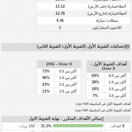
13.12
أخطاء/مباراة (على الأرض)
12.76
أخطاء/مباراة (خارج الأرض)
4.36
تسللات / مباراة
1
اللاعبون المشاركون
إحصائيات الشوط الأول (الشوط الأول/ الشوط الثاني)
أهداف الشوط الأول -
2HG - Over X
Over X
73%
أكثر من 0.5
69%
أكثر من 0.5
46%
أكثر من 1.5
38%
أكثر من 1.5
23%
أكثر من 2.5
18%
أكثر من 2.5
11%
أكثر من 3.5
7%
أكثر من 3.5
أهداف الشوط الأول في المكسيك-Liga TDP
أهداف الشوط الثاني في المكسيك-Liga TDP
إجمالي الأهداف المتكرر - نهاية الشوط الاول
0
اهداف
31.3%
/
160
مرات