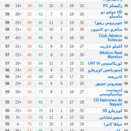
زاليسكو FC
32
19
3
10
52
38
+14
60
48
UD جولفو دي
59
+30
52
82
7
5
18
30
49
مكسيكو
جويريروس رينوزا
32
19
2
11
91
69
+22
59
50
سانغري دي كامبيون
30
19
1
10
83
52
+31
58
51
Club Atletico
57
+42
44
86
9
3
18
30
52
Toltecas
أتلتيكو ناياريت
27
19
0
8
61
30
+31
57
53
Atletico Real
57
+22
45
67
9
3
18
30
54
Morelos
كوريكامينوس UAT III
32
18
3
11
66
50
+16
57
55
إستوديانتس كويريتارو
26
17
5
4
48
24
+24
56
56
كاديريختة
32
17
5
10
88
64
+24
56
57
بيونيروس جونيور
26
17
5
4
44
21
+23
56
58
إنديپندينت
55
+30
43
73
8
1
18
27
59
ميكسيكوينسي
CD Halcones de
55
+23
58
81
7
4
17
28
60
Nayarit
كويريتارو 3D
32
18
1
13
76
54
+22
55
61
سيفورتشاباس
32
17
4
11
79
74
+5
55
62
سيلڤا كانيرا
29
18
1
10
71
75
-4
55
63
ماتاموروس
29
17
3
9
86
51
+35
54
64