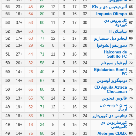
ألبرخيخيس دي واخاكا
32
17
3
12
68
45
+23
54
65
54
+16
64
80
10
6
16
32
Irapuato Olimpo
66
كاباييروس دي
53
+37
53
90
11
2
17
30
67
كوردوفا
تيباتيتلان II
32
16
4
12
76
50
+26
52
68
ليجادو ديل سنتيناريو
30
17
1
12
77
60
+17
52
69
ديبورتيفو إتشوخوا
28
16
4
8
42
29
+13
52
70
Halcones de
51
+27
44
71
11
3
16
30
71
Saltillo FC
أورغولو سورتام
24
15
5
4
58
32
+26
50
72
Ejidatarios Bonfil
50
+14
26
40
6
2
16
24
73
FC
دومينگويز أوسوس
30
15
5
10
67
53
+14
50
74
CD Aguila Azteca
50
+14
66
80
10
2
16
28
75
Chocaman
غالوس فيخوس
32
16
2
14
78
65
+13
50
76
سان خوسيه ديل
49
+19
52
71
12
1
16
29
77
أرينال
تيتانيس دي كويريتارو
24
16
1
7
51
33
+18
49
78
كورساريوس دي
49
+16
18
34
5
4
15
24
79
كامبيتشي
49
+14
76
90
14
1
16
31
Alebrijes CDMX
80