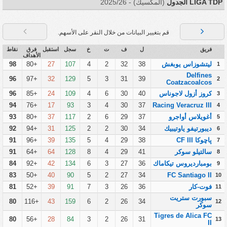
LIGA TDP الجدول
(المكسيك) - 2025/26
قم بتغيير البيانات من خلال النقر على الأسهم.
فريق
ل
ف
ت
خ
سجل
استقبل
فرق
نقاط
الأهداف
ليتشوزاس يوبغش
38
32
2
4
107
27
+80
98
1
Delfines
96
+97
32
129
5
3
31
39
2
Coatzacoalcos
كروز أزول لاجوناس
40
30
6
4
109
24
+85
96
3
94
+76
17
93
3
4
30
37
Racing Veracruz III
4
أغويلاس أواجرو
37
29
6
2
117
37
+80
93
5
ديبورتيفو ياوتيبيك
34
30
2
2
125
31
+94
92
6
پاچوكا CF III
38
29
4
5
135
39
+96
91
7
سالتيلو سوكر
41
29
4
8
128
64
+64
91
8
بومبارديروس تيكاماك
36
27
3
6
134
42
+92
84
9
83
+50
40
90
5
2
27
34
FC Santiago II
10
فوت-كار
36
26
3
7
91
39
+52
81
11
سبورت ستريت
80
+116
43
159
6
2
26
34
12
سوكر
Tigres de Alica FC
80
+56
28
84
3
2
26
31
13
II