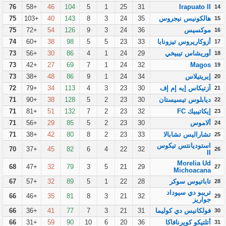
76
+58
46
104
5
1
25
31
Irapuato II
14
هالكونيس نيجروس
35
24
3
8
143
40
+103
75
15
موكسيس
36
24
3
9
126
54
+72
75
16
أزوكاريروس تيزونابا
33
23
5
5
98
38
+60
74
17
أوريشاس تيبيخي
29
24
1
4
86
30
+56
73
18
73
+42
27
69
7
1
24
32
Magos
19
إيريتيلاس
34
24
1
9
86
48
+38
73
20
آزتيكاس إيه إم إف
30
23
3
4
113
34
+79
72
21
ديابلوس تيسيستان
30
23
2
5
128
38
+90
71
22
إيكاتيبيك FC
32
23
2
7
132
51
+81
71
23
ألاموس
30
23
2
5
85
29
+56
71
24
تشاراليس تشابالا
33
23
2
8
80
42
+38
71
25
استوديانتس تيكوس
70
+37
45
82
6
4
22
32
26
II
Morelia Ud
68
+47
32
79
3
5
21
29
27
Michoacana
تاباتيوس سوكر
28
22
1
5
89
32
+57
67
28
تريبو دي سيوداد
66
+46
35
81
8
3
21
32
29
جواريز
فولكانيس دي كوليما
31
21
3
7
77
41
+36
66
30
أتلتيكو كويرنافاكا
36
20
6
10
90
59
+31
66
31