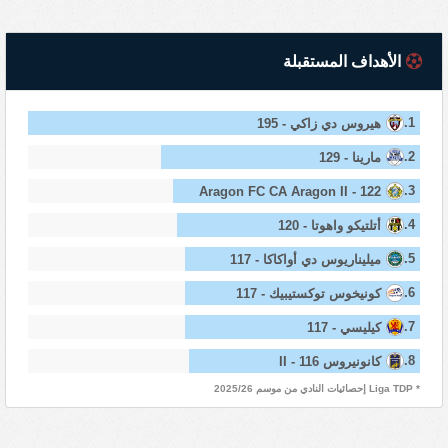
الأهداف المستقبلة
1.
هيروس دي زاكي - 195
2.
مارينا - 129
3.
Aragon FC CA Aragon II - 122
4.
أتلتيكو واهوتا - 120
5.
ميليناريوس دي أواكاكا - 117
6.
كونيخوس توكستيبيك - 117
7.
كيليسي - 117
8.
كانونيروس II - 116
* Liga TDP إحصائيات النادي من موسم 2025/26