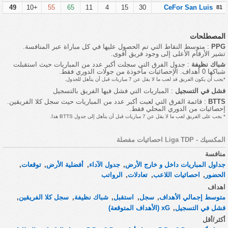
49
+10
55
65
11
4
15
30
CeFor San Luis
81
المصطلحات
PPG
: متوسط النقاط التي تم الحصول عليها في كل مباراة عبر المنافسة.
تشير الأرقام الأعلى إلى وجود فريق أقوى.
شباك نظيفة
: جدول الفرق التي سجلت أكبر عدد من المباريات حيث استقبلت
شباكها 0 أهداف. الإحصائيات مأخوذة من جولات الدوري فقط.
*يجب أن يكون الفريق قد لعب ما لا يقل عن 7 مباريات قبل أن يتأهل للجدول.
فشل في التسجيل
: المباريات التي فشل فيها الفريق بالتسجيل
BTTS
: قائمة الفرق التي لعبت أكبر عدد من المباريات حيث سجل كلا الفريقين.
إحصائيات من الدوري المحلي فقط.
* يجب على الفريق لعب ما لا يقل عن 7 مباريات قبل أن يتأهل إلى جدول BTTS هذا.
المكسيك - Liga TDP احصائيات مفصلة
منافسة
جداول المباريات داخل و خارج الأرض
,
جدول الآداء
,
أفضلية الأرض
,
توقعات
,
الحضور
,
احصائيات اللاعب
,
تعادلات
,
الرواتب
اهداف
متوسط إجمالي الأهداف
,
سجل
,
استقبل
,
شباك نظيفة
,
سجل كلا الفريقين
,
فشل في التسجيل
,
xG (الأهداف المتوقعة)
أكثر/أقل