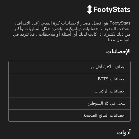
FootyStats هو أفضل مصدر لإحصائيات كرة القدم. (عدد الأهداف،
معدلات التهديف، إحصائيات ديناميكية مباشرة خلال المباريات وأكثر
من ذلك بكثير). إذا كانت لديك أي أسئلة أو ملاحظات ، فلا تتردد في
التواصل معنا.
الإحصائيات
أهداف - أكثر/ أقل من
إحصائيات BTTS
إحصائيات الركنيات
سجل في كلا الشوطين
احصائيات النتائج الصحيحة
أدوات