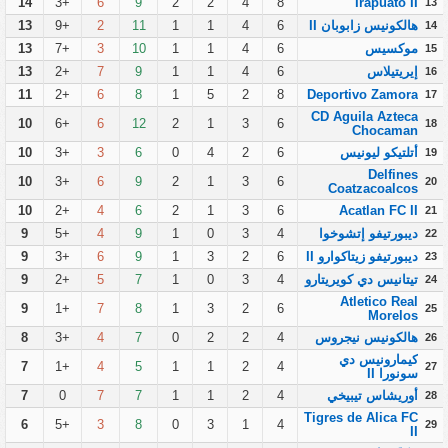
14
+3
6
9
2
2
4
8
Irapuato II
13
هالكونيس زابوبان II
6
4
1
1
11
2
+9
13
14
موكسيس
6
4
1
1
10
3
+7
13
15
إيريتيلاس
6
4
1
1
9
7
+2
13
16
11
+2
6
8
1
5
2
8
Deportivo Zamora
17
CD Aguila Azteca
10
+6
6
12
2
1
3
6
18
Chocaman
أتلتيكو ليونيس
6
2
4
0
6
3
+3
10
19
Delfines
10
+3
6
9
2
1
3
6
20
Coatzacoalcos
10
+2
4
6
2
1
3
6
Acatlan FC II
21
ديبورتيفو إتشوخوا
4
3
0
1
9
4
+5
9
22
ديبورتيفو زيتاكوارو II
6
2
3
1
9
6
+3
9
23
تيتانيس دي كويريتارو
4
3
0
1
7
5
+2
9
24
Atletico Real
9
+1
7
8
1
3
2
6
25
Morelos
هالكونيس نيجروس
4
2
2
0
7
4
+3
8
26
كيمارونيس دي
7
+1
4
5
1
1
2
4
27
سونورا II
أوريشاس تيبيخي
4
2
1
1
7
7
0
7
28
Tigres de Alica FC
6
+5
3
8
0
3
1
4
29
II