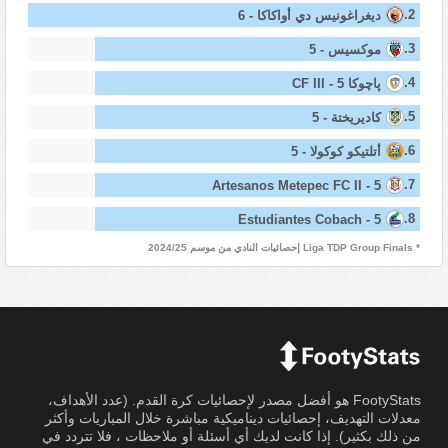
2.
ديغراغونيس دي أواكاكا - 6
3.
موكسيس - 5
4.
پاچوكا CF III - 5
5.
كاديريختة - 5
6.
أتلتيكو كوكولا - 5
7.
Artesanos Metepec FC II - 5
8.
Estudiantes Cobach - 5
* Liga TDP Group Finals إحصائيات النادي من موسم 2024/25
FootyStats هو أفضل مصدر لإحصائيات كرة القدم. (عدد الأهداف،
معدلات التهديف، إحصائيات ديناميكية مباشرة خلال المباريات وأكثر
من ذلك بكثير). إذا كانت لديك أي أسئلة أو ملاحظات ، فلا تتردد في