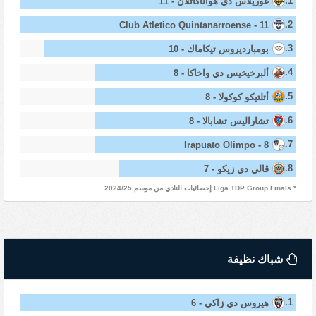
1.
غوريلاس دي هواناكاتلان - 11
2.
Club Atletico Quintanarroense - 11
3.
بومبارديروس تيكاماك - 10
4.
ألبرخيخيس دي واخاكا - 8
5.
أتلتيكو كوكولا - 8
6.
تشاراليس تشابالا - 8
7.
Irapuato Olimpo - 8
8.
ڤالي دي زيكو - 7
* Liga TDP Group Finals إحصائيات النادي من موسم 2024/25
شباك نظيفة
1.
هيروس دي زاكي - 6