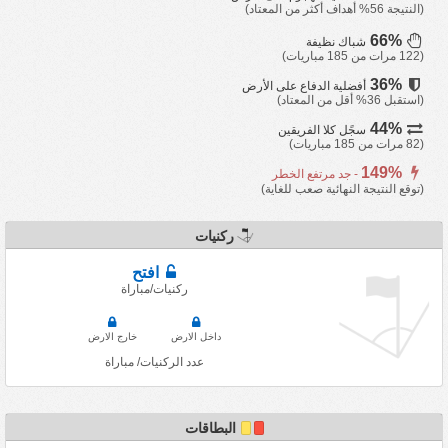
(النتيجة 56% أهداف أكثر من المعتاد)
66%
شباك نظيفة
(122 مرات من 185 مباريات)
36%
أفضلية الدفاع على الأرض
(استقبل 36% أقل من المعتاد)
44%
سجًل كلا الفريقين
(82 مرات من 185 مباريات)
149%
- جد مرتفع الخطر
(توقع النتيجة النهائية صعب للغاية)
ركنيات
افتح
ركنيات/مباراة
داخل الارض
خارج الارض
عدد الركنيات/ مباراة
البطاقات