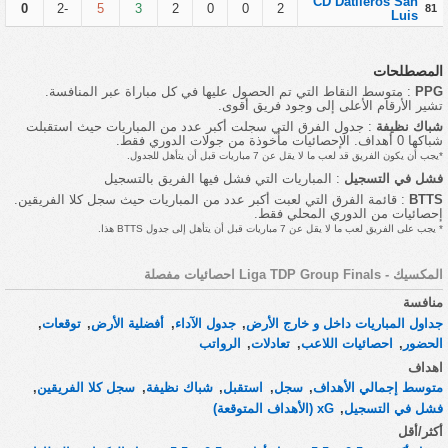
CD Datileros San
0
-2
5
3
2
0
0
2
81
Luis
المصطلحات
PPG
: متوسط النقاط التي تم الحصول عليها في كل مباراة عبر المنافسة.
تشير الأرقام الأعلى إلى وجود فريق أقوى.
شباك نظيفة
: جدول الفرق التي سجلت أكبر عدد من المباريات حيث استقبلت
شباكها 0 أهداف. الإحصائيات مأخوذة من جولات الدوري فقط.
*يجب أن يكون الفريق قد لعب ما لا يقل عن 7 مباريات قبل أن يتأهل للجدول.
فشل في التسجيل
: المباريات التي فشل فيها الفريق بالتسجيل
BTTS
: قائمة الفرق التي لعبت أكبر عدد من المباريات حيث سجل كلا الفريقين.
إحصائيات من الدوري المحلي فقط.
* يجب على الفريق لعب ما لا يقل عن 7 مباريات قبل أن يتأهل إلى جدول BTTS هذا.
المكسيك - Liga TDP Group Finals احصائيات مفصلة
منافسة
جداول المباريات داخل و خارج الأرض
,
جدول الآداء
,
أفضلية الأرض
,
توقعات
,
الحضور
,
احصائيات اللاعب
,
تعادلات
,
الرواتب
اهداف
متوسط إجمالي الأهداف
,
سجل
,
استقبل
,
شباك نظيفة
,
سجل كلا الفريقين
,
فشل في التسجيل
,
xG (الأهداف المتوقعة)
أكثر/أقل