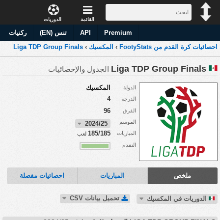
القائمة
الدوريات
Premium
API
تنس (EN)
ركنيات
احصائيات كرة القدم من FootyStats
›
المكسيك
›
Liga TDP Group Finals
Liga TDP Group Finals
الجدول والإحصائيات
المكسيك
الدولة
4
الدرجة
96
الفرق
الموسم
2024/25
185/185
المباريات
لعب
التقدم
ملخص
المباريات
احصائيات مفصلة
تحميل بيانات CSV
الدوريات في المكسيك