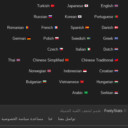
Turkish
Japanese
English
Russian
Korean
Portuguese
Romanian
French
Spanish
Danish
German
Polish
Swedish
Greek
Czech
Italian
Dutch
Thai
Chinese Simplified
Chinese Traditional
Norwegian
Indonesian
Croatian
Bulgarian
Vietnamese
Hungarian
Arabic
Serbian
©
FootyStats
- صُمم لشغف اللعبة الجميلة
تواصل معنا
عنا
مساعدة
سياسة الخصوصية