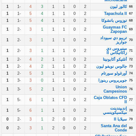
كالور ليون
2
0
1
1
3
4
-1
1
66
1
-1
5
4
1
1
0
2
Tapachula II
67
توزوس باتشوكا
2
0
1
1
4
5
-1
1
68
Guaymas FC
1
-2
3
1
1
1
0
2
69
Zapopan
تريبو دي سيوداد
1
-2
3
1
1
1
0
2
70
جواريز
مينيروس دي
1
-2
3
1
1
1
0
2
71
زاكاتيكاس II
أتلتيكو أكابونيتا
2
0
1
1
2
4
-2
1
72
جالوس نويفو ليون
2
0
1
1
2
4
-2
1
73
أورغولو سورتام
2
0
1
1
3
5
-2
1
74
جويريروس رينوزا
2
0
1
1
0
3
-3
1
75
Union
1
-3
5
2
1
1
0
2
76
Campesinos
Caja Oblatos CFD
1
-5
6
1
1
1
0
2
77
II
إنديپندينت
1
-5
6
1
1
1
0
2
78
ميكسيكوينسي
سيلایا II
2
0
0
2
1
3
-2
0
79
Santa Ana del
0
-2
3
1
2
0
0
2
80
Conde