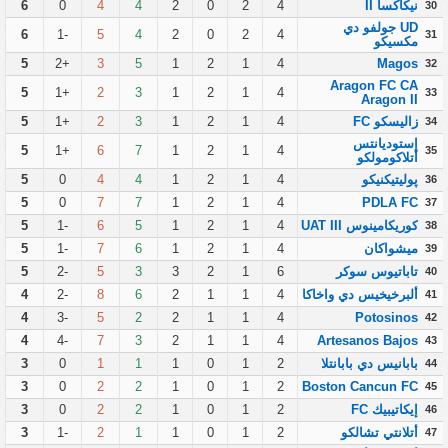
نيكاكسا II
4
2
0
2
4
4
0
6
30
UD جولفو دي
6
-1
5
4
2
0
2
4
31
مكسيكو
5
+2
3
5
1
2
1
4
Magos
32
Aragon FC CA
5
+1
2
3
1
2
1
4
33
Aragon II
زاليسكو FC
4
1
2
1
3
2
+1
5
34
إستوديانتس
5
+1
6
7
1
2
1
4
35
أتلاكومولكو
پوليتيكنيكو
4
1
2
1
4
4
0
5
36
5
0
7
7
1
2
1
4
PDLA FC
37
كوريكامينوس UAT III
4
1
2
1
5
6
-1
5
38
ميشواكان
4
1
2
1
6
7
-1
5
39
تاباتيوس سوكر
6
1
2
3
3
5
-2
5
40
ألبرخيخيس دي واخاكا
4
1
1
2
6
8
-2
4
41
4
-3
5
2
2
1
1
4
Potosinos
42
4
-4
7
3
2
1
1
4
Artesanos Bajos
43
بابانيس دي بابانتلا
2
1
0
1
1
1
0
3
44
3
0
2
2
1
0
1
2
Boston Cancun FC
45
إيكاتيبيك FC
2
1
0
1
2
2
0
3
46
أتلانتي تشالكو
2
1
0
1
1
2
-1
3
47