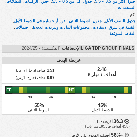
جدول أكثر من 0.5 ~ 5.5
,
جدول أقل من 0.5 ~ 5.5
,
جدول الركنيات
,
البطاقات
,
التسديدات
أكثر
جدول النصف الأول
,
جدول الشوط الثاني
,
فوز أو خسارة في الشوط الأول
,
القيمة في سوق الانتقالات
,
مجموعات البيانات وتنزيلات Excel
,
احتمالات
,
النقاط المتوقعة
LIGA TDP GROUP FINALSالإحصائيات
(المكسيك) - 2024/25
خريطة الهدف
2.48
1.51
اهداف (داخل الارض)
أهداف / مباراة
0.97
اهداف (خارج الارض)
FT
HT
75'
60'
30'
15'
55%
45%
الشوط الاول
الشوط الثاني
36.3
أقل/هدف l
(458 أهداف في 185 مباريات)
56%
+
أفضلية الهجوم على الأرض