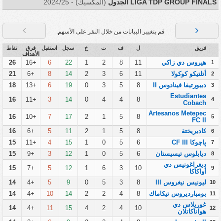
LIGA TDP GROUP FINALS الجدول
(المكسيك) - 2024/25
قم بتغيير البيانات من خلال النقر على الأسهم.
فريق
ل
ف
ت
خ
سجل
استقبل
فرق
نقاط
الأهداف
هيروس دي زاكي
11
8
2
1
22
6
+16
26
1
أتلتيكو كوكولا
11
6
3
2
14
8
+6
21
2
ديبورتيفا فينادوس II
8
5
3
0
19
6
+13
18
3
Estudiantes
16
+11
3
14
0
4
4
8
4
Cobach
Artesanos Metepec
16
+10
7
17
2
1
5
8
5
FC II
كاديريختة
8
5
1
2
11
5
+6
16
6
پاچوكا CF III
6
5
0
1
15
4
+11
15
7
ديابلوس تيسيستان
6
5
0
1
12
3
+9
15
8
ديغراغونيس دي
15
+7
5
12
1
6
3
10
9
أواكاكا
ليونيس نيغروس III
8
3
5
0
9
5
+4
14
10
بومبارديروس تيكاماك
8
4
2
2
14
10
+4
14
11
غوريلاس دي
14
+4
11
15
4
2
4
10
12
هواناكاتلان