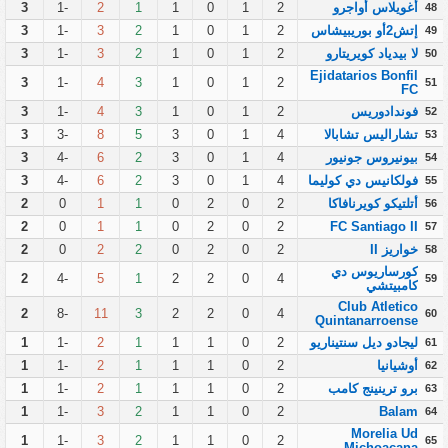
أغويلاس أواجرو
2
1
0
1
1
2
-1
3
48
إتش2أو بوريبيشاس
2
1
0
1
2
3
-1
3
49
لا بيدياد كويريتارو
2
1
0
1
2
3
-1
3
50
Ejidatarios Bonfil
3
-1
4
3
1
0
1
2
51
FC
فوندادوريس
2
1
0
1
3
4
-1
3
52
تشاراليس تشابالا
4
1
0
3
5
8
-3
3
53
بيونيروس جونيور
4
1
0
3
2
6
-4
3
54
فولكانيس دي كوليما
4
1
0
3
2
6
-4
3
55
أتلتيكو كويرنافاكا
2
0
2
0
1
1
0
2
56
2
0
1
1
0
2
0
2
FC Santiago II
57
خواريز II
2
0
2
0
2
2
0
2
58
كورساريوس دي
2
-4
5
1
2
2
0
4
59
كامبيتشي
Club Atletico
2
-8
11
3
2
2
0
4
60
Quintanarroense
ليجادو ديل سنتيناريو
2
0
1
1
1
2
-1
1
61
أوشيانيا
2
0
1
1
1
2
-1
1
62
برو ترينينج كامب
2
0
1
1
1
2
-1
1
63
1
-1
3
2
1
1
0
2
Balam
64
Morelia Ud
1
-1
3
2
1
1
0
2
65
Michoacana