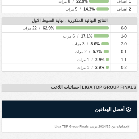
1
اهداف
22.9%
/
8
مرات
2
اهداف
14.3%
/
5
مرات
النتائج النهائية المتكررة - نهاية الشوط الاول
22
/
62.9%
0-0
مرات
6
/
17.1%
1-0
مرات
3
/
8.6%
2-0
مرات
2
/
5.7%
0-1
مرات
1
/
2.9%
1-1
مرات
1
/
2.9%
0-2
مرات
LIGA TDP GROUP FINALS احصائيات اللاعب
أفضل الهدافين
الإحصائيات من 2024/25 موسم Liga TDP Group Finals