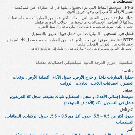
المصطلحات
PPG
: متوسط النقاط التي تم الحصول عليها في كل مباراة عبر المنافسة.
تشير الأرقام الأعلى إلى وجود فريق أقوى.
شباك نظيفة
: جدول الفرق التي سجلت أكبر عدد من المباريات حيث استقبلت
شباكها 0 أهداف. الإحصائيات مأخوذة من جولات الدوري فقط.
*يجب أن يكون الفريق قد لعب ما لا يقل عن 7 مباريات قبل أن يتأهل للجدول.
فشل في التسجيل
: المباريات التي فشل فيها الفريق بالتسجيل
BTTS
: قائمة الفرق التي لعبت أكبر عدد من المباريات حيث سجل كلا الفريقين.
إحصائيات من الدوري المحلي فقط.
* يجب على الفريق لعب ما لا يقل عن 7 مباريات قبل أن يتأهل إلى جدول BTTS هذا.
المكسيك - دوري الدرجة الثانية الميكسيكي احصائيات مفصلة
منافسة
جداول المباريات داخل و خارج الأرض
,
جدول الآداء
,
أفضلية الأرض
,
توقعات
,
الحضور
,
احصائيات اللاعب
,
تعادلات
,
الرواتب
اهداف
متوسط إجمالي الأهداف
,
سجل
,
استقبل
,
شباك نظيفة
,
سجل كلا الفريقين
,
فشل في التسجيل
,
xG (الأهداف المتوقعة)
أكثر/أقل
جدول أكثر من 0.5 ~ 5.5
,
جدول أقل من 0.5 ~ 5.5
,
جدول الركنيات
,
البطاقات
,
التسديدات
أكثر