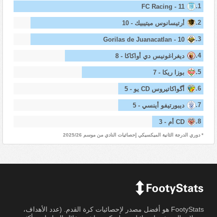
1.
FC Racing - 11
2.
أرتيسانوس ميتيبيك - 10
3.
Gorilas de Juanacatlan - 10
4.
ديغراغونيس دي أواكاكا - 8
5.
بوزا ريكا - 7
6.
أگواكاتيروس CD يو - 5
7.
ديبورتيفو أينسي - 5
8.
CD أم - 3
* دوري الدرجة الثانية الميكسيكي إحصائيات النادي من موسم 2025/26
FootyStats هو أفضل مصدر لإحصائيات كرة القدم. (عدد الأهداف،