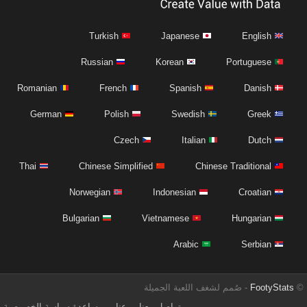
Turkish
Japanese
English
Russian
Korean
Portuguese
Romanian
French
Spanish
Danish
German
Polish
Swedish
Greek
Czech
Italian
Dutch
Thai
Chinese Simplified
Chinese Traditional
Norwegian
Indonesian
Croatian
Bulgarian
Vietnamese
Hungarian
Arabic
Serbian
©
FootyStats
- صُمم لشغف اللعبة الجميلة
تواصل معنا
عنا
مساعدة
سياسة الخصوصية