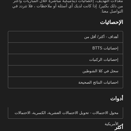
معدلات التهديف، إحصائيات ديناميكية مباشرة خلال المباريات وأكثر
من ذلك بكثير). إذا كانت لديك أي أسئلة أو ملاحظات ، فلا تتردد في
التواصل معنا.
الإحصائيات
أهداف - أكثر/ أقل من
إحصائيات BTTS
إحصائيات الركنيات
سجل في كلا الشوطين
احصائيات النتائج الصحيحة
أدوات
محول الاحتمالات - تحويل الاحتمالات العشرية، الكسرية، الاحتمالات
الأمريكية
أكثر