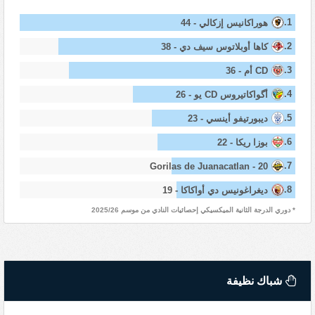
1.
هوراكانيس إزكالي - 44
2.
كاها أوبلاتوس سيف دي - 38
3.
CD أم - 36
4.
أگواكاتيروس CD يو - 26
5.
ديبورتيفو أينسي - 23
6.
بوزا ريكا - 22
7.
Gorilas de Juanacatlan - 20
8.
ديغراغونيس دي أواكاكا - 19
* دوري الدرجة الثانية الميكسيكي إحصائيات النادي من موسم 2025/26
شباك نظيفة