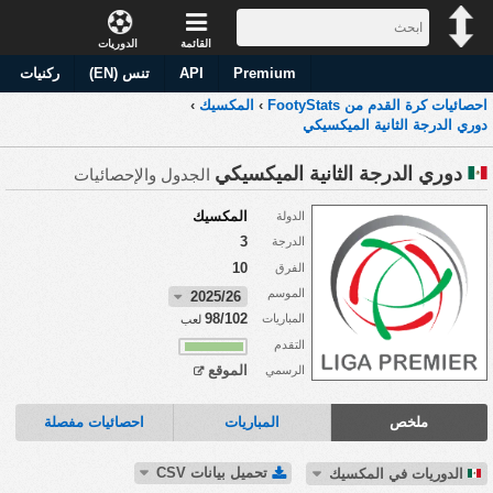
القائمة
الدوريات
Premium
API
تنس (EN)
ركنيات
احصائيات كرة القدم من FootyStats
›
المكسيك
›
دوري الدرجة الثانية الميكسيكي
دوري الدرجة الثانية الميكسيكي
الجدول والإحصائيات
المكسيك
الدولة
3
الدرجة
10
الفرق
الموسم
2025/26
98/102
المباريات
لعب
التقدم
الموقع
الرسمي
ملخص
المباريات
احصائيات مفصلة
تحميل بيانات CSV
الدوريات في المكسيك