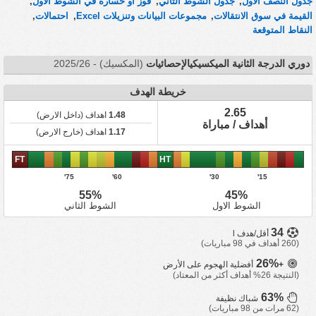
جدول النصف الأول
,
جدول الشوط الثاني
,
فوز أو خسارة في الشوط الأول
,
القيمة في سوق الانتقالات
,
مجموعات البيانات وتنزيلات Excel
,
احتمالات
,
النقاط المتوقعة
دوري الدرجة الثانية الميكسيكيالإحصائيات
(المكسيك) - 2025/26
خريطة الهدف
2.65
1.48
اهداف (داخل الارض)
أهداف / مباراة
1.17
اهداف (خارج الارض)
FT
HT
75'
60'
30'
15'
55%
45%
الشوط الاول
الشوط الثاني
34
أقل/هدف l
(260 أهداف في 98 مباريات)
26%
+
أفضلية الهجوم على الأرض
(النتيجة 26% أهداف أكثر من المعتاد)
63%
شباك نظيفة
(62 مرات من 98 مباريات)