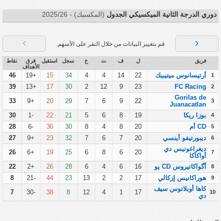
دوري الدرجة الثانية الميكسيكي الجدول
(المكسيك) - 2025/26
قم بتغيير البيانات من خلال النقر على الأسهم.
فريق
ل
ف
ت
خ
سجل
استقبل
فرق
نقاط
الأهداف
أرتيسانوس ميتيبيك
22
14
4
4
34
15
+19
46
1
39
+13
17
30
2
12
9
23
FC Racing
2
Gorilas de
33
+9
20
29
7
6
9
22
3
Juanacatlan
بوزا ريكا
19
8
6
5
21
22
-1
30
4
CD أم
20
8
4
8
30
36
-6
28
5
ديبورتيفو أينسي
20
7
6
7
32
23
+9
27
6
ديغراغونيس دي
26
+6
19
25
6
8
6
20
7
أواكاكا
أگواكاتيروس CD يو
16
6
4
6
28
26
+2
22
8
هوراكانيس إزكالي
17
2
2
13
23
44
-21
8
9
كاها أوبلاتوس سيف
7
-30
38
8
12
4
1
17
10
دي