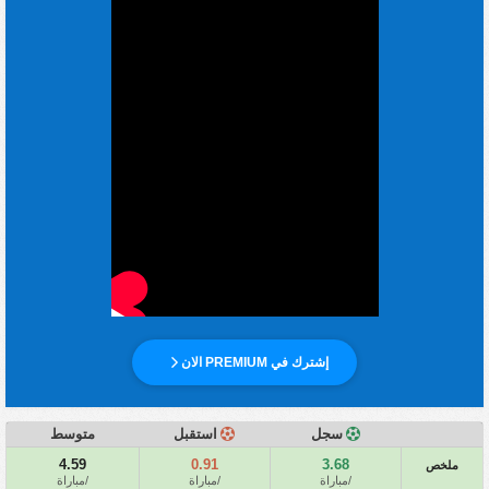
إشترك في PREMIUM الان
سجل
استقبل
متوسط
4.59
0.91
3.68
ملخص
/مباراة
/مباراة
/مباراة