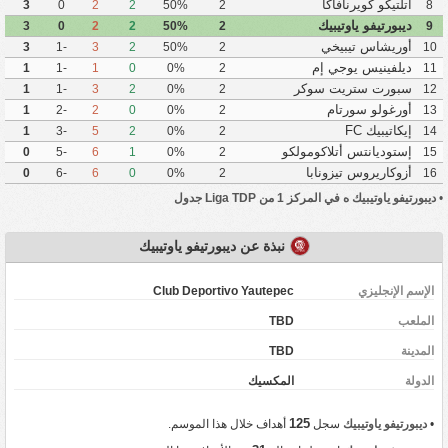
أتلتيكو كويرنافاكا
3
0
2
2
50%
2
8
ديبورتيفو ياوتيبيك
3
0
2
2
50%
2
9
أوريشاس تيبيخي
3
-1
3
2
50%
2
10
ديلفينيس يوجي إم
1
-1
1
0
0%
2
11
سبورت ستريت سوكر
1
-1
3
2
0%
2
12
أورغولو سورتام
1
-2
2
0
0%
2
13
إيكاتيبيك FC
1
-3
5
2
0%
2
14
إستوديانتس أتلاكومولكو
0
-5
6
1
0%
2
15
أزوكاريروس تيزونابا
0
-6
6
0
0%
2
16
•
ديبورتيفو ياوتيبيك ه في المركز 1 من Liga TDP جدول
نبذة عن ديبورتيفو ياوتيبيك
الإسم الإنجليزي
Club Deportivo Yautepec
الملعب
TBD
المدينة
TBD
‏الدولة
المكسيك
125
•
ديبورتيفو ياوتيبيك
سجل
أهداف خلال هذا الموسم.