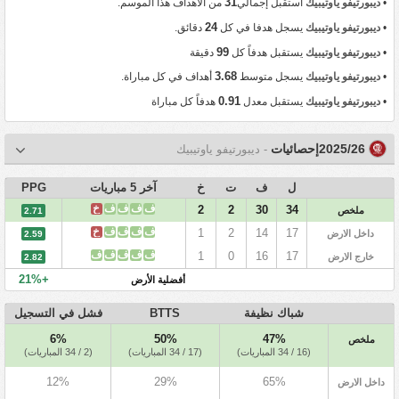
31
•
ديبورتيفو ياوتيبيك
استقبل إجمالي
من الأهداف هذا الموسم.
24
•
ديبورتيفو ياوتيبيك
يسجل هدفا في كل
دقائق.
99
•
ديبورتيفو ياوتيبيك
يستقبل هدفاً كل
دقيقة
3.68
•
ديبورتيفو ياوتيبيك
يسجل متوسط
أهداف في كل مباراة.
0.91
•
ديبورتيفو ياوتيبيك
يستقبل معدل
هدفاً كل مباراة
2025/26إحصائيات
- ديبورتيفو ياوتيبيك
ل
ف
ت
خ
آخر 5 مباريات
PPG
ف
ف
ف
ف
خ
2
2
30
34
ملخص
2.71
ف
ف
ف
ف
خ
1
2
14
17
داخل الارض
2.59
ف
ف
ف
ف
ف
1
0
16
17
خارج الارض
2.82
+21%
أفضلية الأرض
شباك نظيفة
BTTS
فشل في التسجيل
6%
50%
47%
ملخص
(16 / 34 المباريات)
(17 / 34 المباريات)
(2 / 34 المباريات)
12%
29%
65%
داخل الارض