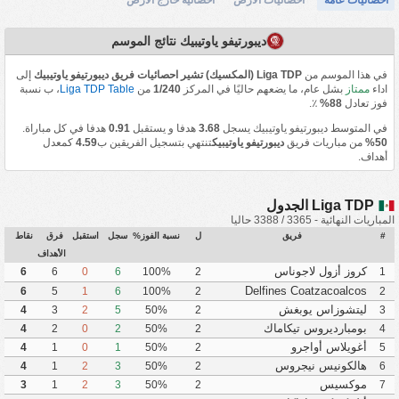
ديبورتيفو ياوتيبيك نتائج الموسم
في هذا الموسم من
Liga TDP (المكسيك) تشير احصائيات فريق ديبورتيفو ياوتيبيك
إلى
اداء
ممتاز
بشل عام، ما يضعهم حاليًا في المركز
1/240
من
Liga TDP Table
، ب نسبة
فوز تعادل
88%
٪.
في المتوسط ديبورتيفو ياوتيبيك يسجل
3.68
هدفا و يستقبل
0.91
هدفا في كل مباراة.
50%
من مباريات فريق
ديبورتيفو ياوتيبيك
تنتهي بتسجيل الفريقين ب
4.59
كمعدل
أهداف.
Liga TDP الجدول
المباريات النهائية - 3365 / 3388 حاليا
#
فريق
ل
نسبة الفوز%
سجل
استقبل
فرق
نقاط
الأهداف
كروز أزول لاجوناس
6
6
0
6
100%
2
1
Delfines Coatzacoalcos
6
5
1
6
100%
2
2
ليتشوزاس يوبغش
4
3
2
5
50%
2
3
بومبارديروس تيكاماك
4
2
0
2
50%
2
4
أغويلاس أواجرو
4
1
0
1
50%
2
5
هالكونيس نيجروس
4
1
2
3
50%
2
6
موكسيس
3
1
2
3
50%
2
7