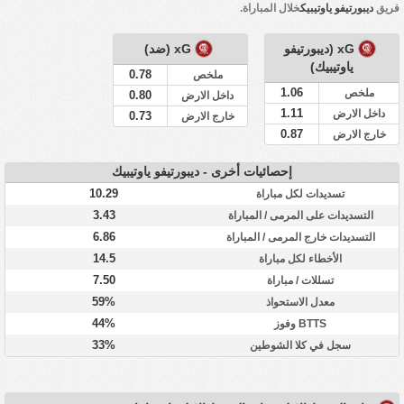
فريق
ديبورتيفو ياوتيبيك
خلال المباراة.
xG (ديبورتيفو
xG (ضد)
ياوتيبيك)
0.78
ملخص
1.06
ملخص
0.80
داخل الارض
1.11
داخل الارض
0.73
خارج الارض
0.87
خارج الارض
إحصائيات أخرى - ديبورتيفو ياوتيبيك
10.29
تسديدات لكل مباراة
3.43
التسديدات على المرمى / المباراة
6.86
التسديدات خارج المرمى / المباراة
14.5
الأخطاء لكل مباراة
7.50
تسللات / مباراة
59%
معدل الاستحواذ
44%
BTTS وفوز
33%
سجل في كلا الشوطين