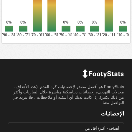
0%
0%
0%
0%
0%
0%
81' - 90'
71' - 80'
61' - 70'
51' - 60'
41' - 50'
31' - 40'
21' - 30'
11' - 20'
0' - 10'
FootyStats هو أفضل مصدر لإحصائيات كرة القدم. (عدد الأهداف،
معدلات التهديف، إحصائيات ديناميكية مباشرة خلال المباريات وأكثر
من ذلك بكثير). إذا كانت لديك أي أسئلة أو ملاحظات ، فلا تتردد في
التواصل معنا.
الإحصائيات
أهداف - أكثر/ أقل من