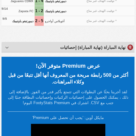
4 - 1
* توقيت الهدف غير متاح
ديبورتيفو ياوتيبيك
Jaguares CDMX
9/14
2 - 1
* توقيت الهدف غير متاح
ديبورتيفو ياوتيبيك
Zapata FC
9/5
5 - 2
* توقيت الهدف غير متاح
أغويلاس أواجرو
ديبورتيفو ياوتيبيك
نهاية المباراة (نهاية المباراة) إحصائيات
عرض Premium متوفر الآن!
أكثر من 500 رابطة مربحة من المعروف أنها أقل تتبعًا من قبل
وكلاء المراهنات.
لقد أجرينا بحثًا عن البطولات التي تتمتع بأكبر قدر من الفوز. بالإضافة إلى
ذلك ، يمكنك الحصول على إحصائيات الركنيات وإحصائيات البطاقة جنبًا إلى
جنب مع CSV. اشترك في FootyStats Premium اليوم!
مايكل أوين: 'يجب أن تحصل على Premium'