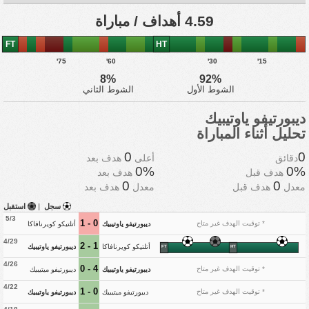
4.59 أهداف / مباراة
FT
HT
75'
60'
30'
15'
8%
92%
الشوط الأول
الشوط الثاني
ديبورتيفو ياوتيبيك
تحليل أثناء المباراة
0
0
دقائق
أعلى
هدف بعد
0%
0%
هدف قبل
هدف بعد
0
0
معدل
هدف قبل
معدل
هدف بعد
سجل
|
استقبل
5/3
0 - 1
* توقيت الهدف غير متاح
ديبورتيفو ياوتيبيك
أتلتيكو كويرنافاكا
4/29
1 - 2
أتلتيكو كويرنافاكا
ديبورتيفو ياوتيبيك
FT
HT
4/26
4 - 0
* توقيت الهدف غير متاح
ديبورتيفو ياوتيبيك
ديبورتيفو ميتيبيك
4/22
0 - 1
* توقيت الهدف غير متاح
ديبورتيفو ميتيبيك
ديبورتيفو ياوتيبيك