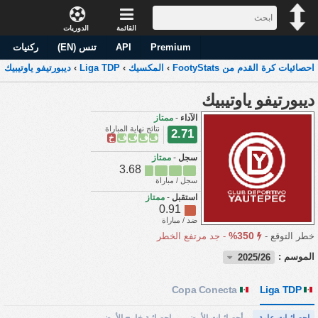
القائمة
الدوريات
Premium
API
تنس (EN)
ركنيات
احصائيات كرة القدم من FootyStats
›
المكسيك
›
Liga TDP
›
ديبورتيفو ياوتيبيك
ديبورتيفو ياوتيبيك
الآداء
-
ممتاز
نتائج نهاية المباراة
2.71
ف
ف
ف
ف
خ
سجل
-
ممتاز
3.68
سجل / مباراة
استقبل
-
ممتاز
0.91
ضد / مباراة
350%
خطر التوقع -
-
جد مرتفع الخطر
الموسم :
2025/26
Copa Conecta
Liga TDP
احصائيات عامة
أحصائيات الأرض
احصائية خارج الأرض