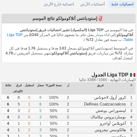
احصائيات عامة
أحصائيات الأرض
احصائية خارج الأرض
إستوديانتس أتلاكومولكو نتائج الموسم
في هذا الموسم من
Liga TDP (المكسيك) تشير احصائيات فريق إستوديانتس
أتلاكومولكو
إلى اداء
ممتاز
بشل عام، ما يضعهم حاليًا في المركز
2/240
من
Liga TDP
Table
، ب نسبة فوز تعادل
72%
٪.
في المتوسط إستوديانتس أتلاكومولكو يسجل
3.03
هدفا و يستقبل
1.76
هدفا في كل
مباراة.
72%
من مباريات فريق
إستوديانتس أتلاكومولكو
تنتهي بتسجيل الفريقين ب
4.79
كمعدل أهداف.
Liga TDP الجدول
المباريات النهائية - 3365 / 3388 حاليا
#
فريق
ل
نسبة الفوز%
سجل
استقبل
فرق
نقاط
الأهداف
كروز أزول لاجوناس
6
6
0
6
100%
2
1
Delfines Coatzacoalcos
6
5
1
6
100%
2
2
ليتشوزاس يوبغش
4
3
2
5
50%
2
3
بومبارديروس تيكاماك
4
2
0
2
50%
2
4
أغويلاس أواجرو
4
1
0
1
50%
2
5
هالكونيس نيجروس
4
1
2
3
50%
2
6
موكسيس
3
1
2
3
50%
2
7