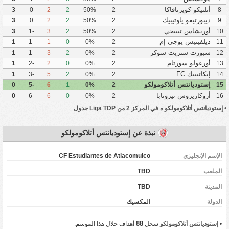
أتلتيكو كويرنافاكا
3
0
2
2
50%
2
8
ديبورتيفو ياوتيبيك
3
0
2
2
50%
2
9
أوريشاس تيبيخي
3
-1
3
2
50%
2
10
ديلفينيس يوجي إم
1
-1
1
0
0%
2
11
سبورت ستريت سوكر
1
-1
3
2
0%
2
12
أورغولو سورتام
1
-2
2
0
0%
2
13
إيكاتيبيك FC
1
-3
5
2
0%
2
14
إستوديانتس أتلاكومولكو
0
-5
6
1
0%
2
15
أزوكاريروس تيزونابا
0
-6
6
0
0%
2
16
•
إستوديانتس أتلاكومولكو ه في المركز 2 من Liga TDP جدول
نبذة عن إستوديانتس أتلاكومولكو
الإسم الإنجليزي
CF Estudiantes de Atlacomulco
الملعب
TBD
المدينة
TBD
‏الدولة
المكسيك
88
•
إستوديانتس أتلاكومولكو
سجل
أهداف خلال هذا الموسم.