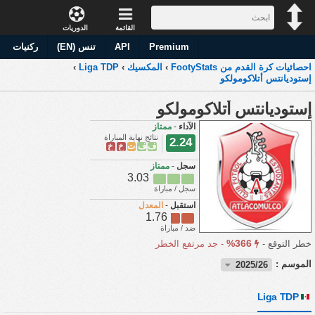
القائمة
الدوريات
Premium
API
تنس (EN)
ركنيات
احصائيات كرة القدم من FootyStats
›
المكسيك
›
Liga TDP
›
إستوديانتس أتلاكومولكو
إستوديانتس أتلاكومولكو
الآداء
-
ممتاز
نتائج نهاية المباراة
2.24
ف
ف
ت
خ
خ
سجل
-
ممتاز
3.03
سجل / مباراة
استقبل
-
المعدل
1.76
ضد / مباراة
366%
خطر التوقع -
-
جد مرتفع الخطر
الموسم :
2025/26
Liga TDP