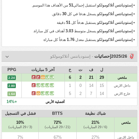
51
•
إستوديانتس أتلاكومولكو
استقبل إجمالي
من الأهداف هذا الموسم.
30
•
إستوديانتس أتلاكومولكو
يسجل هدفا في كل
دقائق.
51
•
إستوديانتس أتلاكومولكو
يستقبل هدفاً كل
دقيقة
3.03
•
إستوديانتس أتلاكومولكو
يسجل متوسط
أهداف في كل مباراة.
1.76
•
إستوديانتس أتلاكومولكو
يستقبل معدل
هدفاً كل مباراة
2025/26إحصائيات
- إستوديانتس أتلاكومولكو
ل
ف
ت
خ
آخر 5 مباريات
PPG
ف
ف
ت
خ
خ
6
2
21
29
ملخص
2.24
ف
ف
ف
ف
خ
1
0
14
15
داخل الارض
2.80
ف
ف
ف
ت
خ
5
2
7
14
خارج الارض
1.64
+14%
أفضلية الأرض
شباك نظيفة
BTTS
فشل في التسجيل
10%
72%
21%
ملخص
(6 / 29 المباريات)
(21 / 29 المباريات)
(3 / 29 المباريات)
7%
67%
27%
داخل الارض