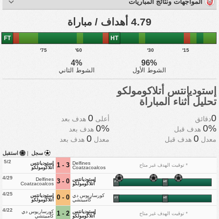
المواجهات ونتائج المباريات
4.79 أهداف / مباراة
FT
HT
75'
60'
30'
15'
4%
96%
الشوط الأول
الشوط الثاني
إستوديانتس أتلاكومولكو
تحليل أثناء المباراة
0
0
دقائق
أعلى
هدف بعد
0%
0%
هدف قبل
هدف بعد
0
0
معدل
هدف قبل
معدل
هدف بعد
سجل
|
استقبل
5/2
Delfines
إستوديانتس
3 - 1
* توقيت الهدف غير متاح
Coatzacoalcos
أتلاكومولكو
4/29
إستوديانتس
Delfines
0 - 3
FT
HT
أتلاكومولكو
Coatzacoalcos
4/25
كورساريوس دي
إستوديانتس
0 - 0
FT
HT
كامبيتشي
أتلاكومولكو
4/22
إستوديانتس
كورساريوس دي
2 - 1
* توقيت الهدف غير متاح
أتلاكومولكو
كامبيتشي