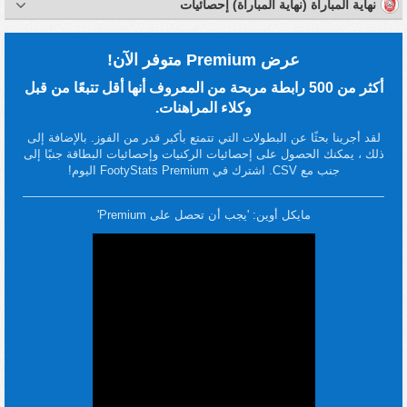
نهاية المباراة (نهاية المباراة) إحصائيات
عرض Premium متوفر الآن!
أكثر من 500 رابطة مربحة من المعروف أنها أقل تتبعًا من قبل
وكلاء المراهنات.
لقد أجرينا بحثًا عن البطولات التي تتمتع بأكبر قدر من الفوز. بالإضافة إلى
ذلك ، يمكنك الحصول على إحصائيات الركنيات وإحصائيات البطاقة جنبًا إلى
جنب مع CSV. اشترك في FootyStats Premium اليوم!
مايكل أوين: 'يجب أن تحصل على Premium'