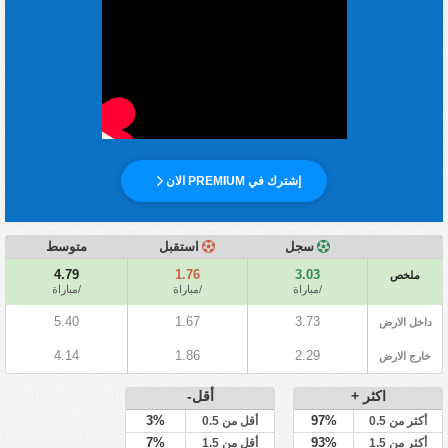
إشترك في PREMIUM الان
سجل
استقبل
متوسط
4.79
1.76
3.03
ملخص
/مباراة
/مباراة
/مباراة
5.40
1.67
3.73
داخل الارض
4.14
1.86
2.29
خارج الارض
اكثر +
أقل-
3%
97%
أكثر من 0.5
أقل من 0.5
7%
93%
أكثر من 1.5
أقل من 1.5