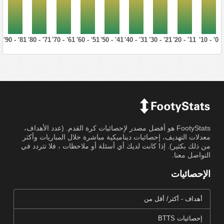
81' - 90'
71' - 80'
61' - 70'
51' - 60'
41' - 50'
31' - 40'
21' - 30'
11' - 20'
0' - 10'
FootyStats هو أفضل مصدر لإحصائيات كرة القدم. (عدد الأهداف،
معدلات التهديف، إحصائيات ديناميكية مباشرة خلال المباريات وأكثر
من ذلك بكثير). إذا كانت لديك أي أسئلة أو ملاحظات ، فلا تتردد في
التواصل معنا.
الإحصائيات
أهداف - أكثر/ أقل من
إحصائيات BTTS