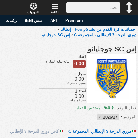
القائمة
الدوريات
Premium
API
تنس (EN)
ركنيات
احصائيات كرة القدم من FootyStats
›
إيطاليا
›
دوري الدرجة 3 الإيطالي -المجموعة C
›
إس SC جوجليانو
إس SC جوجليانو
الآداء
-
نتائج نهاية المباراة
0.00
سجل
-
0.00
سجل / مباراة
استقبل
-
0.00
ضد / مباراة
0%
خطر التوقع -
-
منخفض الخطر
الموسم :
2026/27
دوري الدرجة 3 الإيطالي -المجموعة C
كأس دوري الدرجة 3 الإيطالي