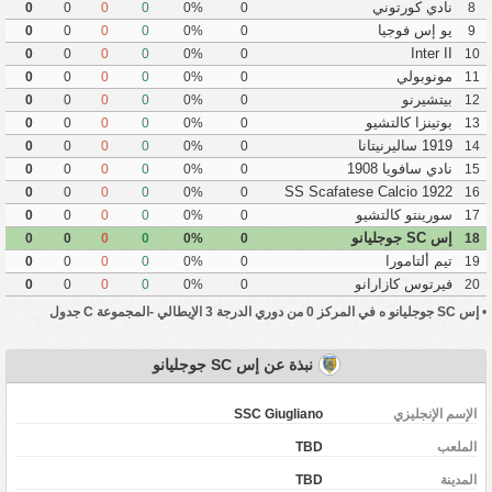
نادي كورتوني
0
0
0
0
0%
0
8
يو إس فوجيا
0
0
0
0
0%
0
9
Inter II
0
0
0
0
0%
0
10
مونوبولي
0
0
0
0
0%
0
11
بيتشيرنو
0
0
0
0
0%
0
12
بوتينزا كالتشيو
0
0
0
0
0%
0
13
1919 ساليرنيتانا
0
0
0
0
0%
0
14
نادي سافويا 1908
0
0
0
0
0%
0
15
SS Scafatese Calcio 1922
0
0
0
0
0%
0
16
سورينتو كالتشيو
0
0
0
0
0%
0
17
إس SC جوجليانو
0
0
0
0
0%
0
18
تيم ألتامورا
0
0
0
0
0%
0
19
فيرتوس كازارانو
0
0
0
0
0%
0
20
•
إس SC جوجليانو ه في المركز 0 من دوري الدرجة 3 الإيطالي -المجموعة C جدول
نبذة عن إس SC جوجليانو
الإسم الإنجليزي
SSC Giugliano
الملعب
TBD
المدينة
TBD