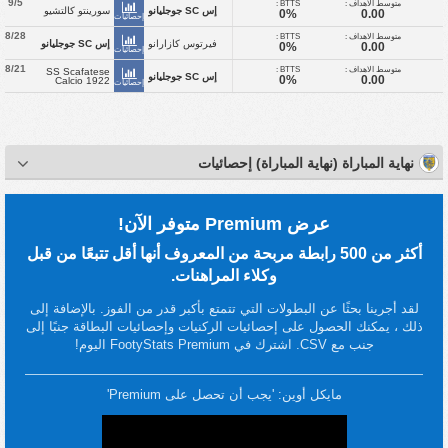
9/5
متوسط الاهداف :
BTTS :
إس SC جوجليانو
سورينتو كالتشيو
0%
0.00
إحصائيات
8/28
متوسط الاهداف :
BTTS :
فيرتوس كازارانو
إس SC جوجليانو
0%
0.00
إحصائيات
8/21
متوسط الاهداف :
BTTS :
SS Scafatese
إس SC جوجليانو
0%
0.00
Calcio 1922
إحصائيات
نهاية المباراة (نهاية المباراة) إحصائيات
عرض Premium متوفر الآن!
أكثر من 500 رابطة مربحة من المعروف أنها أقل تتبعًا من قبل
وكلاء المراهنات.
لقد أجرينا بحثًا عن البطولات التي تتمتع بأكبر قدر من الفوز. بالإضافة إلى
ذلك ، يمكنك الحصول على إحصائيات الركنيات وإحصائيات البطاقة جنبًا إلى
جنب مع CSV. اشترك في FootyStats Premium اليوم!
مايكل أوين: 'يجب أن تحصل على Premium'