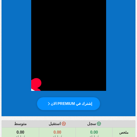
إشترك في PREMIUM الان
سجل
استقبل
متوسط
0.00
0.00
0.00
ملخص
/مباراة
/مباراة
/مباراة