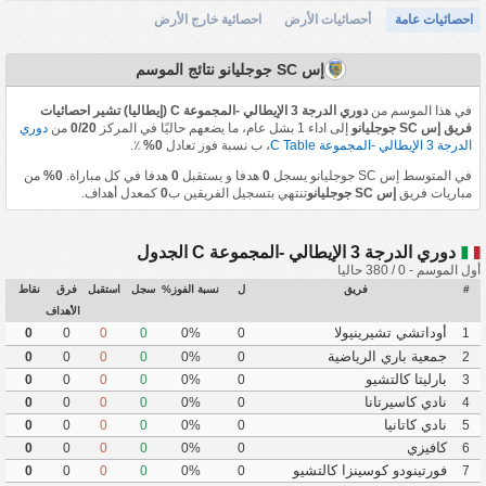
احصائيات عامة
أحصائيات الأرض
احصائية خارج الأرض
إس SC جوجليانو نتائج الموسم
في هذا الموسم من
دوري الدرجة 3 الإيطالي -المجموعة C (إيطاليا) تشير احصائيات
فريق إس SC جوجليانو
إلى اداء 1 بشل عام، ما يضعهم حاليًا في المركز
0/20
من
دوري
الدرجة 3 الإيطالي -المجموعة C Table
، ب نسبة فوز تعادل
0%
٪.
في المتوسط إس SC جوجليانو يسجل
0
هدفا و يستقبل
0
هدفا في كل مباراة.
0%
من
مباريات فريق
إس SC جوجليانو
تنتهي بتسجيل الفريقين ب
0
كمعدل أهداف.
دوري الدرجة 3 الإيطالي -المجموعة C الجدول
أول الموسم - 0 / 380 حاليا
#
فريق
ل
نسبة الفوز%
سجل
استقبل
فرق
نقاط
الأهداف
أوداتشي تشيرينيولا
0
0
0
0
0%
0
1
جمعية باري الرياضية
0
0
0
0
0%
0
2
بارليتا كالتشيو
0
0
0
0
0%
0
3
نادي كاسيرتانا
0
0
0
0
0%
0
4
نادي كاتانيا
0
0
0
0
0%
0
5
كافيزي
0
0
0
0
0%
0
6
فورتينودو كوسينزا كالتشيو
0
0
0
0
0%
0
7