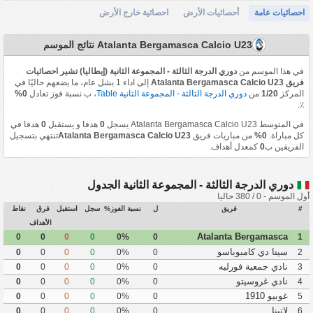
احصائيات عامة
أحصائيات الأرض
احصائية خارج الأرض
Atalanta Bergamasca Calcio U23 نتائج الموسم
في هذا الموسم من
دوري الدرجة الثالثة - المجموعة الثانية (إيطاليا) تشير احصائيات
فريق Atalanta Bergamasca Calcio U23
إلى اداء 1 بشل عام، ما يضعهم حاليًا في
المركز
1/20
من
دوري الدرجة الثالثة - المجموعة الثانية Table
، ب نسبة فوز تعادل
0%
٪.
في المتوسط Atalanta Bergamasca Calcio U23 يسجل
0
هدفا و يستقبل
0
هدفا في
كل مباراة.
0%
من مباريات فريق
Atalanta Bergamasca Calcio U23
تنتهي بتسجيل
الفريقين ب
0
كمعدل أهداف.
دوري الدرجة الثالثة - المجموعة الثانية الجدول
أول الموسم - 0 / 380 حاليا
#
فريق
ل
نسبة الفوز%
سجل
استقبل
فرق
نقاط
الأهداف
Atalanta Bergamasca
0
0
0
0
0%
0
1
Calcio U23
سيتا دي كامبوباسو
0
0
0
0
0%
0
2
نادي جمعية فورليه
0
0
0
0
0%
0
3
نادي غروسيتو
0
0
0
0
0%
0
4
غوبيو 1910
0
0
0
0
0%
0
5
لاتينا
0
0
0
0
0%
0
6