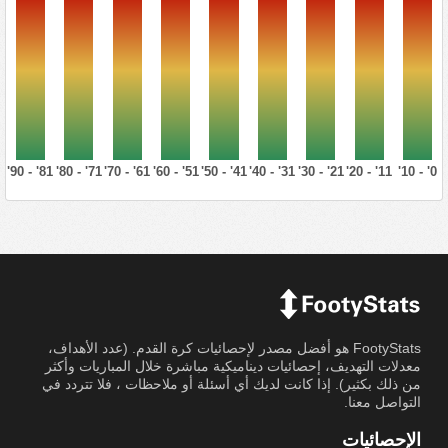
81' - 90'
71' - 80'
61' - 70'
51' - 60'
41' - 50'
31' - 40'
21' - 30'
11' - 20'
0' - 10'
FootyStats هو أفضل مصدر لإحصائيات كرة القدم. (عدد الأهداف،
معدلات التهديف، إحصائيات ديناميكية مباشرة خلال المباريات وأكثر
من ذلك بكثير). إذا كانت لديك أي أسئلة أو ملاحظات ، فلا تتردد في
التواصل معنا.
الإحصائيات