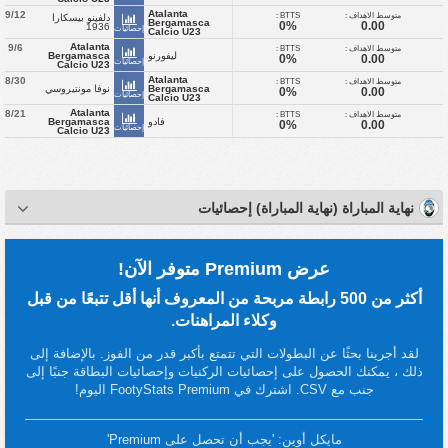
Atalanta
9/12
متوسط الاهداف :
BTTS :
دلفينو بيسكارا
Bergamasca
0%
0.00
1936
إحصائيات
Calcio U23
Atalanta
9/6
متوسط الاهداف :
BTTS :
ليفورنو
Bergamasca
0%
0.00
إحصائيات
Calcio U23
Atalanta
8/30
متوسط الاهداف :
BTTS :
Bergamasca
نوفا مونتيروسي
0%
0.00
إحصائيات
Calcio U23
Atalanta
8/21
متوسط الاهداف :
BTTS :
فادو
Bergamasca
0%
0.00
إحصائيات
Calcio U23
نهاية المباراة (نهاية المباراة) إحصائيات
عرض Premium متوفر الآن!
أكثر من 500 رابطة مربحة من المعروف أنها أقل تتبعًا من قبل
وكلاء المراهنات.
لقد أجرينا بحثًا عن البطولات التي تتمتع بأكبر قدر من الفوز. بالإضافة إلى
ذلك ، يمكنك الحصول على إحصائيات الركنيات وإحصائيات البطاقة جنبًا إلى
جنب مع CSV. اشترك في FootyStats Premium اليوم!
مايكل أوين: 'يجب أن تحصل على Premium'