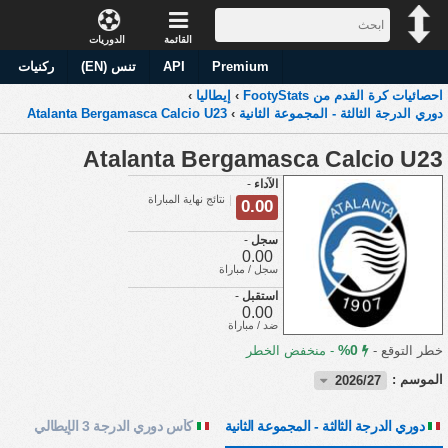
القائمة
الدوريات
Premium
API
تنس (EN)
ركنيات
احصائيات كرة القدم من FootyStats
›
إيطاليا
›
دوري الدرجة الثالثة - المجموعة الثانية
›
Atalanta Bergamasca Calcio U23
Atalanta Bergamasca Calcio U23
الآداء
-
نتائج نهاية المباراة
0.00
سجل
-
0.00
سجل / مباراة
استقبل
-
0.00
ضد / مباراة
0%
خطر التوقع -
-
منخفض الخطر
الموسم :
2026/27
دوري الدرجة الثالثة - المجموعة الثانية
كأس دوري الدرجة 3 الإيطالي