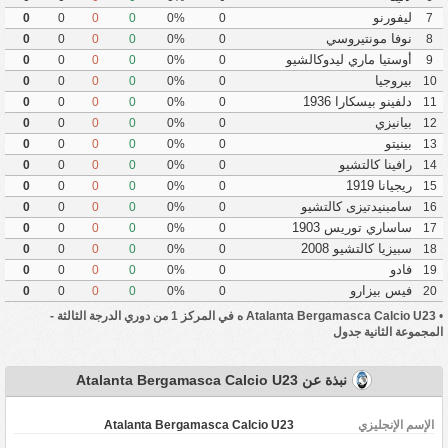
ليفورنو
0
0
0
0
0%
0
7
نوفا مونتيروسي
0
0
0
0
0%
0
8
أوستيا ماري ليدوكالشيو
0
0
0
0
0%
0
9
بيروجيا
0
0
0
0
0%
0
10
دلفينو بيسكارا 1936
0
0
0
0
0%
0
11
بيانيزي
0
0
0
0
0%
0
12
بينيتو
0
0
0
0
0%
0
13
رافينا كالتشيو
0
0
0
0
0%
0
14
ريجيانا 1919
0
0
0
0
0%
0
15
سامبنيدتيزى كالتشيو
0
0
0
0
0%
0
16
ساساري توريس 1903
0
0
0
0
0%
0
17
سبيزيا كالتشيو 2008
0
0
0
0
0%
0
18
فادو
0
0
0
0
0%
0
19
فيس بيزارو
0
0
0
0
0%
0
20
•
Atalanta Bergamasca Calcio U23 ه في المركز 1 من دوري الدرجة الثالثة -
المجموعة الثانية جدول
نبذة عن Atalanta Bergamasca Calcio U23
الإسم الإنجليزي
Atalanta Bergamasca Calcio U23