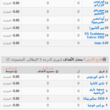
فيرتوس
0.00
0
0
15
/ المباراة
كازارانو
سورينتو
0.00
0
0
16
/ المباراة
كالتشيو
أوداتشي
0.00
0
0
17
/ المباراة
تشيرينيولا
18
تيم ألتامورا
0
0
0.00
/ المباراة
SS Scafatese
0.00
0
0
19
/ المباراة
Calcio 1922
0.00
0
0
Inter II
20
/ المباراة
خارج الارض
/
معدل الأهداف
(دوري الدرجة 3 الإيطالي -المجموعة C)
خارج الارض
خارج الارض
فريق
ل
مجموع الاهداف
متوسط
#
1
نادي كورتوني
0
0
0.00
/ المباراة
2
نادي كاتانيا
0
0
0.00
/ المباراة
جمعية باري
0.00
0
0
3
/ المباراة
الرياضية
4
1919 ساليرنيتانا
0
0
0.00
/ المباراة
5
يو إس فوجيا
0
0
0.00
/ المباراة