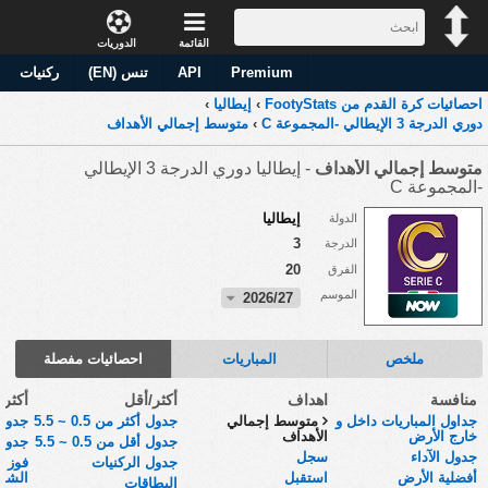
القائمة
الدوريات
Premium
API
تنس (EN)
ركنيات
احصائيات كرة القدم من FootyStats
›
إيطاليا
›
دوري الدرجة 3 الإيطالي -المجموعة C
›
متوسط إجمالي الأهداف
متوسط إجمالي الأهداف
- إيطاليا دوري الدرجة 3 الإيطالي
-المجموعة C
إيطاليا
الدولة
3
الدرجة
20
الفرق
الموسم
2026/27
ملخص
المباريات
احصائيات مفصلة
منافسة
اهداف
أكثر/أقل
أكثر
جداول المباريات داخل و
متوسط إجمالي
جدول أكثر من 0.5 ~ 5.5
جدول 
خارج الأرض
الأهداف
جدول أقل من 0.5 ~ 5.5
جدول 
جدول الآداء
سجل
جدول الركنيات
فوز أ
أفضلية الأرض
استقبل
الشوط
البطاقات