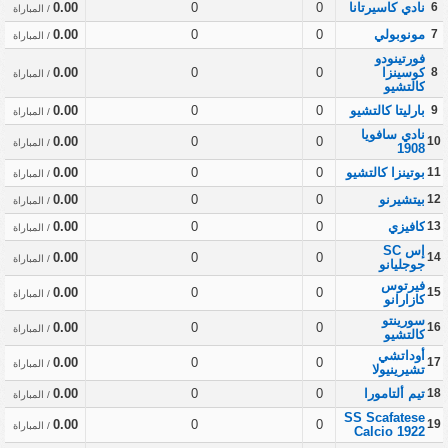
6
نادي كاسيرتانا
0
0
0.00
/ المباراة
7
مونوبولي
0
0
0.00
/ المباراة
فورتينودو
8
كوسينزا
0
0
0.00
/ المباراة
كالتشيو
9
بارليتا كالتشيو
0
0
0.00
/ المباراة
نادي سافويا
0.00
0
0
10
/ المباراة
1908
11
بوتينزا كالتشيو
0
0
0.00
/ المباراة
12
بيتشيرنو
0
0
0.00
/ المباراة
13
كافيزي
0
0
0.00
/ المباراة
إس SC
0.00
0
0
14
/ المباراة
جوجليانو
فيرتوس
0.00
0
0
15
/ المباراة
كازارانو
سورينتو
0.00
0
0
16
/ المباراة
كالتشيو
أوداتشي
0.00
0
0
17
/ المباراة
تشيرينيولا
18
تيم ألتامورا
0
0
0.00
/ المباراة
SS Scafatese
0.00
0
0
19
/ المباراة
Calcio 1922