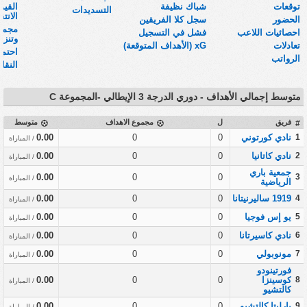
توقعات
شباك نظيفة
القي
التسديدات
الانتق
الحضور
سجل كلا الفريقين
مجموع
احصائيات اللاعب
فشل في التسجيل
وتنزيلات
تعادلات
xG (الأهداف المتوقعة)
احتما
الرواتب
النقا
متوسط إجمالي الأهداف - دوري الدرجة 3 الإيطالي -المجموعة C
فريق
ل
مجموع الاهداف
متوسط
#
1
نادي كورتوني
0
0
0.00
/ المباراة
2
نادي كاتانيا
0
0
0.00
/ المباراة
جمعية باري
0.00
0
0
3
/ المباراة
الرياضية
4
1919 ساليرنيتانا
0
0
0.00
/ المباراة
5
يو إس فوجيا
0
0
0.00
/ المباراة
6
نادي كاسيرتانا
0
0
0.00
/ المباراة
7
مونوبولي
0
0
0.00
/ المباراة
فورتينودو
8
كوسينزا
0
0
0.00
/ المباراة
كالتشيو
9
بارليتا كالتشيو
0
0
0.00
/ المباراة