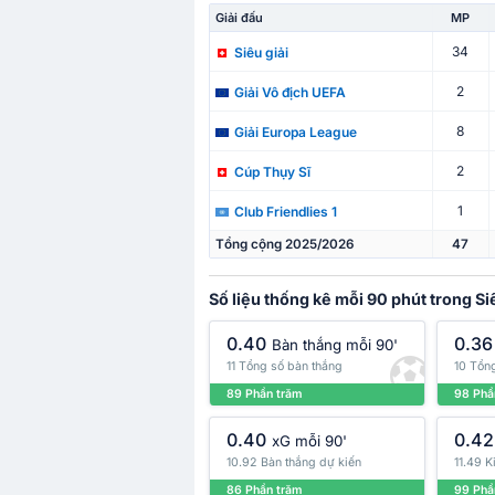
Giải đấu
MP
34
Siêu giải
2
Giải Vô địch UEFA
8
Giải Europa League
2
Cúp Thụy Sĩ
1
Club Friendlies 1
Tổng cộng 2025/2026
47
Số liệu thống kê mỗi 90 phút trong Siê
0.40
0.36
Bàn thắng mỗi 90'
11 Tổng số bàn thắng
10 Tổng
89 Phần trăm
98 Phầ
0.40
0.42
xG mỗi 90'
10.92 Bàn thắng dự kiến
11.49 K
86 Phần trăm
99 Phầ