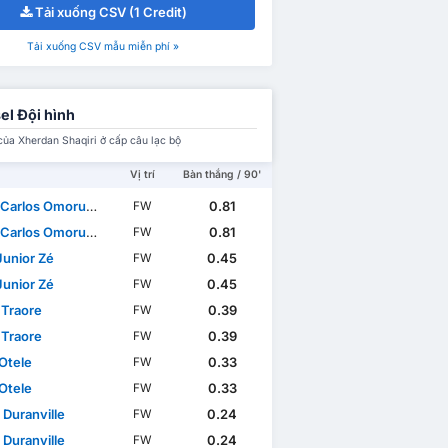
Tải xuống CSV (1 Credit)
Tải xuống CSV mẫu miễn phí »
el Đội hình
của Xherdan Shaqiri ở cấp câu lạc bộ
Vị trí
Bàn thắng / 90'
rlos Omoruyi Benjamin
0.81
FW
rlos Omoruyi Benjamin
0.81
FW
Junior Zé
0.45
FW
Junior Zé
0.45
FW
 Traore
0.39
FW
 Traore
0.39
FW
 Otele
0.33
FW
 Otele
0.33
FW
 Duranville
0.24
FW
 Duranville
0.24
FW