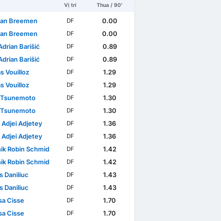
Vị trí
Thua / 90'
van Breemen
0.00
DF
van Breemen
0.00
DF
drian Barišić
0.89
DF
drian Barišić
0.89
DF
s Vouilloz
1.29
DF
s Vouilloz
1.29
DF
 Tsunemoto
1.30
DF
 Tsunemoto
1.30
DF
 Adjei Adjetey
1.36
DF
 Adjei Adjetey
1.36
DF
ik Robin Schmid
1.42
DF
ik Robin Schmid
1.42
DF
s Daniliuc
1.43
DF
s Daniliuc
1.43
DF
a Cisse
1.70
DF
a Cisse
1.70
DF