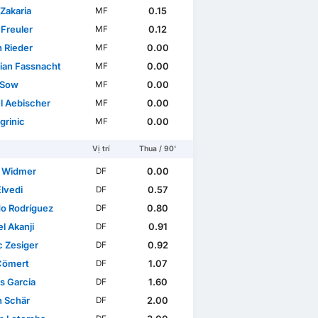
Zakaria
0.15
MF
Freuler
0.12
MF
n Rieder
0.00
MF
tian Fassnacht
0.00
MF
l Sow
0.00
MF
l Aebischer
0.00
MF
Ugrinic
0.00
MF
Vị trí
Thua / 90'
n Widmer
0.00
DF
Elvedi
0.57
DF
do Rodríguez
0.80
DF
l Akanji
0.91
DF
c Zesiger
0.92
DF
Cömert
1.07
DF
s Garcia
1.60
DF
n Schär
2.00
DF