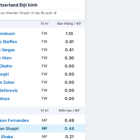
tzerland Đội hình
của Xherdan Shaqiri ở cấp độ quốc tế
Vị trí
Bàn thắng / 90'
Amdouni
1.10
FW
o Steffen
0.81
FW
 Vargas
0.41
FW
 Itten
0.30
FW
Okafor
0.00
FW
eqiri
0.00
FW
n Zuber
0.00
FW
 Seferovic
0.00
FW
Ndoye
0.00
FW
Vị trí
Kiến tạo / 90'
lson Fernandes
0.49
MF
an Shaqiri
0.48
MF
t Xhaka
0.21
MF