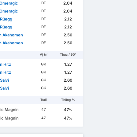
 Omeragic
2.04
DF
 Omeragic
2.04
DF
 Rüegg
2.12
DF
 Rüegg
2.12
DF
n Akahomen
2.50
DF
n Akahomen
2.50
DF
Vị trí
Thua / 90'
n Hitz
1.27
GK
n Hitz
1.27
GK
Salvi
2.60
GK
Salvi
2.60
GK
Tuổi
Thắng %
ic Magnin
47
47
%
ic Magnin
47
47
%