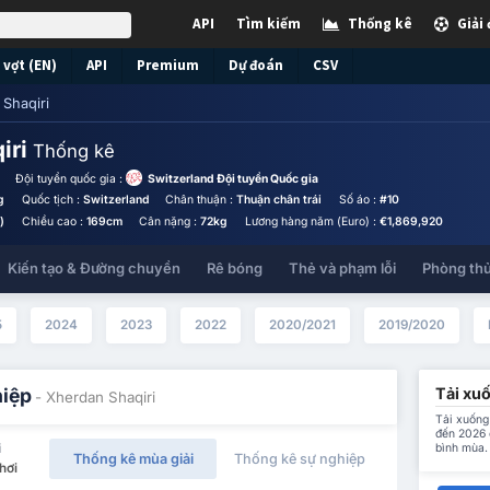
API
Tìm kiếm
Thống kê
Giải
vợt (EN)
API
Premium
Dự đoán
CSV
Shaqiri
iri
Thống kê
Đội tuyển quốc gia :
Switzerland Đội tuyển Quốc gia
g
Quốc tịch :
Switzerland
Chân thuận :
Thuận chân trái
Số áo :
#10
)
Chiều cao :
169cm
Cân nặng :
72kg
Lương hàng năm (Euro) :
€1,869,920
Kiến tạo & Đường chuyền
Rê bóng
Thẻ và phạm lỗi
Phòng th
5
2024
2023
2022
2020/2021
2019/2020
Tải xuố
hiệp
- Xherdan Shaqiri
Tải xuống 
đến 2026 
bình mùa.
i
Thống kê mùa giải
Thống kê sự nghiệp
hơi