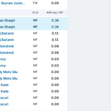
eyram Junior Senaya
0.00
FW
Vị trí
Kiến tạo / 90'
an Shaqiri
0.36
MF
an Shaqiri
0.36
MF
j Bačanin
0.13
MF
j Bačanin
0.13
MF
Koindredi
0.08
MF
Koindredi
0.08
MF
eroy
0.03
MF
eroy
0.03
MF
y Meto Silu
0.00
MF
y Meto Silu
0.00
MF
 Kade
0.00
MF
 Kade
0.00
MF
Kacuri
0.00
MF
Kacuri
0.00
MF