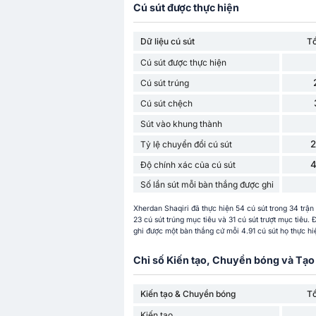
Cú sút được thực hiện
Dữ liệu cú sút
T
Cú sút được thực hiện
Cú sút trúng
Cú sút chệch
Sút vào khung thành
Tỷ lệ chuyển đổi cú sút
Độ chính xác của cú sút
Số lần sút mỗi bàn thắng được ghi
Xherdan Shaqiri đã thực hiện 54 cú sút trong 34 trận
23 cú sút trúng mục tiêu và 31 cú sút trượt mục tiêu.
ghi được một bàn thắng cứ mỗi 4.91 cú sút họ thực hiệ
Chỉ số Kiến tạo, Chuyền bóng và Tạo 
Kiến tạo & Chuyền bóng
T
Kiến tạo