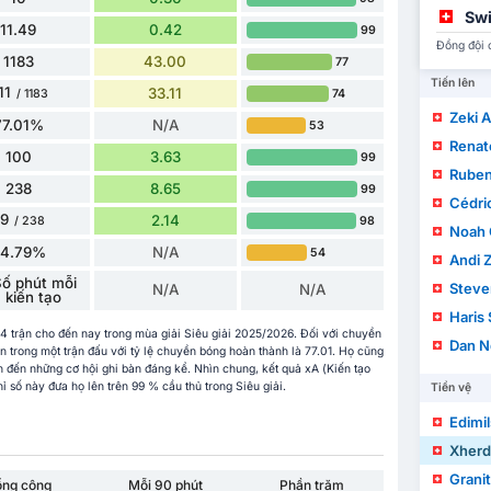
Swi
11.49
0.42
99
Đồng đội 
1183
43.00
77
Tiến lên
11
33.11
74
/ 1183
Zeki 
77.01%
N/A
53
Renat
100
3.63
99
Ruben
238
8.65
99
Cédric
59
2.14
98
/ 238
Noah 
24.79%
N/A
54
Andi Z
ố phút mỗi
Steve
N/A
N/A
kiến ​​tạo
Haris
34 trận cho đến nay trong mùa giải Siêu giải 2025/2026. Đối với chuyền
Dan 
trong một trận đấu với tỷ lệ chuyền bóng hoàn thành là 77.01. Họ cũng
n đến những cơ hội ghi bàn đáng kể. Nhìn chung, kết quả xA (Kiến tạo
ỉ số này đưa họ lên trên 99 % cầu thủ trong Siêu giải.
Tiền vệ
Edimi
Xherd
Grani
ổng cộng
Mỗi 90 phút
Phần trăm