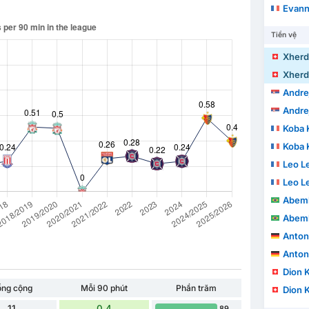
Evann S
Tiền vệ
Xherd
Xherd
Andre
Andre
Koba 
Koba 
Leo L
Leo L
Abeml
Abeml
Anton
Anton
Dion 
ổng cộng
Mỗi 90 phút
Phần trăm
Dion 
11
0.4
89