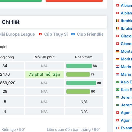
Albian
Albian
Ibrah
Chi tiết
Ibrah
iải Europa League
Cúp Thụy Sĩ
Club Friendlies 1
Giaco
Giaco
qiri
Morit
ổng cộng
Mỗi 90 phút
Phần trăm
Morit
34
N/A
86
Marin
2476
73 phút mỗi trận
Marin
79
Kaio Eduardo 
,869,920
N/A
99
Kaio Eduardo 
29
N/A
80
Jeremy 
5
N/A
N/A
Jeremy 
4
N/A
N/A
Agon 
Agon 
Evann S
Kiến tạo / 90'
Liên quan đến bàn thắng / 90'