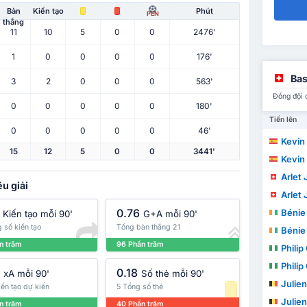
Bàn
Kiến tạo
Phút
PEN
thắng
11
10
5
0
0
2476'
1
0
0
0
0
176'
Bas
3
2
0
0
0
563'
Đồng đội 
0
0
0
0
0
180'
Tiến lên
0
0
0
0
0
46'
Kevin Ca
15
12
5
0
0
3441'
Kevin Ca
Arlet 
u giải
Arlet 
0.76
Bénie
Kiến tạo mỗi 90'
G+A mỗi 90'
 số kiến tạo
Tổng bàn thắng 21
Bénie
n trăm
96 Phần trăm
Philip
Philip
0.18
xA mỗi 90'
Số thẻ mỗi 90'
Julien
iến tạo dự kiến
5 Tổng số thẻ
Julien
n trăm
40 Phần trăm