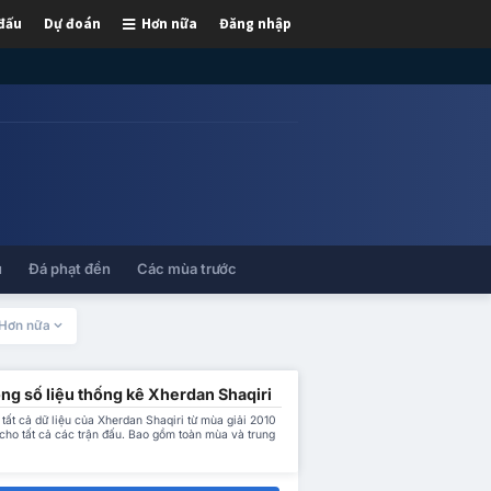
 đấu
Dự đoán
Hơn nữa
Đăng nhập
ủ
Đá phạt đền
Các mùa trước
Hơn nữa
ng số liệu thống kê Xherdan Shaqiri
tất cả dữ liệu của Xherdan Shaqiri từ mùa giải 2010
cho tất cả các trận đấu. Bao gồm toàn mùa và trung