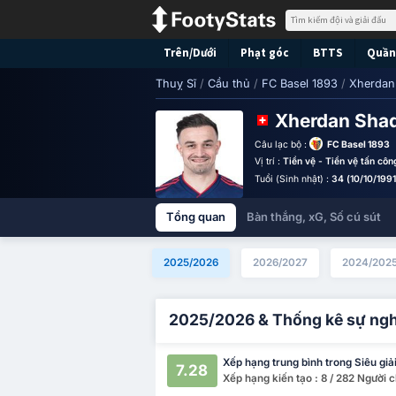
Trên/Dưới
Phạt góc
BTTS
Quần 
Thuỵ Sĩ
/
Cầu thủ
/
FC Basel 1893
/
Xherdan 
Xherdan Shaq
Câu lạc bộ :
FC Basel 1893
Vị trí :
Tiền vệ - Tiền vệ tấn côn
Tuổi (Sinh nhật) :
34 (10/10/1991
Tổng quan
Bàn thắng, xG, Số cú sút
2025/2026
2026/2027
2024/202
2025/2026 & Thống kê sự ng
Xếp hạng trung bình trong Siêu giả
7.28
Xếp hạng kiến tạo : 8 / 282 Người c