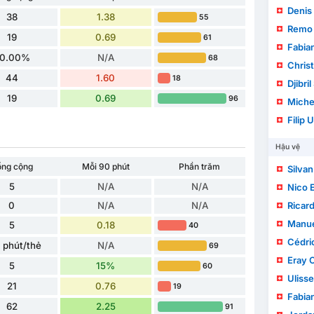
Denis 
38
1.38
55
Remo 
19
0.69
61
Fabia
0.00%
N/A
68
Chris
44
1.60
18
Djibri
19
0.69
96
Miche
Filip 
Hậu vệ
ổng cộng
Mỗi 90 phút
Phần trăm
Silva
5
N/A
N/A
Nico 
0
N/A
N/A
Ricar
Manue
5
0.18
40
Cédri
 phút/thẻ
N/A
69
Eray 
5
15%
60
Ulisse
21
0.76
19
Fabia
62
2.25
91