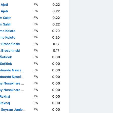
 Ajeti
0.22
FW
 Ajeti
0.22
FW
im Salah
0.22
FW
im Salah
0.22
FW
mo Koloto
0.20
FW
mo Koloto
0.20
FW
z Broschinski
0.17
FW
z Broschinski
0.17
FW
 Šotiček
0.00
FW
 Šotiček
0.00
FW
Nascimento Pereira dos Santos
0.00
FW
Nascimento Pereira dos Santos
0.00
FW
Nosakhare Agbonifo
0.00
FW
Nosakhare Agbonifo
0.00
FW
Rexhaj
0.00
FW
Rexhaj
0.00
FW
eyram Junior Senaya
0.00
FW