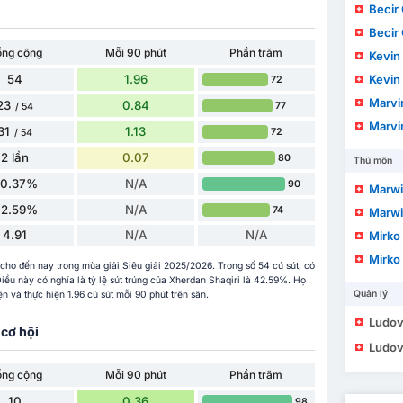
Becir
Becir
ổng cộng
Mỗi 90 phút
Phần trăm
Kevin
54
1.96
Kevin
72
Marvi
23
0.84
77
/ 54
Marvi
31
1.13
72
/ 54
2 lần
0.07
80
Thủ môn
20.37%
N/A
90
Marwi
42.59%
N/A
74
Marwi
4.91
N/A
N/A
Mirko 
Mirko 
 cho đến nay trong mùa giải Siêu giải 2025/2026. Trong số 54 cú sút, có
 Điều này có nghĩa là tỷ lệ sút trúng của Xherdan Shaqiri là 42.59%. Họ
Quản lý
n và thực hiện 1.96 cú sút mỗi 90 phút trên sân.
Ludov
cơ hội
Ludov
ổng cộng
Mỗi 90 phút
Phần trăm
10
0.36
98