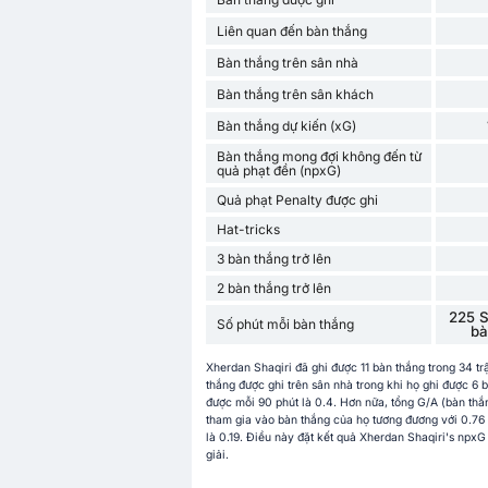
Liên quan đến bàn thắng
Bàn thắng trên sân nhà
Bàn thắng trên sân khách
Bàn thắng dự kiến (xG)
Bàn thắng mong đợi không đến từ
quả phạt đền (npxG)
Quả phạt Penalty được ghi
Hat-tricks
3 bàn thắng trở lên
2 bàn thắng trở lên
225 S
Số phút mỗi bàn thắng
bà
Xherdan Shaqiri đã ghi được 11 bàn thắng trong 34 tr
thắng được ghi trên sân nhà trong khi họ ghi được 6 
được mỗi 90 phút là 0.4. Hơn nữa, tổng G/A (bàn thắn
tham gia vào bàn thắng của họ tương đương với 0.76
là 0.19. Điều này đặt kết quả Xherdan Shaqiri's npxG
giải.