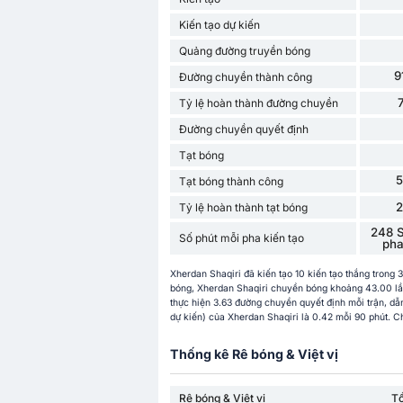
Kiến tạo dự kiến
Quảng đường truyền bóng
9
Đường chuyền thành công
Tỷ lệ hoàn thành đường chuyền
Đường chuyền quyết định
Tạt bóng
Tạt bóng thành công
Tỷ lệ hoàn thành tạt bóng
248 S
Số phút mỗi pha kiến ​​tạo
pha 
Xherdan Shaqiri đã kiến tạo 10 kiến tạo thắng trong 
bóng, Xherdan Shaqiri chuyền bóng khoảng 43.00 lần 
thực hiện 3.63 đường chuyền quyết định mỗi trận, dẫ
dự kiến) của Xherdan Shaqiri là 0.42 mỗi 90 phút. Ch
Thống kê Rê bóng & Việt vị
Rê bóng & Việt vị
T