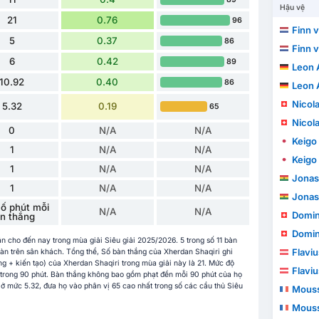
Hậu vệ
21
0.76
96
Finn 
5
0.37
86
Finn 
6
0.42
89
Leon A
10.92
0.40
86
Leon A
Nicola
5.32
0.19
65
Nicola
0
N/A
N/A
Keigo
1
N/A
N/A
Keigo
1
N/A
N/A
Jonas
1
N/A
N/A
Jonas
ố phút mỗi
N/A
N/A
Domin
n thắng
Domin
ận cho đến nay trong mùa giải Siêu giải 2025/2026. 5 trong số 11 bàn
Flaviu
bàn trên sân khách. Tổng thể, Số bàn thắng của Xherdan Shaqiri ghi
g + kiến tạo) của Xherdan Shaqiri trong mùa giải này là 21. Mức độ
Flaviu
 trong 90 phút. Bàn thắng không bao gồm phạt đền mỗi 90 phút của họ
 ở mức 5.32, đưa họ vào phân vị 65 cao nhất trong số các cầu thủ Siêu
Mouss
Mouss