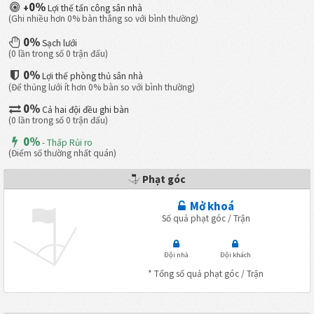
0%
+
Lợi thế tấn công sân nhà
(Ghi nhiều hơn 0% bàn thắng so với bình thường)
0%
Sạch lưới
(0 lần trong số 0 trận đấu)
0%
Lợi thế phòng thủ sân nhà
(Để thủng lưới ít hơn 0% bàn so với bình thường)
0%
Cả hai đội đều ghi bàn
(0 lần trong số 0 trận đấu)
0%
- Thấp Rủi ro
(Điểm số thường nhất quán)
Phạt góc
Mở khoá
Số quả phạt góc / Trận
Đội nhà
Đội khách
* Tổng số quả phạt góc / Trận