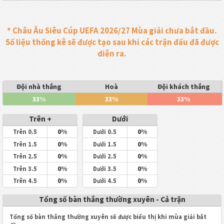
* Châu Âu Siêu Cúp UEFA 2026/27 Mùa giải chưa bắt đầu.
Số liệu thống kê sẽ được tạo sau khi các trận đấu đã được
diễn ra.
Đội nhà thắng
Hoà
Đội khách thắng
33%
33%
33%
Trên +
Dưới
0%
0%
Trên 0.5
Dưới 0.5
0%
0%
Trên 1.5
Dưới 1.5
0%
0%
Trên 2.5
Dưới 2.5
0%
0%
Trên 3.5
Dưới 3.5
0%
0%
Trên 4.5
Dưới 4.5
Tổng số bàn thắng thường xuyên - Cả trận
Tổng số bàn thắng thường xuyên sẽ được biểu thị khi mùa giải bắt