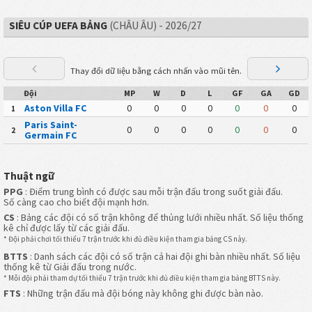
SIÊU CÚP UEFA BẢNG
(CHÂU ÂU) - 2026/27
Thay đổi dữ liệu bằng cách nhấn vào mũi tên.
Đội
MP
W
D
L
GF
GA
GD
Aston Villa FC
0
0
0
0
0
0
0
1
Paris Saint-
0
0
0
0
0
0
0
2
Germain FC
Thuật ngữ
PPG
: Điểm trung bình có được sau mỗi trận đấu trong suốt giải đấu.
Số càng cao cho biết đội mạnh hơn.
CS
: Bảng các đội có số trận không để thủng lưới nhiều nhất. Số liệu thống
kê chỉ được lấy từ các giải đấu.
* Đội phải chơi tối thiểu 7 trận trước khi đủ điều kiện tham gia bảng CS này.
BTTS
: Danh sách các đội có số trận cả hai đội ghi bàn nhiều nhất. Số liệu
thống kê từ Giải đấu trong nước.
* Mỗi đội phải tham dự tối thiểu 7 trận trước khi đủ điều kiện tham gia bảng BTTS này.
FTS
: Những trận đấu mà đội bóng này không ghi được bàn nào.