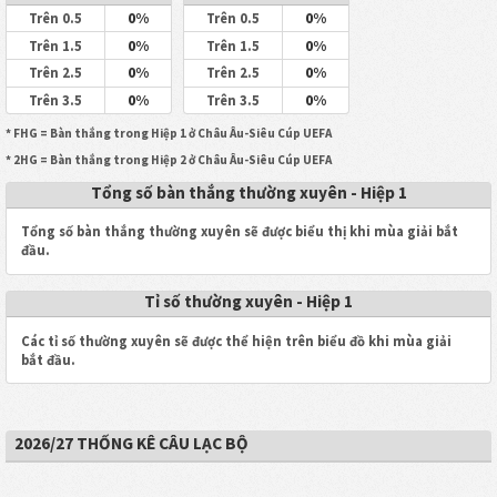
0%
0%
Trên 0.5
Trên 0.5
0%
0%
Trên 1.5
Trên 1.5
0%
0%
Trên 2.5
Trên 2.5
0%
0%
Trên 3.5
Trên 3.5
* FHG = Bàn thắng trong Hiệp 1 ở Châu Âu-Siêu Cúp UEFA
* 2HG = Bàn thắng trong Hiệp 2 ở Châu Âu-Siêu Cúp UEFA
Tổng số bàn thắng thường xuyên - Hiệp 1
Tổng số bàn thắng thường xuyên sẽ được biểu thị khi mùa giải bắt
đầu.
Tỉ số thường xuyên - Hiệp 1
Các tỉ số thường xuyên sẽ được thể hiện trên biểu đồ khi mùa giải
bắt đầu.
2026/27 THỐNG KÊ CÂU LẠC BỘ