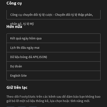
Công cụ
Công cụ chuyển đổi tỷ lệ cược - Chuyển đổi tỷ lệ thập phân,
phân số, tỷ lệ Mỹ
Hơn nữa
Kết quả ngày hôm qua
Lịch thi đấu ngày mai
Dữ liệu bóng đá API(JSON)
Dự đoán
English Site
Giữ liên lạc
Theo dõi FootyStats trên các kênh sau để đảm bảo bạn không bao
giờ bỏ lỡ một số liệu thống kê, lựa chọn hoặc tính năng mới.